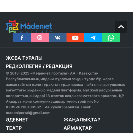
ЖОБА ТУРАЛЫ
РЕДКОЛЛЕГИЯ
/
РЕДАКЦИЯ
© 2018-2025 «Мәдениет порталы» АА - Қазақстан
Республикасының мәдени мұрасын заңды түрде бір жерге
жинақтайтын және тұрақты түрде насихаттайтын ағартушылық
бағыттағы бірден-бір мәдени платформа. Бұл желі ресурсының
ақпараттық өнімдері 18 жастан асқан азаматтарға арналған. ҚР
Ақпарат және коммуникациялар министрлігінің No
KZ09VPY00109962 - ИА куәлігі берілген. Email:
madeniportal@gmail.com
ӘДЕБИЕТ
ЖАҢАЛЫҚТАР
ТЕАТР
АЙМАҚТАР