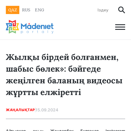
QAZ
RUS
ENG
Жылқы бірдей болғанмен,
шабыс бөлек»: бәйгеде
жеңілген баланың видеосы
жұртты елжіретті
15.09.2024
ЖАҢАЛЫҚТАР
Айтыскер ақын Жандарбек Бұлғақов Instagram