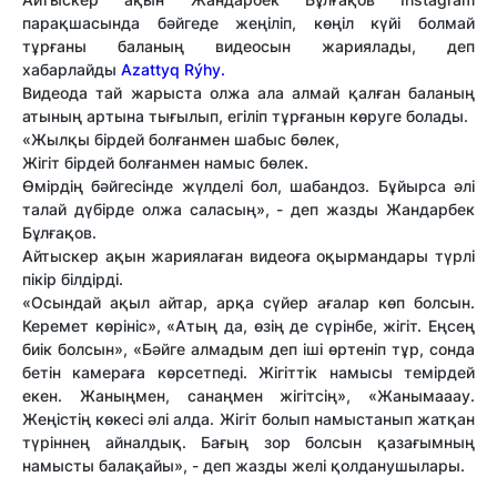
парақшасында бәйгеде жеңіліп, көңіл күйі болмай
тұрғаны баланың видеосын жариялады, деп
хабарлайды
Azattyq Rýhy.
Видеода тай жарыста олжа ала алмай қалған баланың
атының артына тығылып, егіліп тұрғанын көруге болады.
«Жылқы бірдей болғанмен шабыс бөлек,
Жігіт бірдей болғанмен намыс бөлек.
Өмірдің бәйгесінде жүлделі бол, шабандоз. Бұйырса әлі
талай дүбірде олжа саласың», - деп жазды Жандарбек
Бұлғақов.
Айтыскер ақын жариялаған видеоға оқырмандары түрлі
пікір білдірді.
«Осындай ақыл айтар, арқа сүйер ағалар көп болсын.
Керемет көрініс», «Атың да, өзің де сүрінбе, жігіт. Еңсең
биік болсын», «Бәйге алмадым деп іші өртеніп тұр, сонда
бетін камераға көрсетпеді. Жігіттік намысы темірдей
екен. Жаныңмен, санаңмен жігітсің», «Жанымааау.
Жеңістің көкесі әлі алда. Жігіт болып намыстанып жатқан
түріннең айналдық. Бағың зор болсын қазағымның
намысты балақайы», - деп жазды желі қолданушылары.