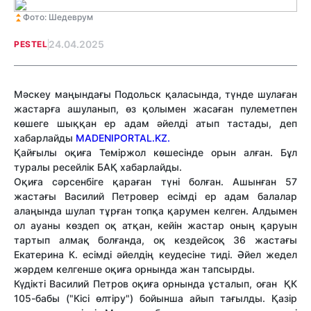
Фото: Шедеврум
24.04.2025
PESTEL
Мәскеу маңындағы Подольск қаласында, түнде шулаған
жастарға ашуланып, өз қолымен жасаған пулеметпен
көшеге шыққан ер адам әйелді атып тастады, деп
хабарлайды
MADENIPORTAL.KZ.
Қайғылы оқиға Теміржол көшесінде орын алған. Бұл
туралы ресейлік БАҚ хабарлайды.
Оқиға сәрсенбіге қараған түні болған. Ашынған 57
жастағы Василий Петровер есімді ер адам балалар
алаңында шулап тұрған топқа қарумен келген. Алдымен
ол ауаны көздеп оқ атқан, кейін жастар оның қаруын
тартып алмақ болғанда, оқ кездейсоқ 36 жастағы
Екатерина К. есімді әйелдің кеудесіне тиді. Әйел жедел
жәрдем келгенше оқиға орнында жан тапсырды.
Күдікті Василий Петров оқиға орнында ұсталып, оған ҚК
105-бабы ("Кісі өлтіру") бойынша айып тағылды. Қазір