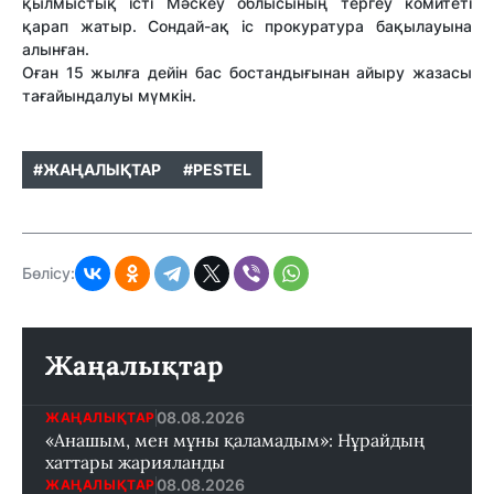
қылмыстық істі Мәскеу облысының тергеу комитеті
қарап жатыр. Сондай-ақ іс прокуратура бақылауына
алынған.
Оған 15 жылға дейін бас бостандығынан айыру жазасы
тағайындалуы мүмкін.
#ЖАҢАЛЫҚТАР
#PESTEL
Бөлісу:
Жаңалықтар
08.08.2026
ЖАҢАЛЫҚТАР
«Анашым, мен мұны қаламадым»: Нұрайдың
хаттары жарияланды
08.08.2026
ЖАҢАЛЫҚТАР