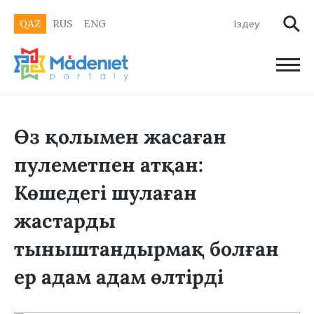
QAZ
RUS
ENG
Өз қолымен жасаған
пулеметпен атқан:
Көшедегі шулаған
жастарды
тыныштандырмақ болған
ер адам адам өлтірді