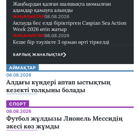
Жаңбырдан қалған шалшықта шомылған
адамдар қамауға алынды
08.08.2026
ЖАҢАЛЫҚТАР
Ақтауда бес елді біріктірген Caspian Sea Action
Week 2026 өтіп жатыр
08.08.2026
ЖАҢАЛЫҚТАР
Кеше бір тәулікте 3 орман өрті тіркелді
БАРЛЫҚ ЖАНАЛЫҚТАР
АЙМАҚТАР
08.08.2026
Алдағы күндері аптап ыстықтың
кезекті толқыны болады
СПОРТ
08.08.2026
Футбол жұлдызы Лионель Мессидің
әкесі көз жұмды