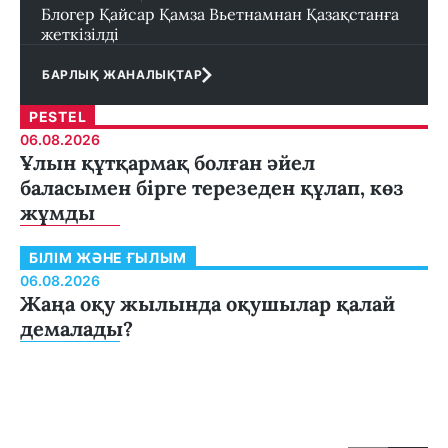
Блогер Қайсар Қамза Вьетнамнан Қазақстанға
жеткізілді
БАРЛЫҚ ЖАНАЛЫҚТАР
PESTEL
06.08.2026
Ұлын құтқармақ болған әйел
баласымен бірге терезеден құлап, көз
жұмды
БІЛІМ ЖӘНЕ ҒЫЛЫМ
06.08.2026
Жаңа оқу жылында оқушылар қалай
демалады?