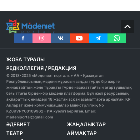
ЖОБА ТУРАЛЫ
РЕДКОЛЛЕГИЯ
/
РЕДАКЦИЯ
© 2018-2025 «Мәдениет порталы» АА - Қазақстан
Республикасының мәдени мұрасын заңды түрде бір жерге
жинақтайтын және тұрақты түрде насихаттайтын ағартушылық
бағыттағы бірден-бір мәдени платформа. Бұл желі ресурсының
ақпараттық өнімдері 18 жастан асқан азаматтарға арналған. ҚР
Ақпарат және коммуникациялар министрлігінің No
KZ09VPY00109962 - ИА куәлігі берілген. Email:
madeniportal@gmail.com
ӘДЕБИЕТ
ЖАҢАЛЫҚТАР
ТЕАТР
АЙМАҚТАР