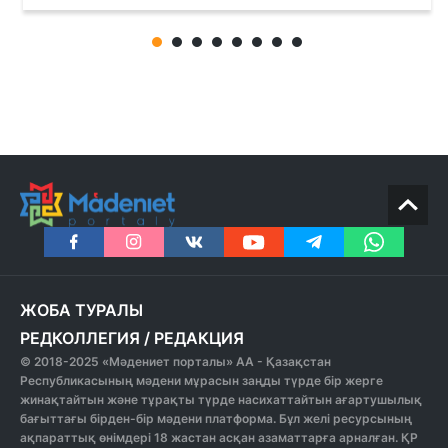
ЖОБА ТУРАЛЫ
РЕДКОЛЛЕГИЯ
/
РЕДАКЦИЯ
© 2018-2025 «Мәдениет порталы» АА - Қазақстан
Республикасының мәдени мұрасын заңды түрде бір жерге
жинақтайтын және тұрақты түрде насихаттайтын ағартушылық
бағыттағы бірден-бір мәдени платформа. Бұл желі ресурсының
ақпараттық өнімдері 18 жастан асқан азаматтарға арналған. ҚР