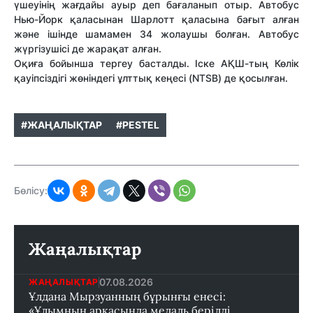
үшеуінің жағдайы ауыр деп бағаланып отыр. Автобус
Нью-Йорк қаласынан Шарлотт қаласына бағыт алған
және ішінде шамамен 34 жолаушы болған. Автобус
жүргізушісі де жарақат алған.
Оқиға бойынша тергеу басталды. Іске АҚШ-тың Көлік
қауіпсіздігі жөніндегі ұлттық кеңесі (NTSB) де қосылған.
#ЖАҢАЛЫҚТАР
#PESTEL
Бөлісу:
Жаңалықтар
07.08.2026
ЖАҢАЛЫҚТАР
Ұлдана Мырзуанның бұрынғы енесі:
«Ұлымның арқасында медаль берілді