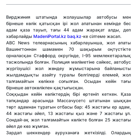
Вирджиния штатында жолаушылар автобусы мен
бірнеше көлік қатысқан ірі жол апатынан кемінде бес
адам қаза тауып, тағы 44 адам жарақат алды, деп
хабарлайды
MadeniPortal.kz
baq.kz
-ке сілтеме жасап.
ABC News телеарнасының хабарлауынша, жол апаты
Вашингтоннан шамамен 70 шақырым оңтүстікте
орналасқан Стаффорд округінде, I-95 мемлекетаралық
тасжолында болған. Полиция мәліметіне сәйкес, автобус
жүргізушісі жол жөндеу жұмыстарына байланысты
жылдамдықты азайту туралы белгілерді елемей, жол
талғамайтын көлікке соғылған. Осыдан кейін тағы
бірнеше автокөлікпен қақтығысқан.
Соққыдан кейін көліктердің бірі өртеніп кеткен. Қаза
тапқандар арасында Массачусетс штатынан шыққан
төрт адамнан тұратын отбасы бар: 45 жастағы ер адам,
44 жастағы әйел, 13 жастағы қыз және 7 жастағы ұл.
Сондай-ақ жол талғамайтын көлікте болған 25 жастағы
әйел де көз жұмған.
Зардап шеккендер ауруханаға жеткізілді. Олардың