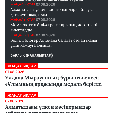
07.08.2026
ЖАҢАЛЫҚТАР
Алматыдағы үлкен кәсіпорындар сайлауға
қатысуға шақырды
07.08.2026
ЖАҢАЛЫҚТАР
Мемлекеттік білім гранттарының иегерлері
анықталды
07.08.2026
ЖАҢАЛЫҚТАР
Белгілі блогер Астанада балағат сөз айтқаны
үшін қамауға алынды
БАРЛЫҚ ЖАНАЛЫҚТАР
ЖАҢАЛЫҚТАР
07.08.2026
Ұлдана Мырзуанның бұрынғы енесі:
«Ұлымның арқасында медаль берілді
ЖАҢАЛЫҚТАР
07.08.2026
Алматыдағы үлкен кәсіпорындар