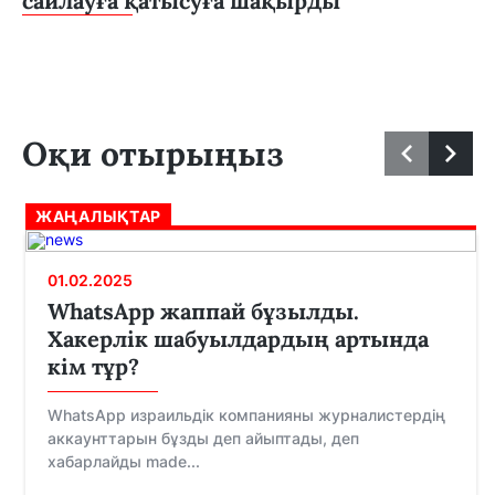
сайлауға қатысуға шақырды
Оқи отырыңыз
ЖАҢАЛЫҚТАР
01.02.2025
WhatsApp жаппай бұзылды.
Хакерлік шабуылдардың артында
кім тұр?
WhatsApp израильдік компанияны журналистердің
аккаунттарын бұзды деп айыптады, деп
хабарлайды made...