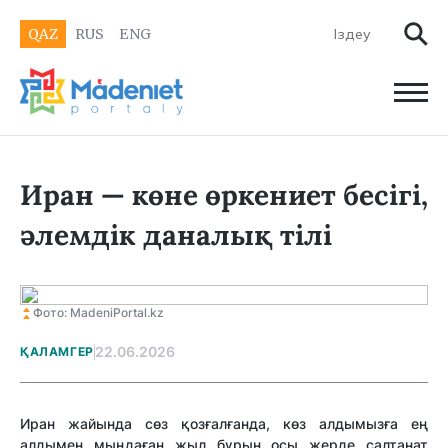
QAZ
RUS
ENG
Иран — көне өркениет бесігі,
әлемдік даналық тілі
Фото: MadeniPortal.kz
22.06.2026
ҚАЛАМГЕР
Иран
жайында
сөз
қозғалғанда
,
көз
алдымызға
ең
алдымен
мыңдаған
жыл
бұрын
осы
жерде
салтанат