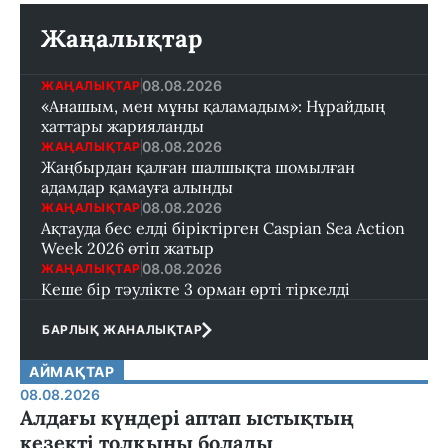
Жаңалықтар
08.08.2026
ЖАҢАЛЫҚТАР
«Анашым, мен мұны қаламадым»: Нұрайдың
хаттары жарияланды
08.08.2026
ЖАҢАЛЫҚТАР
Жаңбырдан қалған шалшықта шомылған
адамдар қамауға алынды
08.08.2026
ЖАҢАЛЫҚТАР
Ақтауда бес елді біріктірген Caspian Sea Action
Week 2026 өтіп жатыр
08.08.2026
ЖАҢАЛЫҚТАР
Кеше бір тәулікте 3 орман өрті тіркелді
БАРЛЫҚ ЖАНАЛЫҚТАР
АЙМАҚТАР
08.08.2026
Алдағы күндері аптап ыстықтың
кезекті толқыны болады