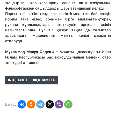
жаңғырып
,
жер-жаһандағы
сансыз
ақын-жазушы
ны
,
философтар
мен
ойшылдар
ды
шабыт
тандырып
келеді
.
Парсы
тілі
өзінің
теңдессіз
нәзіктігімен
тек бай
сөздік
қорды
ғана
емес
,
сонымен
бірге
адамзаттың
терең
рухани
құндылықтарын
жеткізудің
ерекше
тәсілін
қалыптастырды
.
Бұл
тіл
қазіргі
таңда
да
халықтар
арасындағы
мәдениеттің
мықты
көпірі
қ
ызметін
атқаруда
.
Мұхамм
а
д
М
асуд
Саде
қ
и
– Алматы қаласындағы Иран
Ислам Республикасы Бас консулдығының мәдени істер
жөніндегі атташесі
#ӘДЕБИЕТ
#ҚАЛАМГЕР
Бөлісу: