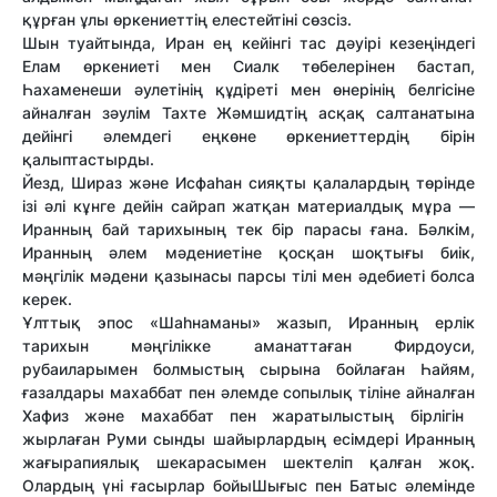
құрған
ұлы
өркениет
тің
елестей
тіні
сөзсіз
.
Шын туайтында
,
Иран
ең
кейінгі
тас
дәуірі
кезең
індегі
Е
лам
өркениеті
мен
Сиалк
төбелерінен
бастап
,
Һахаменеши
әулетінің
құдіреті
мен
өнерінің
белгісіне
айналған
зәулім
Тахте
Жәмшидтің
асқақ
салтанатына
дейінгі
әлемдегі
ең
көне
өркениеттердің
бірін
қалыптастырды
.
Йезд, Шираз
және
Исфа
һ
ан
сияқты
қалалардың
төрінде
ізі
әлі
кұнге
дейін
сайрап
жатқан
материалдық
мұра
—
Иранның
бай
тарих
ының
тек
бір
парасы
ғана
.
Бәлкім
,
Иранның
әлем
мәдениет
ін
е
қосқан
шоқтығы
биік
,
мәңгілік
мәдени
қазынасы
парсы
тілі
мен
әдебиеті
болса
керек.
Ұлттық
эпос «
Шаһнаманы
»
жазып
,
Иранның
ерлік
тарихын
мәңгілікке
аманаттаған
Фирдоуси,
руба
и
ларымен
болмыс
тың
сырына
бойлаған
Һ
а
й
ям
,
ғазалдары
махаббат
пен
әлемд
е
сопылық
тіліне
айналған
Хафиз
және
махаббат
пен
жаратылыстың
бірлігі
н
жырлаған
Руми
с
ынды
шайырлардың
есімдері
Иранның
жағырапиялық
шекарасымен
шектеліп
қалған
жоқ
.
Олардың
үні
ғасырлар
бойы
Шығыс
пен
Батыс
әлемінде