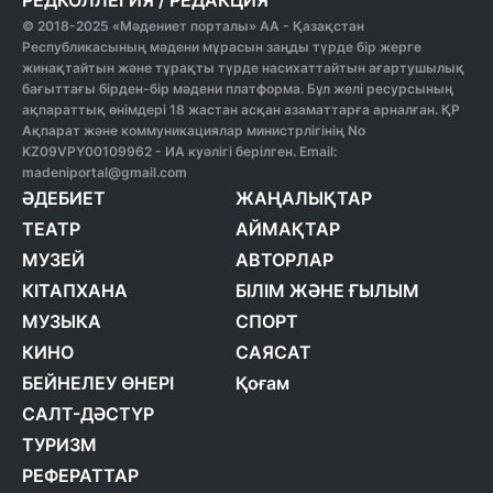
РЕДКОЛЛЕГИЯ
/
РЕДАКЦИЯ
© 2018-2025 «Мәдениет порталы» АА - Қазақстан
Республикасының мәдени мұрасын заңды түрде бір жерге
жинақтайтын және тұрақты түрде насихаттайтын ағартушылық
бағыттағы бірден-бір мәдени платформа. Бұл желі ресурсының
ақпараттық өнімдері 18 жастан асқан азаматтарға арналған. ҚР
Ақпарат және коммуникациялар министрлігінің No
KZ09VPY00109962 - ИА куәлігі берілген. Email:
madeniportal@gmail.com
ӘДЕБИЕТ
ЖАҢАЛЫҚТАР
ТЕАТР
АЙМАҚТАР
МУЗЕЙ
АВТОРЛАР
КІТАПХАНА
БІЛІМ ЖӘНЕ ҒЫЛЫМ
МУЗЫКА
СПОРТ
КИНО
САЯСАТ
БЕЙНЕЛЕУ ӨНЕРІ
Қоғам
САЛТ-ДӘСТҮР
ТУРИЗМ
РЕФЕРАТТАР