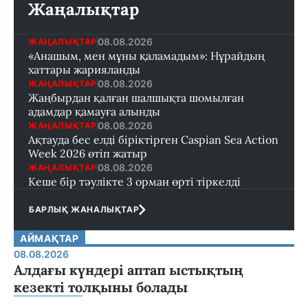
Жаңалықтар
08.08.2026
ЖАҢАЛЫҚТАР
«Анашым, мен мұны қаламадым»: Нұрайдың
хаттары жарияланды
08.08.2026
ЖАҢАЛЫҚТАР
Жаңбырдан қалған шалшықта шомылған
адамдар қамауға алынды
08.08.2026
ЖАҢАЛЫҚТАР
Ақтауда бес елді біріктірген Caspian Sea Action
Week 2026 өтіп жатыр
08.08.2026
ЖАҢАЛЫҚТАР
Кеше бір тәулікте 3 орман өрті тіркелді
БАРЛЫҚ ЖАНАЛЫҚТАР
АЙМАҚТАР
08.08.2026
Алдағы күндері аптап ыстықтың
кезекті толқыны болады