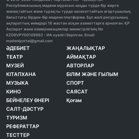
Республикасының мәдени мұрасын заңды түрде бір жерге
жинақтайтын және тұрақты түрде насихаттайтын ағартушылық
бағыттағы бірден-бір мәдени платформа. Бұл желі ресурсының
ақпараттық өнімдері 18 жастан асқан азаматтарға арналған. ҚР
Ақпарат және коммуникациялар министрлігінің No
KZ09VPY00109962 - ИА куәлігі берілген. Email:
madeniportal@gmail.com
ӘДЕБИЕТ
ЖАҢАЛЫҚТАР
ТЕАТР
АЙМАҚТАР
МУЗЕЙ
АВТОРЛАР
КІТАПХАНА
БІЛІМ ЖӘНЕ ҒЫЛЫМ
МУЗЫКА
СПОРТ
КИНО
САЯСАТ
БЕЙНЕЛЕУ ӨНЕРІ
Қоғам
САЛТ-ДӘСТҮР
ТУРИЗМ
РЕФЕРАТТАР
ТЕСТТЕР