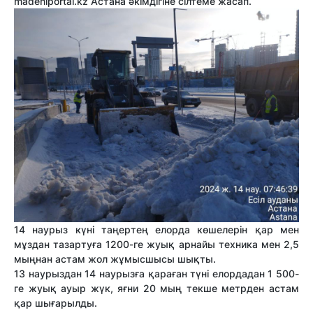
madeniportal.kz Астана әкімдігіне сілтеме жасап.
14 наурыз күні таңертең елорда көшелерін қар мен
мұздан тазартуға 1200-ге жуық арнайы техника мен 2,5
мыңнан астам жол жұмысшысы шықты.
13 наурыздан 14 наурызға қараған түні елордадан 1 500-
ге жуық ауыр жүк, яғни 20 мың текше метрден астам
қар шығарылды.