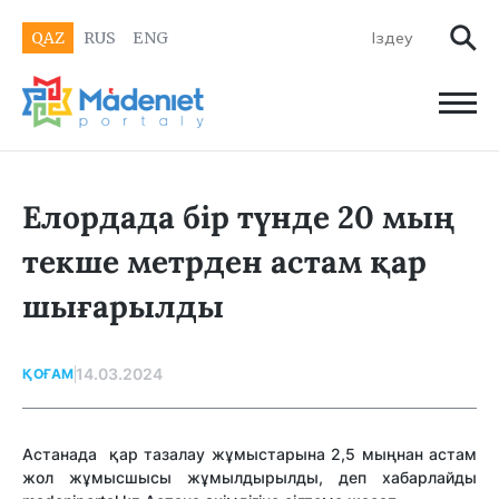
QAZ
RUS
ENG
Елордада бір түнде 20 мың
текше метрден астам қар
шығарылды
14.03.2024
ҚОҒАМ
Астанада қар тазалау жұмыстарына 2,5 мыңнан астам
жол жұмысшысы жұмылдырылды, деп хабарлайды