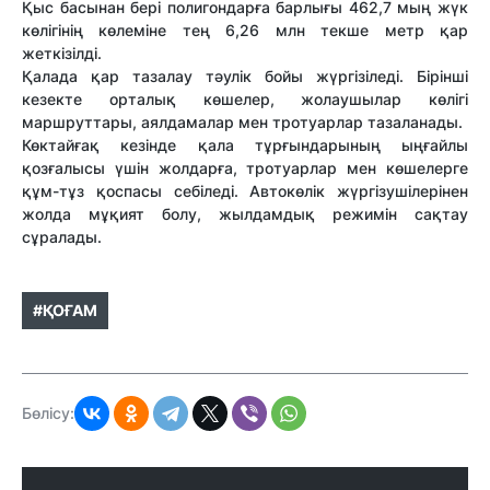
Қыс басынан бері полигондарға барлығы 462,7 мың жүк
көлігінің көлеміне тең 6,26 млн текше метр қар
жеткізілді.
Қалада қар тазалау тәулік бойы жүргізіледі. Бірінші
кезекте орталық көшелер, жолаушылар көлігі
маршруттары, аялдамалар мен тротуарлар тазаланады.
Көктайғақ кезінде қала тұрғындарының ыңғайлы
қозғалысы үшін жолдарға, тротуарлар мен көшелерге
құм-тұз қоспасы себіледі. Автокөлік жүргізушілерінен
жолда мұқият болу, жылдамдық режимін сақтау
сұралады.
#ҚОҒАМ
Бөлісу: