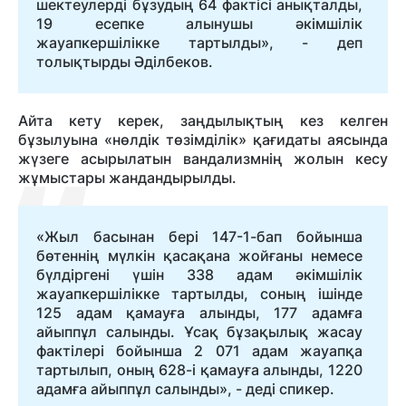
шектеулерді бұзудың 64 фактісі анықталды,
19 есепке алынушы әкімшілік
жауапкершілікке тартылды», - деп
толықтырды Әділбеков.
Айта кету керек, заңдылықтың кез келген
бұзылуына «нөлдік төзімділік» қағидаты аясында
жүзеге асырылатын вандализмнің жолын кесу
жұмыстары жандандырылды.
«Жыл басынан бері 147-1-бап бойынша
бөтеннің мүлкін қасақана жойғаны немесе
бүлдіргені үшін 338 адам әкімшілік
жауапкершілікке тартылды, соның ішінде
125 адам қамауға алынды, 177 адамға
айыппұл салынды. Ұсақ бұзақылық жасау
фактілері бойынша 2 071 адам жауапқа
тартылып, оның 628-і қамауға алынды, 1220
адамға айыппұл салынды», - деді спикер.