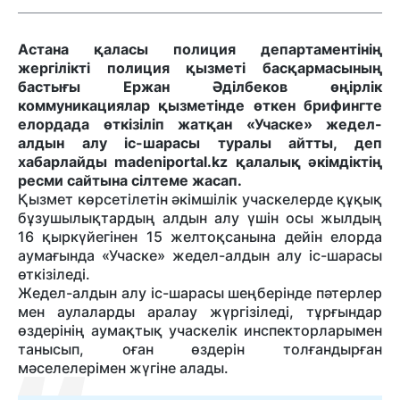
Астана қаласы полиция департаментінің
жергілікті полиция қызметі басқармасының
бастығы Ержан Әділбеков өңірлік
коммуникациялар қызметінде өткен брифингте
елордада өткізіліп жатқан «Учаске» жедел-
алдын алу іс-шарасы туралы айтты, деп
хабарлайды madeniportal.kz қалалық әкімдіктің
ресми сайтына сілтеме жасап.
Қызмет көрсетілетін әкімшілік учаскелерде құқық
бұзушылықтардың алдын алу үшін осы жылдың
16 қыркүйегінен 15 желтоқсанына дейін елорда
аумағында «Учаске» жедел-алдын алу іс-шарасы
өткізіледі.
Жедел-алдын алу іс-шарасы шеңберінде пәтерлер
мен аулаларды аралау жүргізіледі, тұрғындар
өздерінің аумақтық учаскелік инспекторларымен
танысып, оған өздерін толғандырған
мәселелерімен жүгіне алады.