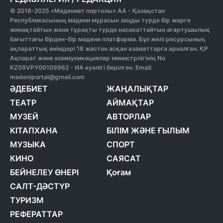
© 2018-2025 «Мәдениет порталы» АА - Қазақстан
Республикасының мәдени мұрасын заңды түрде бір жерге
жинақтайтын және тұрақты түрде насихаттайтын ағартушылық
бағыттағы бірден-бір мәдени платформа. Бұл желі ресурсының
ақпараттық өнімдері 18 жастан асқан азаматтарға арналған. ҚР
Ақпарат және коммуникациялар министрлігінің No
KZ09VPY00109962 - ИА куәлігі берілген. Email:
madeniportal@gmail.com
ӘДЕБИЕТ
ЖАҢАЛЫҚТАР
ТЕАТР
АЙМАҚТАР
МУЗЕЙ
АВТОРЛАР
КІТАПХАНА
БІЛІМ ЖӘНЕ ҒЫЛЫМ
МУЗЫКА
СПОРТ
КИНО
САЯСАТ
БЕЙНЕЛЕУ ӨНЕРІ
Қоғам
САЛТ-ДӘСТҮР
ТУРИЗМ
РЕФЕРАТТАР