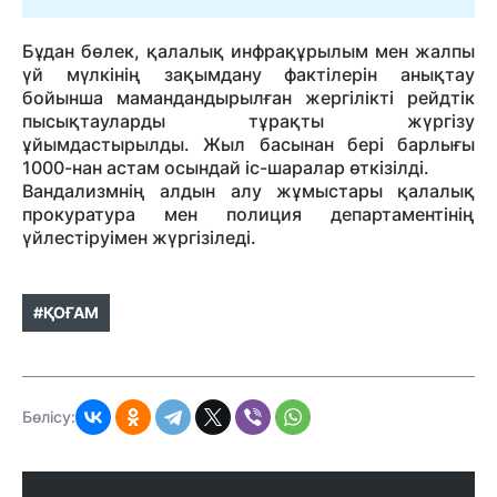
Бұдан бөлек, қалалық инфрақұрылым мен жалпы
үй мүлкінің зақымдану фактілерін анықтау
бойынша мамандандырылған жергілікті рейдтік
пысықтауларды тұрақты жүргізу
ұйымдастырылды. Жыл басынан бері барлығы
1000-нан астам осындай іс-шаралар өткізілді.
Вандализмнің алдын алу жұмыстары қалалық
прокуратура мен полиция департаментінің
үйлестіруімен жүргізіледі.
#ҚОҒАМ
Бөлісу: