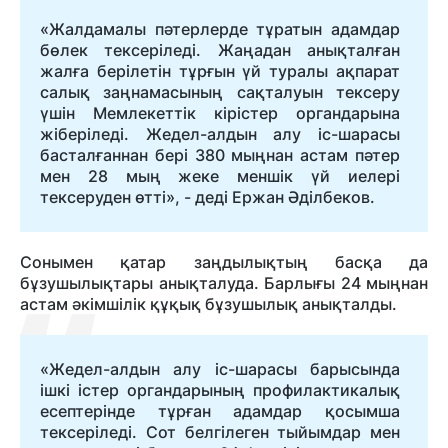
«Жалдамалы пәтерлерде тұратын адамдар
бөлек тексеріледі. Жаңадан анықталған
жалға берілетін тұрғын үй туралы ақпарат
салық заңнамасының сақталуын тексеру
үшін Мемлекеттік кірістер органдарына
жіберіледі. Жедел-алдын алу іс-шарасы
басталғаннан бері 380 мыңнан астам пәтер
мен 28 мың жеке меншік үй иелері
тексеруден өтті», - деді Ержан Әділбеков.
Сонымен қатар заңдылықтың басқа да
бұзушылықтары анықталуда. Барлығы 24 мыңнан
астам әкімшілік құқық бұзушылық анықталды.
«Жедел-алдын алу іс-шарасы барысында
ішкі істер органдарының профилактикалық
есептерінде тұрған адамдар қосымша
тексеріледі. Сот белгілеген тыйымдар мен