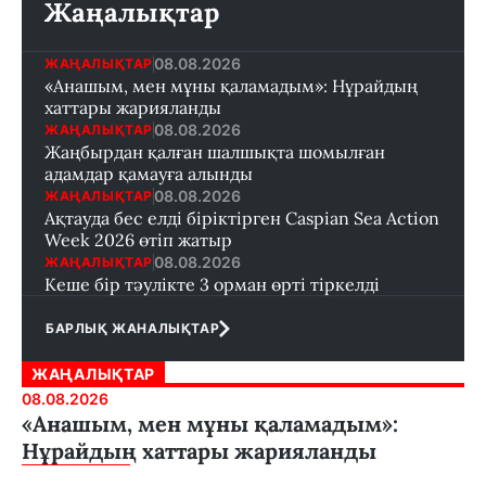
Жаңалықтар
08.08.2026
ЖАҢАЛЫҚТАР
«Анашым, мен мұны қаламадым»: Нұрайдың
хаттары жарияланды
08.08.2026
ЖАҢАЛЫҚТАР
Жаңбырдан қалған шалшықта шомылған
адамдар қамауға алынды
08.08.2026
ЖАҢАЛЫҚТАР
Ақтауда бес елді біріктірген Caspian Sea Action
Week 2026 өтіп жатыр
08.08.2026
ЖАҢАЛЫҚТАР
Кеше бір тәулікте 3 орман өрті тіркелді
БАРЛЫҚ ЖАНАЛЫҚТАР
ЖАҢАЛЫҚТАР
08.08.2026
«Анашым, мен мұны қаламадым»:
Нұрайдың хаттары жарияланды