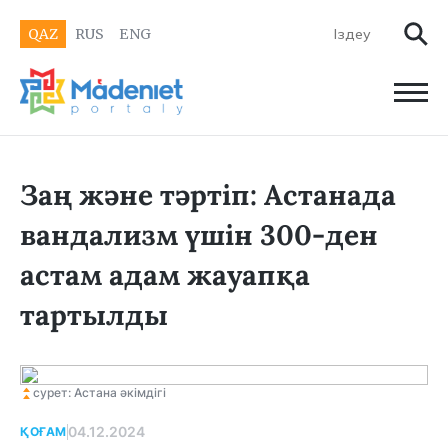
QAZ
RUS
ENG
Заң және тәртіп: Астанада
вандализм үшін 300-ден
астам адам жауапқа
тартылды
сурет: Астана әкімдігі
04.12.2024
ҚОҒАМ