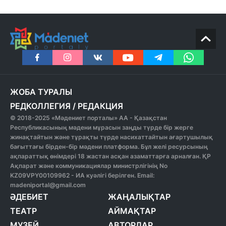
ЖОБА ТУРАЛЫ
РЕДКОЛЛЕГИЯ
/
РЕДАКЦИЯ
© 2018-2025 «Мәдениет порталы» АА - Қазақстан
Республикасының мәдени мұрасын заңды түрде бір жерге
жинақтайтын және тұрақты түрде насихаттайтын ағартушылық
бағыттағы бірден-бір мәдени платформа. Бұл желі ресурсының
ақпараттық өнімдері 18 жастан асқан азаматтарға арналған. ҚР
Ақпарат және коммуникациялар министрлігінің No
KZ09VPY00109962 - ИА куәлігі берілген. Email:
madeniportal@gmail.com
ӘДЕБИЕТ
ЖАҢАЛЫҚТАР
ТЕАТР
АЙМАҚТАР
МУЗЕЙ
АВТОРЛАР