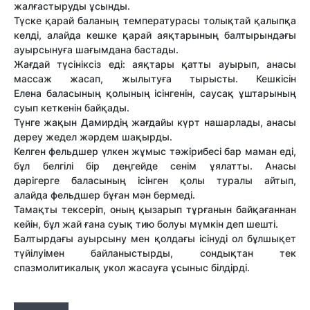
жалғастыруды ұсынды.
Түске қарай баланың температурасы толықтай
қалыпқа
келді
, алайда
кешке қарай аяқтарының балтырындағы
ауырсынуға шағымдана бастады
.
Жағдай түсініксіз еді: аяқтары қатты ауырып, анасы
массаж жасап, жылытуға тырысты. Кешкісін
Елена
баласының қолының ісінгенін, саусақ ұштарының
суып кеткенін байқады
.
Түнге жақын Дамирдің жағдайы күрт нашарлады,
анасы
дереу жедел жәрдем шақырды
.
Келген фельдшер
үлкен жұмыс тәжірибесі бар маман
еді,
бұл белгілі бір деңгейде сенім ұялатты. Анасы
дәрігерге
баласының ісінген қолы туралы айтып
,
алайда
фельдшер бұған мән бермеді
.
Тамақты тексеріп
, оның қызарып тұрғанын байқағаннан
кейін,
бұл жай ғана суық тию болуы мүмкін
деп шешті.
Балтырдағы ауырсыну мен қолдағы ісінуді ол бұлшықет
түйілуімен байланыстырды
, сондықтан
тек
спазмолитикалық укол жасауға ұсыныс білдірді
.