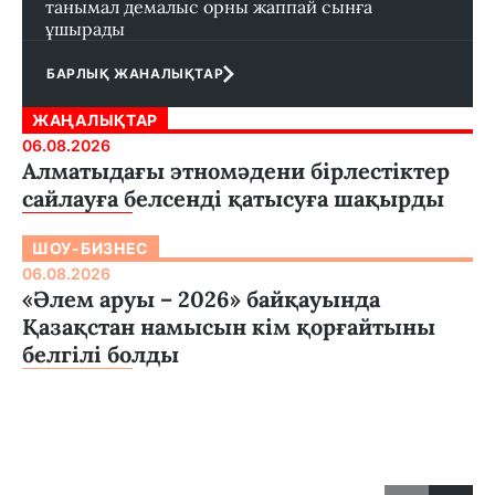
танымал демалыс орны жаппай сынға
ұшырады
БАРЛЫҚ ЖАНАЛЫҚТАР
ЖАҢАЛЫҚТАР
06.08.2026
Алматыдағы этномәдени бірлестіктер
сайлауға белсенді қатысуға шақырды
ШОУ-БИЗНЕС
06.08.2026
«Әлем аруы – 2026» байқауында
Қазақстан намысын кім қорғайтыны
белгілі болды