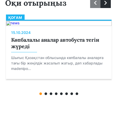
Оқи отырыңыз
ҚОҒАМ
15.10.2024
Көпбалалы аналар автобуста тегін
жүреді
Шығыс Қазақстан облысында көпбалалы аналарға
тағы бір жеңілдік жасалып жатыр, деп хабарлады
madenipo...