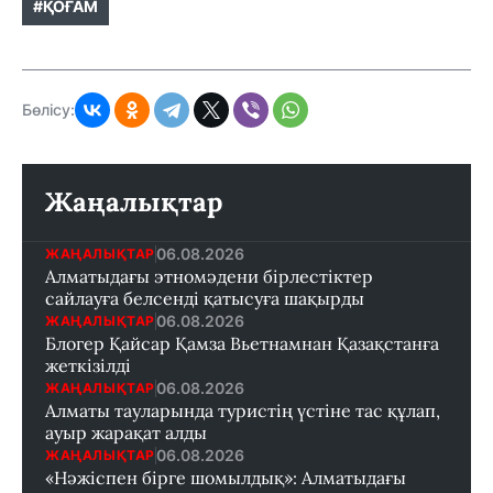
#ҚОҒАМ
Бөлісу:
Жаңалықтар
06.08.2026
ЖАҢАЛЫҚТАР
Алматыдағы этномәдени бірлестіктер
сайлауға белсенді қатысуға шақырды
06.08.2026
ЖАҢАЛЫҚТАР
Блогер Қайсар Қамза Вьетнамнан Қазақстанға
жеткізілді
06.08.2026
ЖАҢАЛЫҚТАР
Алматы тауларында туристің үстіне тас құлап,
ауыр жарақат алды
06.08.2026
ЖАҢАЛЫҚТАР
«Нәжіспен бірге шомылдық»: Алматыдағы