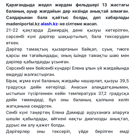
Қарағандыда жедел жәрдем фельдшері 13 жастағы
баланың ауыр жағдайын дер кезінде анықтай алмаған.
Салдарынан бала қайтыс болды, деп хабарлады
madeniportal.kz
alash.kz
-ке сілтеме жасап.
21-22 қаңтарда
Дамирдің дене қызуы көтерілген,
с
әрсенбі күні дәрігер шақыртылып
, бала тексеруден
өткен.
Дәрігер
тамақтың қызарғанын
байқап,
суық тиюге
қарсы ем тағайындады
, оның ішінде тамақты шаю мен
дәрілер қабылдауды ұсынған.
Сәрсенбі мен бейсенбі күндері Елена ұлын үй жағдайында
емдеуді жалғастырған.
Бірақ
жұма күні
баланың жағдайы нашарлап, қызуы
39,5
градусқа дейін көтерілді
. Анасын алаңдатқанымен,
ыстығын түсіргеннен кейін
температура 37,2 градусқа
дейін төмендеді
, бұл оны баланың қалпына келіп
жатқанына сендірген.
Сенбі күні таңертең
Елена
Дамирді ауруханаға апаруға
шешім қабылдады
, өйткені нақты диагнозды анықтап,
дұрыс ем алу қажет болды.
Дәрігерлер оны тексеріп
, үйде берілген емді