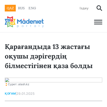
QAZ
RUS
ENG
Қарағандыда 13 жастағы
оқушы дәрігердің
білместігінен қаза болды
Сурет: alash.kz
29.01.2025
ҚОҒАМ