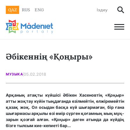
QAZ
RUS
ENG
Әбікеннің «Қоңыры»
05.02.2018
МУЗЫКА
Арқаның атақты күйшісі Әбікен Хасеновтің «Қоңыр»
атты жоқтау күйін тыңдағанда езілмейтін, елжіремейтін
қазақ жоқ. Ол осыдан басқа күй шығармаған, бір ғана
шығармасы арқылы өзі өмір сүрген қоғамның мың мұң-
зарын қозғай алған. «Қоңыр» деген атында да күйдің
бізге тылсым кие-кепиеті бар...