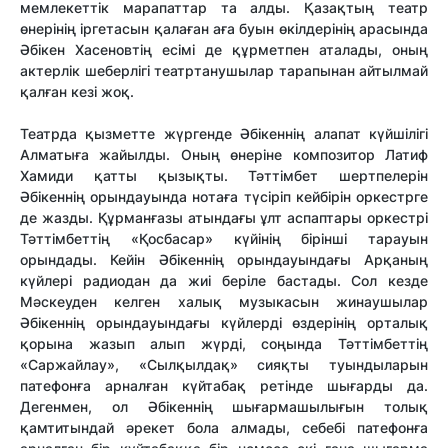
мемлекеттік марапаттар та алды. Қазақтың театр
өнерінің іргетасын қалаған аға буын өкілдерінің арасында
Әбікен Хасеновтің есімі де құрметпен аталады, оның
актерлік шеберлігі театртанушылар тарапынан айтылмай
қалған кезі жоқ.
Театрда қызметте жүргенде Әбікеннің алапат күйшілігі
Алматыға жайылды. Оның өнеріне композитор Латиф
Хамиди қатты қызықты. Тәттімбет шертпелерін
Әбікеннің орындауында нотаға түсіріп кейбірін оркестрге
де жазды. Құрманғазы атындағы ұлт аспаптары оркестрі
Тәттімбеттің «Қосбасар» күйінің бірінші тарауын
орындады. Кейін Әбікеннің орындауындағы Арқаның
күйлері радиодан да жиі беріле бастады. Сол кезде
Мәскеуден келген халық музыкасын жинаушылар
Әбікеннің орындауындағы күйлерді өздерінің орталық
қорына жазып алып жүрді, соңында Тәттімбеттің
«Саржайлау», «Сылқылдақ» сияқты туындыларын
патефонға арналған күйтабақ ретінде шығарды да.
Дегенмен, ол Әбікеннің шығармашылығын толық
қамтитындай әрекет бола алмады, себебі патефонға