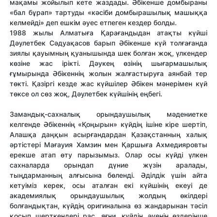
мақамы жойылып кете жаздады. Әбікенше домбыраны
«бал бұрап» тартуды «кәсіби домбырашылық машыққа
келмейді» деп ешкім әуес етпеген кездер болды.
1988 жылы Алматыға Қарағандыдан атақты күйші
Дәулетбек Сәдуақасов барып Әбікенше күй толғағанда
зиялы қауымның қуанышында шек болған жоқ, үлкендер
көзіне жас ірікті. Дәукең өзінің шығармашылық
ғұмырында Әбікеннің жолын жалғастыруға аянбай тер
төкті. Қазіргі кезде жас күйшілер Әбікен мәнерімен күй
төксе ол сөз жоқ, Дәулетбек күйшінің еңбегі.
Замандық-сахналық орындаушылық мәдениетке
келгенде Әбікеннің «Қоңырын» күйдің ішіне кіре шертіп,
Алашқа даңқын асырғандардан Қазақстанның халық
әртістері Мағауия Хамзин мен Қаршыға Ахмедияровты
ерекше атап өту парызымыз. Олар осы күйді үлкен
сахналарда орындап дүние жүзін аралады,
тыңдарманның алғысына бөленді. Әділдік үшін айта
кетуіміз керек, осы аталған екі күйшінің екеуі де
академиялық орындаушылық жолдың өкілдері
болғандықтан, күйдің оригиналына өз жандарынан тәсіл
қосып шерткендері рас, яғни, күйдің әуенін өздерінше