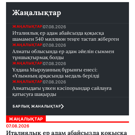
Жаңалықтар
07.08.2026
ЖАҢАЛЫҚТАР
Италиялық ер адам абайсызда қоқысқа
шамамен 540 миллион теңге тастап жіберген
07.08.2026
ЖАҢАЛЫҚТАР
Алматы облысында ер адам әйелін сыммен
тұншықтырмақ болды
07.08.2026
ЖАҢАЛЫҚТАР
Ұлдана Мырзуанның бұрынғы енесі:
«Ұлымның арқасында медаль берілді
07.08.2026
ЖАҢАЛЫҚТАР
Алматыдағы үлкен кәсіпорындар сайлауға
қатысуға шақырды
БАРЛЫҚ ЖАНАЛЫҚТАР
ЖАҢАЛЫҚТАР
07.08.2026
Италиялық ер адам абайсызда қоқысқа