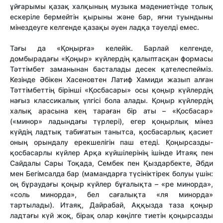
ұйғарымы қазақ халқының музыка мәдениетінде толық
ескеріле бермейтін қырыны және бар, яғни туындыны
мінездеуге келгенде қазақы әуен ладқа тәуелді емес.
Тағы да «Қоңырға» келейік. Барлай келгенде,
домбырадағы «Қоңыр» күйлердің қалыптасқан формасы
Тәттімбет заманынан басталады десек қателеспейміз.
Кезінде Әбікен Хасеновтен Латиф Хамиди жазып алған
Тәттімбеттің бірінші «Қосбасары» осы қоңыр күйлердің
нағыз классикалық үлгісі бола алады. Қоңыр күйлердің
халық арасына кең тараған бір аты – «Қосбасар»
(«минор» ладындағы түрлері), егер қоңырлық мінез
күйдің ладтық табиғатын танытса, қосбасарлық қасиет
оның орындалу ерекшелігін паш етеді. Қоңырсазды-
қосбасарлы күйлер Арқа күйшілерінің ішінде Итаяқ пен
Сайдалы Сары Тоқада, Сембек пен Қыздарбекте, Әбди
мен Бегімсалда бар (мамандарға түсініктірек болуы үшін:
оң бұраудағы қоңыр күйлер бұғалықта – «ре минорда»,
«соль минорда», бел сағалықта «ля минорда»
тартылады). Итаяқ, Дайрабай, Аққызда таза қоңыр
ладтағы күй жоқ, бірақ олар көңілге тиетін қоңырсазды