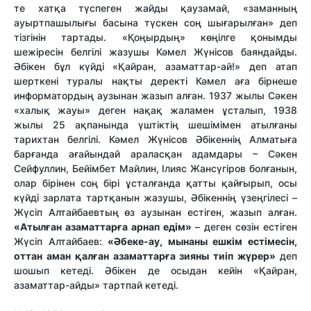
те хатқа түспеген жайды қаузамай, «заманның
ауыртпашылығы басына түскен соң шығарылған» деп
тізгінін тартады. «Қоңырдың» көңілге қонымды
шежіресін белгілі жазушы Кәмел Жүнісов баяндайды.
Әбікен бұл күйді «Қайран, азаматтар-ай!» деп атап
шерткені туралы нақты деректі Кәмел аға бірнеше
информатордың аузынан жазып алған. 1937 жылы Сәкен
«халық жауы» деген нақақ жаламен ұсталып, 1938
жылы 25 ақпанында үштіктің шешімімен атылғаны
тарихтан белгілі. Кәмел Жүнісов Әбікеннің Алматыға
барғанда ағайындай араласқан адамдары – Сәкен
Сейфуллин, Бейімбет Майлин, Ілияс Жансүгіров болғанын,
олар бірінен соң бірі ұсталғанда қатты қайғырып, осы
күйді зарлата тартқанын жазушы, Әбікеннің үзеңгілесі –
Жүсіп Алтайбаевтың өз аузынан естіген, жазып алған.
«Атылған азаматтарға арнап едім»
– деген сөзін естіген
Жүсіп Алтайбаев:
«Әбеке-ау, мынаны ешкім естімесін,
оттан аман қалған азаматтарға зияны тиіп жүрер»
деп
шошып кетеді. Әбікен де осыдан кейін «Қайран,
азаматтар-айды» тартпай кетеді.