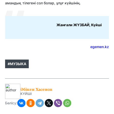
амандық тілегені сол болар, ұлұғ күйшінің.
Жанғали ЖҮЗБАЙ, Күйші
egemen.kz
#МУЗЫКА
Әбікен Хасенов
КҮЙШІ
Бөлісу: