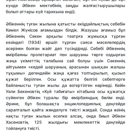
күнде Әбікен мектебінің заңды жалғастырушылары
болып аттары күй тарихына енді).
Әбікеннің туған жылына қатысты екіұдайлықтың себебін
Кәмел Жүнісов ағамыздан білдік. Жазушы ағамыз бұл
Әбікеннің Сәкен арқылы театрға жұмысқа тұрған
кезіндегі (1934) өршіп тұрған саяси мәселелердің
әсерінен болған жайт деп түсіндіреді. Себебі Әбікеннің
өмірбаяны пролетариат пен шаруаны төрге оздырған
жаңа үкіметтің талабына сай болуы үшін Сәкеннің
айтуымен «кедей шаруаның арасынан шыққан жалшы
тұқымы» дегендейін жаңа қағаз толтырылып, қызыл
құжат берілген. Осы құжатта белгілі себептерге
байланысты туған жылы да өзгертілген көрінеді. Кейін
Уәли Бекеновтің «Күй табиғаты» кітабына осы құжатқа
сүйенген Әбікен туралы бір өмірбаяндық бөлім енді.
Әрине, бұл болашақта энциклопедиялық деңгейде
сарапталып қайта жөнделуге тиісті жағдай. Сонда өзінің
нақты туған жылын есепке алсақ, онда биыл Әбікен
Хасеновтің 125 жылдығы мемлекеттік деңгейде
тойлануға тиісті.