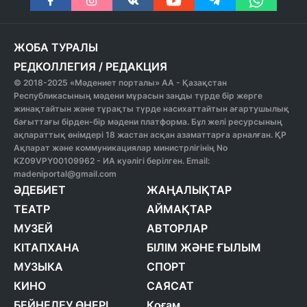
ЖОБА ТУРАЛЫ
РЕДКОЛЛЕГИЯ
/
РЕДАКЦИЯ
© 2018-2025 «Мәдениет порталы» АА - Қазақстан
Республикасының мәдени мұрасын заңды түрде бір жерге
жинақтайтын және тұрақты түрде насихаттайтын ағартушылық
бағыттағы бірден-бір мәдени платформа. Бұл желі ресурсының
ақпараттық өнімдері 18 жастан асқан азаматтарға арналған. ҚР
Ақпарат және коммуникациялар министрлігінің No
KZ09VPY00109962 - ИА куәлігі берілген. Email:
madeniportal@gmail.com
ӘДЕБИЕТ
ЖАҢАЛЫҚТАР
ТЕАТР
АЙМАҚТАР
МУЗЕЙ
АВТОРЛАР
КІТАПХАНА
БІЛІМ ЖӘНЕ ҒЫЛЫМ
МУЗЫКА
СПОРТ
КИНО
САЯСАТ
БЕЙНЕЛЕУ ӨНЕРІ
Қоғам