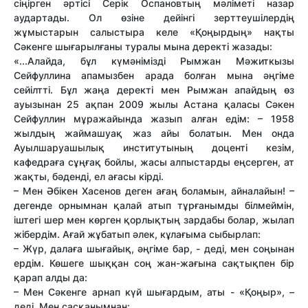
сіңірген әртісі Серік Оспановтың мәліметі назар
аудартады. Ол өзіне дейінгі зерттеушілердің
жұмыстарын салыстыра келе «Қоңырдың» нақты
Сәкенге шығарылғаны туралы мына деректі жазады:
«...Алайда, бұл күмәнімізді Рымжан Мәжиткызы
Сейфуллина апамызбен арада болған мына әңгіме
сейілтті. Бұл жаңа деректі мен Рымжан апайдың өз
ауызынан 25 ақпан 2009 жылы Астана қаласы Сәкен
Сейфуллин мұражайында жазып алған едім: – 1958
жылдың жаймашуақ жаз айы болатын. Мен онда
Ауылшаруашылық институтының доценті кезім,
кафедраға сұңғақ бойлы, жасы алпыстарды еңсерген, ат
жақты, бәденді, ел ағасы кірді.
– Мен Әбікен Хасенов деген ағаң боламын, айналайын! –
дегенде орнымнан қалай атып тұрғанымды білмеймін,
іштегі шер мен көрген қорлықтың зардабы болар, жылап
жібердім. Ағай жұбатып әлек, кұлағыма сыбырлап:
– Жүр, далаға шығайық, әңгіме бар, - деді, мен соңынан
ердім. Көшеге шыққан соң жан-жағына сақтықпен бір
қарап алды да:
– Мен Сәкенге арнап күй шығардым, аты - «Қоңыр», –
деді. Мен сасқанымнан: