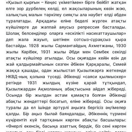
«Қызыл қырғын – Кеңес үкіметімен» бірге бейбіт жатқан
елге зор дүрбелең келді, ел жақсыларының көзін жою,
халықтың малын тәркілеу сияқты ала нәубет елді әбден
тұралатады. Арқадағы еліне беделі жүрген атақты
күйшілерге де жаппай аяусыз репрессия басталады.
Шолақ белсенділер оларға «ескілікті насихаттаушылар»
деп жала жауып, шетінен сотсыз-сұрақсыз қыра
бастайды. 1928 жылы Сармантайдың Ахметжаны, 1930
жылы Кәрібек, 1931 жылы Әбди мен Сембек секілді
атақты күйшілер атылады. Осы оқиғадан кейін өзін де
жай қалдырмайтынын сезген Әбікен Қарқаралы, Семей
жаққа қашады, одан жылыстап Қызылжарға жеткенде
НКВД-ның қолына түседі. Әбікенді «саяси қылмыскер»
ретінде 1931 жылдың күзіне қарай тұтқындап,
Қызылжардан Ақмоланың абақтысына айдап жібереді.
Осында бір жылдан астам қамақта болған Әбікенді
абақты жендеттері босатып, еліне жібереді. Осы оқиға
туралы да ел ішінде әртүрлі аңызға бергісіз әңгімелер
қалды. Бір аңыз былай баяндалады, Әбікеннің түрмені
күңірентіп күй тартқанын көрген абақты басшылары:
«Өнерлі екенсің, басыңа азаттық бердік, біз сені көрген