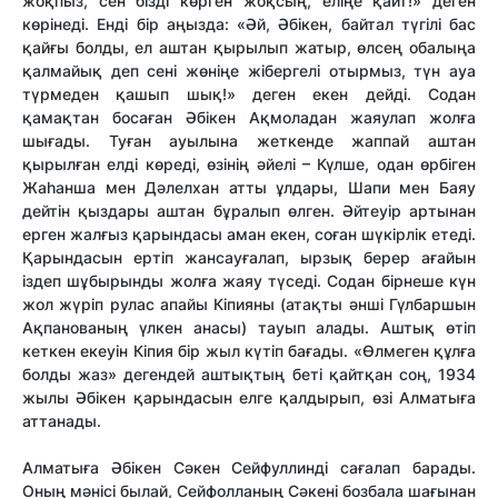
жоқпыз, сен бізді көрген жоқсың, еліңе қайт!» деген
көрінеді. Енді бір аңызда: «Әй, Әбікен, байтал түгілі бас
қайғы болды, ел аштан қырылып жатыр, өлсең обалыңа
қалмайық деп сені жөніңе жібергелі отырмыз, түн ауа
түрмеден қашып шық!» деген екен дейді. Содан
қамақтан босаған Әбікен Ақмоладан жаяулап жолға
шығады. Туған ауылына жеткенде жаппай аштан
қырылған елді көреді, өзінің әйелі – Күлше, одан өрбіген
Жаһанша мен Дәлелхан атты ұлдары, Шапи мен Баяу
дейтін қыздары аштан бұралып өлген. Әйтеуір артынан
ерген жалғыз қарындасы аман екен, соған шүкірлік етеді.
Қарындасын ертіп жансауғалап, ырзық берер ағайын
іздеп шұбырынды жолға жаяу түседі. Содан бірнеше күн
жол жүріп рулас апайы Кіпияны (атақты әнші Гүлбаршын
Ақпанованың үлкен анасы) тауып алады. Аштық өтіп
кеткен екеуін Кіпия бір жыл күтіп бағады. «Өлмеген құлға
болды жаз» дегендей аштықтың беті қайтқан соң, 1934
жылы Әбікен қарындасын елге қалдырып, өзі Алматыға
аттанады.
Алматыға Әбікен Сәкен Сейфуллинді сағалап барады.
Оның мәнісі былай, Сейфолланың Сәкені бозбала шағынан