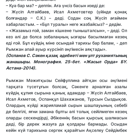
– Куә бар ма? – деппін. Аға үнсіз басын изеді де:
– Жүсіп Алтайбаев, Исал Ахметовтер (үйінде қонақ
болғандар – С.К.) – деді. Содан соң Жүсіп ағаймен
хабарластым. – «Бұл туралы» неге жазбайсыз? – дедім.
– «Жазамыз ғой, заман кішкене тынышталсын», – деді. Ол
кез әлі де болса зобалаңның ызғары басылмаған кезең
еді ғой. Бұл күйдің міне осындай тарихы бар балам, - деп
Рымжан апай ауыр күрсініп әңгімесін аяқтады».
(Оспанов С. Сәкен қазақ әдебиеті мен ұлт руханиятының
жанашыры. Монография. 25-бет. «Жасыл Орда» БҮ.
Астана-2014).
Рымжан Мәжитқызы Сейфуллина айтқан осы әңгімені
тарқата түсетұғын болсақ, Сәкенге арналған азалы
күйдің құпия сырына қанық адамдар – Жүсіп Алтайбаев,
Исал Ахметов, Оспанқұл Шахажанов, Тұрсын Сыздықов.
Олардың күйді жарияламай сырын шашпауының себебі
де белгілі, яғни замана бұлты әлі толық сейілмеген кезең
оларды сескендірді, Әбікеннің басын қырсық шалмасын
деді, бір дерек жазуға да қолдары бармады. Осыдан
кейін күй тарихына сергек қарайтын Ақселеу Сейдімбек