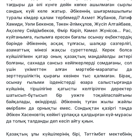
тағдыры да әлі күнге дейін көпке ашылмаған сырлы
сандық күйі келе жатыр. Әбікеннің шығармашылығы
туралы кімдер қалам тербемеді? Ахмет Жұбанов, Латиф
Хамиди, Уәли Бекенов, Тәкен Әлімқұлов, Жүсіп Алтайбаев,
Ақселеу Сейдімбеков, Өмір Кәріп, Кәмел Жүнісов... Рас,
күйтанымға, ғылымға ересен бағалы осынау еңбектердің
бәрінде Әбікеннің асқақ тұлғасы, шалқар сазгерлігі,
азаматтық мінезі жақсы суреттеледі. Керек болса
күйшілігімен қатар оның қазақтың маңдайалды актері
болғаны, сахнада сансыз кейіпкерлерді сомдағаны, сол
үшін үкіметтен алған мәртебе-марапаты да
зерттеушіліктің қырағы көзінен тыс қалмаған. Бірақ,
осынау ғылыми ізденістерді өзара салыстырғанда
күйшінің тіршілігіне қатысты келтірілген деректер
шатысып-бұтысып бір уәжге тоқайласпайтыны
байқалады, өкіндіреді. Әбікеннің туған жылы жайлы
өмірбаян да орнықты емес. Сондықтан қазіргі таңда
Әбікен Хасеновтің кейінгі ұрпаққа қалдырған күй-мұрасы
да толық талданды деп кесіп айту қиын.
Қазақтың ұлы күйшілерінің бірі, Тәттімбет мектебінің