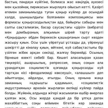
бастың пәндәуи күйітіне, болмаса жас көңілдің әуезесі
мен қызойнақ лирикасын жырлауға ойысып кетті. Қазіргі
егемен заманымызда туған қоңыр күйлер де осындай
халде, шыншылдығы болғанмен композициясы мен
формасы қоңырсаздылықтан ада, байырғы сабыры мен
салты сақталмаған, басар саусақтағы «діріл» (вибрато)
мен домбыраның алқымын шірей тарту әдеті
«Қоңырдың» әбден берекесін қашырғанын сырт көзден
жасыру қиын. Осы үшін үйретуші ұстазды да, үйренуші
шәкіртті де кінәлау қиын, өйткені, күй сабақтастығы бір
үзілген жібек арқан секілді, жалғау бермейді. Осының
бірнеше өзекті себебі бар. Кешегі аласапыран қазан
төңкерісі, ашаршылық, репрессия, оның соңын ала
ұрандатқан социалистік қоғамда қоңырсазды күй
тартқан кісі «феодализмді көксеуші», «алашшыл» деп
айыпталды, айдалды, атылды. Оның орнына жаңа
заманның «қарышты қадамын», «социалистік
индустрияның» өркенін жырлаған екпінді күйлер пайда
болды. Жүйенің алдында жігері жасымаған ешбір өнерпаз
қалған жоқ. Осы жерде қандай да бір ұлтқа деген
махаббаттың соңы өліммен бітетін кер заманда