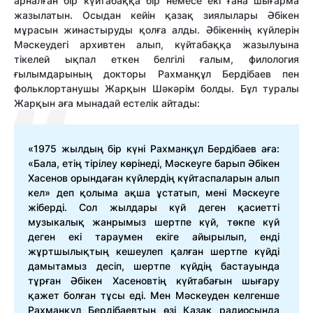
арналған бір күйтабаққа бір немесе екі ғана шығарма
жазылатын. Осыдан кейін қазақ зиялылары Әбікен
мұрасын жинастыруды қолға алды. Әбікеннің күйлерін
Мәскеудегі архивтен алып, күйтабаққа жазылуына
тікелей ықпал еткен белгілі ғалым, филология
ғылымдарының докторы Рахманқұл Бердібаев пен
фольклортанушы Жарқын Шәкәрім болды. Бұл туралы
Жарқын аға мынадай естелік айтады:
«1975 жылдың бір күні Рахманқұл Бердібаев аға:
«Бала, етің тірілеу көрінеді, Мәскеуге барып Әбікен
Хасенов орындаған күйлердің күйтаспаларын алып
кел» деп қолыма ақша ұстатып, мені Мәскеуге
жіберді. Сол жылдары күй деген қасиетті
музыкалық жанрымыз шертпе күй, төкпе күй
деген екі тараумен екіге айырылып, енді
жұртшылықтың кешеулеп қалған шертпе күйді
дамытамыз десіп, шертпе күйдің бастауында
тұрған Әбікен Хасеновтің күйтабағын шығару
қажет болған тұсы еді. Мен Мәскеуден келгенше
Рахманқұл Бердібаевтың өзі Қазақ радиосында