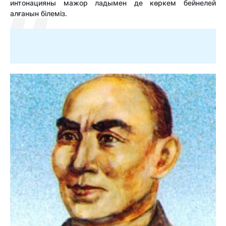
интонацияны мажор ладымен де көркем бейнелей
алғанын білеміз.