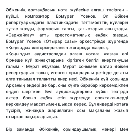
Әбікеннің қолтаңбасын нота жүйесіне алғаш түсірген -
күйші, композитор Ермұрат Үсенов. Ол Әбікен
репертуарындағы пластинкадағы Тәттімбеттің күйлерін
тұтас жазды, формасын тапты, қағыстарын анықтады.
«Саржайлау» атты хрестоматиялық еңбек жазды.
Ермұрат Үсенов «Отырар сазы» оркестрінде жүргенде
«Қоңырды» жиі орындағанын жоғарыда жаздық.
«Қоңырды» аудиотаспадан алғаш нотаға жазған әрі
бірнеше күй жинақтарына кіргізген белгілі өнертанушы
ғалым - Мұрат Әбуғазы. Мұрат сонымен қатар Әбікен
репертуарын толық игерген орындаушы ретінде де аты
елге танымал талантты өнер иесі. Әбікеннің күй қорында
Арқаның әндері де бар, оны күйге барабар көркемдікпен
өңдеп шерткен. Бұл аудиожәдігерлер күйші театрда
актер болып еңбек етіп жүргенде спектакльдерді
көркемдеу мақсатымен шықса керек. Бұл әндерді нотаға
түсіріп, жинаққа жариялаған осы мақаланы жазып
отырған пақырларыңыз.
Бір заманда Әбікеннің орындаушылық мәнері мен