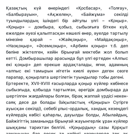
Қазақтың күй өнеріндегі «Қосбасар», «Толғау»,
«Балбырауын», «Ақжелең», «Байжұма» секілді
туындылардың ішіндегі бір айтулы үлгі – «Қоңыр».
«Қоңыр» – домбыра, қобыз, сыбызғыға біткен күй,
ежелден әуезі қалыптасқан көшелі өнер, әуелде тартылу
мінезіне қарай – «Жайқоңыр», «Майдақоңыр»,
«Назқоңыр», «Әсемқоңыр», «Арбиян қоңыр» т.б. деп
бөліне жіктелген, кейін бірыңғай мектеби жол болып
кетті. Домбырашылар арасында бұл үлгі ертеден «Алпыс
екі қоңыр» деп ерекше ардақталады, яғни, адамның
«алпыс екі тамырын иітетін киелі әуен» деген сөзге
парапар, қоңырлата шертілетін туындылар тобы дегені.
Ертеректе, XVII-XVIII ғасырларда қоңыр күйлер көбінесе
сыбызғыда, қобызда тартылған, әрегідік домбырада да
шертілген жағдайлары болған, бірақ жаппай үрдісі некен-
саяқ десе де болады (Ықыластың «Қоңыры» Сүгірге
ауысқан секілді), себебі ұлыс-ордалық, хандық кезеңдегі
күйлердің көбісі қаһарлы, дауылды болды, Абылайдың,
Байжігіттің заманында бірыңғай жауынгерлік ұран күйлер
шыққаны тарихтан белгілі. «Қоңырдың» сазы Қорқыт
заманынан бар десек те кейінгі кезеңдерде тек ақ