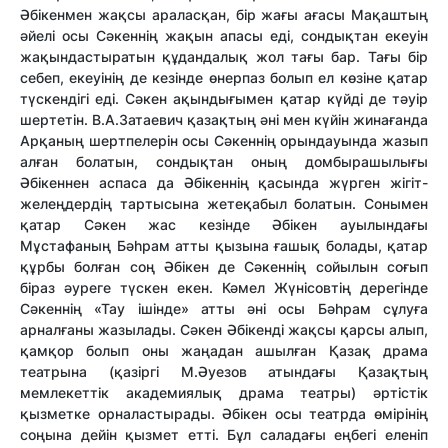
Әбікенмен жақсы араласқан, бір жағы ағасы Мақаштың
әйелі осы Сәкеннің жақын апасы еді, сондықтан екеуін
жақындастыратын құдандалық жол тағы бар. Тағы бір
себеп, екеуінің де кезінде өнерпаз болып ел көзіне қатар
түскендігі еді. Сәкен ақындығымен қатар күйді де тәуір
шертетін. В.А.Затаевич қазақтың әні мен күйін жинағанда
Арқаның шертпелерін осы Сәкеннің орындауында жазып
алған болатын, сондықтан оның домбырашылығы
Әбікеннен аспаса да Әбікеннің қасында жүрген жігіт-
желеңдердің тартысына жетеқабыл болатын. Сонымен
қатар Сәкен жас кезінде Әбікен ауылындағы
Мұстафаның Бәһрам атты қызына ғашық болады, қатар
құрбы болған соң Әбікен де Сәкеннің сойылын соғып
біраз әуреге түскен екен. Кәмел Жүнісовтің дерегінде
Сәкеннің «Тау ішінде» атты әні осы Бәһрам сұлуға
арналғаны жазылады. Сәкен Әбікенді жақсы қарсы алып,
қамқор болып оны жаңадан ашылған Қазақ драма
театрына (қазіргі М.Әуезов атындағы Қазақтың
мемлекеттік академиялық драма театры) әртістік
қызметке орналастырады. Әбікен осы театрда өмірінің
соңына дейін қызмет етті. Бұл саладағы еңбегі еленіп