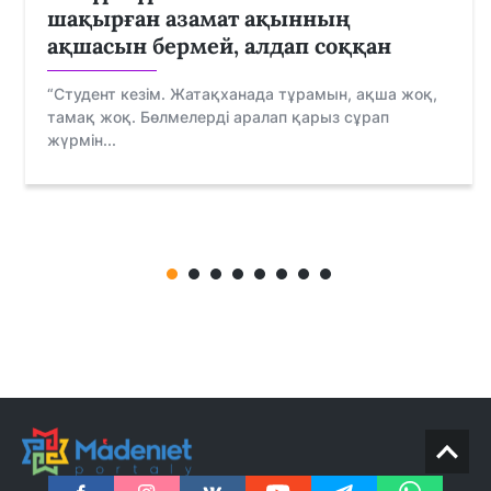
шақырған азамат ақынның
ақшасын бермей, алдап соққан
“Студент кезім. Жатақxанада тұрамын, ақша жоқ,
тамақ жоқ. Бөлмелерді аралап қарыз сұрап
жүрмін...