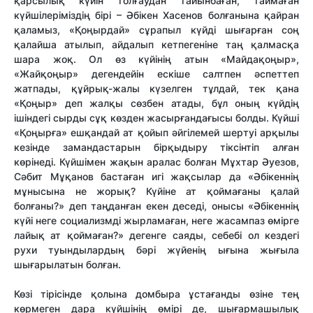
қарсылық күйін толғаудан тайынбаған, таймаған
күйшілеріміздің бірі – Әбікен Хасенов болғанына қайран
қаламыз, «Қоңырдай» сұрапыл күйді шығарған соң
қалайша атылып, айдалып кетпегеніне таң қалмасқа
шара жоқ. Ол өз күйінің атын «Майдақоңыр»,
«Жайқоңыр» дегендейін ескіше салтпен әспеттеп
жатпады, құйрық-жалы күзелген тұлдай, тек қана
«Қоңыр» деп жалқы сөзбен атады, бұл оның күйдің
ішіндегі сырды сұқ көзден жасырғандағысы болды. Күйші
«Қоңырға» ешқандай ат қойып әйгілемей шертуі арқылы
кезінде замандастарын бірқыдыру тіксінтіп алған
көрінеді. Күйшімен жақын аралас болған Мұхтар Әуезов,
Сәбит Мұқанов бастаған игі жақсылар да «Әбікеннің
мұнысына не жорық? Күйіне ат қоймағаны қалай
болғаны?» деп таңданған екен деседі, онысы «Әбікеннің
күйі неге социализмді жырламаған, неге жасампаз өмірге
лайық ат қоймаған?» дегенге саяды, себебі ол кездегі
рухи туындылардың бәрі жүйенің ығына жығыла
шығарылатын болған.
Көзі тірісінде қолына домбыра ұстағанды өзіне тең
көрмеген дара күйшінің өмірі де, шығармашылық