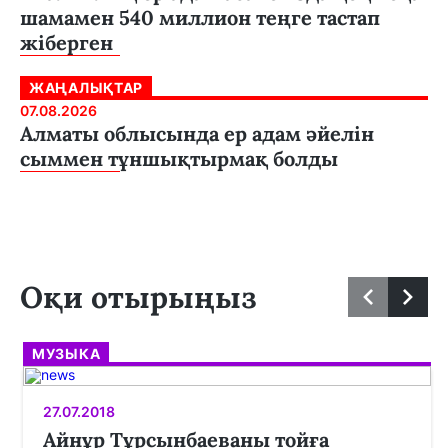
шамамен 540 миллион теңге тастап
жіберген
ЖАҢАЛЫҚТАР
07.08.2026
Алматы облысында ер адам әйелін
сыммен тұншықтырмақ болды
Оқи отырыңыз
МУЗЫКА
27.07.2018
Айнұр Тұрсынбаеваны тойға