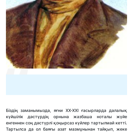
Біздің заманымызда, яғни ХХ-ХХІ ғасырларда далалық
күйшілік дәстүрдің орнына жазбаша ноталы жүйе
енгеннен соң дәстүрлі қоңырсаз күйлер тартылмай кетті.
Тартылса да ол баяғы азат мазмұнынан тайқып, жеке