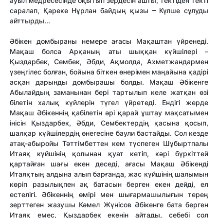
ауыл медресесінде оқытып зердесін ашты, тектіден текті
саралап, Қареке Нұрлан байдың қызы – Күлше сұлуды
айттырды...
Әбікен домбыраны немере ағасы Мақаштан үйренеді.
Мақаш болса Арқаның аты шыққан күйшілері –
Қыздарбек, Сембек, Әбди, Ақмолда, Ахметжандармен
үзеңгілес болған, бойына біткен өнерімен маңайына қадірі
асқан дарынды домбырашы болды. Мақаш Әбікенге
Абылайдың заманынан бері тартылып келе жатқан өзі
білетін халық күйлерін түгел үйретеді. Ендігі жерде
Мақаш Әбікеннің қабілетін әрі қарай ұштау мақсатымен
інісін Қыздарбек, Әбди, Сембектердің қасына қосып,
шалқар күйшілердің өнегесіне баули бастайды. Сол кезде
атақ-абыройы Тәттімбеттен кем түспеген Шұбыртпалы
Итаяқ күйшінің қолынан қуат кетіп, кәрі бүркіттей
қартайған шағы екен деседі, ағасы Мақаш Әбікенді
Итаяқтың алдына алып барғанда, жас күйшінің шалымын
көріп разылықпен ақ батасын берген екен дейді, ел
естелігі. Әбікеннің өмірі мен шығармашылығын терең
зерттеген жазушы Кәмел Жүнісов Әбікенге бата берген
Итаяқ емес, Қыздарбек екенін айтады, себебі сол