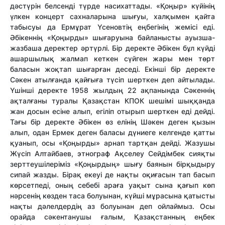
дәстүрін белсенді түрде насихаттады. «Қоңыр» күйінің
үлкен концерт сахналарына шығуы, халқымен қайта
табысуы да Ермұрат Үсеновтің еңбегінің жемісі еді.
Әбікеннің «Қоңырды» шығаруына байланысты ауызша-
жазбаша деректер әртүрлі. Бір деректе Әбікен бұл күйді
ашаршылық жалмап кеткен сүйген жары мен төрт
баласын жоқтап шығарған деседі. Екінші бір деректе
Сәкен атылғанда қайғыға түсіп шерткен деп айтылады.
Үшінші деректе 1958 жылдың 22 ақпанында Сәкеннің
ақталғаны туралы Қазақстан КПОК шешімі шыққанда
жан досын есіне алып, егіліп отырып шерткен еді дейді.
Тағы бір деректе Әбікен өз елінің Шәкен деген қызын
алып, одан Ермек деген баласы дүниеге келгенде қатты
қуанып, осы «Қоңырды» арнап тартқан дейді. Жазушы
Жүсіп Алтайбаев, этнограф Ақселеу Сейдімбек сияқты
зерттеушілеріміз «Қоңырдың» шығу баянын бірқыдыру
сипай жазды. Бірақ екеуі де нақты оқиғасын тап басып
көрсетпеді, оның себебі араға уақыт сына қағып көп
нәрсенің көзден таса болуынан, күйші мұрасына қатысты
нақты дәлелдердің аз болуынан деп ойлаймыз. Осы
орайда сәкентанушы ғалым, Қазақстанның еңбек