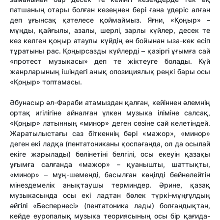
патшаның отары болған кезеңнен бері ғана үдеріс алған
деп ұғынсақ қателесе қоймаймыз. Яғни, «Қоңыр» –
мұңды, қайғылы, азалы, шерлі, зарлы күйлер, десек те
кез келген қоңыр атаулы күйдің өн бойынан ыза-кек есіп
тұратыны рас. Қоңырсазды күйлерді – қазіргі ұғымға сай
«протест музыкасы» деп те жіктеуге болады. Күй
жанрларының ішіндегі анық опозициялық реңкі бары осы
«Қоңыр» топтамасы.
Әбунасыр әл-Фараби атамыздан қалған, кейіннен әлемнің
ортақ игілігіне айналған үлкен музыка іліміне салсақ,
«Қоңыр» латынның «минор» деген сөзіне сай келетіндей.
Жаратылыстағы саз біткеннің бәрі «мажор», «минор»
деген екі ладқа (пентатониканы қоспағанда, ол да осылай
екіге жарылады) бөлінетіні белгілі, осы екеуін қазақы
ұғымға салғанда «мажор» – қуанышты, шаттықты,
«минор» – мұң-шеменді, басылған көңілді бейнелейтін
мінездемелік анықтаушы терминдер. Әрине, қазақ
музыкасында осы екі ладтан бөлек түркі-мұңғұлдың
әйгілі «Беспернесі» (пентатоника лады) болғандықтан,
кейде еуропалық музыка теориясының осы бір қағида-