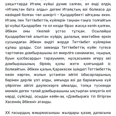
уақыттарда Итаяқ күйші дүние салған, ал енді елдің
«Итаяқтан бата алды» дегені Итаяқтың өзі болмаса да
көзіндей болған төл шәкірті – Қыздарбекті айтқаны екен.
Итаяқ пен Тәттімбеттің күйлерін таңнан-таңға толғайтын
ірі күйші Қыздарбек те ол кезде біраз жасқа келіп қалған,
Әбікен оны тікелей ұстаз тұтқан. Осылайша
Қыздарбектей алыптан күйдің далалық мектебіне еркін
сусындаған Әбікен ендігі жерде Тәттімбет күйлеріне
құлаш ұрады. Сол заманда Тәттімбеттің күйін түгесе
тартпаған домбырашыны ел өнерліге санамаған, «қырық
буын қосбасарды» тарауымен, нұсқасымен игеру екі
домбырашының бірінің қолы жете қоятындай іс
болмайтын. Әбікен қалың Қаракесек ішіндегі Тәттімбеттің
көзін көрген, жолын ұстанған әйгілі ізбасарларының
бәрінен дерлік үлгі алды, аяғында өзі де бармағына күй
үйірілген әйгілі дәулескерге айналды, топқа түскенде
менмін деген талай домбырашыны ықтырған әлеуетін елі
көрді, сүйсінді, осыдан кейін-ақ «Домбыраға тіл бітірген
Хасеннің Әбікені» атанды.
ХХ ғасырдың жиырмасыншы жылдары қазақ даласына