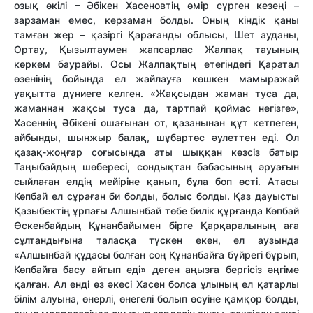
озық өкілі – Әбікен Хасеновтің өмір сүрген кезеңі –
зарзаман емес, керзаман болды. Оның кіндік қаны
тамған жер – қазіргі Қарағанды облысы, Шет ауданы,
Ортау, Қызылтаумен жапсарлас Жалпақ тауының
көркем баурайы. Осы Жалпақтың етегіндегі Қаратал
өзенінің бойында ел жайлауға көшкен мамыражай
уақытта дүниеге келген. «Жақсыдан жаман туса да,
жаманнан жақсы туса да, тартпай қоймас негізге»,
Хасеннің Әбікені ошағынан от, қазанынан құт кетпеген,
айбынды, шынжыр балақ, шұбартөс әулеттен еді. Ол
қазақ-жоңғар соғысында аты шыққан көзсіз батыр
Таңыбайдың шөбересі, сондықтан бабасының әруағын
сыйлаған елдің мейіріне қанып, бұла боп өсті. Атасы
Көпбай ел сұраған би болды, болыс болды. Қаз дауысты
Қазыбектің ұрпағы Алшынбай төбе билік құрғанда Көпбай
Өскенбайдың Құнанбайымен бірге Қарқаралының аға
сұлтандығына таласқа түскен екен, ел аузында
«Алшынбай құдасы болған соң Құнанбайға бүйрегі бұрып,
Көпбайға басу айтып еді» деген аңызға бергісіз әңгіме
қалған. Ал енді өз әкесі Хасен болса ұлының ел қатарлы
білім алуына, өнерлі, өнегелі болып өсуіне қамқор болды,