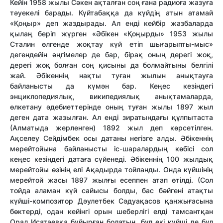
Кейін 1958 жылы Сәкен ақталған соң ғана радиоға жазуға
тәуекелі барады. Күйтабаққа да күйдің атын атамай
«Қоңыр» деп жаздырады. Ал енді кейбір жазбаларда
қылаң беріп жүрген «Әбікен «Қоңырды» 1953 жылы
Сталин өлгенде жоқтау күй етіп шығарыпты-мыс»
дегендейін әңгімелер де бар, бірақ оның дерегі жоқ,
дерегі жоқ болған соң қисыны да болмайтыны белгілі
жай. Әбікеннің нақты туған жылын анықтауға
байланысты да күмән бар. Кеңес кезіндегі
энциклопедиялық, википедиялық анықтамаларда,
өлкетану әдебиеттерінде оның туған жылы 1897 жыл
деген дата жазылған. Ал енді зиратындағы құлпытаста
(Алматыда жерленген) 1892 жыл деп көрсетілген.
Ақселеу Сейдімбек осы датаны негізге алды. Әбікеннің
мерейтойына байланысты іс-шаралардың көбісі сол
кеңес кезіндегі датаға сүйенеді. Әбікеннің 100 жылдық
мерейтойы өзінің елі Ақадырда тойланды. Онда күйшінің
мерейтой жасы 1897 жылғы есеппен атап өтілді. (Сол
тойда аламан күй сайысы болды, бас бәйгені атақты
күйші-композитор Дәулетбек Сәдуақасов қанжығасына
бөктерді, одан кейінгі орын шеберлігі елді тамсантқан
Орал Исатаевқа бұйырған болатын, бұл екі күйші де бұл