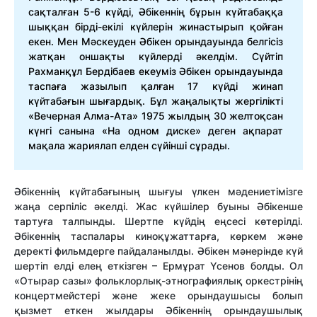
сақталған 5-6 күйді, Әбікеннің бұрын күйтабаққа
шыққан бірді-екілі күйлерін жинастырып қойған
екен. Мен Мәскеуден Әбікен орындауында белгісіз
жатқан оншақты күйлерді әкелдім. Сүйтіп
Рахманқұл Бердібаев екеуміз Әбікен орындауында
таспаға жазылып қалған 17 күйді жинап
күйтабағын шығардық. Бұл жаңалықты жергілікті
«Вечерная Алма-Ата» 1975 жылдың 30 желтоқсан
күнгі санына «На одном диске» деген ақпарат
мақала жариялап елден сүйінші сұрады.
Әбікеннің күйтабағының шығуы үлкен мәдениетімізге
жаңа серпіліс әкелді. Жас күйшілер буыны Әбікенше
тартуға талпынды. Шертпе күйдің еңсесі көтерілді.
Әбікеннің таспалары киноқұжаттарға, көркем және
деректі фильмдерге пайдаланылды. Әбікен мәнерінде күй
шертіп елді елең еткізген – Ермұрат Үсенов болды. Ол
«Отырар сазы» фольклорлық-этнографиялық оркестрінің
концертмейстері және жеке орындаушысы болып
қызмет еткен жылдары Әбікеннің орындаушылық