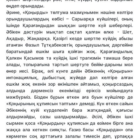
өңдеп орындады.
Әрине, «Қоңырды» төлтума мазмұнымен нәшіне келтіре
орындаушылардың көбісі – Сарыарқа күйшілері, оның
ішінде Қарағандыдан шыққан шертпе күй шеберлері.
Әбікен дәстүрін мықтап сақтап қалған өлке - Шет,
Ақадыр, Жаңаарқа. Қазіргі кезде шертпе күйдің абызы
атанған Фазыл Тұтқабековтің орындаушылық дәргейіне
баратындай ешкім шыға қойған жоқ. Қарағандылық
Қалкен Қасымов та күйдің ішкі трагизмін тамаша бере
алады, топырағына тартып шертуге бейім-дарыны мол
өнер иесі. Бірақ, әлі күнге дейін Әбікеннің «Қоңырын»
интонациялық, дыбыстық жүйеде дәл келтіре алған
ешкім жоқ екенін зор өкінішпен айтамыз, қоңырсаздың
алдында дәрменсіз екенімізді еріксіз мойындауға
мәжбүрміз. Бізден бұрын өткен аға буын күйшілер де
«Қоңырының құпиясын таптым» демеді. Күн өткен сайын
Әбікеннің күйі күрделеніп бара жатқандай, қағысы
алдырмайды, сазы шалдырмайды. Әсілі, Әбікен ішкі
сырмен қоса «Қоңырдың» құпиясын да өзімен бірге ана
жаққа ала кеткен сияқты. Ғазиз басы «Қоңырдан» опа
көрмеген соң арттағыға залалы тимесін деп, ұрпаққа