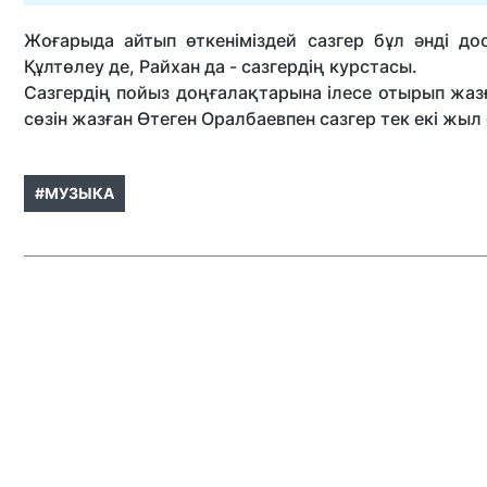
Жоғарыда айтып өткеніміздей сазгер бұл әнді д
Құлтөлеу де, Райхан да - сазгердің курстасы.
Сазгердің пойыз доңғалақтарына ілесе отырып жазғ
сөзін жазған Өтеген Оралбаевпен сазгер тек екі жыл
#МУЗЫКА