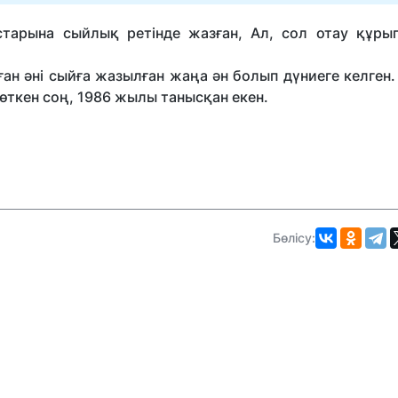
остарына сыйлық ретінде жазған, Ал, сол отау құры
ан әні сыйға жазылған жаңа ән болып дүниеге келген.
 өткен соң, 1986 жылы танысқан екен.
Бөлісу: