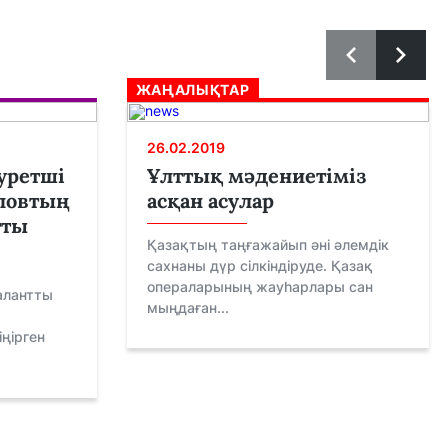
ЖАҢАЛЫҚТАР
26.02.2019
уретші
Ұлттық мәдениетіміз
ловтың
асқан асулар
тты
Қазақтың таңғажайып әні әлемдік
сахнаны дүр сілкіндіруде. Қазақ
операларының жауһарлары сан
алантты
мыңдаған...
ңірген