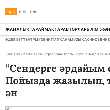
QAZ
RUS
ENG
ЖАҢАЛЫҚТАР
АЙМАҚТАР
АВТОРЛАР
БІЛІМ ЖӘ
ӘДЕБИЕТ
ТЕАТР
МУЗЕЙ
КІТАПХАНА
МУЗЫКА
КИНО
БЕЙНЕ
Басты бет
>
МУЗЫКА
>
“Сендерге әрдайым орын бар”: Пойызда жазылып
“Сендерге әрдайым 
Пойызда жазылып, т
ән