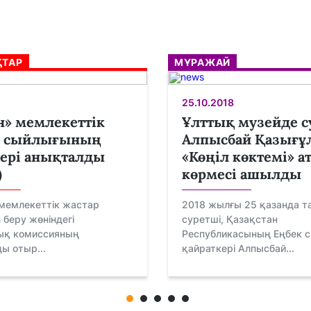
ТАР
МҰРАЖАЙ
5
25.10.2018
» мемлекеттік
Ұлттық музейде с
р сыйлығының
Алпысбай Қазығұ
ері анықталды
«Көңіл көктемі» а
)
көрмесі ашылды
мемлекеттік жастар
2018 жылғы 25 қазанда т
беру жөніндегі
суретші, Қазақстан
ық комиссияның
Республикасының Еңбек сі
ы отыр...
қайраткері Алпысбай...