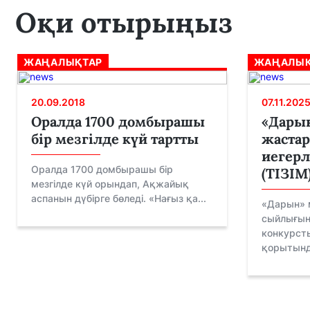
Оқи отырыңыз
ЖАҢАЛЫҚТАР
ЖАҢАЛЫҚ
20.09.2018
07.11.202
Оралда 1700 домбырашы
«Дарын
бір мезгілде күй тартты
жаста
иегерл
Оралда 1700 домбырашы бір
(ТІЗІМ
мезгілде күй орындап, Ақжайық
аспанын дүбірге бөледі. «Нағыз қа...
«Дарын» 
сыйлығын 
конкурст
қорытынд