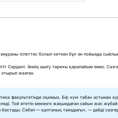
нұраны іспеттес болып кеткен бұл ән пойызда сыйлық
ігіт Сердәлі. Әннің шығу тарихы қарапайым емес. Саз
 отырып жазған.
ика факультетінде оқимыз. Бiр күнi табан астынан ку
еледі. Той өтетін мекенге жақындаған сайын жас жұбай
 бастады. Себеп — қалтаның таяздығы», — дейді сазге