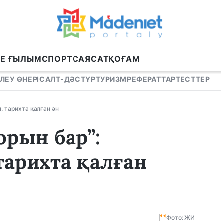
НЕ ҒЫЛЫМ
СПОРТ
САЯСАТ
ҚОҒАМ
ЛЕУ ӨНЕРІ
САЛТ-ДӘСТҮР
ТУРИЗМ
РЕФЕРАТТАР
ТЕСТТЕР
, тарихта қалған ән
орын бар”:
арихта қалған
Фото: ЖИ