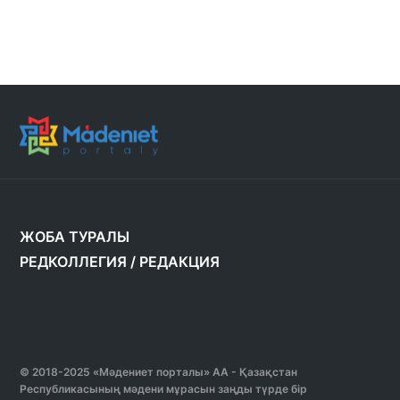
ЖОБА ТУРАЛЫ
РЕДКОЛЛЕГИЯ
/
РЕДАКЦИЯ
© 2018-2025 «Мәдениет порталы» АА - Қазақстан
Республикасының мәдени мұрасын заңды түрде бір