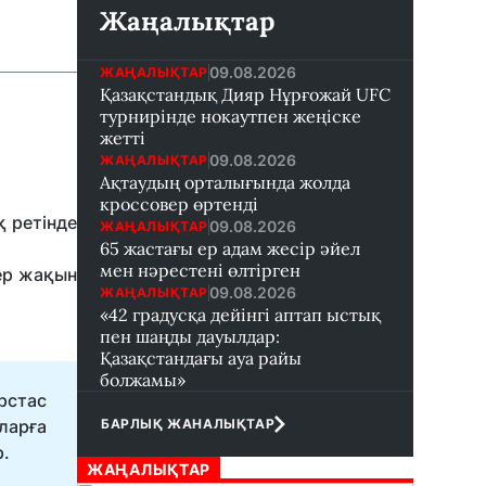
Жаңалықтар
09.08.2026
ЖАҢАЛЫҚТАР
Қазақстандық Дияр Нұрғожай UFC
турнирінде нокаутпен жеңіске
жетті
09.08.2026
ЖАҢАЛЫҚТАР
Ақтаудың орталығында жолда
кроссовер өртенді
 ретінде
09.08.2026
ЖАҢАЛЫҚТАР
65 жастағы ер адам жесір әйел
мен нәрестені өлтірген
гер жақын
09.08.2026
ЖАҢАЛЫҚТАР
«42 градусқа дейінгі аптап ыстық
пен шаңды дауылдар:
Қазақстандағы ауа райы
болжамы»
рстас
ларға
БАРЛЫҚ ЖАНАЛЫҚТАР
р.
ЖАҢАЛЫҚТАР