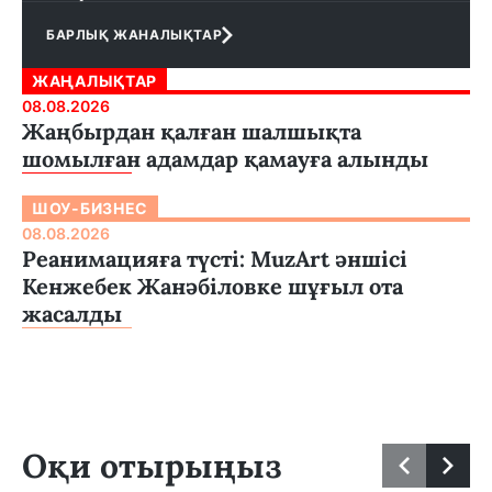
БАРЛЫҚ ЖАНАЛЫҚТАР
ЖАҢАЛЫҚТАР
08.08.2026
Жаңбырдан қалған шалшықта
шомылған адамдар қамауға алынды
ШОУ-БИЗНЕС
08.08.2026
Реанимацияға түсті: MuzArt әншісі
Кенжебек Жанәбіловке шұғыл ота
жасалды
Оқи отырыңыз