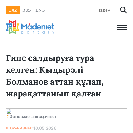
QAZ
RUS
ENG
Гипс салдыруға тура
келген: Қыдырәлі
Болманов аттан құлап,
жарақаттанып қалған
Фото: видеодан скриншот
10.05.2026
ШОУ-БИЗНЕС