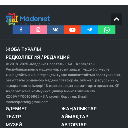
ЖОБА ТУРАЛЫ
РЕДКОЛЛЕГИЯ
/
РЕДАКЦИЯ
© 2018-2025 «Мәдениет порталы» АА - Қазақстан
Республикасының мәдени мұрасын заңды түрде бір жерге
жинақтайтын және тұрақты түрде насихаттайтын ағартушылық
бағыттағы бірден-бір мәдени платформа. Бұл желі ресурсының
ақпараттық өнімдері 18 жастан асқан азаматтарға арналған. ҚР
Ақпарат және коммуникациялар министрлігінің No
KZ09VPY00109962 - ИА куәлігі берілген. Email:
madeniportal@gmail.com
ӘДЕБИЕТ
ЖАҢАЛЫҚТАР
ТЕАТР
АЙМАҚТАР
МУЗЕЙ
АВТОРЛАР