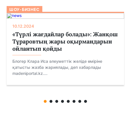
ШОУ-БИЗНЕС
10.12.2024
«Түрлі жағдайлар болады»: Жанқош
Тұраровтың жары оқырмандарын
ойлантып қойды
Блогер Клара Иса әлеуметтік желіде өміріне
қатысты жазба жариялады, деп хабарлады
madeniportal.kz....