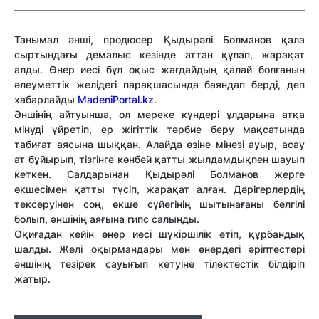
Танымал әнші, продюсер Қыдырәлі Болманов қала
сыртындағы демалыс кезінде аттан құлап, жарақат
алды. Өнер иесі бұл оқыс жағдайдың қалай болғанын
әлеуметтік желідегі парақшасында баяндап берді, деп
хабарлайды
MadeniPortal.kz.
Әншінің айтуынша, ол мереке күндері ұлдарына атқа
мінуді үйретіп, ер жігіттік тәрбие беру мақсатында
табиғат аясына шыққан. Алайда өзіне мінезі ауыр, асау
ат бұйырып, тізгінге көнбей қатты жылдамдықпен шауып
кеткен. Салдарынан Қыдырәлі Болманов жерге
өкшесімен қатты түсіп, жарақат алған. Дәрігерлердің
тексеруінен соң, өкше сүйегінің шытынағаны белгілі
болып, әншінің аяғына гипс салынды.
Оқиғадан кейін өнер иесі шүкіршілік етіп, құрбандық
шалды. Желі оқырмандары мен өнердегі әріптестері
әншінің тезірек сауығып кетуіне тілектестік білдіріп
жатыр.