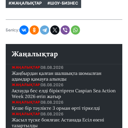
#ЖАҢАЛЫҚТАР
#ШОУ-БИЗНЕС
Бөлісу:
Жаңалықтар
08.08.2026
ЖАҢАЛЫҚТАР
Жаңбырдан қалған шалшықта шомылған
адамдар қамауға алынды
08.08.2026
ЖАҢАЛЫҚТАР
Ақтауда бес елді біріктірген Caspian Sea Action
Week 2026 өтіп жатыр
08.08.2026
ЖАҢАЛЫҚТАР
Кеше бір тәулікте 3 орман өрті тіркелді
08.08.2026
ЖАҢАЛЫҚТАР
Жасыл түске боялған: Астанада Есіл өзені
тазартылды