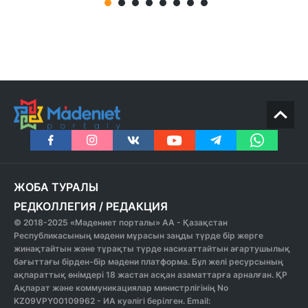
ЖОБА ТУРАЛЫ
РЕДКОЛЛЕГИЯ
/
РЕДАКЦИЯ
© 2018-2025 «Мәдениет порталы» АА - Қазақстан
Республикасының мәдени мұрасын заңды түрде бір жерге
жинақтайтын және тұрақты түрде насихаттайтын ағартушылық
бағыттағы бірден-бір мәдени платформа. Бұл желі ресурсының
ақпараттық өнімдері 18 жастан асқан азаматтарға арналған. ҚР
Ақпарат және коммуникациялар министрлігінің No
KZ09VPY00109962 - ИА куәлігі берілген. Email: