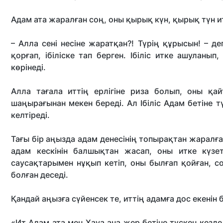
Адам ата жаралған соң, оны қырық күн, қырық түн ит 
– Алла сені несіне жаратқан?! Түрің құрысын! – де
қорғап, ібіліске тап берген. Ібіліс итке ашуланып,
көрінеді.
Алла тағала иттің ерлігіне риза болып, оны қай
шаңырағынан мекен береді. Ал Ібіліс Адам бетіне т
келтіреді.
Тағы бір аңызда адам денесінің топырақтан жаралғ
адам кескінін балшықтан жасап, оны итке күзетт
саусақтарымен нұқып кетіп, оны былғап қойған, со
болған деседі.
Қандай аңызға сүйенсек те, иттің адамға дос екенін б
«Ит Адам ата мен Хауа ана жер бетіне түскен кезде 