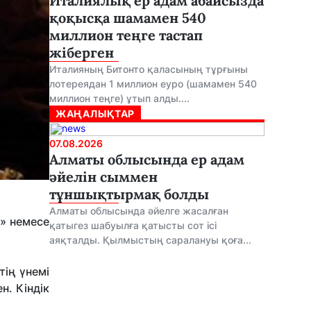
Италиялық ер адам абайсызда
қоқысқа шамамен 540
миллион теңге тастап
жіберген
Италияның Битонто қаласының тұрғыны
лотереядан 1 миллион еуро (шамамен 540
миллион теңге) ұтып алды....
ЖАҢАЛЫҚТАР
07.08.2026
Алматы облысында ер адам
әйелін сыммен
тұншықтырмақ болды
Алматы облысында әйелге жасалған
к» немесе
қатыгез шабуылға қатысты сот ісі
аяқталды. Қылмыстың саралануы қоға...
тің үнемі
н. Кіндік