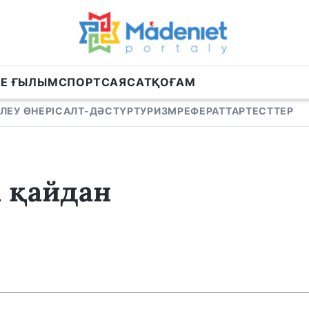
НЕ ҒЫЛЫМ
СПОРТ
САЯСАТ
ҚОҒАМ
ЛЕУ ӨНЕРІ
САЛТ-ДӘСТҮР
ТУРИЗМ
РЕФЕРАТТАР
ТЕСТТЕР
і қайдан