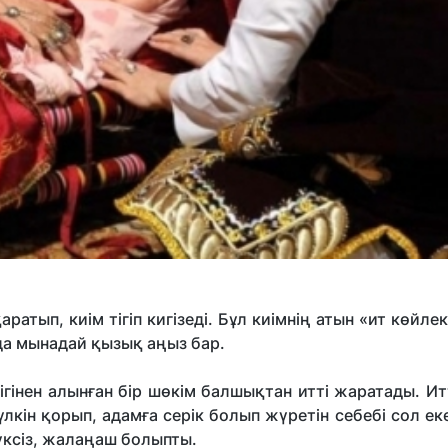
аратып, киім тігіп кигізеді. Бұл киімнің атын «ит көйле
да мынадай қызық аңыз бар.
ігінен алынған бір шөкім балшықтан итті жаратады. Ит
кін қорып, адамға серік болып жүретін себебі сол еке
үксіз, жалаңаш болыпты.