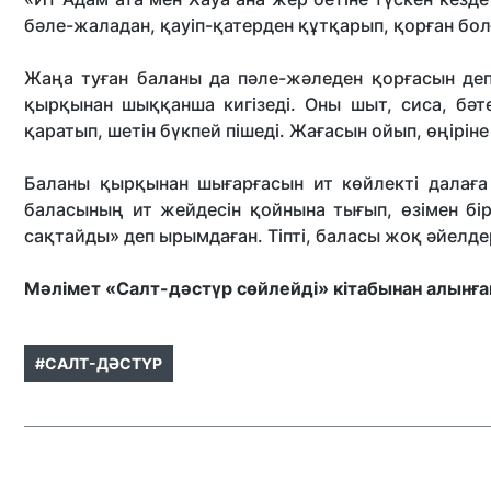
бәле-жаладан, қауіп-қатерден құтқарып, қорған бол
Жаңа туған баланы да пәле-жәледен қорғасын деп
қырқынан шыққанша кигізеді. Оны шыт, сиса, бә
қаратып, шетін бүкпей пішеді. Жағасын ойып, өңіріне
Баланы қырқынан шығарғасын ит көйлекті далаға
баласының ит жейдесін қойнына тығып, өзімен бір
сақтайды» деп ырымдаған. Тіпті, баласы жоқ әйелдер
Мәлімет «Салт-дәстүр сөйлейді» кітабынан алынға
#САЛТ-ДӘСТҮР