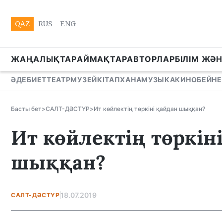
QAZ
RUS
ENG
ЖАҢАЛЫҚТАР
АЙМАҚТАР
АВТОРЛАР
БІЛІМ ЖӘ
ӘДЕБИЕТ
ТЕАТР
МУЗЕЙ
КІТАПХАНА
МУЗЫКА
КИНО
БЕЙНЕ
Басты бет
>
САЛТ-ДӘСТҮР
>
Ит көйлектің төркіні қайдан шыққан?
Ит көйлектің төркін
шыққан?
18.07.2019
САЛТ-ДӘСТҮР