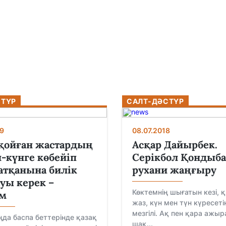
СТҮР
САЛТ-ДӘСТҮР
9
08.07.2018
қойған жастардың
Асқар Дайырбек.
-күнге көбейіп
Серікбол Қондыба
атқанына билік
рухани жаңғыру
уы керек –
Көктемнің шығатын кезі, 
ім
жаз, күн мен түн күресет
мезгілі. Ақ пен қара ажы
аңда баспа беттерінде қазақ
шақ...