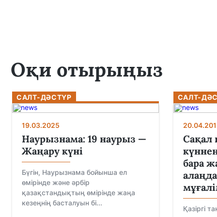
Оқи отырыңыз
САЛТ-ДӘСТҮР
САЛТ-ДӘ
19.03.2025
20.04.201
Наурызнама: 19 наурыз —
Сақал 
Жаңару күні
күннен
бара ж
Бүгін, Наурызнама бойынша ел
алаңда
өмірінде және әрбір
мұғал
қазақстандықтың өмірінде жаңа
кезеңнің басталуын бі...
Қазіргі т