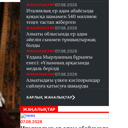
07.08.2026
ЖАҢАЛЫҚТАР
Италиялық ер адам абайсызда
қоқысқа шамамен 540 миллион
теңге тастап жіберген
07.08.2026
ЖАҢАЛЫҚТАР
Алматы облысында ер адам
әйелін сыммен тұншықтырмақ
болды
07.08.2026
ЖАҢАЛЫҚТАР
Ұлдана Мырзуанның бұрынғы
енесі: «Ұлымның арқасында
медаль берілді
07.08.2026
ЖАҢАЛЫҚТАР
Алматыдағы үлкен кәсіпорындар
сайлауға қатысуға шақырды
БАРЛЫҚ ЖАНАЛЫҚТАР
ЖАҢАЛЫҚТАР
07.08.2026