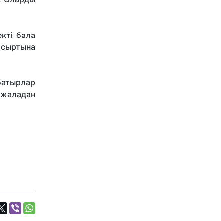
кті бала
 сыртына
батырлар
-жаладан