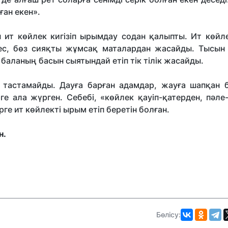
ған екен».
 ит көйлек кигізіп ырымдау содан қалыпты. Ит көйле
тес, бөз сияқты жұмсақ маталардан жасайды. Тысын
 баланың басын сыятындай етіп тік тілік жасайды.
 тастамайды. Дауға барған адамдар, жауға шапқан 
ге ала жүрген. Себебі, «көйлек қауіп-қатерден, пәле
ге ит көйлекті ырым етіп беретін болған.
н.
Бөлісу: