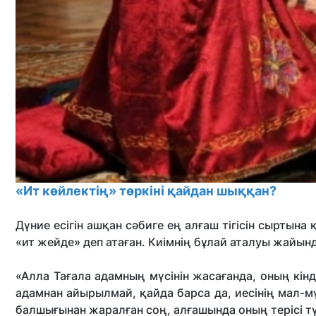
«Ит көйлектің» төркіні қайдан шыққан?
Дүние есігін ашқан сәбиге ең алғаш тігісін сыртына қ
«ит жейде» деп атаған. Киімнің бұлай аталуы жайын
«Алла Тағала адамның мүсінін жасағанда, оның кінд
адамнан айырылмай, қайда барса да, иесінің мал-мүл
балшығынан жаралған соң, алғашында оның терісі т