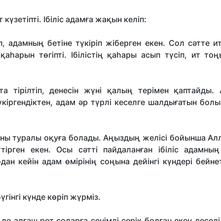
күзетіпті. Ібіліс адамға жақын келіп:
п, адамның бетіне түкіріп жіберген екен. Сол сәтте 
 қаһарын төгіпті. Ібілістің қаһары асып түсіп, ит то
та тірілтіп, денесін жүні қалың терімен қаптайды.
үкіргендіктен, адам әр түрлі кеселге шалдығатын бол
аны туралы оқуға болады. Аңыздың желісі бойынша Ал
ірген екен. Осы сәтті пайдаланған ібіліс адамның 
дан кейін адам өмірінің соңына дейінгі күндері бейн
үгінгі күнде көріп жүрміз.
де алғаш рет соларға сенімді серік болған екен десед