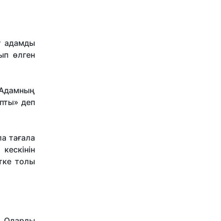
ит адамды
ңып өлген
 Адамның
ыпты» деп
ла тағала
кескінін
етке толы
і. Оларды