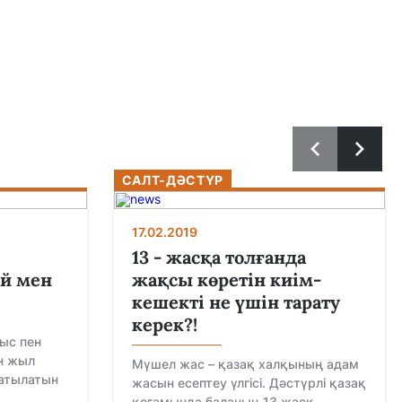
САЛТ-ДӘСТҮР
17.02.2019
13 - жасқа толғанда
й мен
жақсы көретін киім-
кешекті не үшін тарату
керек?!
қыс пен
ін жыл
Мүшел жас – қазақ халқының адам
ратылатын
жасын есептеу үлгісі. Дәстүрлі қазақ
қоғамында баланың 13 жасқ...