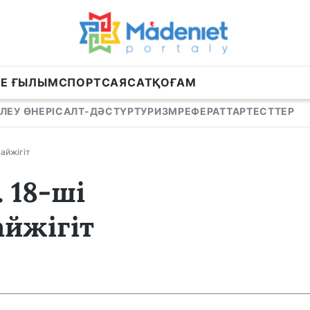
НЕ ҒЫЛЫМ
СПОРТ
САЯСАТ
ҚОҒАМ
ЛЕУ ӨНЕРІ
САЛТ-ДӘСТҮР
ТУРИЗМ
РЕФЕРАТТАР
ТЕСТТЕР
айжігіт
 18-ші
айжігіт