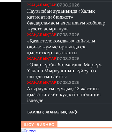
07.08.2026
ЖАҢАЛЫҚТАР
Наурызбай ауданында «Халық
қатысатын бюджет»
бағдарламасы аясындағы жобалар
жүзеге асырылуда
07.08.2026
ЖАҢАЛЫҚТАР
«Қазақтелекомдағы» қайғылы
оқиға: жұмыс орнында екі
қызметкер қаза тапты
07.08.2026
ЖАҢАЛЫҚТАР
«Олар құрбы болмаған»: Марқұм
Ұлдана Мырзуанның күйеуі өз
шындығын айтты
07.08.2026
ЖАҢАЛЫҚТАР
Атыраудағы сұмдық: 12 жастағы
қызға тиіскен күдіктіні полиция
іздеуде
БАРЛЫҚ ЖАНАЛЫҚТАР
ШОУ-БИЗНЕС