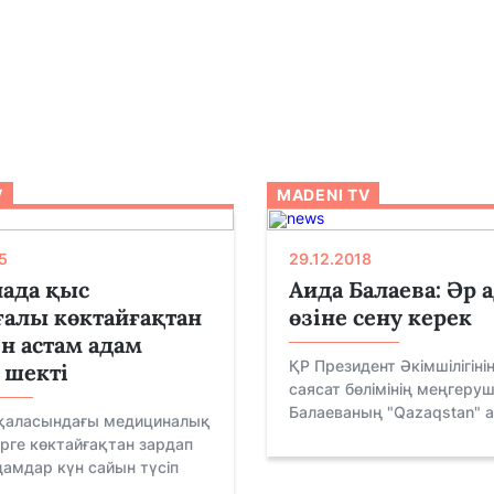
V
MADENI TV
5
29.12.2018
лада қыс
Аида Балаева: Әр 
ғалы көктайғақтан
өзіне сену керек
н астам адам
ҚР Президент Әкімшілігінің
 шекті
саясат бөлімінің меңгеруш
Балаеваның "Qazaqstan" а.
қаласындағы медициналық
рге көктайғақтан зардап
амдар күн сайын түсіп