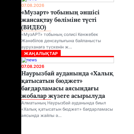
07.08.2026
«Музарт» тобының әншісі
жансақтау бөліміне түсті
(ВИДЕО)
«МузАРТ» тобының солисі Кенжебек
Жанәбілов денсаулығына байланысты
ауруханаға түскенін ж...
ЖАҢАЛЫҚТАР
07.08.2026
Наурызбай ауданында «Халық
қатысатын бюджет»
бағдарламасы аясындағы
жобалар жүзеге асырылуда
Алматының Наурызбай ауданында биыл
«Халық қатысатын бюджет» бағдарламасы
аясында жайлы ә...