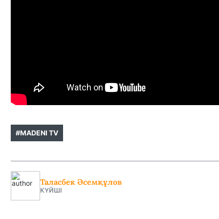
#MADENI TV
Таласбек Әсемқұлов
КҮЙШІ