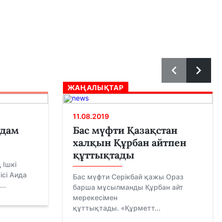
ЖАҢАЛЫҚТАР
11.08.2019
адам
Бас мүфти Қазақстан
халқын Құрбан айтпен
құттықтады
 Ішкі
ісі Аида
Бас мүфти Серікбай қажы Ораз
..
барша мұсылманды Құрбан айт
мерекесімен
құттықтады. «Құрметт...