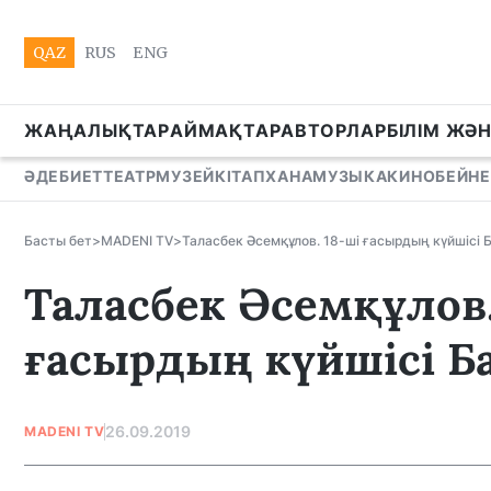
QAZ
RUS
ENG
ЖАҢАЛЫҚТАР
АЙМАҚТАР
АВТОРЛАР
БІЛІМ ЖӘ
ӘДЕБИЕТ
ТЕАТР
МУЗЕЙ
КІТАПХАНА
МУЗЫКА
КИНО
БЕЙНЕ
Басты бет
>
MADENI TV
>
Таласбек Әсемқұлов. 18-ші ғасырдың күйшісі Б
Таласбек Әсемқұлов.
ғасырдың күйшісі Б
26.09.2019
MADENI TV