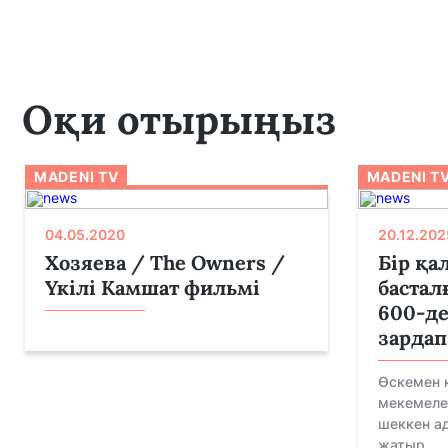
Оқи отырыңыз
MADENI TV
MADENI T
04.05.2020
20.12.202
Хозяева / The Owners /
Бір қа
Үкілі Камшат фильмі
бастал
600-де
зардап
Өскемен 
мекемеле
шеккен ад
жатыр...