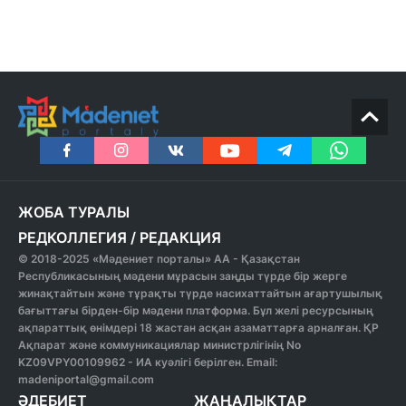
ЖОБА ТУРАЛЫ
РЕДКОЛЛЕГИЯ
/
РЕДАКЦИЯ
© 2018-2025 «Мәдениет порталы» АА - Қазақстан
Республикасының мәдени мұрасын заңды түрде бір жерге
жинақтайтын және тұрақты түрде насихаттайтын ағартушылық
бағыттағы бірден-бір мәдени платформа. Бұл желі ресурсының
ақпараттық өнімдері 18 жастан асқан азаматтарға арналған. ҚР
Ақпарат және коммуникациялар министрлігінің No
KZ09VPY00109962 - ИА куәлігі берілген. Email:
madeniportal@gmail.com
ӘДЕБИЕТ
ЖАҢАЛЫҚТАР