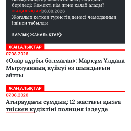
беріледі: Көмекті кім және қалай алады?
06.08.2026
ЖАҢАЛЫҚТАР
Жоғалып кеткен туристің денесі чемоданның
ішінен табылды
БАРЛЫҚ ЖАНАЛЫҚТАР
ЖАҢАЛЫҚТАР
07.08.2026
«Олар құрбы болмаған»: Марқұм Ұлдана
Мырзуанның күйеуі өз шындығын
айтты
ЖАҢАЛЫҚТАР
07.08.2026
Атыраудағы сұмдық: 12 жастағы қызға
тиіскен күдіктіні полиция іздеуде