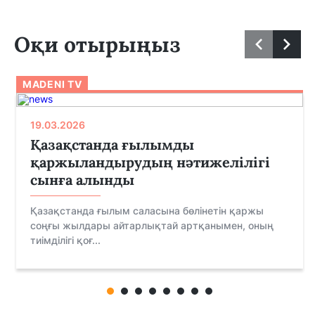
Оқи отырыңыз
MADENI TV
19.03.2026
Қазақстанда ғылымды
қаржыландырудың нәтижелілігі
сынға алынды
Қазақстанда ғылым саласына бөлінетін қаржы
соңғы жылдары айтарлықтай артқанымен, оның
тиімділігі қоғ...