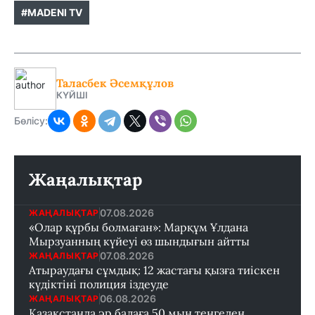
#MADENI TV
Таласбек Әсемқұлов
КҮЙШІ
Бөлісу:
Жаңалықтар
07.08.2026
ЖАҢАЛЫҚТАР
«Олар құрбы болмаған»: Марқұм Ұлдана
Мырзуанның күйеуі өз шындығын айтты
07.08.2026
ЖАҢАЛЫҚТАР
Атыраудағы сұмдық: 12 жастағы қызға тиіскен
күдіктіні полиция іздеуде
06.08.2026
ЖАҢАЛЫҚТАР
Қазақстанда әр балаға 50 мың теңгеден