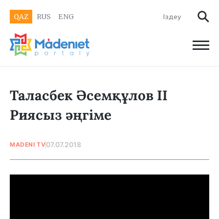
QAZ
RUS
ENG
Таласбек Әсемқұлов II
Риясыз әңгіме
07.07.2018
MADENI TV