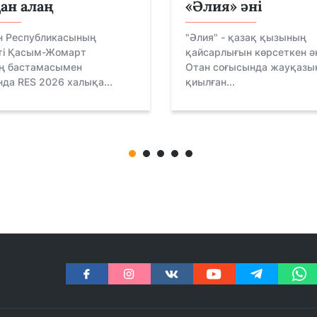
ан алаң
«Әлия» әні
н Республикасының
"Әлия" - қазақ қызының
ті Қасым-Жомарт
қайсарлығын көрсеткен ә
ң бастамасымен
Отан соғысында жауқазы
да RES 2026 халықа...
қиылған...