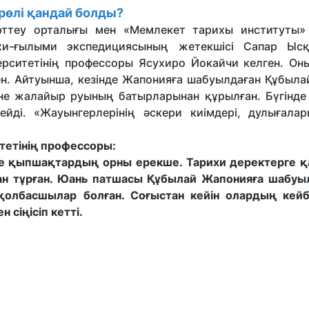
өлі қандай болды?
ттеу орталығы мен «Мемлекет тарихы институты» 
рихи-ғылыми экспедициясының жетекшісі Сапар Ыс
ситетінің профессоры Ясухиро Йокайчи келген. Оның
н. Айтуынша, кезінде Жапонияға шабуылдаған Құбыла
әне жалайыр руының батырларынан құрылған. Бүгінде
ді. «Жауынгерлерінің әскери киімдері, дулығалар
тетінің профессоры:
де қыпшақтардың орны ерекше. Тарихи деректерге қ
н тұрған. Юань патшасы Құбылай Жапонияға шабуы
олбасшылар болған. Соғыстан кейін олардың кейбі
 сіңісіп кетті.