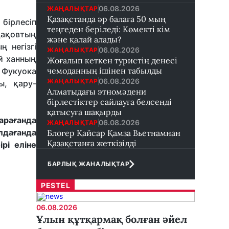
06.08.2026
ЖАҢАЛЫҚТАР
Қазақстанда әр балаға 50 мың
бірлесіп
теңгеден беріледі: Көмекті кім
қақовтың
және қалай алады?
 негізгі
06.08.2026
ЖАҢАЛЫҚТАР
й ханның
Жоғалып кеткен туристің денесі
чемоданның ішінен табылды
 Фукуока
06.08.2026
ЖАҢАЛЫҚТАР
ы, қару-
Алматыдағы этномәдени
бірлестіктер сайлауға белсенді
қатысуға шақырды
арағанда
06.08.2026
ЖАҢАЛЫҚТАР
лдағанда
Блогер Қайсар Қамза Вьетнамнан
Қазақстанға жеткізілді
рі еліне
БАРЛЫҚ ЖАНАЛЫҚТАР
PESTEL
06.08.2026
Ұлын құтқармақ болған әйел