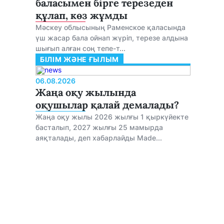
баласымен бірге терезеден
құлап, көз жұмды
Мәскеу облысының Раменское қаласында
үш жасар бала ойнап жүріп, терезе алдына
шығып алған соң тепе-т...
БІЛІМ ЖӘНЕ ҒЫЛЫМ
06.08.2026
Жаңа оқу жылында
оқушылар қалай демалады?
Жаңа оқу жылы 2026 жылғы 1 қыркүйекте
басталып, 2027 жылғы 25 мамырда
аяқталады, деп хабарлайды Made...