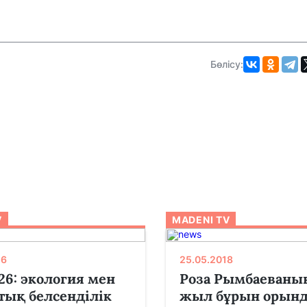
Бөлісу:
V
MADENI TV
26
25.05.2018
26: экология мен
Роза Рымбаеваның
тық белсенділік
жыл бұрын орынд