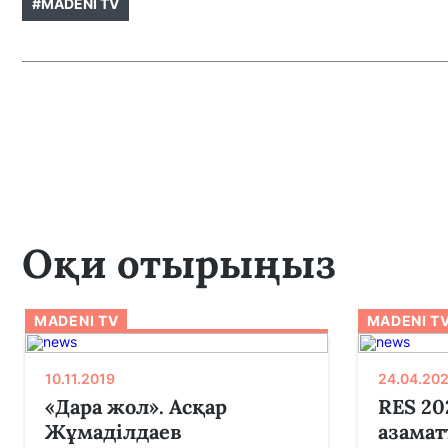
#MADENI TV
Оқи отырыңыз
MADENI TV
MADENI T
10.11.2019
24.04.20
«Дара жол». Асқар
RES 20
Жұмаділдаев
азамат