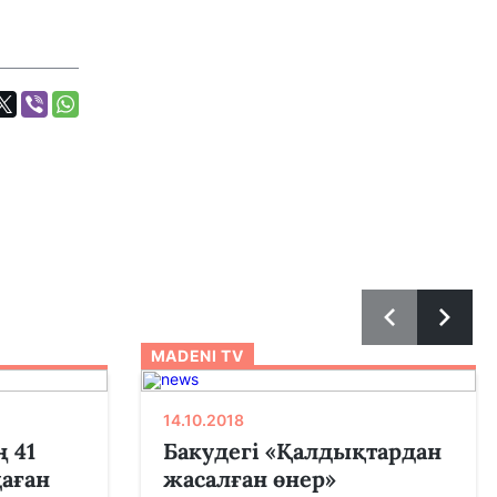
MADENI TV
14.10.2018
 41
Бакудегі «Қалдықтардан
аған
жасалған өнер»