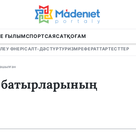
НЕ ҒЫЛЫМ
СПОРТ
САЯСАТ
ҚОҒАМ
ЛЕУ ӨНЕРІ
САЛТ-ДӘСТҮР
ТУРИЗМ
РЕФЕРАТТАР
ТЕСТТЕР
 ашылған
 батырларының