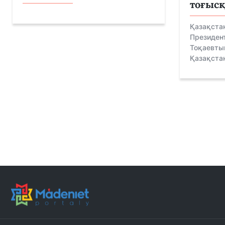
тоғысқ
Қазақста
Президен
Тоқаевты
Қазақстан