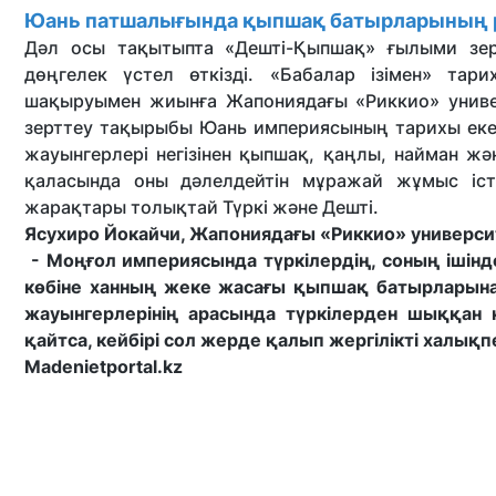
Юань патшалығында қыпшақ батырларының р
Дәл осы тақытыпта «Дешті-Қыпшақ» ғылыми зер
дөңгелек үстел өткізді. «Бабалар ізімен» та
шақыруымен жиынға Жапониядағы «Риккио» универ
зерттеу тақырыбы Юань империясының тарихы еке
жауынгерлері негізінен қыпшақ, қаңлы, найман ж
қаласында оны дәлелдейтін мұражай жұмыс істей
жарақтары толықтай Түркі және Дешті.
Ясухиро Йокайчи, Жапониядағы «Риккио» универси
- Моңғол империясында түркілердің, соның ішін
көбіне ханның жеке жасағы қыпшақ батырларына
жауынгерлерінің арасында түркілерден шыққан қ
қайтса, кейбірі сол жерде қалып жергілікті халықпен
Madenietportal.kz