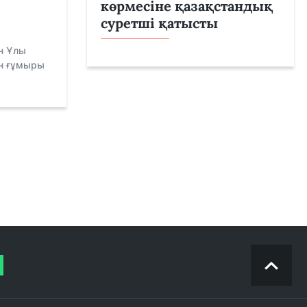
көрмесіне қазақстандық
суретші қатысты
н Ұлы
н ғұмыры