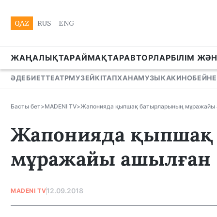
QAZ
RUS
ENG
ЖАҢАЛЫҚТАР
АЙМАҚТАР
АВТОРЛАР
БІЛІМ ЖӘ
ӘДЕБИЕТ
ТЕАТР
МУЗЕЙ
КІТАПХАНА
МУЗЫКА
КИНО
БЕЙНЕ
Басты бет
>
MADENI TV
>
Жапонияда қыпшақ батырларының мұражайы
Жапонияда қыпшақ
мұражайы ашылған
12.09.2018
MADENI TV