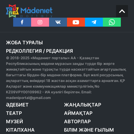
ЖОБА ТУРАЛЫ
РЕДКОЛЛЕГИЯ
/
РЕДАКЦИЯ
© 2018-2025 «Мәдениет порталы» АА - Қазақстан
Республикасының мәдени мұрасын заңды түрде бір жерге
жинақтайтын және тұрақты түрде насихаттайтын ағартушылық
бағыттағы бірден-бір мәдени платформа. Бұл желі ресурсының
ақпараттық өнімдері 18 жастан асқан азаматтарға арналған. ҚР
Ақпарат және коммуникациялар министрлігінің No
KZ09VPY00109962 - ИА куәлігі берілген. Email:
madeniportal@gmail.com
ӘДЕБИЕТ
ЖАҢАЛЫҚТАР
ТЕАТР
АЙМАҚТАР
МУЗЕЙ
АВТОРЛАР
КІТАПХАНА
БІЛІМ ЖӘНЕ ҒЫЛЫМ