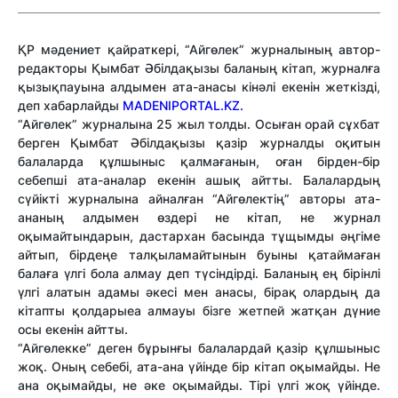
ҚР мәдениет қайраткері, “Айгөлек” журналының автор-
редакторы Қымбат Әбілдақызы баланың кітап, журналға
қызықпауына алдымен ата-анасы кінәлі екенін жеткізді,
деп хабарлайды
MADENIPORTAL.KZ.
“Айгөлек” журналына 25 жыл толды. Осыған орай сұхбат
берген Қымбат Әбілдақызы қазір журналды оқитын
балаларда құлшыныс қалмағанын, оған бірден-бір
себепші ата-аналар екенін ашық айтты. Балалардың
сүйікті журналына айналған “Айгөлектің” авторы ата-
ананың алдымен өздері не кітап, не журнал
оқымайтындарын, дастархан басында тұщымды әңгіме
айтып, бірдеңе талқыламайтынын буыны қатаймаған
балаға үлгі бола алмау деп түсіндірді. Баланың ең бірінлі
үлгі алатын адамы әкесі мен анасы, бірақ олардың да
кітапты қолдарыеа алмауы бізге жетпей жатқан дүние
осы екенін айтты.
“Айгөлекке” деген бұрынғы балалардай қазір құлшыныс
жоқ. Оның себебі, ата-ана үйінде бір кітап оқымайды. Не
ана оқымайды, не әке оқымайды. Тірі үлгі жоқ үйінде.