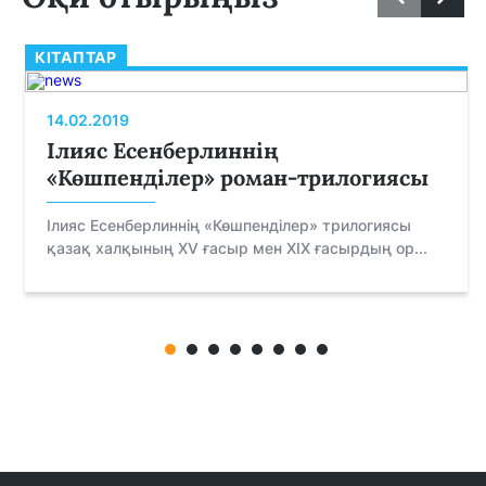
КІТАПТАР
14.02.2019
Ілияс Есенберлиннің
«Көшпенділер» роман-трилогиясы
Ілияс Есенберлиннің «Көшпенділер» трилогиясы
қазақ халқының XV ғасыр мен XIX ғасырдың ор...