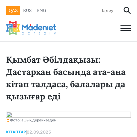
QAZ
RUS
ENG
Қымбат Әбілдақызы:
Дастархан басында ата-ана
кітап талдаса, балалары да
қызығар еді
Фото: ашық дереккөзден
02.09.2025
КІТАПТАР