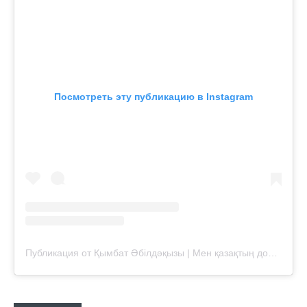
Посмотреть эту публикацию в Instagram
Публикация от Қымбат Әбілдәқызы | Мен қазақтың досымын… (@kymbat_abildakyzy)