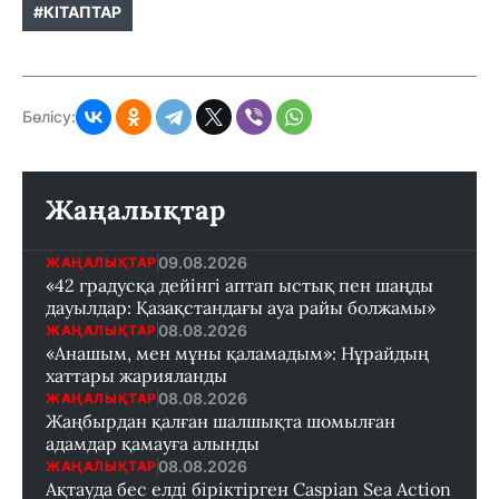
#КІТАПТАР
Бөлісу:
Жаңалықтар
09.08.2026
ЖАҢАЛЫҚТАР
«42 градусқа дейінгі аптап ыстық пен шаңды
дауылдар: Қазақстандағы ауа райы болжамы»
08.08.2026
ЖАҢАЛЫҚТАР
«Анашым, мен мұны қаламадым»: Нұрайдың
хаттары жарияланды
08.08.2026
ЖАҢАЛЫҚТАР
Жаңбырдан қалған шалшықта шомылған
адамдар қамауға алынды
08.08.2026
ЖАҢАЛЫҚТАР
Ақтауда бес елді біріктірген Caspian Sea Action