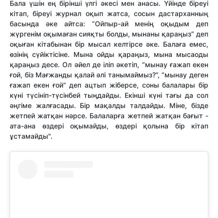
Бала үшін ең бірінші үлгі әкесі мен анасы. Үйінде біреуі
кітап, біреуі журнал оқып жатса, сосын дастарханның
басында әке айтса: “Ойпыр-ай менің оқыдым деп
жүргенім оқымаған сияқты болды, мынаны қараңыз” деп
оқыған кітабынан бір мысал келтірсе әке. Балаға емес,
өзінің сүйіктісіне. Мына ойды қараңыз, мына мысаоды
қараңыз десе. Ол әйел де іліп әкетіп, “мынау ғажап екен
ғой, біз Мағжанды қалай әлі танымаймыз?”, “мынау деген
ғажап екен ғой” деп ацтып жіберсе, соны балалары бір
күні түсініп-түсінбей тыңдайды. Екінші күні тағы да сол
әңгіме жалғасады. Бір мақалды талдайды. Міне, бізде
жетпей жатқан нәрсе. Балаларға жетпей жатқан бағыт -
ата-ана өздері оқымайды, өздері қолына бір кітап
ұстамайды".