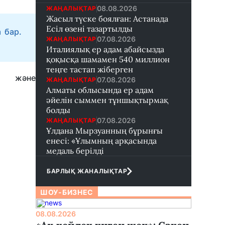
08.08.2026
ЖАҢАЛЫҚТАР
Жасыл түске боялған: Астанада
Есіл өзені тазартылды
 бар.
07.08.2026
ЖАҢАЛЫҚТАР
Италиялық ер адам абайсызда
қоқысқа шамамен 540 миллион
теңге тастап жіберген
ет және
07.08.2026
ЖАҢАЛЫҚТАР
Алматы облысында ер адам
әйелін сыммен тұншықтырмақ
болды
07.08.2026
ЖАҢАЛЫҚТАР
Ұлдана Мырзуанның бұрынғы
енесі: «Ұлымның арқасында
медаль берілді
БАРЛЫҚ ЖАНАЛЫҚТАР
ШОУ-БИЗНЕС
08.08.2026