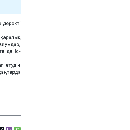
 деректі
ықаралық
зиумдар,
е де іс-
п өтудің
қаңтарда