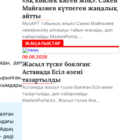
«Ақ көйлек киген жоқ»: Сәкен
Майғазиев күтпеген жаңалық
айтты
МузАРТ тобының әншісі Сәкен Майғазиев
немересінің алғашқы тойын жасады, деп
хабарлайды MadeniPortal....
ЖАҢАЛЫҚТАР
08.08.2026
ады, деп
Жасыл түске боялған:
Астанада Есіл өзені
ырылған.
тазартылды
ұжымдары
Астанада жасыл түске боялған Есіл өзені
тазартылды, деп хабарлайды
MadeniPortal.kz. Жасыл түске боя...
алған
ндағы
айдың
 деді