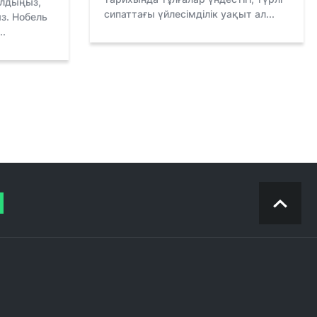
алдыңыз,
сипаттағы үйлесімділік уақыт ал...
ыз. Нобель
..