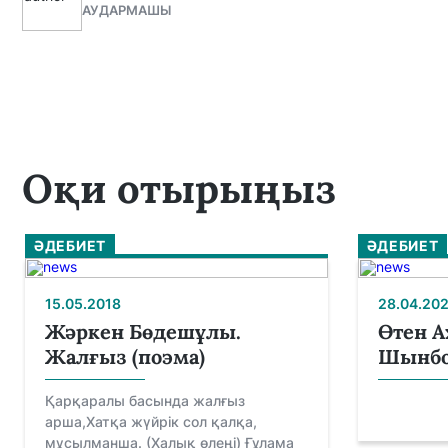
АУДАРМАШЫ
Оқи отырыңыз
ӘДЕБИЕТ
ӘДЕБИЕТ
15.05.2018
28.04.20
Жәркен Бөдешұлы.
Өтен А
Жалғыз (поэма)
Шынбол
Қарқаралы басында жалғыз
&n
арша,Хатқа жүйрік сол қалқа,
мұсылманша. (Халық өлеңі) Ғұлама