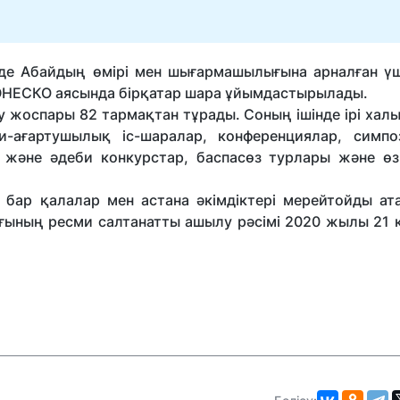
.
інде Абайдың өмірі мен шығармашылығына арналған үш
 ЮНЕСКО аясында бірқатар шара ұйымдастырылады.
 жоспары 82 тармақтан тұрады. Соның ішінде ірі хал
ағартушылық іс-шаралар, конференциялар, симпо
 жəне əдеби конкурстар, баспасөз турлары жəне өзг
бар қалалар мен астана əкімдіктері мерейтойды ата
ығының ресми салтанатты ашылу рəсімі 2020 жылы 21 