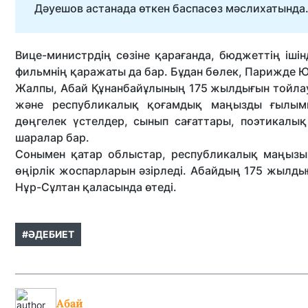
Дәуешов астанада өткен баспасөз мәслихатында
Вице-министрдің сөзіне қарағанда, бюджеттің іш
фильмнің қаражаты да бар. Бұдан бөлек, Парижде
Жалпы, Абай Құнанбайұлының 175 жылдығын тойлау
жəне республикалық қоғамдық маңызды ғылыми-
дөңгелек үстелдер, сынып сағаттары, поэтикалық
шаралар бар.
Сонымен қатар облыстар, республикалық маңызы 
өңірлік жоспарларын əзірледі. Абайдың 175 жылд
Нұр-Сұлтан қаласында өтеді.
#ӘДЕБИЕТ
Абай