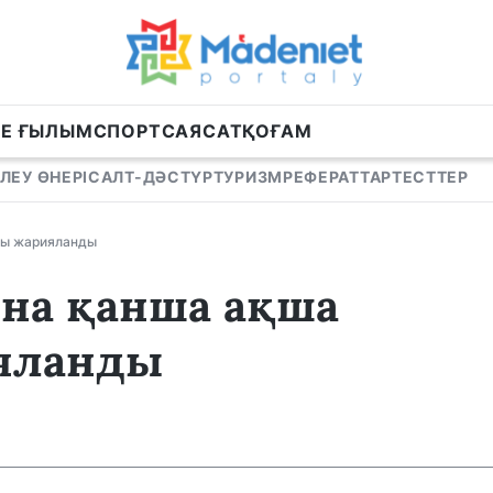
НЕ ҒЫЛЫМ
СПОРТ
САЯСАТ
ҚОҒАМ
ЛЕУ ӨНЕРІ
САЛТ-ДӘСТҮР
ТУРИЗМ
РЕФЕРАТТАР
ТЕСТТЕР
ны жарияланды
на қанша ақша
яланды