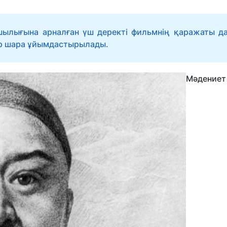
шылығына арналған үш деректі фильмнің қаражаты да
ар шара ұйымдастырылады.
Мәдени