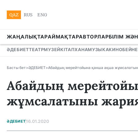
QAZ
RUS
ENG
ЖАҢАЛЫҚТАР
АЙМАҚТАР
АВТОРЛАР
БІЛІМ ЖӘ
ӘДЕБИЕТ
ТЕАТР
МУЗЕЙ
КІТАПХАНА
МУЗЫКА
КИНО
БЕЙНЕ
Басты бет
>
ӘДЕБИЕТ
>
Абайдың мерейтойына қанша ақша жұмсалаты
Абайдың мерейтойы
жұмсалатыны жари
16.01.2020
ӘДЕБИЕТ