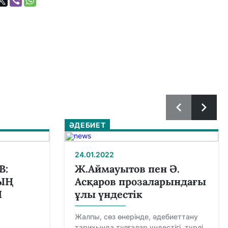
ӘДЕБИЕТ
24.01.2022
В:
Ж.Аймауытов пен Ә.
ЫҢ
Асқаров прозаларындағы
Ы
ұлы үндестік
Жалпы, сөз өнерінде, әдебиеттану
тарихында тұлғалар үндестігі, түрлі