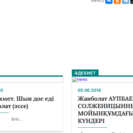
Бөлісу:
ӘДЕБИЕТ
20
05.06.2018
хмет. Шын дос еді
Жанболат АУПБАЕ
ат (эссе)
СОЛЖЕНИЦЫНН
МОЙЫНҚҰМДАҒ
b...
КҮНДЕРІ