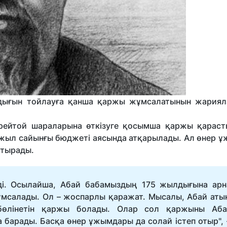
лдығын тойлауға қанша қаржы жұмсалатынын жариял
рейтой шараларына өткізуге қосымша қаржы қараст
ң жыл сайынғы бюджеті аясында атқарылады. Ал өнер 
стырады.
ді. Осылайша, Абай бабамыздың 175 жылдығына арн
ұмсалады. Ол – жоспарлы қаражат. Мысалы, Абай аты
 бөлінетін қаржы болады. Олар сол қаржыны Аб
 барады. Басқа өнер ұжымдары да солай істеп отыр", -