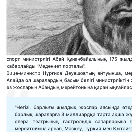
спорт министрлігі Абай Құнанбайұлының 175 жы
хабарлайды "Мәдениет порталы".
Вице-министр Нұрғиса Дәуешовтың айтуынша, ме
Алайда ол шаралардың басым бөлігі министрлікті
өз жоспарын Абайдың мерейтойына қарай ыңғайла
"Негізі, барлығы жылдық жоспар аясында өте
барлық шараларға 3 миллиардқа тарта ақша ж
опера театрының гастрольдік сапарларына
мерейтойына арнап, Мәскеу, Түркия мен Қытайға