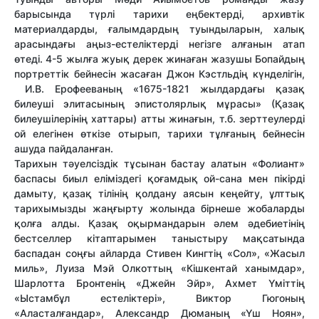
барысында түрлі тарихи еңбектерді, архивтік
материалдарды, ғалымдардың туындыларын, халық
арасындағы аңыз-естеліктерді негізге алғанын атап
өтеді. 4-5 жылға жуық дерек жинаған жазушы Бопайдың
портреттік бейнесін жасаған Джон Кэстльдің күнделігін,
И.В. Ерофееваның «1675-1821 жылдардағы қазақ
билеуші элитасының эпистолярлық мұрасы» (Қазақ
билеушілерінің хаттары) атты жинағын, т.б. зерттеулерді
ой елегінен өткізе отырып, тарихи тұлғаның бейнесін
ашуда пайдаланған.
Тарихын тәуелсіздік тұсынан бастау алатын «Фолиант»
баспасы биыл еліміздегі қоғамдық ой-сана мен пікірді
дамыту, қазақ тілінің қолдану аясын кеңейту, ұлттық
тарихымызды жаңғырту жолында бірнеше жобаларды
қолға алды. Қазақ оқырмандарын әлем әдебиетінің
бестселлер кітаптарымен таныстыру мақсатында
баспадан соңғы айларда Стивен Кингтің «Сол», «Жасыл
миль», Луиза Мэй Олкоттың «Кішкентай ханымдар»,
Шарлотта Бронтенің «Джейн Эйр», Ахмет Үміттің
«Ыстамбұл естеліктері», Виктор Гюгоның
«Аласталғандар», Александр Дюманың «Үш Ноян»,