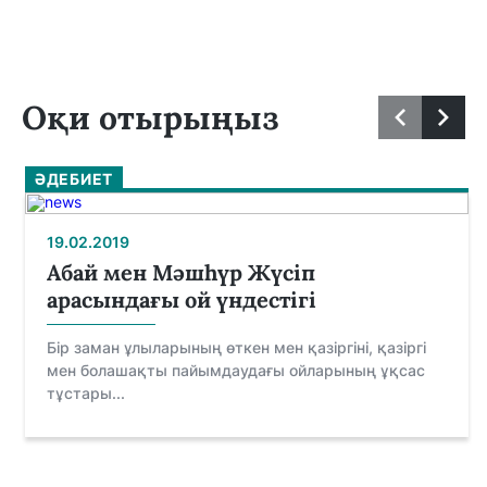
Оқи отырыңыз
ӘДЕБИЕТ
19.02.2019
Абай мен Мəшһүр Жүсіп
арасындағы ой үндестігі
Бір заман ұлыларының өткен мен қазіргіні, қазіргі
мен болашақты пайымдаудағы ойларының ұқсас
тұстары...