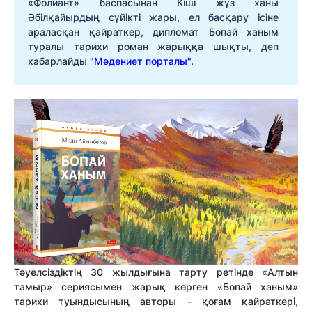
«Фолиант» баспасынан Кіші жүз ханы
Әбілқайырдың сүйікті жары, ел басқару ісіне
араласқан қайраткер, дипломат Бопай ханым
туралы тарихи роман жарыққа шықты, деп
хабарлайды
"Мәдениет порталы".
Тәуелсіздіктің 30 жылдығына тарту ретінде «Алтын
тамыр» сериясымен жарық көрген «Бопай ханым»
тарихи туындысының авторы - қоғам қайраткері,