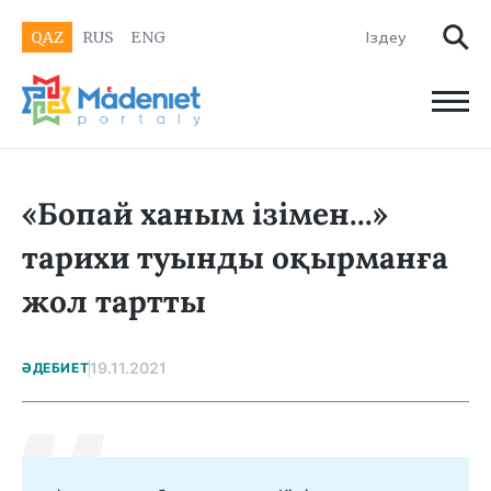
QAZ
RUS
ENG
«Бопай ханым ізімен...»
тарихи туынды оқырманға
жол тартты
19.11.2021
ӘДЕБИЕТ