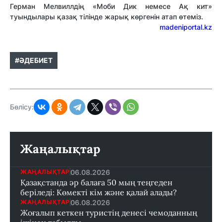
Герман Мелвиллдің «Моби Дик немесе Ақ кит»
туындылары қазақ тілінде жарық көргенін атап өтеміз.
madeniportal.kz
#ӘДЕБИЕТ
Бөлісу:
Жаңалықтар
06.08.2026
ЖАҢАЛЫҚТАР
Қазақстанда әр балаға 50 мың теңгеден
беріледі: Көмекті кім және қалай алады?
06.08.2026
ЖАҢАЛЫҚТАР
Жоғалып кеткен туристің денесі чемоданның