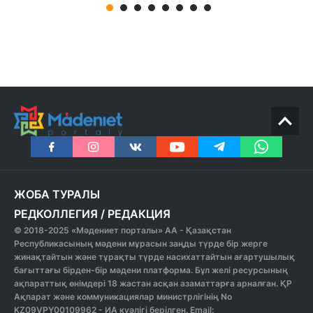
ЖОБА ТУРАЛЫ
РЕДКОЛЛЕГИЯ
/
РЕДАКЦИЯ
© 2018-2025 «Мәдениет порталы» АА - Қазақстан
Республикасының мәдени мұрасын заңды түрде бір жерге
жинақтайтын және тұрақты түрде насихаттайтын ағартушылық
бағыттағы бірден-бір мәдени платформа. Бұл желі ресурсының
ақпараттық өнімдері 18 жастан асқан азаматтарға арналған. ҚР
Ақпарат және коммуникациялар министрлігінің No
KZ09VPY00109962 - ИА куәлігі берілген. Email: