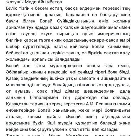
жазушы Мәди Айымбетов.
Билік тізгінін бекем ұстап, басқа елдермен терезесі тең
қарым-қатынас орнатып, балаларын ел басқару ісіне
баули білген Бопай Сүйіндікқызының өмір жолына
арналған туындыда қазақ халқын жаугершілік амалымен
өзіне тәуелді етуге тырысқан орыс империясының
билігіне қарсы тұрған хан ордасының әскери-саяси өмірі
шебер суреттеледі. Басты кейіпкер Бопай ханымның
бейнесі әр қырынан көрініс тауып, ел бірлігін сақтап қалу
жолындағы арпалысы баяндалады.
Бопай хан тағы мұрагерлерінің анасы ғана емес,
Әбілқайыр ханның кеңесшісі әрі сенімді тірегі бола білді.
Қазақ хандығының ішкі-сыртқы саясатын айқындайтын
мәселелерді шешуде Бопайдың өзі жиналыстарда дуалы,
от ауызды, орақ тілді ділмар шешендермен, дала
заңының білгірлерімен тең дәрежеде сөз сөйледі.
Қазақстан тарихын терең зерттеген А.И. Левшин ғылыми
еңбектерінде Бопай ханымның жеке мөрі болғандығы
аталып, ханым жайлы «Бопай өзінің ақылдылығы
арқасында бүкіл Кіші жүздің құрметіне бөленді және
кейде оны басқаруға үлкен ықпал етті» деп жазады.
Туынды авторы Мәди Айымбетов романды жазу