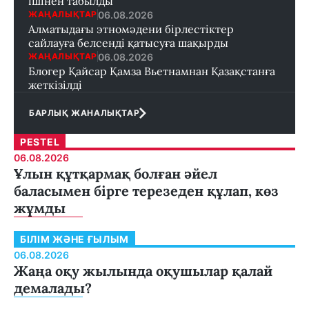
ішінен табылды
06.08.2026
ЖАҢАЛЫҚТАР
Алматыдағы этномәдени бірлестіктер
сайлауға белсенді қатысуға шақырды
06.08.2026
ЖАҢАЛЫҚТАР
Блогер Қайсар Қамза Вьетнамнан Қазақстанға
жеткізілді
БАРЛЫҚ ЖАНАЛЫҚТАР
PESTEL
06.08.2026
Ұлын құтқармақ болған әйел
баласымен бірге терезеден құлап, көз
жұмды
БІЛІМ ЖӘНЕ ҒЫЛЫМ
06.08.2026
Жаңа оқу жылында оқушылар қалай
демалады?