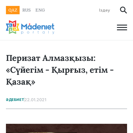
QAZ
RUS
ENG
Перизат Алмазқызы:
«Сүйегім - Қырғыз, етім -
Қазақ»
22.01.2021
ӘДЕБИЕТ