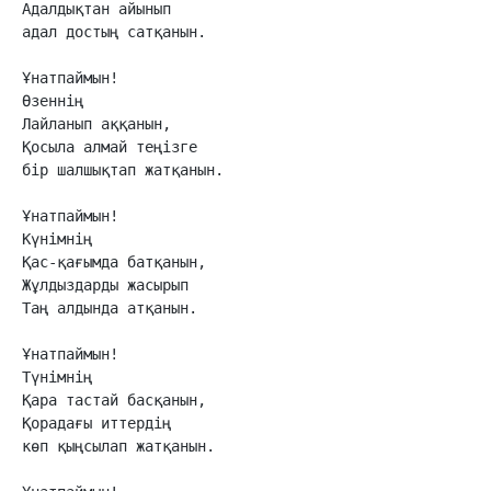
Адалдықтан айынып 

адал достың сатқанын. 

Ұнатпаймын!

Өзеннің

Лайланып аққанын,

Қосыла алмай теңізге

бір шалшықтап жатқанын.

Ұнатпаймын!

Күнімнің

Қас-қағымда батқанын,

Жұлдыздарды жасырып 

Таң алдында атқанын.

Ұнатпаймын!

Түнімнің

Қара тастай басқанын,

Қорадағы иттердің

көп қыңсылап жатқанын.
