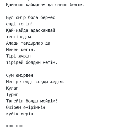
Қайысып қабырғам да сынып белім.

Бұл өмір бола бермес

енді тегін!

Қай-қайда адаскандай

тентіредім.

Алады тағдырлар да

Менен кегін.

Тірі жүріп 

тірідей болдым жетім.

Сұм өмірден

Мен де енді соққы жедім.

Құлап

Тұрып 

Төгейін болды мейрім!

Өшірем өмірімнің 

күйік жерін.

*** ***
