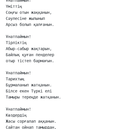
Ұнатпаймын!

Үміттің

Соңғы отын жаққанын,

Сәулесіне жылынып

Арсыз болып қалғанын.

Ұнатпаймын!

Тірліктің 

Абыр-сабыр жақтарын,

Байлық қуған пенделер

отыр тістеп бармағын.

Ұнатпаймын!

Тарихтың

Бұрмаланып жатқанын.

Білсе екен Түркі елі

Тамыры тереңде жатқанын.

Ұнатпаймын!

Көздердің 

Жасы сорғалап аққанын.

Сайтан ойнап тамырдан,
