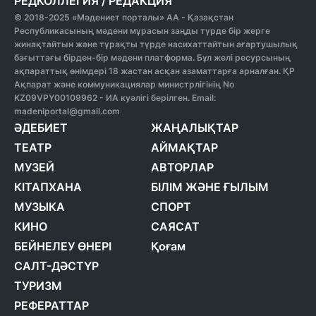
РЕДКОЛЛЕГИЯ
/
РЕДАКЦИЯ
© 2018-2025 «Мәдениет порталы» АА - Қазақстан
Республикасының мәдени мұрасын заңды түрде бір жерге
жинақтайтын және тұрақты түрде насихаттайтын ағартушылық
бағыттағы бірден-бір мәдени платформа. Бұл желі ресурсының
ақпараттық өнімдері 18 жастан асқан азаматтарға арналған. ҚР
Ақпарат және коммуникациялар министрлігінің No
KZ09VPY00109962 - ИА куәлігі берілген. Email:
madeniportal@gmail.com
ӘДЕБИЕТ
ЖАҢАЛЫҚТАР
ТЕАТР
АЙМАҚТАР
МУЗЕЙ
АВТОРЛАР
КІТАПХАНА
БІЛІМ ЖӘНЕ ҒЫЛЫМ
МУЗЫКА
СПОРТ
КИНО
САЯСАТ
БЕЙНЕЛЕУ ӨНЕРІ
Қоғам
САЛТ-ДӘСТҮР
ТУРИЗМ
РЕФЕРАТТАР