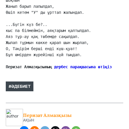
Шоқпын 

Жанып барып лапылдап,

Өшіп кетем "У" ды ұрттап жалындап.

...Бүгін күз бе?..

кыс па білмеймін, аяқтарым қалтылдап.

Аяз тұр-ау қақ төбемде сақылдап.

Жылап тұрмын көкке қарап шын жырлап,

О, Тәңірім берші енді күш-қуат!

Бұл өмірден жүрейінші күй тыңдап.

Перизат Алмазқызының 
дербес парақшасына өтіңіз
#ӘДЕБИЕТ
Перизат Алмазқызы
АҚЫН