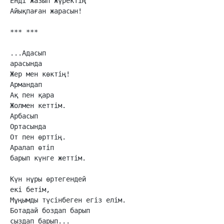
Енді жазып жүректің

Айықпаған жарасын!

*** ***

...Адасып

арасында

Жер мен көктің!

Армандап

Ақ пен қара 

Жолмен кеттім.

Арбасып

Ортасында

От пен өрттің.

Аралап өтіп 

барып күнге жеттім.

Күн нұры өртегендей

екі бетім,

Мұңымды түсінбеген егіз елім.

Ботадай боздап барып

сыздап барып...
