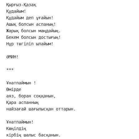
Қырғыз-Қазақ

Құдайым!

Құдайым деп ұғайын!

Ашық болсын аспаның!

Жарық болсын маңдайың.

Бекем болсын достығың!

Нұр төгіліп ылайым!

ӘМИН!

***

Ұнатпаймын !

Өмірде 

аяз, боран соққанын,

Қара аспанның 

найзағай шағылысқан оттарын.

Ұнатпаймын!

Көңілдің

кірбің шалыс басқанын.
