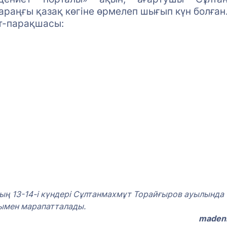
аңғы қазақ көгіне өрмелеп шығып күн болған..
т-парақшасы:
 13-14-і күндері Сұлтанмахмұт Торайғыров ауылында т
мен марапатталады.
madeni