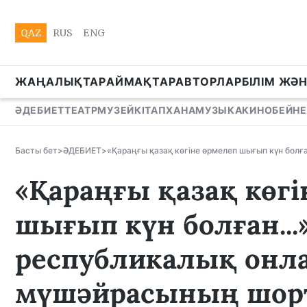
QAZ
RUS
ENG
ЖАҢАЛЫҚТАР
АЙМАҚТАР
АВТОРЛАР
БІЛІМ ЖӘ
ӘДЕБИЕТ
ТЕАТР
МУЗЕЙ
КІТАПХАНА
МУЗЫКА
КИНО
БЕЙНЕ
Басты бет
>
ӘДЕБИЕТ
>
«Қараңғы қазақ көгіне өрмелеп шығып күн бол
«Қараңғы қазақ көг
шығып күн болған...
республикалық онл
мүшәйрасының шор