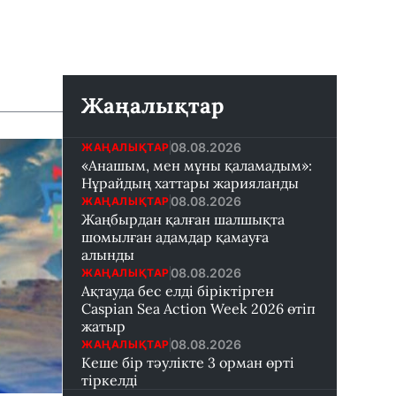
Жаңалықтар
08.08.2026
ЖАҢАЛЫҚТАР
«Анашым, мен мұны қаламадым»:
Нұрайдың хаттары жарияланды
08.08.2026
ЖАҢАЛЫҚТАР
Жаңбырдан қалған шалшықта
шомылған адамдар қамауға
алынды
08.08.2026
ЖАҢАЛЫҚТАР
Ақтауда бес елді біріктірген
Caspian Sea Action Week 2026 өтіп
жатыр
08.08.2026
ЖАҢАЛЫҚТАР
Кеше бір тәулікте 3 орман өрті
тіркелді