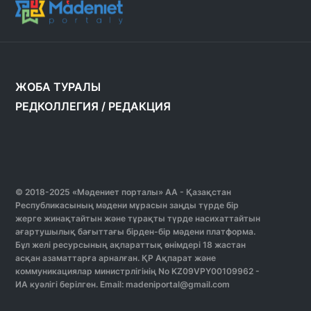
ЖОБА ТУРАЛЫ
РЕДКОЛЛЕГИЯ
/
РЕДАКЦИЯ
© 2018-2025 «Мәдениет порталы» АА - Қазақстан
Республикасының мәдени мұрасын заңды түрде бір
жерге жинақтайтын және тұрақты түрде насихаттайтын
ағартушылық бағыттағы бірден-бір мәдени платформа.
Бұл желі ресурсының ақпараттық өнімдері 18 жастан
асқан азаматтарға арналған. ҚР Ақпарат және
коммуникациялар министрлігінің No KZ09VPY00109962 -
ИА куәлігі берілген. Email: madeniportal@gmail.com