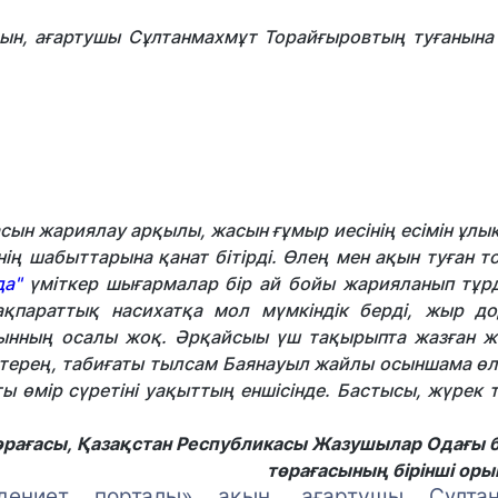
ақын, ағартушы Сұлтанмахмұт Торайғыровтың туғанына
ын жариялау арқылы, жасын ғұмыр иесінің есімін ұлық
нің шабыттарына қанат бітірді. Өлең мен ақын туған 
а"
үміткер шығармалар бір ай бойы жарияланып тұрд
ақпараттық насихатқа мол мүмкіндік берді, жыр д
ақынның осалы жоқ. Əрқайсыы үш тақырыпта жазған 
 терең, табиғаты тылсам Баянауыл жайлы осыншама өл
өмір сүретіні уақыттың еншісінде. Бастысы, жүрек те
өрағасы,
Қазақстан Республикасы Жазушылар Одағы 
төрағасының бірінші оры
дениет порталы» ақын, ағартушы Сұлтан