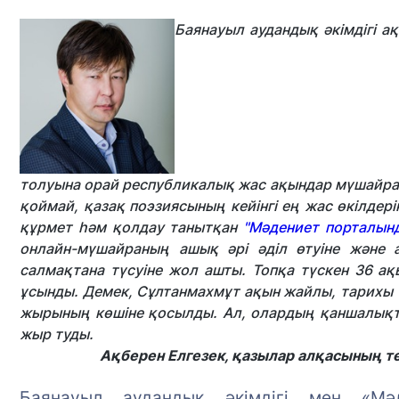
Баянауыл аудандық әкімдігі 
толуына орай республикалық жас ақындар мүшайрас
қоймай, қазақ поэзиясының кейінгі ең жас өкілдері
құрмет һəм қолдау танытқан
"Мəдениет порталынд
онлайн-мүшайраның ашық əрі əділ өтуіне жəне 
салмақтана түсуіне жол ашты. Топқа түскен 36 
ұсынды. Демек, Сұлтанмахмұт ақын жайлы, тарихы
жырының көшіне қосылды. Ал, олардың қаншалықты 
жыр туды.
Ақберен Елгезек, қазылар алқасының т
Баянауыл аудандық әкімдігі мен «Мә