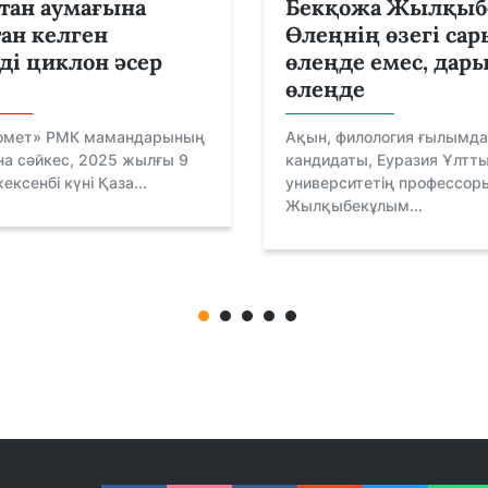
тан аумағына
Бекқожа Жылқыб
ан келген
Өлеңнің өзегі са
ді циклон әсер
өлеңде емес, дар
өлеңде
омет» РМК мамандарының
Ақын, филология ғылымд
а сәйкес, 2025 жылғы 9
кандидаты, Еуразия Ұлтт
ексенбі күні Қаза...
университетің профессор
Жылқыбекұлым...