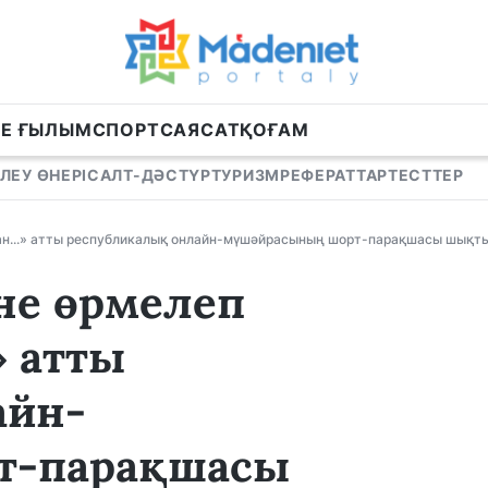
НЕ ҒЫЛЫМ
СПОРТ
САЯСАТ
ҚОҒАМ
ЛЕУ ӨНЕРІ
САЛТ-ДӘСТҮР
ТУРИЗМ
РЕФЕРАТТАР
ТЕСТТЕР
ған...» атты республикалық онлайн-мүшәйрасының шорт-парақшасы шықт
іне өрмелеп
» атты
айн-
т-парақшасы