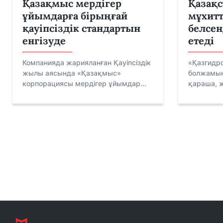
Қазақмыс мердігер
Қазақс
ұйымдарға бірыңғай
мұхитт
қауіпсіздік стандартын
белсен
енгізуде
етеді
Компанияда жарияланған Қауіпсіздік
«Қазгидр
жылы аясында «Қазақмыс»
болжамын
корпорациясы мердігер ұйымдар...
қараша, ж