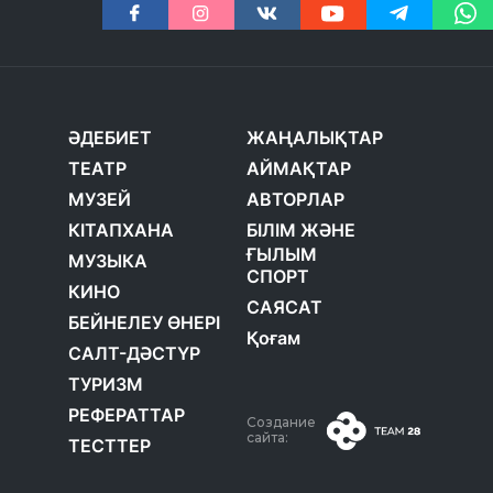
ӘДЕБИЕТ
ЖАҢАЛЫҚТАР
ТЕАТР
АЙМАҚТАР
МУЗЕЙ
АВТОРЛАР
КІТАПХАНА
БІЛІМ ЖӘНЕ
ҒЫЛЫМ
МУЗЫКА
СПОРТ
КИНО
САЯСАТ
БЕЙНЕЛЕУ ӨНЕРІ
Қоғам
САЛТ-ДӘСТҮР
ТУРИЗМ
РЕФЕРАТТАР
Создание
сайта:
ТЕСТТЕР