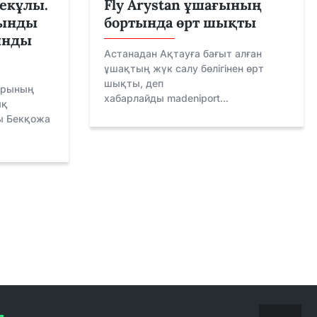
екұлы.
Fly Arystan ұшағының
рынды
бортында өрт шықты
ынды
Астанадан Ақтауға бағыт алған
ұшақтың жүк салу бөлігінен өрт
шықты, деп
арының
хабарлайды madeniport...
ық
ы Бекқожа