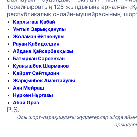
Торайғыровтың 125 жылдығына арналған «Қар
республикалық онлайн-мүшәйрасының шор
Қарлығаш Қабай
Ұмтыл Зарыққанұлы
Жоламан Әйткенұлы
Рауан Қабидолдин
Айдана Қайсарбекқызы
Батырхан Сәрсенхан
Қуанышбек Шарманов
Қайрат Сейтқазин
Жарқынбек Амантайұлы
Аян Мейраш
Нұркен Нұрғазы
Абай Ораз
P.S.
Осы шорт-парақшадағы жүлдегерлер шілде айының
орындары