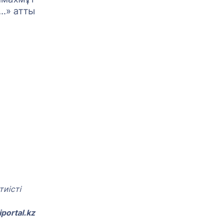
.» атты
иісті
portal.kz