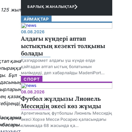
БАРЛЫҚ ЖАНАЛЫҚТАР
 125 жыл
АЙМАҚТАР
08.08.2026
Алдағы күндері аптап
ыстықтың кезекті толқыны
болады
Қазгидромет алдағы үш күнде елде
тап қана
қайтадан аптап ыстық болатынын
топыраққа
мәлімдеді, деп хабарлайды MadeniPort...
ы. Бұл -
СПОРТ
одасының
жырларын
08.08.2026
ең қазақ
Футбол жұлдызы Лионель
біренді,
Мессидің әкесі көз жұмды
Аргентиналық футболшы Лионель Мессидің
басқарма
әкесі Хорхе Месси Росарио қаласындағы
нбасары.
клиникада 68 жасында қа...
махмұт