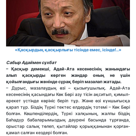
«Қасқырдың қасқырлығы тісінде емес, ісінде!..»
Сабыр Адаймен сұхбат
– Қасқыр демекші, Адай-Ата кесенесінің жанындағы
алып қасқырды көрген жандар оның не үшін
қойылғандығы жөнінде сұрақ беріп мазалап жатады.
– Дұрыс, мазалаудың өзі – қызығушылық. Адай-Ата
кесенесінің қасындағы Көк Бөрі азу тісін ақситып, қимыл-
әрекет үстінде көрініс беріп тұр. Және өзі күншығысқа
қарап тұр. Біздің Түркі тектес елдердің тотемі – Көк Бөрі
болған. Көшпенділердің, Түркі халқының, жалпы біздің
Баһадүр бабаларымыздың дәурені басында тұрғанда,
орыстар салық төлеп, қытайлар қорыққанынан қорған-
қамал салған кездері болған.