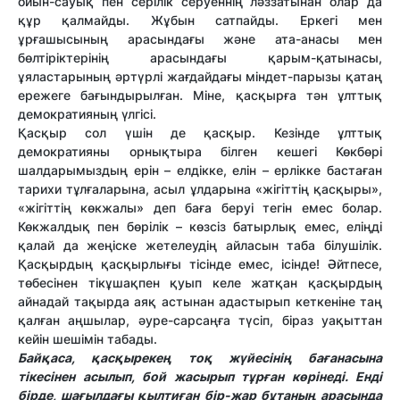
ойын-сауық пен серілік серуеннің ләззатынан олар да
құр қалмайды. Жұбын сатпайды. Еркегі мен
ұрғашысының арасындағы және ата-анасы мен
бөлтіріктерінің арасындағы қарым-қатынасы,
ұяластарының әртүрлі жағдайдағы міндет-парызы қатаң
ережеге бағындырылған. Міне, қасқырға тән ұлттық
демократияның үлгісі.
Қасқыр сол үшін де қасқыр. Кезінде ұлттық
демократияны орнықтыра білген кешегі Көкбөрі
шалдарымыздың ерін – елдікке, елін – ерлікке бастаған
тарихи тұлғаларына, асыл ұлдарына «жігіттің қасқыры»,
«жігіттің көкжалы» деп баға беруі тегін емес болар.
Көкжалдық пен бөрілік – көзсіз батырлық емес, еліңді
қалай да жеңіске жетелеудің айласын таба білушілік.
Қасқырдың қасқырлығы тісінде емес, ісінде! Әйтпесе,
төбесінен тікұшақпен қуып келе жатқан қасқырдың
айнадай тақырда аяқ астынан адастырып кеткеніне таң
қалған аңшылар, әуре-сарсаңға түсіп, біраз уақыттан
кейін шешімін табады.
Байқаса, қасқырекең тоқ жүйесінің бағанасына
тікесінен асылып, бой жасырып тұрған көрінеді. Енді
бірде, шағылдағы қылтиған бір-жар бұтаның арасында