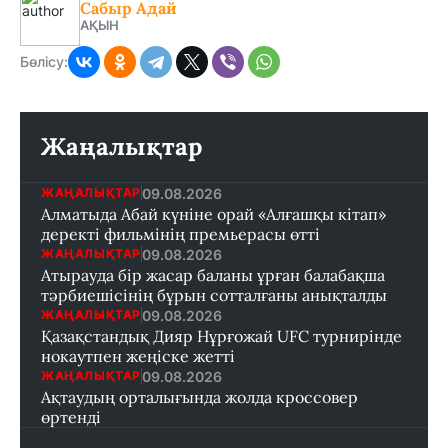
Сабыр Адай
АҚЫН
Бөлісу:
Жаңалықтар
09.08.2026
ЖАҢАЛЫҚТАР
Алматыда Абай күніне орай «Алғашқы кітап»
деректі фильмінің премьерасы өтті
09.08.2026
ЖАҢАЛЫҚТАР
Атырауда бір жасар баланы ұрған балабақша
тәрбиешісінің бұрын сотталғаны анықталды
09.08.2026
ЖАҢАЛЫҚТАР
Қазақстандық Дияр Нұрғожай UFC турнирінде
нокаутпен жеңіске жетті
09.08.2026
ЖАҢАЛЫҚТАР
Ақтаудың орталығында жолда кроссовер
өртенді