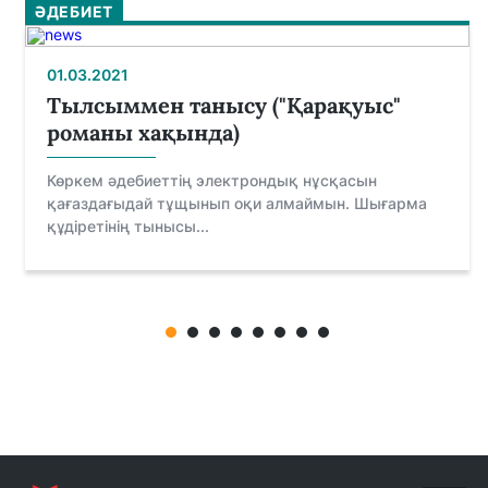
ӘДЕБИЕТ
01.03.2021
Тылсыммен танысу ("Қарақуыс"
романы хақында)
Көркем әдебиеттің электрондық нұсқасын
қағаздағыдай тұщынып оқи алмаймын. Шығарма
құдіретінің тынысы...