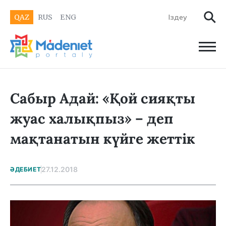
QAZ
RUS
ENG
Сабыр Адай: «Қой сияқты
жуас халықпыз» – деп
мақтанатын күйге жеттік
27.12.2018
ӘДЕБИЕТ