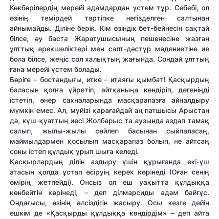
Көкбөрілердің мерейі адамдардан үстем тұр. Себебі, ол
өзінің темірдей тәртіпке негізделген салтынан
айнымайды. Діліне берік. Кім өзіндік бет-бейнесін сақтай
білсе, әу баста Жаратушысының пешенесіне жазған
ұлттық ерекшеліктері мен салт-дәстүр мәдениетіне ие
бола білсе, жеңіс сол халықтың жағында. Сондай ұлттың
ғана мерейі үстем болады.
Бөріге – бостандығы, итке – итаяғы қымбат! Қасқырдың
баласын қолға үйретіп, айтқаныңа көндіріп, дегеніңді
істетіп, өнер сахналарында масқарапазға айналдыру
мүмкін емес. Ал, мүйізі қарағайдай аң патшысы Арыстан
да, күш-қуаттың иесі Жолбарыс та аузында аздап тамақ
салып, жылы-жылы сөйлеп басынан сыйпаласаң,
маймылдармен қосылып масқарапаз болып, не айтсаң
соны істеп құлдық ұрып шыға келеді.
Қасқырлардың ділін аздыру үшін құрығанда екі-үш
атасын қолда ұстап өсіруің керек көрінеді (Оған сенің
өмірің жетпейді). Онсыз ол еш уақытта құлдыққа
көнбейтін көрінеді, – деп ділмарсиды адам байғұс.
Ондағысы, өзінің әлсіздігін жасыру. Осы кезге дейін
ешкім де «Қасқырды құлдыққа көндірдім» – деп айта