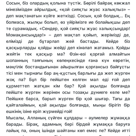
Сосын, біз олардың қолына түстік. Бөрілі байрақ көкжал
мінезімізден айрылдық, «қой сияқты жуас халықпыз» –
деп мақтанатын күйге жеткізді. Сосын, қой болдық… Ең
болмаса, жылқы болып, өз үйірімізге ие болайықшы деп
те сұрамадық. «Сендер, қой сияқты жуас халықсыңдар!
Момақансыңдар!» – деп мақтап қойып, жерімізді де,
елімізді де бұтарлап жей бастады. Кейде біз
қасқырларды қойды жейді деп кінәлап жатамыз. Қойды
жейтін тек қасқыр ма? Өзін-өзі қорғай алмайтын
шопанның таяғының көлеңкесінде ғана күн көретін,
мәңгілік бостандығынан айырылған қорғансыз байғұсты
тісі мен тырнағы бар аң-құстың барлығы да жеп жүрген
жоқ па? Бұл бір пейіштен келген мал еді ғой деп
құрметтеп жатқан кім бар? Қой ақылды болғанда
пейіште жүрген жерінен осы тозақы дүниеге келе ме?
Пейішке барса, барып жүрген бір қой шығар. Тағы да
қайталаймын, қой ақылды болғанда, мыңы бірігіп бір
ешкінің ізіне еріп жүрмейді ғой!
Мысалы, Алланың сүйген құлдары – әулиелер жұмаққа
барады. Бірақ, адамның бәрі бірдей жұмаққа баруға
лайық па, оның ішінде шайтаны көп емес пе? Кейде итті