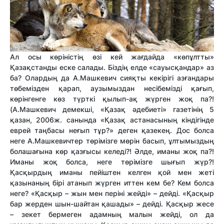
Ал осы көріністің өзі кей жағдайда «көпұлтты»
Қазақстанды еске салады. Біздің елде «сауысқандар» аз
ба? Олардың да А.Машкевич сияқты кекірігі азғандары
төбемізден қарап, аузымыздан несібемізді қағып,
көрінгенге көз түрткі қылып-ақ жүрген жоқ па?!
(А.Машкевич демекші, «Қазақ әдебиеті» газетінің 5
қазан, 2006ж. санында «Қазақ астанасының кіндігінде
еврей таңбасы неғып тұр?» деген қазекең. Дос болса
неге А.Машкевичтер төрімізге мөрін басып, ұлтымыздың
болашағына көр қазғысы келеді?! Әлде, иманы жоқ па?!
Иманы жоқ болса, неге төрімізге шығып жүр?!
Қасқырдың иманы пейіштен келген қой мен жеті
қазынаның бірі атанып жүрген иттен кем бе? Кем болса
неге? «Қасқыр – жын мен періні жейді» – дейді. «Қасқыр
бар жерден шын-шайтан қашады» – дейді. Қасқыр жесе
– зекет бермеген адамның малын жейді, ол да