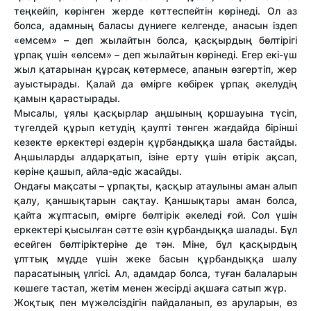
теңкейіп, көрінген жерде көттеспейтін көрінеді. Ол аз
болса, адамның баласы дүниеге келгенде, анасын іздеп
«емсем» – деп жылайтын болса, қасқырдың бөлтірігі
ұрпақ үшін «өлсем» – деп жылайтын көрінеді. Егер екі-үш
жыл қатарынан құрсақ көтермесе, апанын өзгертіп, жер
ауыстырады. Қалай да өмірге көбірек ұрпақ әкелудің
қамын қарастырады.
Мысалы, ұялы қасқырлар аңшының қоршауына түсіп,
түгелдей құрып кетудің қаупті төнген жағдайда бірінші
кезекте еркектері өздерін құрбандыққа шала бастайды.
Аңшыларды алдарқатып, ізіне ерту үшін өтірік ақсап,
көріне қашып, айла-әдіс жасайды.
Ондағы мақсаты – ұрпақты, қасқыр атаулыны аман алып
қалу, қаншықтарын сақтау. Қаншықтары аман болса,
қайта жұптасып, өмірге бөлтірік әкеледі ғой. Сол үшін
еркектері қысылған сәтте өзін құрбандыққа шалады. Бұл
есейген бөлтіріктеріне де тән. Міне, бұл қасқырдың
ұлттық мүдде үшін жеке басын құрбандыққа шалу
парасатының үлгісі. Ал, адамдар болса, туған балаларын
көшеге тастап, жетім менен жесірді ақшаға сатып жүр.
Жоқтық пен мүжәлсіздігін пайдаланып, өз аруларын, өз