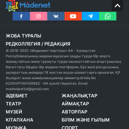
ЖОБА ТУРАЛЫ
РЕДКОЛЛЕГИЯ
/
РЕДАКЦИЯ
© 2018-2025 «Мәдениет порталы» АА - Қазақстан
Республикасының мәдени мұрасын заңды түрде бір жерге
жинақтайтын және тұрақты түрде насихаттайтын ағартушылық
бағыттағы бірден-бір мәдени платформа. Бұл желі ресурсының
ақпараттық өнімдері 18 жастан асқан азаматтарға арналған. ҚР
Ақпарат және коммуникациялар министрлігінің No
KZ09VPY00109962 - ИА куәлігі берілген. Email:
madeniportal@gmail.com
ӘДЕБИЕТ
ЖАҢАЛЫҚТАР
ТЕАТР
АЙМАҚТАР
МУЗЕЙ
АВТОРЛАР
КІТАПХАНА
БІЛІМ ЖӘНЕ ҒЫЛЫМ
МУЗЫКА
СПОРТ