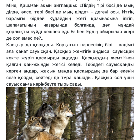
Міне, Қашаған ақын айтпақшы: «Пілдің тірі бәсі де мың
ділдә, өлсе, тері бәсі де мың ділдә» – дегені осы. Иттің
барлығы бірдей Құдайдың жеті қазынасына ілігіп,
шапағатының назарында болғанда, дәл мұндай
қорлықты күйді кешпес еді. Ез бен Ердің айырылар жері
де сол емес пе?..
Қасқыр да қорқады. Қорқатын нәрсесінің бірі – кәдімгі
ала қанат сауысқан. Қасқыр жемтігін аңдыса, сауысқан
көкте жүріп қасқырды аңдиды. Қасқырдың жемтігінен
қалған қан-жынды жегісі келеді. Төбедегі сауысқанды
көрген аңдар, жақын маңда қасқырдың да бар екенін
сезе қояды, сөйтеді де тұра қашады. Қасқыр сол үшін
сауысқанға көрінбеуге тырысады.