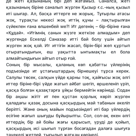
де жеті қазынаның бірі деп жатамыз. Саналса, жеті
қазынаның біріне саналып жүрген Қызыр ғ.с.-ның қызыл
иті шығар. Ал, басқа иттерге не жорық. Тұғырлы атасы
жоқ, тұрақты некесі жоқ иттің құны – лақтырылған
сүйекпен ғана өлшенбей ме?! Ит дегенің – бір-біріне ғана
«Құдай». «Итімнің санын жүзге жеткізе алмадым» деп
жүргенде Ескелді Саназар итті бай болу үшін айтып
жүрген жоқ қой. Ит иттігін жасап, бірін-бірі жеп құртып
отыратындығын, еш уақытта ынтымақты ел бола
алмайтындығын айтып отыр ғой.
Соның бір мысалы, қаланың көп қабатты үйлерінің
подъезінде ит ұстағыштардың бірнешеуі тұрса керек.
Салулы төсек, салқын үйде қарны тоқ, қайғысы жоқ әлгі
иттер біріне-бірі үйде жатып айбат шегіп, өршеленіп үріп,
қасқа болған қазақтарға ұйқы бермейтін көрінеді. Содан
бір аңшы жігіт ит пен құстан қорлық көріп жүрген
қаладағы қазақ досына қасқырдың май табанын әкеліп
беріпті. Және оның майын подъезіндегі иті бар үйлердің
есігіне жағып шығуды бұйырыпты. Сол, сол-ақ екен әлгі
иттердің бір ай бойы жағы қарысып, үруді де қойып,
қасқырдың исі шығып тұрған босағадан далаға шығуға
тәуекелі жетпей, тығылып жатқан көрінеді.