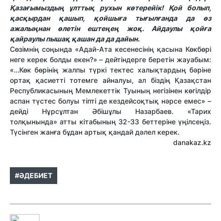
Қазағымыздың ұлттық рухын көтерейік! Қой болып,
қасқырдан қашып, қойшыға тығылғанда да өз
ажалыңнан өлетін ештеңең жоқ. Айдаулы қойға
қайраулы пышақ қашан да да дайын.
Сөзімнің соңында «Адай-Ата кесенесінің қасына Көкбөрі
неге керек болды екен?» – дейтіндерге беретін жауабым:
«…Көк бөрінің жалпы түркі тектес халықтардың бәріне
ортақ қасиетті тотемге айналуы, ал біздің Қазақстан
Республикасының Мемлекеттік Туының негізінен көгілдір
аспан түстес болуы тіпті де кездейсоқтық нәрсе емес» –
дейді Нұрсұлтан Әбішұлы Назарбаев. «Тарих
толқынында» атты кітабының 32-33 беттеріне үңілсеңіз.
Түсінген жанға бұдан артық қандай дәлел керек.
danakaz.kz
#ӘДЕБИЕТ