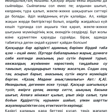
имандылықтың нышаны. Қасқыр аңшы екеш аңшыны да
сыйлайды. Сыйлағаны сол емес пе; алдынан шығып,
көлденең тұра қалып, жекпе-жекке шақыратын сәттері
де болады. Әділ майданның өтуін қалайды. Ал, кейде
жақын жерде бөлтіріктері болып, әлдебір жағдайсыз күй
кешіп тұрғанда сол аңшыға тіке қарап, жекпе-жекке
шығуына мүмкіндігінің жоқ екендігін сездіреді. Бұл жолы
өзіне құрметпен қарауды сұрайды. Бірақ адамда
табиғатқа деген ондай құрмет қайдан болсын!
Қасқырда бар әділдікті адамның бәрінен бірдей таба
қою – оңай емес. (Ертеде бабаларымыз жарық дүниеге
сәби келгенде анасының уыз сүтін бермей тұрып,
көкжалдың жүніменен нәрестенің таңдайына су
тамызып, ауыздандырып талмау жасатқан. Содан соң
таң асырып барып, анасының сүтін емуге мүмкіндік
берген. «Қазақ Мәдени анықтамалығы» Авт.: Қ.А).
Имандылық дегеннен еске түседі. Қасқыр шағылысқа
түсіп, өмірге ұрпақ әкелер сәтте, шыңның басына
шығып, Аллаға мінәжат қылып, ұлып зікір салып, тұла
бойын Құдіреттің нұрымен шайып, үлкен шартты
жауапкершіліктен соң етектесетін көрінеді.
Қазіргі қаланың қара беттері құсап, теңіз жағалап