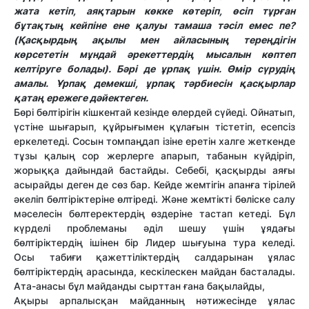
жата кетіп, аяқтарын көкке көтеріп, өсіп тұрған
бұтақтың кейпіне ене қалуы тамаша тәсіл емес пе?
(Қасқырдың ақылы мен айласының тереңдігін
көрсететін мұндай әрекеттердің мысалын көптеп
келтіруге болады). Бәрі де ұрпақ үшін. Өмір сүрудің
амалы. Ұрпақ демекші, ұрпақ тәрбиесін қасқырлар
қатаң ережеге дәйектеген.
Бөрі бөлтірігін кішкентай кезінде өлердей сүйеді. Ойнатып,
үстіне шығарып, құйрығымен құлағын тістетіп, есепсіз
еркелетеді. Сосын томпаңдап ізіне еретін халге жеткенде
тұзы қалың сор жерлерге апарып, табанын күйдіріп,
жорыққа дайындай бастайды. Себебі, қасқырды аяғы
асырайды деген де сөз бар. Кейде жемтігін апанға тірілей
әкеліп бөлтіріктеріне өлтіреді. Және жемтікті бөліске салу
мәселесін бөлтеректердің өздеріне тастап кетеді. Бұл
күрделі проблеманы әділ шешу үшін ұядағы
бөлтіріктердің ішінен бір Лидер шығуына тура келеді.
Осы табиғи қажеттіліктердің салдарынан ұялас
бөлтіріктердің арасында, кескілескен майдан басталады.
Ата-анасы бұл майданды сырттан ғана бақылайды,
Ақыры арпалысқан майданның нәтижесінде ұялас