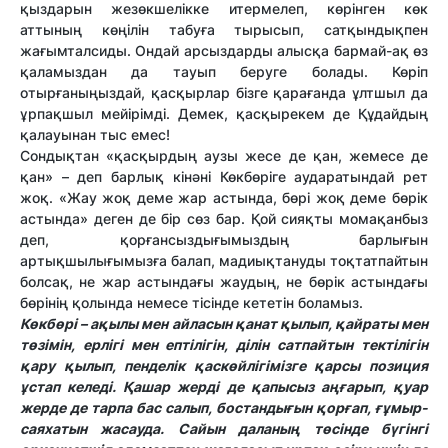
қыздарын жезөкшелікке итермелеп, көрінген көк
аттының көңілін табуға тырысып, сатқындықпен
жағымталсиды. Ондай арсыздарды алысқа бармай-ақ өз
қаламыздан да тауып беруге болады. Көріп
отырғаныңыздай, қасқырлар бізге қарағанда ұлтшыл да
ұрпақшыл мейірімді. Демек, қасқырекем де Құдайдың
қалауынан тыс емес!
Сондықтан «қасқырдың аузы жесе де қан, жемесе де
қан» – деп барлық кінәні Көкбөріге аударатындай рет
жоқ. «Жау жоқ деме жар астында, бөрі жоқ деме бөрік
астында» деген де бір сөз бар. Қой сияқты момақанбыз
деп, қорғансыздығымыздың барлығын
артықшылығымызға балап, мадиықтануды тоқтатпайтын
болсақ, не жар астындағы жаудың, не бөрік астындағы
бөрінің қолында немесе тісінде кететін боламыз.
Көкбөрі – ақылы мен айласын қанат қылып, қайраты мен
төзімін, ерлігі мен ептілігін, ділін сатпайтын тектілігін
қару қылып, пенделік қаскөйлігімізге қарсы позиция
ұстап келеді. Қашар жерді де қапысыз аңғарып, қуар
жерде де тарпа бас салып, бостандығын қорғап, ғұмыр-
саяхатын жасауда. Сайын даланың төсінде бүгінгі