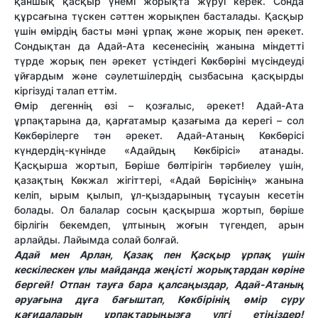
қаншық қасқыр үнемі жорықта жүруі керек. Сонда
құрсағына түскен сәттен жорықпен басталады. Қасқыр
үшін өмірдің басты мәні ұрпақ және жорық пен әрекет.
Сондықтан да Адай-Ата кесенесінің жанына міндетті
түрде жорық пен әрекет үстіндегі Көкбөріні мүсіндеуді
ұйғардым және сәулетшілердің сызбасына қасқырды
кіргізуді талап еттім.
Өмір дегеннің өзі – қозғалыс, әрекет! Адай-Ата
ұрпақтарына да, қарғатамыр қазағыма да керегі – сол
Көкбөрілерге тән әрекет. Адай-Атаның Көкбөрісі
күндердің-күнінде «Адайдың Көкбірісі» атанады.
Қасқырша жортып, Бөріше бөлтірігін тәрбиелеу үшін,
қазақтың Көкжал жігіттері, «Адай Бөрісінің» жанына
келіп, ырым қылып, ұл-қыздарының тұсауын кесетін
болады. Ол балалар сосын қасқырша жортып, бөріше
бірлігін бекемдеп, ұлтының жоғын түгендеп, арын
арлайды. Лайымда солай болғай.
Адай мен Арлан, Қазақ пен Қасқыр ұрпақ үшін
кескілескен ұлы майданда жеңісті жорықтардан көріне
бергей! Отпан тауға бара қалсаңыздар, Адай-Атаның
әруағына дұға бағыштап, Көкбірінің өмір сүру
қағидаларын ұрпақтарыңызға үлгі етіңіздер!