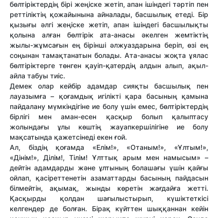
бөлтіріктердің бірі жеңіске жетіп, апан ішіндегі тәртіп пен
реттіліктің қожайынына айналады, басшылық етеді. Бір
қызығы әлгі жеңіске жетіп, апан ішіндегі басшылықты
қолына алған бөлтірік ата-анасы әкелген жемтіктің
жылы-жұмсағын ең бірінші әлжуаздарына беріп, өзі ең
соңынан тамақтанатын болады. Ата-анасы жоқта ұялас
бөлтіріктерге төнген қауіп-қатердің алдын алып, ақыл-
айла табуы тиіс.
Демек олар кейбір адамдар сияқты басшылық пен
лауазымға – қоғамдық игілікті қара басының қамына
пайдалану мүмкіндігіне ие болу үшін емес, бөлтіріктердің
бірлігі мен аман-есен қасқыр болып қалыптасу
жолындағы ұлы көштің жауапкершілігіне ие болу
мақсатында қажетсінеді екен ғой.
Ал, біздің қоғамда «Елім!», «Отаным!», «Ұлтым!»,
«Дінім!», Ділім!, Тілім! Ұлттық арым мен намысым» –
дейтін адамдарды және ұлтының болашағы үшін қайғы
ойлап, қасіреттенетін азаматтарды басының пайдасын
білмейтін, ақымақ, жынды көретін жағдайға жетті.
Қасқырды қолдан шағылыстырып, күшіктеткісі
келгендер де болған. Бірақ күйттен шыққаннан кейін