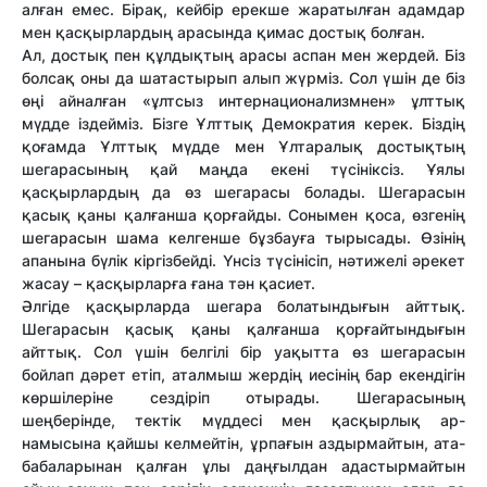
алған емес. Бірақ, кейбір ерекше жаратылған адамдар
мен қасқырлардың арасында қимас достық болған.
Ал, достық пен құлдықтың арасы аспан мен жердей. Біз
болсақ оны да шатастырып алып жүрміз. Сол үшін де біз
өңі айналған «ұлтсыз интернационализмнен» ұлттық
мүдде іздейміз. Бізге Ұлттық Демократия керек. Біздің
қоғамда Ұлттық мүдде мен Ұлтаралық достықтың
шегарасының қай маңда екені түсініксіз. Ұялы
қасқырлардың да өз шегарасы болады. Шегарасын
қасық қаны қалғанша қорғайды. Сонымен қоса, өзгенің
шегарасын шама келгенше бұзбауға тырысады. Өзінің
апанына бүлік кіргізбейді. Үнсіз түсінісіп, нәтижелі әрекет
жасау – қасқырларға ғана тән қасиет.
Әлгіде қасқырларда шегара болатындығын айттық.
Шегарасын қасық қаны қалғанша қорғайтындығын
айттық. Сол үшін белгілі бір уақытта өз шегарасын
бойлап дәрет етіп, аталмыш жердің иесінің бар екендігін
көршілеріне сездіріп отырады. Шегарасының
шеңберінде, тектік мүддесі мен қасқырлық ар-
намысына қайшы келмейтін, ұрпағын аздырмайтын, ата-
бабаларынан қалған ұлы даңғылдан адастырмайтын