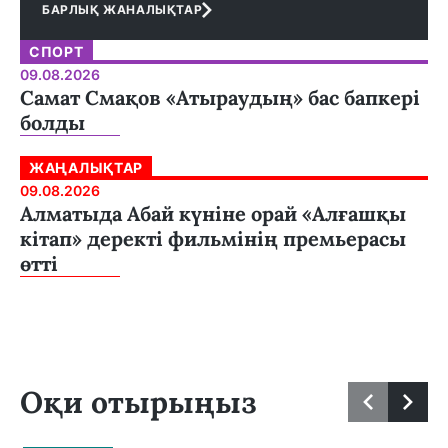
БАРЛЫҚ ЖАНАЛЫҚТАР
СПОРТ
09.08.2026
Самат Смақов «Атыраудың» бас бапкері
болды
ЖАҢАЛЫҚТАР
09.08.2026
Алматыда Абай күніне орай «Алғашқы
кітап» деректі фильмінің премьерасы
өтті
Оқи отырыңыз