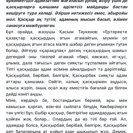
өркениетшіл адамзатпен жағаласып ұрпақ өсіру үшін де
қасқырларға қаншама әділетсіз майданды бастан
кешіруге тура келеді. Әзірше нәтижесіз емес, абыройы
мол. Қасқыр аң түгілі, адамның мысын басып, өзімен
санасуға мәжбүрлеген.
Бұл орайда, жазушы Қасым Тәукенов: «Ертеректе
қазақтар қасқырдың атын атамайтын, мүмкін ол
қасқырдың атын атаса малға шабар деген ұғымнан туған
болар. Әйтеуір «қарақұлақ» десең «қасқырдың шамы»
дегендей оны тікелей атамай «бөрі, көкжал, ит-құс,
ұлыма, дала тағысы» деген сияқты тұспалмен айтатын.
Тіпті қасқырды адам есіміне айналдырып та дәріптейді.
Қасқырбай, Бөрібай, Бөлтірік, Қасқырбек сияқты адам
аттары қаншама. Сөйтіп, халық қасқырмен аңдыса,
алыса жүріп, оның осал жау еместігін бағалай да білген
дейді кәнігі аңшы.
Міне, көрдіңіз бе, бостандығын бермей, ары мен
намысын қорғап, өзін-өзі сыйлата білудің Көкбөрілерге
тән үлгісі бұл. Ешбір қасқыр, бөлтірігіне адамдардың атын
қойған жоқ болар… Олардың да өз тілі бар ғой. Ал,
адамдар болса, Қасқырбай, Бөрібай, Бөлтірік, Қасқырбек
деп балаларына ат қойып азан шықырып жүр. Демек,