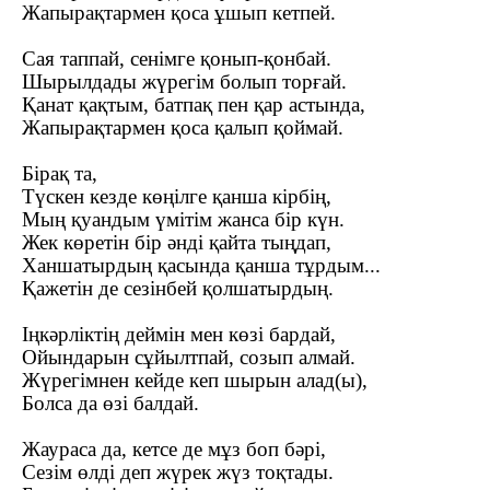
Жапырақтармен қоса ұшып кетпей.
Сая таппай, сенімге қонып-қонбай.
Шырылдады жүрегім болып торғай.
Қанат қақтым, батпақ пен қар астында,
Жапырақтармен қоса қалып қоймай.
Бірақ та,
Түскен кезде көңілге қанша кірбің,
Мың қуандым үмітім жанса бір күн.
Жек көретін бір әнді қайта тыңдап,
Ханшатырдың қасында қанша тұрдым...
Қажетін де сезінбей қолшатырдың.
Іңкәрліктің деймін мен көзі бардай,
Ойындарын сұйылтпай, созып алмай.
Жүрегімнен кейде кеп шырын алад(ы),
Болса да өзі балдай.
Жаураса да, кетсе де мұз боп бәрі,
Сезім өлді деп жүрек жүз тоқтады.