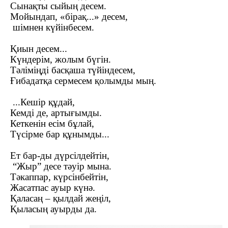
Сынақты сыйың десем.
Мойындап, «бірақ
...
» десем,
шімнен күйінбесем
.
Қиын десем...
Күндерім, жолым бүгін.
Тәліміңді басқаша түйіндесем,
Ғибадатқа сермесем қолымды мың.
...Кешір құдай,
Кемді де, артығымды.
Кеткенін есім бұлай,
Түсірме бар құнымды.
..
Ет бар-ды дүрсілдейтін,
“Жыр” десе тәуір мына.
Тәкаппар, күрсінбейтін,
Жасатпас ауыр күнә.
Қаласаң
–
қылдай жеңіл,
Қыласың ауырды да.