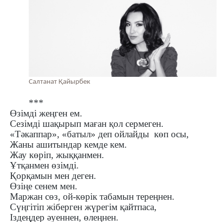
Салтанат Қайырбек
***
Өзімді жеңген ем.
Сезімді шақырып маған қол сермеген.
«Тәкаппар», «батыл» деп ойлайды көп осы,
Жаны ашитындар кемде кем.
Жау көріп, жыққанмен.
Ұтқанмен өзімді.
Қорқамын мен деген.
Өзіңе сенем мен.
Маржан сөз, ой-көрік табамын тереңнен.
Сүңгітіп жіберген жүрегім қайтпаса,
Іздеңдер әуеннен, өлеңнен.