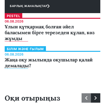
БАРЛЫҚ ЖАНАЛЫҚТАР
PESTEL
06.08.2026
Ұлын құтқармақ болған әйел
баласымен бірге терезеден құлап, көз
жұмды
БІЛІМ ЖӘНЕ ҒЫЛЫМ
06.08.2026
Жаңа оқу жылында оқушылар қалай
демалады?
Оқи отырыңыз