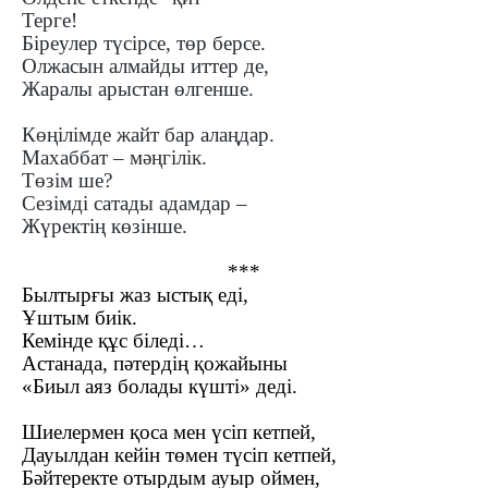
Терге!
Біреулер түсірсе, төр берсе.
Олжасын алмайды иттер де,
Жаралы арыстан өлгенше.
Көңілімде жайт бар алаңдар.
Махаббат – мәңгілік.
Төзім ше?
Сезімді сатады адамдар –
Жүректің көзінше.
***
Былтырғы жаз ыстық еді,
Ұштым биік.
Кемінде құс біледі…
Астанада, пәтердің қожайыны
«Биыл аяз болады күшті» деді.
Шиелермен қоса мен үсіп кетпей,
Дауылдан кейін төмен түсіп кетпей,
Бәйтеректе отырдым ауыр оймен,