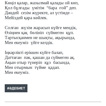
Көңіл қалар, жазылмай қалады ой көп,
Қол бұлғады үмітім “бара ғой” деп.
Дәндей сезім жүректе, ал үстімде –
Мейіздей қара көйлек.
Солған жүзім жарасып күйге мендік,
Өзіңнен қақ бөлініп сүймеген құп.
Тартысқанмен не шықты, ақырында,
Мен екеуміз үйге келдік.
Іңкәрлікті еріккен күйге балап,
Даттаған пәк, қашан да сүймеген ақ.
Ақын отыр түнеріп құз басында,
Мен отырмын түйме қадап.
Мен екеуміз.
#ӘДЕБИЕТ