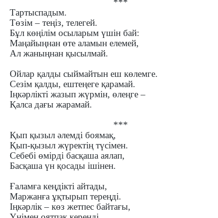
***
Тартыспадым.
Төзім ­– теңіз, телегей.
Бұл көңілім осыларым үшін бай:
Маңайыңнан өте аламын елемей,
Ал жаныңнан қысылмай.
Ойлар қалды сыймайтын еш көлемге.
Сезім қалды, ештеңеге қарамай.
Іңкәрлікті жазып жүрмін, өлеңге –
Қалса дағы жарамай.
***
Қып қызыл әлемді боямақ,
Қып-қызыл жүректің түсімен.
Себебі өмірді басқаша аялап,
Басқаша үн қосады ішінен.
Ғаламға кеңдікті айтады,
Маржанға ұқтырып тереңді.
Іңкәрлік – көз жетпес байтағы,
Үнімен оятпақ кереңді.