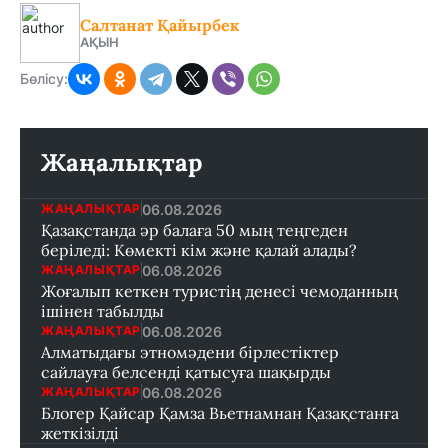
Салтанат Қайырбек
АҚЫН
Бөлісу:
Жаңалықтар
06.08.2026
ЖАҢАЛЫҚТАР
Қазақстанда әр балаға 50 мың теңгеден
беріледі: Көмекті кім және қалай алады?
06.08.2026
ЖАҢАЛЫҚТАР
Жоғалып кеткен туристің денесі чемоданның
ішінен табылды
06.08.2026
ЖАҢАЛЫҚТАР
Алматыдағы этномәдени бірлестіктер
сайлауға белсенді қатысуға шақырды
06.08.2026
ЖАҢАЛЫҚТАР
Блогер Қайсар Қамза Вьетнамнан Қазақстанға
жеткізілді