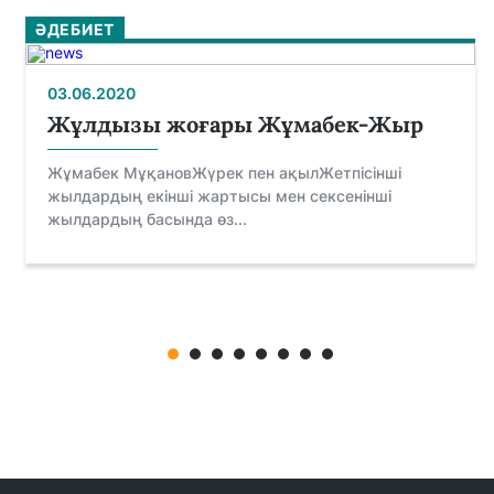
ӘДЕБИЕТ
03.06.2020
Жұлдызы жоғары Жұмабек-Жыр
Жұмабек МұқановЖүрек пен ақылЖетпісінші
жылдардың екінші жартысы мен сексенінші
жылдардың басында өз...