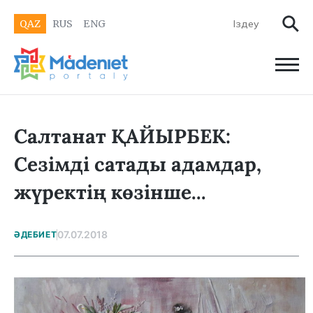
QAZ
RUS
ENG
Салтанат ҚАЙЫРБЕК:
Сезімді сатады адамдар,
жүректің көзінше...
07.07.2018
ӘДЕБИЕТ