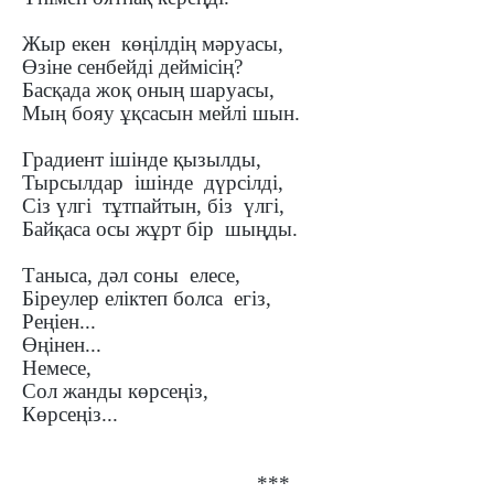
Жыр екен көңілдің мәруасы,
Өзіне сенбейді деймісің?
Басқада жоқ оның шаруасы,
Мың бояу ұқсасын мейлі шын.
Градиент ішінде қызылды,
Тырсылдар ішінде дүрсілді,
Сіз үлгі тұтпайтын, біз үлгі,
Байқаса осы жұрт бір шыңды.
Таныса, дәл соны елесе,
Біреулер еліктеп болса егіз,
Реңіен...
Өңінен...
Немесе,
Сол жанды көрсеңіз,
Көрсеңіз...
***