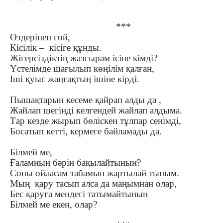
***
Өздерінен ғой,
Кісілік – кісіге құнды.
Жігерсіздіктің жазғырам ісіне кімді?
Үстелімде шағылып көңілім қалған,
Іші қуыс жаңғақтың ішіне кірді.
Пышақтарын кесеме қайрап алды да ,
Жайлап шегінді келгендей жайлап алдыма.
Тар кезде жырып бөліскен тұлпар сенімді,
Босатып кетті, кермеге байламады да.
Білмей ме,
Ғаламның бәрін бақылайтынын?
Соны ойласам табамын жартылай тыным.
Мың қару тасып алса да маңымнан олар,
Бес қаруға мендегі татымайтынын
Білмей ме екен, олар?