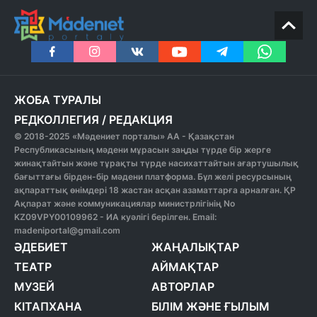
ЖОБА ТУРАЛЫ
РЕДКОЛЛЕГИЯ
/
РЕДАКЦИЯ
© 2018-2025 «Мәдениет порталы» АА - Қазақстан
Республикасының мәдени мұрасын заңды түрде бір жерге
жинақтайтын және тұрақты түрде насихаттайтын ағартушылық
бағыттағы бірден-бір мәдени платформа. Бұл желі ресурсының
ақпараттық өнімдері 18 жастан асқан азаматтарға арналған. ҚР
Ақпарат және коммуникациялар министрлігінің No
KZ09VPY00109962 - ИА куәлігі берілген. Email:
madeniportal@gmail.com
ӘДЕБИЕТ
ЖАҢАЛЫҚТАР
ТЕАТР
АЙМАҚТАР
МУЗЕЙ
АВТОРЛАР
КІТАПХАНА
БІЛІМ ЖӘНЕ ҒЫЛЫМ