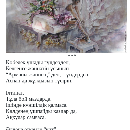
***
Көбелек ұшады гүлдерден,
Келгенге жәннәтін ұсынып.
“Арманы жанның" деп, түндерден –
Аспан да жұлдызын түсіріп.
Ілтипат,
Тұла бой маздарда.
Ішіңде күншілдік қалмаса.
Көлденең ұшпайды қаздар да,
Аққулар самғаса.
Әлдене еткенде “қит”