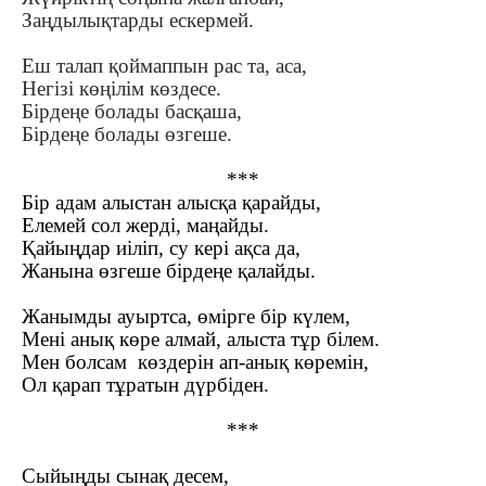
Заңдылықтарды ескермей.
Еш талап қоймаппын рас та, аса,
Негізі көңілім көздесе.
Бірдеңе болады басқаша,
Бірдеңе болады өзгеше.
***
Бір адам алыстан алысқа қарайды,
Елемей сол жерді, маңайды.
Қайыңдар иіліп, су кері ақса да,
Жанына өзгеше бірдеңе қалайды.
Жанымды ауыртса, өмірге бір күлем,
Мені анық көре алмай, алыста тұр білем.
Мен болсам көздерін ап-анық көремін,
Ол қарап тұратын дүрбіден.
***
Сыйыңды сынақ десем,