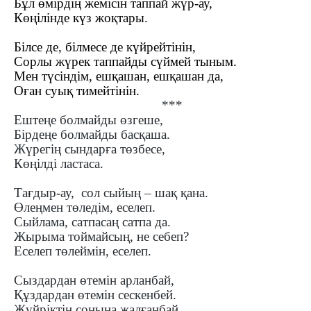
Бұл өмірдің жемісін таппай жүр-ау,
Көңілінде күз жоқтары.
Білсе де, білмесе де күйрейтінін,
Сорлы жүрек таппайды сүймей тыным.
Мен түсіндім, ешқашан, ешқашан да,
Оған суық тимейтінін.
***
Ештеңе болмайды өзгеше,
Бірдеңе болмайды басқаша.
Жүрегің сындарға төзбесе,
Көңілді ластаса.
Тағдыр-ау, сол сыйың – шақ қана.
Өлеңмен төледім, еселеп.
Сыйлама, сатпасаң сатпа да.
Жырыма тоймайсың, не себеп?
Еселеп төлеймін, еселеп.
Сыздардан өтемін арланбай,
Құздардан өтемін сескенбей.
Жүйріктің соңына жалғанбай,