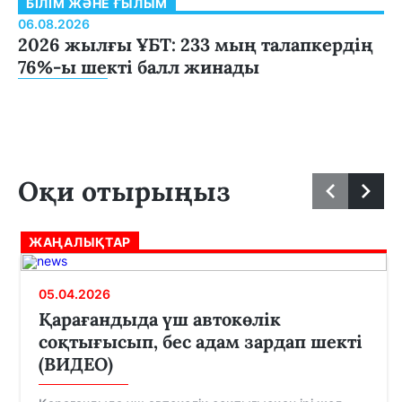
БІЛІМ ЖӘНЕ ҒЫЛЫМ
06.08.2026
2026 жылғы ҰБТ: 233 мың талапкердің
76%-ы шекті балл жинады
Оқи отырыңыз
ЖАҢАЛЫҚТАР
05.04.2026
Қарағандыда үш автокөлік
соқтығысып, бес адам зардап шекті
(ВИДЕО)