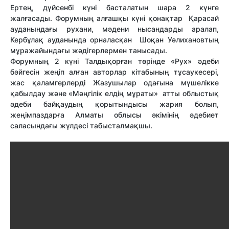
Ертең, дүйсенбі күні басталатын шара 2 күнге
жалғасады. Форумның алғашқы күні қонақтар Қарасай
ауданындағы рухани, мәдени нысандарды аралап,
Кербұлақ ауданында орналасқан Шоқан Уәлихановтың
мұражайындағы жәдігерлермен танысады.
Форумның 2 күні Талдықорған төрінде «Руx» әдеби
бәйгесін жеңіп алған авторлар кітабының тұсаукесері,
жас қаламгерлерді Жазушылар одағына мүшелікке
қабылдау және «Мәңгілік елдің мұраты» атты облыстық
әдеби байқаудың қорытындысы жария болып,
жеңімпаздарға Алматы облысы әкімінің әдебиет
саласындағы жүлдесі табысталмақшы.