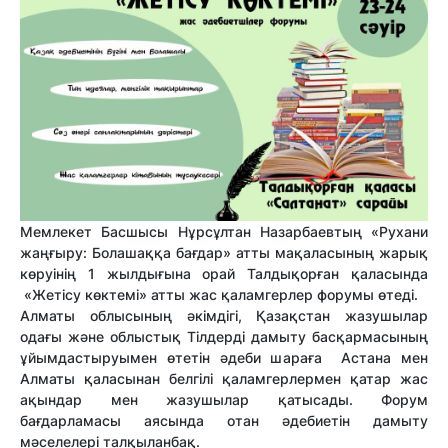
Мемлекет Басшысы Нұрсұлтан Назарбаевтың «Рухани
жаңғыру: Болашаққа бағдар» атты мақаласының жарық
көруінің 1 жылдығына орай Талдықорған қаласында
«Жетісу көктемі» атты жас қаламгерлер форумы өтеді.
Алматы облысының әкімдігі, Қазақстан жазушылар
одағы және облыстық Тілдерді дамыту басқармасының
ұйымдастыруымен өтетін әдеби шараға Астана мен
Алматы қаласынан белгілі қаламгерлермен қатар жас
ақындар мен жазушылар қатысады. Форум
бағдарламасы аясында отан әдебиетін дамыту
мәселелері талқыланбақ.