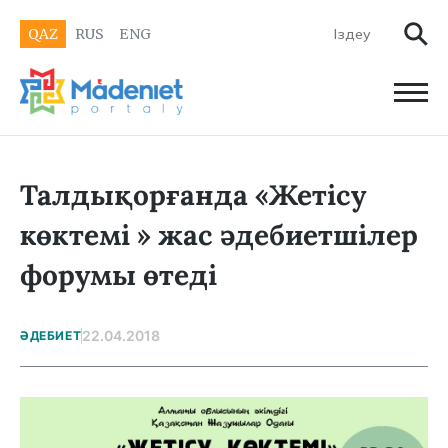
QAZ
RUS
ENG
Талдықорғанда «Жетісу
көктемі » жас әдебиетшілер
форумы өтеді
22.04.2018
ӘДЕБИЕТ