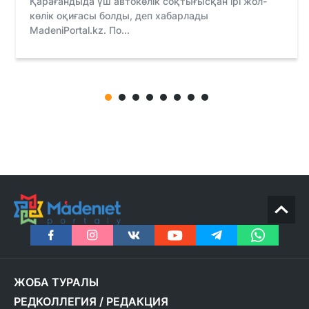
Қарағандыда үш автокөлік соқтығысқан ірі жол-
көлік оқиғасы болды, деп хабарлады
MadeniPortal.kz. По...
ЖОБА ТУРАЛЫ
РЕДКОЛЛЕГИЯ
/
РЕДАКЦИЯ