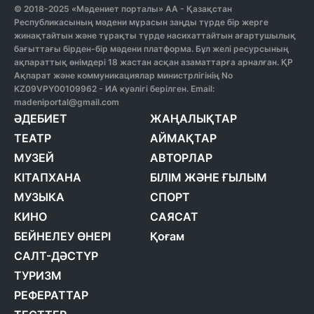
© 2018-2025 «Мәдениет порталы» АА - Қазақстан
Республикасының мәдени мұрасын заңды түрде бір жерге
жинақтайтын және тұрақты түрде насихаттайтын ағартушылық
бағыттағы бірден-бір мәдени платформа. Бұл желі ресурсының
ақпараттық өнімдері 18 жастан асқан азаматтарға арналған. ҚР
Ақпарат және коммуникациялар министрлігінің No
KZ09VPY00109962 - ИА куәлігі берілген. Email:
madeniportal@gmail.com
ӘДЕБИЕТ
ЖАҢАЛЫҚТАР
ТЕАТР
АЙМАҚТАР
МУЗЕЙ
АВТОРЛАР
КІТАПХАНА
БІЛІМ ЖӘНЕ ҒЫЛЫМ
МУЗЫКА
СПОРТ
КИНО
САЯСАТ
БЕЙНЕЛЕУ ӨНЕРІ
Қоғам
САЛТ-ДӘСТҮР
ТУРИЗМ
РЕФЕРАТТАР