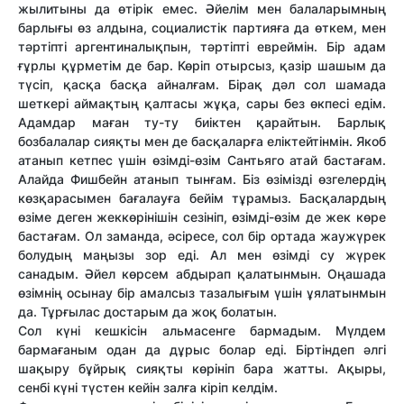
жылитыны да өтірік емес. Әйелім мен балаларымның
барлығы өз алдына, социалистік партияға да өткем, мен
тәртіпті аргентиналықпын, тәртіпті евреймін. Бір адам
ғұрлы құрметім де бар. Көріп отырсыз, қазір шашым да
түсіп, қасқа басқа айналғам. Бірақ дәл сол шамада
шеткері аймақтың қалтасы жұқа, сары без өкпесі едім.
Адамдар маған ту-ту биіктен қарайтын. Барлық
бозбалалар сияқты мен де басқаларға еліктейтінмін. Якоб
атанып кетпес үшін өзімді-өзім Сантьяго атай бастағам.
Алайда Фишбейн атанып тынғам. Біз өзімізді өзгелердің
көзқарасымен бағалауға бейім тұрамыз. Басқалардың
өзіме деген жеккөрінішін сезініп, өзімді-өзім де жек көре
бастағам. Ол заманда, әсіресе, сол бір ортада жаужүрек
болудың маңызы зор еді. Ал мен өзімді су жүрек
санадым. Әйел көрсем абдырап қалатынмын. Оңашада
өзімнің осынау бір амалсыз тазалығым үшін ұялатынмын
да. Тұрғылас достарым да жоқ болатын.
Сол күні кешкісін альмасенге бармадым. Мүлдем
бармағаным одан да дұрыс болар еді. Біртіндеп әлгі
шақыру бұйрық сияқты көрініп бара жатты. Ақыры,
сенбі күні түстен кейін залға кіріп келдім.