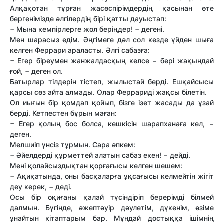
Алқақотан тұрған жасөспірімдердің қасынан өте
бергенімізде әлгілердің бірі қатты дауыстап:
− Мына кемпірлерге жол беріңдер! − дегені.
Мен шарасыз едім. Әңгімеге дәл сол кезде үйден шыға
келген Феррари араласты. Әлгі сабазға:
− Егер біреумен жанжалдасқың келсе − бері жақындай
ғой, − деген ол.
Батырлар тілдерін тістеп, жылыстай берді. Ешқайсысы
қарсы сөз айта алмады. Олар Феррариді жақсы білетін.
Ол иығын бір қомдап қойып, бізге ізет жасады да ұзай
берді. Кетпестен бұрын маған:
− Егер қолың бос болса, кешкісін шарапханаға кел, −
деген.
Мелшиіп үнсіз тұрмын. Сара әпкем:
− Әйелдерді құрметтей алатын сабаз екен! − дейді.
Мені қолайсыздықтан қорғағысы келген шешем:
− Ақиқатында, оны басқаларға ұқсағысы келмейтін жігіт
деу керек, − деді.
Осы бір оқиғаны қалай түсіндіріп берерімді білмей
далмын. Бүгінде, әжептәуір дәулетім, дүкенім, өзіме
ұнайтын кітаптарым бар. Мұндай достыққа ішімнің