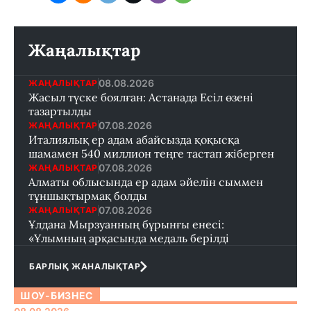
Жаңалықтар
08.08.2026
ЖАҢАЛЫҚТАР
Жасыл түске боялған: Астанада Есіл өзені
тазартылды
07.08.2026
ЖАҢАЛЫҚТАР
Италиялық ер адам абайсызда қоқысқа
шамамен 540 миллион теңге тастап жіберген
07.08.2026
ЖАҢАЛЫҚТАР
Алматы облысында ер адам әйелін сыммен
тұншықтырмақ болды
07.08.2026
ЖАҢАЛЫҚТАР
Ұлдана Мырзуанның бұрынғы енесі:
«Ұлымның арқасында медаль берілді
БАРЛЫҚ ЖАНАЛЫҚТАР
ШОУ-БИЗНЕС