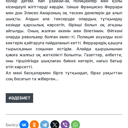
болар дегем. Көп ұзамай-ақ полицейлер мен қолы
кісендеулі жігіттерді көрдім. Ізінше Франциско Феррари
мен дон Элисео Амароның оқ тескен денелерін де алып
шықты. Алдын ала тексеруде олардың тұтқындау
кезінде қарсылық көрсетіп, бірінші болып оқ атқаны
айтылды. Оның жалған екенін мен білетінмін. Өйткені
оларда револьвер болған емес-ті. Полиция ахуалды ескі
кектерін қайтаруға пайдаланып кетті. Ферраридің қашуға
тырысқанын соңынан естідім. Алайда қыршынынан
қиюға жалғыз оқ жеткілікті болыпты. Газеттер, әлбетте,
оны тіршілігінде шықпаған биікке көтеріп, нағыз батыр
етіп көрсетті.
Ал мені басқалармен бірге тұтқындап, біраз уақыттан
соң босатып та жіберген...
#ӘДЕБИЕТ
Бөлісу: