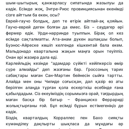
шым-шытырық қанжарласу сипатында жазылуы да
кәдік. Есімде жоқ, Энтре-Риос провинциясынан екенімді
сізге айттым ба екен, осы?
Еврей-гаучо болдық, деп те өтірік айтпай-ақ қояйын.
Гаучо-еврей деген болған да емес. Біз − саудагер әрі
фермер едік. Урди-нарринде туыппын. Бірақ ол кез
есімде сақталмапты. Ата-анам дүкен ашпақшы болып,
Буэнос-Айреске көшіп келгенде кішкентай бала екем.
Мальдонадо кварталына жақын маңға орын теуіппіз.
Онан әрі жазира дала еді.
Карлейльдің кезінде "адамдар сүйікті кейіпкерсіз өмір
сүре алмайды" деп жазғаны бар. Гроссоның тарих
сабақтары маған Сан-Мартин бейнесін сыйға тартты.
Алайда мен оны Чилиде соғысқан, дәл қазір өз аты
берілген алаңда тұрған қола ескерткіш есебінде ғана
қабылдадым. Сіз екеуіміздің сорымызға орай, тағдырдың
маған басқа бір батыр − Франциско Феррариді
жолықтырғаны ғой. Бұл есімді бұрын естімегеніңіз де
кәдік.
Біздің кварталдың Корраллес пен Бахо сияқты
күмәнділеу дақпырты шықпаса да мұндағы әр