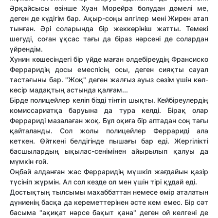
Әрқайсысы өзінше Хуан Морейра болудан дәмелі ме,
деген де күдігім бар. Ақыр-соңы әлгілер мені Жирен атап
тынған. Әрі соларында бір жеккөрініш жатты. Темекі
шегуді, соған ұқсас тағы да біраз нәрсені де солардан
үйрендім.
Хунин көшесіндегі бір үйде маған әлдебіреудің Франсиско
Ферраридің досы емеспісің осы, деген сияқты сауал
тастағыны бар. "Жоқ" деген жалғыз ауыз сөзім үшін көл-
көсір мадақтың астында қалғам...
Бірде полицейлер келіп бізді тінтіп шықты. Кейбіреулердің
комиссариатқа баруына да тура келді. Бірақ олар
Феррариді мазалаған жоқ. Бұл оқиға бір аптадан соң тағы
қайталанды. Сол жолы полицейлер Феррариді ала
кеткен. Өйткені белдігінде пышағы бар еді. Жергілікті
басшылардың ықылас-сенімінен айырылып қалуы да
мүмкін ғой.
Оңбай алданған жас Ферраридің мүшкіл жағдайын қазір
түсініп жүрмін. Ал сол кезде ол мен үшін тірі құдай еді.
Достықтың тылсымы махаббаттан немесе өмір аталатын
дүниенің басқа да кереметтерінен әсте кем емес. Бір сәт
басыма "ақиқат нәрсе бақыт қана" деген ой келгені де