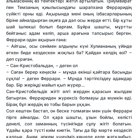
альмасеннің өз тентектері жетіл артылатын. Триумвират
пен Темзаның қиылысындағы шарапхана Ферраридің
сүйікті орны еді. Ақырында мені оның ізбасарларының
біріне айналдырған оқиға да дәл осы жерде өтті. Бір құты
шай ішпекші болып барғам. Бұйра шашты, мұртты
бейтаныс адам келіп, арша арағына тапсырыс берген.
Феррари одан ақырын ғана:
− Айтшы, осы сенімен алдыңғы күні Хулиананың үйінде
өткен биде кездескен жоқпыз ба? Қайдан келдің өзі? −
деп сұраған.
− Сан-Кристобальдан, − деген ол
− Саған берер кеңесім − мұнда екінші қайтара басыңды
сұқпа! − деген Феррари. − Мұнда тәртіпсіздеу адамдар
бар. Бір жеріңді майып қып жүрер...
Сан-Кристобельдік жігіт әлгі жерден қарасын жылдам
батырған. Феррариден жүрексіз болмауы да мүмкін еді.
Бірақ бұл жердің өз тобы барын ұққан.
Сол кештен бастап, он беске толмаған мен үшін Феррари
пірге айналды. Ол қара шашты, ұзын бойлы, келісті
денелі, сол заманның түсінігінде сұлу жігіт болатын.
Ұдайы қара түсті киім киетін. Тағы да бір мәрте кездесіп
қалдық. Анам, әпкем үшеуіміз көшеде келе жатқанбыз.