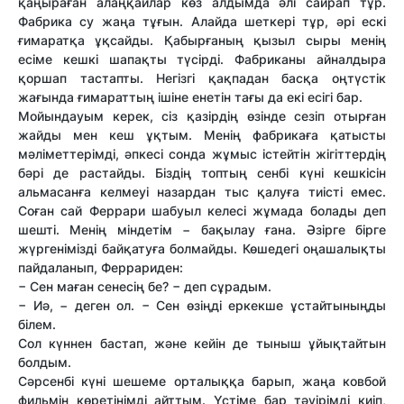
қаңыраған алаңқайлар көз алдымда әлі сайрап тұр.
Фабрика су жаңа тұғын. Алайда шеткері тұр, әрі ескі
ғимаратқа ұқсайды. Қабырғаның қызыл сыры менің
есіме кешкі шапақты түсірді. Фабриканы айналдыра
қоршап тастапты. Негізгі қақпадан басқа оңтүстік
жағында ғимараттың ішіне енетін тағы да екі есігі бар.
Мойындауым керек, сіз қазірдің өзінде сезіп отырған
жайды мен кеш ұқтым. Менің фабрикаға қатысты
мәліметтерімді, әпкесі сонда жұмыс істейтін жігіттердің
бәрі де растайды. Біздің топтың сенбі күні кешкісін
альмасанға келмеуі назардан тыс қалуға тиісті емес.
Соған сай Феррари шабуыл келесі жұмада болады деп
шешті. Менің міндетім − бақылау ғана. Әзірге бірге
жүргенімізді байқатуға болмайды. Көшедегі оңашалықты
пайдаланып, Феррариден:
− Сен маған сенесің бе? − деп сұрадым.
− Иә, − деген ол. − Сен өзіңді еркекше ұстайтыныңды
білем.
Сол күннен бастап, және кейін де тыныш ұйықтайтын
болдым.
Сәрсенбі күні шешеме орталыққа барып, жаңа ковбой
фильмін көретінімді айттым. Үстіме бар тәуірімді киіп,