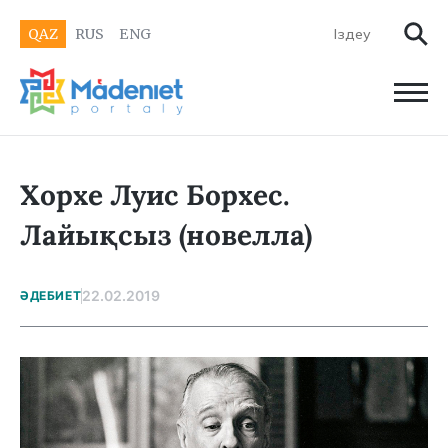
QAZ
RUS
ENG
Хорхе Луис Борхес.
Лайықсыз (новелла)
22.02.2019
ӘДЕБИЕТ