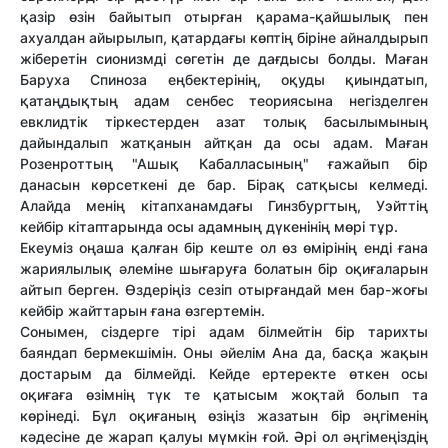
қазір өзін байытып отырған қарама-қайшылық пен
ахуалдан айырылып, қатардағы көптің біріне айналдырып
жіберетін сионизмді сөгетін де дағдысы болды. Маған
Баруха Спиноза еңбектерінің, оқуды қиындатып,
қатаңдықтың адам сенбес теориясына негізделген
евклидтік тіркестерден азат толық басылымының
дайындалып жатқанын айтқан да осы адам. Маған
Розенроттың "Ашық Кабалласының" ғажайып бір
данасын көрсеткені де бар. Бірақ сатқысы келмеді.
Алайда менің кітапханамдағы Гинзбургтың, Уэйттің
кейбір кітаптарында осы адамның дүкенінің мөрі тұр.
Екеуміз оңаша қалған бір кеште ол өз өмірінің енді ғана
жариялылық әлеміне шығаруға болатын бір оқиғаларын
айтып берген. Өздеріңіз сезіп отырғандай мен бар-жоғы
кейбір жайттарын ғана өзгертемін.
Сонымен, сіздерге тірі адам білмейтін бір тарихты
баяндап бермекшімін. Оны әйелім Ана да, басқа жақын
достарым да білмейді. Кейде ертеректе өткен осы
оқиғаға өзімнің түк те қатысым жоқтай болып та
көрінеді. Бұл оқиғаның өзіңіз жазатын бір әңгіменің
кәдесіне де жарап қалуы мүмкін ғой. Әрі ол әңгімеңіздің