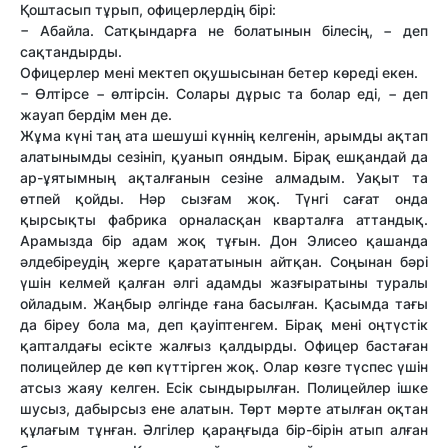
Қоштасып тұрып, офицерлердің бірі:
− Абайла. Сатқындарға не болатынын білесің, − деп
сақтандырды.
Офицерлер мені мектеп оқушысынан бетер көреді екен.
− Өлтірсе − өлтірсін. Солары дұрыс та болар еді, − деп
жауап бердім мен де.
Жұма күні таң ата шешуші күннің келгенін, арымды ақтап
алатынымды сезініп, қуанып ояндым. Бірақ ешқандай да
ар-ұятымның ақталғанын сезіне алмадым. Уақыт та
өтпей қойды. Нәр сызғам жоқ. Түнгі сағат онда
қырсықты фабрика орналасқан кварталға аттандық.
Арамызда бір адам жоқ тұғын. Дон Элисео қашанда
әлдебіреудің жерге қарататынын айтқан. Соңынан бәрі
үшін келмей қалған әлгі адамды жазғыратыны туралы
ойладым. Жаңбыр әлгінде ғана басылған. Қасымда тағы
да біреу бола ма, деп қауіптенгем. Бірақ мені оңтүстік
қапталдағы есікте жалғыз қалдырды. Офицер бастаған
полицейлер де көп күттірген жоқ. Олар көзге түспес үшін
атсыз жаяу келген. Есік сындырылған. Полицейлер ішке
шусыз, дабырсыз ене алатын. Төрт мәрте атылған оқтан
құлағым тұнған. Әлгілер қараңғыда бір-бірін атып алған