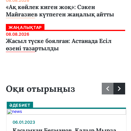
08.08.2026
«Ақ көйлек киген жоқ»: Сәкен
Майғазиев күтпеген жаңалық айтты
ЖАҢАЛЫҚТАР
08.08.2026
Жасыл түске боялған: Астанада Есіл
өзені тазартылды
Оқи отырыңыз
ӘДЕБИЕТ
06.01.2023
Қасымхан Бегманов. Қадыр Мырза