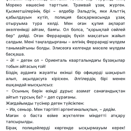
Мореко көшесіне тарттым. Трамвай ұзақ жүрген.
Қызметшілерінің бірі − әлдебір Эальдтің, яки Альттің
қабылдауын күтіп, полиция басқармасында ұзақ
отыруыма тура келді. Мен оған құпия ақпарат
әкелгенімді айтам, баяғы. Ол болса, "қорықпай сөйлей
бер" дейді. Оған Ферраридің бүкіл мақсатын жайып
салдым. Мені таңғалдырғаны − әлгінің Феррариді мүлдем
танымайтыны болды. Элисеоға келгенде мәселе мүлдем
басқаша.
− Ә! − деген ол − Ориенталь кварталындағы бұзақылар
тобын айтасың ғой!
Біздің ауданға жауапты екінші бір офицерді шақырып
алып, ақылдасуға кіріскен. Әлгілердің бірі менен
ешқандай мысқылсыз:
− Осының бәрін өзіңді дұрыс азамат санағандықтан
айтып тұрсың ба? − деп сұрағаны.
Жағдайымды түсінер деген түйсікпен:
− Иә, сеньор. Мен тәртіпті аргентиналықпын, − дедім.
Маған о баста өзіме жүктелген міндетті атқару
тапсырылды.
Бірақ полицейлерді көргенде ысқырмауым керек!