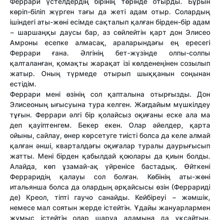
Феррари үстелдердің бірінің төрінде отырды. Бұрын
көріп-біліп жүрген тағы да жеті адам отыр. Солардың
ішіндегі аты-жөні есімде сақталып қалған бірден-бір адам
− шаршаңқы даусы бар, аз сөйлейтін қарт дон Элисео
Амроны есепке алмасақ, араларындағы ең ересегі
Феррари ғана. Әлгінің бет-жүзінде олпы-солпы
қалталанған, қомақты жарақат ізі көлденеңінен созылып
жатыр. Оның түрмеде отырып шыққанын соңынан
естідім.
Феррари мені өзінің сол қапталына отырғызды. Дон
Элисеоның ығысуына тура келген. Жағдайым мүшкілдеу
тұғын. Феррари әлгі бір қолайсыз оқиғаны еске ала ма
деп қауіптенгем. Бекер екен. Олар әйелдер, қарта
ойыны, сайлау, өнер көрсетуге тиісті болса да келе алмай
қалған әнші, кварталдағы оқиғалар туралы даурығысып
жатты. Мені бірден қабылдай қоюлары да қиын болды.
Алайда, көп ұзамай-ақ үйренісе бастадық. Өйткені
Ферраридің қалауы сол болған. Көбінің аты-жөні
итальянша болса да олардың әрқайсысы өзін (Феррариді
де) Креол, тіпті гаучо санайды. Кейбіреуі − жәмшік,
немесе мал соятын жерде істейтін. Ұдайы жануарлармен
жұмыс істейтін олар шаруа адамына да ұқсайтын.