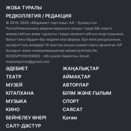
ЖОБА ТУРАЛЫ
РЕДКОЛЛЕГИЯ
/
РЕДАКЦИЯ
© 2018-2025 «Мәдениет порталы» АА - Қазақстан
Республикасының мәдени мұрасын заңды түрде бір жерге
жинақтайтын және тұрақты түрде насихаттайтын ағартушылық
бағыттағы бірден-бір мәдени платформа. Бұл желі ресурсының
ақпараттық өнімдері 18 жастан асқан азаматтарға арналған. ҚР
Ақпарат және коммуникациялар министрлігінің No
KZ09VPY00109962 - ИА куәлігі берілген. Email:
madeniportal@gmail.com
ӘДЕБИЕТ
ЖАҢАЛЫҚТАР
ТЕАТР
АЙМАҚТАР
МУЗЕЙ
АВТОРЛАР
КІТАПХАНА
БІЛІМ ЖӘНЕ ҒЫЛЫМ
МУЗЫКА
СПОРТ
КИНО
САЯСАТ
БЕЙНЕЛЕУ ӨНЕРІ
Қоғам
САЛТ-ДӘСТҮР