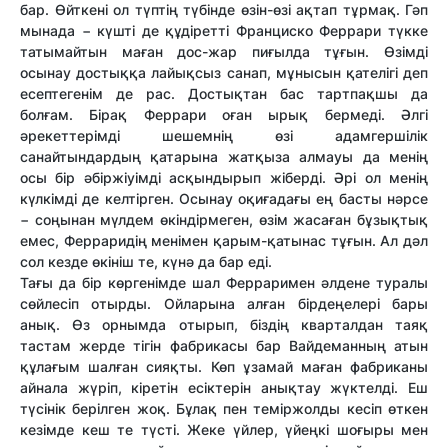
бар. Өйткені ол түптің түбінде өзін-өзі ақтап тұрмақ. Гәп
мынада − күшті де құдіретті Франциско Феррари түкке
татымайтын маған дос-жар пиғылда тұғын. Өзімді
осынау достыққа лайықсыз санап, мұнысын қателігі деп
есептегенім де рас. Достықтан бас тартпақшы да
болғам. Бірақ Феррари оған ырық бермеді. Әлгі
әрекеттерімді шешемнің өзі адамгершілік
санайтындардың қатарына жатқыза алмауы да менің
осы бір әбіржіуімді асқындырып жіберді. Әрі ол менің
күлкімді де келтірген. Осынау оқиғадағы ең басты нәрсе
− соңынан мүлдем өкіндірмеген, өзім жасаған бұзықтық
емес, Ферраридің менімен қарым-қатынас тұғын. Ал дәл
сол кезде өкініш те, күнә да бар еді.
Тағы да бір көргенімде шал Ферраримен әлдене туралы
сөйлесіп отырды. Ойларына алған бірдеңелері бары
анық. Өз орнымда отырып, біздің кварталдан таяқ
тастам жерде тігін фабрикасы бар Вайдеманның атын
құлағым шалған сияқты. Көп ұзамай маған фабриканы
айнала жүріп, кіретін есіктерін анықтау жүктелді. Еш
түсінік берілген жоқ. Бұлақ пен теміржолды кесіп өткен
кезімде кеш те түсті. Жеке үйлер, үйеңкі шоғыры мен