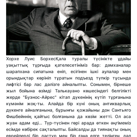
Хорхе Луис Борхес
Қала туралы түсінікте ұдайы
уақыттық тұрғыда қателесетініміз бар: дәмханалар
шарапхана сипатына еніп, есігінен ішкі аулалар мен
орындықтар көрініп тұратын подъезд түпкір тұсында
лифтісі бар лас дәлізге айналыпты. Сонымен, бірнеше
жыл бойына өзімді Талькауано көшесіндегі белгілікті
жерде "Буэнос-Айрес" кітап дүкенінің күтіп тұрғанына
күмәнім жоқ-ты. Алайда бір күні оның антикварлық
дүкенге айналғанына, бұрынғы қожайыны дон Сантьяго
Фишбейннің қайтыс болғанына да көзім жетті. Ол аса
жуан адам еді... Түр-түсінен гөрі арада өткен әңгімеміз
есімде көбірек сақталыпты. Байсалды да тиянақты оның
еврейлерді бір дәстүр мен бір ғана елге телінген, дәл