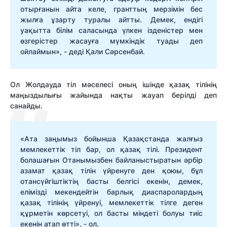
отырғанын айта келе, гранттың мерзімін бес
жылға ұзарту туралы айтты. Демек, ендігі
уақытта білім саласында үлкен ізденістер мен
өзгерістер жасауға мүмкіндік туады деп
ойлаймын», - деді Қали Сәрсенбай.
Ол Жолдауда тіл мәселесі оның ішінде қазақ тілінің
маңыздылығы жайында нақты жауап берілді деп
санайды.
«Ата заңымыз бойынша Қазақстанда жалғыз
мемлекеттік тіл бар, ол қазақ тілі. Президент
болашағын Отанымызбен байланыстыратын әрбір
азамат қазақ тілін үйренуге ден қоюы, бұл
отансүйгіштіктің басты белгісі екенін, демек,
елімізді мекендейтін барлық диаспаролардың
қазақ тілінің үйренуі, мемлекеттік тілге деген
құрметін көрсетуі, ол басты міндеті болуы тиіс
екенін атап өтті», - ол.