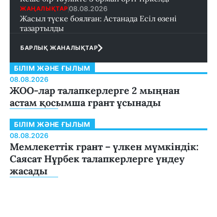
08.08.2026
ЖАҢАЛЫҚТАР
Жасыл түске боялған: Астанада Есіл өзені
тазартылды
БАРЛЫҚ ЖАНАЛЫҚТАР
БІЛІМ ЖӘНЕ ҒЫЛЫМ
08.08.2026
ЖОО-лар талапкерлерге 2 мыңнан
астам қосымша грант ұсынады
БІЛІМ ЖӘНЕ ҒЫЛЫМ
08.08.2026
Мемлекеттік грант – үлкен мүмкіндік:
Саясат Нұрбек талапкерлерге үндеу
жасады