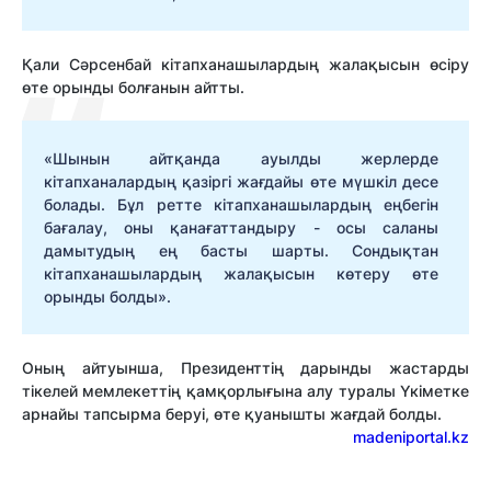
Қали Сәрсенбай кітапханашылардың жалақысын өсіру
өте орынды болғанын айтты.
«Шынын айтқанда ауылды жерлерде
кітапханалардың қазіргі жағдайы өте мүшкіл десе
болады. Бұл ретте кітапханашылардың еңбегін
бағалау, оны қанағаттандыру - осы саланы
дамытудың ең басты шарты. Сондықтан
кітапханашылардың жалақысын көтеру өте
орынды болды».
Оның айтуынша, Президенттің дарынды жастарды
тікелей мемлекеттің қамқорлығына алу туралы Үкіметке
арнайы тапсырма беруі, өте қуанышты жағдай болды.
madeniportal.kz