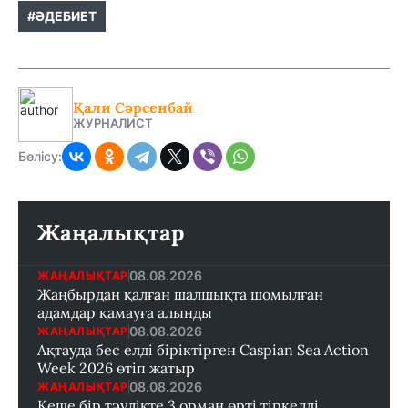
#ӘДЕБИЕТ
Қали Сәрсенбай
ЖУРНАЛИСТ
Бөлісу:
Жаңалықтар
08.08.2026
ЖАҢАЛЫҚТАР
Жаңбырдан қалған шалшықта шомылған
адамдар қамауға алынды
08.08.2026
ЖАҢАЛЫҚТАР
Ақтауда бес елді біріктірген Caspian Sea Action
Week 2026 өтіп жатыр
08.08.2026
ЖАҢАЛЫҚТАР
Кеше бір тәулікте 3 орман өрті тіркелді