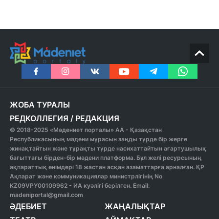
ЖОБА ТУРАЛЫ
РЕДКОЛЛЕГИЯ
/
РЕДАКЦИЯ
© 2018-2025 «Мәдениет порталы» АА - Қазақстан
Республикасының мәдени мұрасын заңды түрде бір жерге
жинақтайтын және тұрақты түрде насихаттайтын ағартушылық
бағыттағы бірден-бір мәдени платформа. Бұл желі ресурсының
ақпараттық өнімдері 18 жастан асқан азаматтарға арналған. ҚР
Ақпарат және коммуникациялар министрлігінің No
KZ09VPY00109962 - ИА куәлігі берілген. Email:
madeniportal@gmail.com
ӘДЕБИЕТ
ЖАҢАЛЫҚТАР