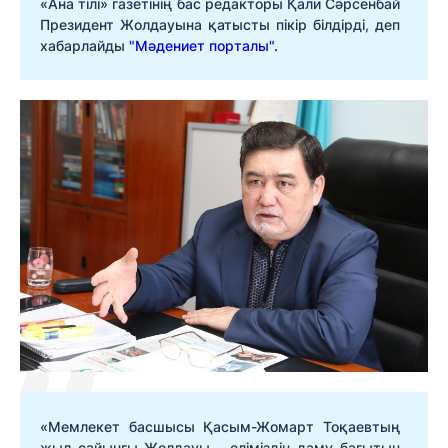
«Ана тілі» газетінің бас редакторы Қали Сәрсенбай
Президент Жолдауына қатысты пікір білдірді, деп
хабарлайды
"Мәдениет порталы".
«Мемлекет басшысы Қасым-Жомарт Тоқаевтың
жыл сайынғы Жолдауы - еліміздің даму бағытын