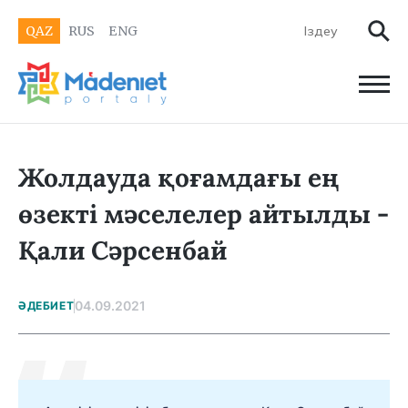
QAZ
RUS
ENG
Жолдауда қоғамдағы ең
өзекті мәселелер айтылды -
Қали Сәрсенбай
04.09.2021
ӘДЕБИЕТ