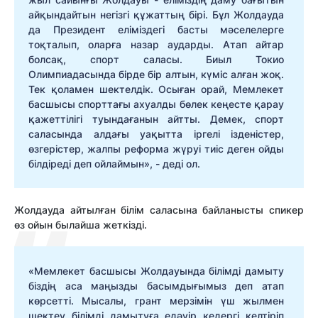
айқындайтын негізгі құжаттың бірі. Бұл Жолдауда
да Президент еліміздегі басты мәселелерге
тоқталып, оларға назар аударды. Атап айтар
болсақ, спорт саласы. Биыл Токио
Олимпиадасында бірде бір алтын, күміс алған жоқ.
Тек қоламен шектелдік. Осыған орай, Мемлекет
басшысы спорттағы ахуалды бөлек кеңесте қарау
қажеттілігі туындағанын айтты. Демек, спорт
саласында алдағы уақытта іргелі ізденістер,
өзгерістер, жалпы реформа жүруі тиіс деген ойды
білдіреді деп ойлаймын», - деді ол.
Жолдауда айтылған білім саласына байланысты спикер
өз ойын былайша жеткізді.
«Мемлекет басшысы Жолдауында білімді дамыту
біздің аса маңызды басымдығымыз деп атап
көрсетті. Мысалы, грант мерзімін үш жылмен
шектеу білімді дамытуға едәуір кедергі келтіріп