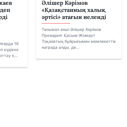
жаев
Әлішер Кәрімов
 деп
«Қазақстанның халық
рді
әртісі» атағын иеленді
у
Танымал әнші Әлішер Кәрімов
Президент Қасым-Жомарт
Тоқаевтың бұйрығымен мемлекеттік
лғарда 16
награда алды, де...
п күдікке
ттау к...