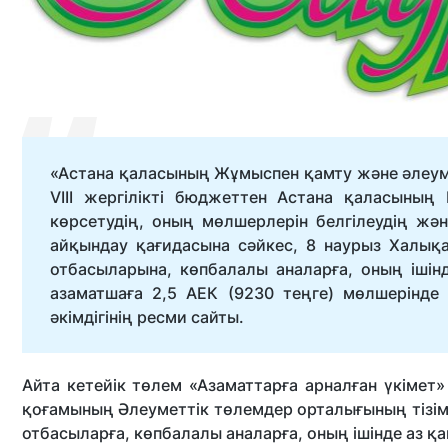
«Астана қаласының Жұмыспен қамту және әлеум
VIII жергілікті бюджеттен Астана қаласының
көрсетудің, оның мөлшерлерін белгілеудің жә
айқындау қағидасына сәйкес, 8 наурыз Халық
отбасыларына, көпбалалы аналарға, оның іші
азаматшаға 2,5 АЕК (9230 теңге) мөлшерінде
әкімдігінің ресми сайты.
Айта кетейік төлем «Азаматтарға арналған үкіме
қоғамының Әлеуметтік төлемдер орталығының тізімі
отбасыларға, көпбалалы аналарға, оның ішінде аз қа