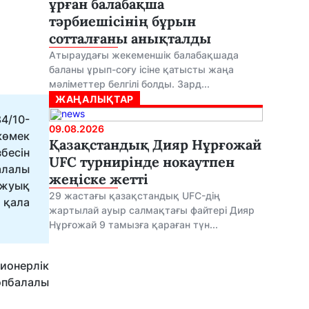
ұрған балабақша
тәрбиешісінің бұрын
сотталғаны анықталды
Атыраудағы жекеменшік балабақшада
баланы ұрып-соғу ісіне қатысты жаңа
мәліметтер белгілі болды. Зард...
ЖАҢАЛЫҚТАР
4/10-
09.08.2026
көмек
Қазақстандық Дияр Нұрғожай
бесін
UFC турнирінде нокаутпен
алалы
жеңіске жетті
 жуық
29 жастағы қазақстандық UFC-дің
 қала
жартылай ауыр салмақтағы файтері Дияр
Нұрғожай 9 тамызға қараған түн...
ионерлік
көпбалалы