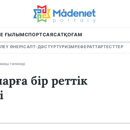
НЕ ҒЫЛЫМ
СПОРТ
САЯСАТ
ҚОҒАМ
ЛЕУ ӨНЕРІ
САЛТ-ДӘСТҮР
ТУРИЗМ
РЕФЕРАТТАР
ТЕСТТЕР
емақы төленеді
арға бір реттік
і