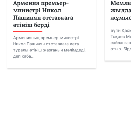
Армения премьер-
Мемле
министрі Никол
жылда 
Пашинян отставкаға
жұмыс
өтініш берді
Бүгін Қа
Тоқаев М
Арменияның премьер-министрі
сайланға
Никол Пашинян отставкаға кету
отыр. Бірд
туралы өтініш жазғанын мәлімдеді,
деп хаба...