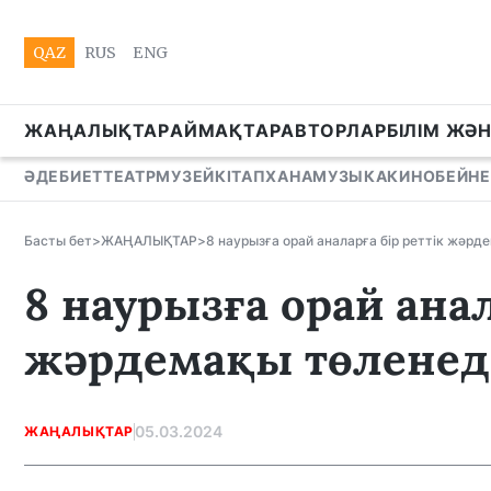
QAZ
RUS
ENG
ЖАҢАЛЫҚТАР
АЙМАҚТАР
АВТОРЛАР
БІЛІМ ЖӘ
ӘДЕБИЕТ
ТЕАТР
МУЗЕЙ
КІТАПХАНА
МУЗЫКА
КИНО
БЕЙНЕ
Басты бет
>
ЖАҢАЛЫҚТАР
>
8 наурызға орай аналарға бір реттік жәрд
8 наурызға орай анал
жәрдемақы төленед
05.03.2024
ЖАҢАЛЫҚТАР