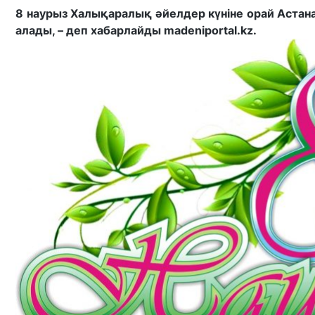
8 наурыз Халықаралық әйелдер күніне орай Астан
алады, – деп хабарлайды madeniportal.kz.