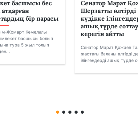
кет басшысы бес
Сенатор Марат Қо
атқарған
Шерзатты өлтірді
тардың бір парасы
күдікке ілінгенде
ашық түрде сотта
сым-Жомарт Кемелұлы
керегін айтты
емлекет басшысы болып
нына тура 5 жыл толып
Сенатор Марат Қожаев Та
ен...
жастағы баланы өлтірді де
ілінгендерді ашық түрде со