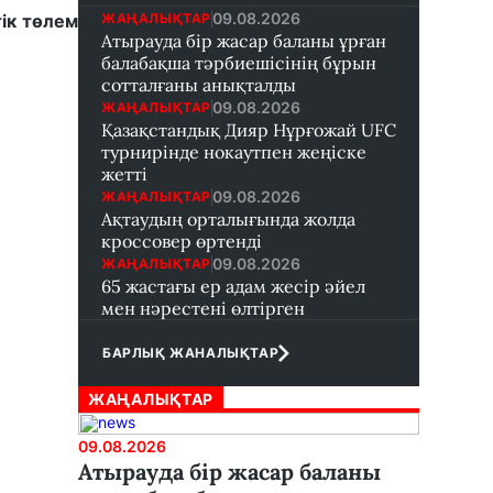
09.08.2026
ЖАҢАЛЫҚТАР
ік төлем
Атырауда бір жасар баланы ұрған
балабақша тәрбиешісінің бұрын
сотталғаны анықталды
09.08.2026
ЖАҢАЛЫҚТАР
Қазақстандық Дияр Нұрғожай UFC
турнирінде нокаутпен жеңіске
жетті
09.08.2026
ЖАҢАЛЫҚТАР
Ақтаудың орталығында жолда
кроссовер өртенді
09.08.2026
ЖАҢАЛЫҚТАР
65 жастағы ер адам жесір әйел
мен нәрестені өлтірген
БАРЛЫҚ ЖАНАЛЫҚТАР
ЖАҢАЛЫҚТАР
09.08.2026
Атырауда бір жасар баланы