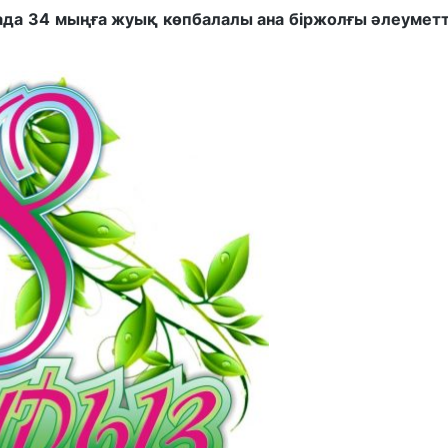
ада 34 мыңға жуық көпбалалы ана біржолғы әлеуметт