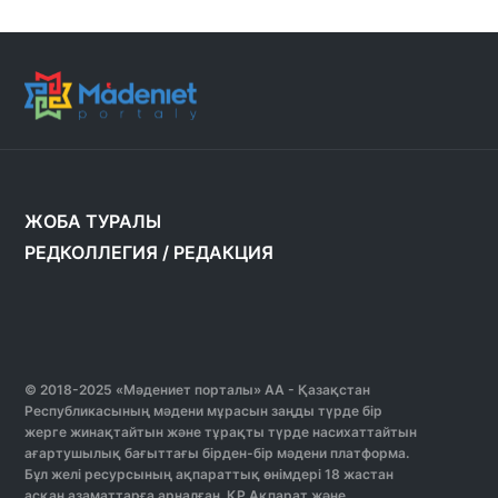
ЖОБА ТУРАЛЫ
РЕДКОЛЛЕГИЯ
/
РЕДАКЦИЯ
© 2018-2025 «Мәдениет порталы» АА - Қазақстан
Республикасының мәдени мұрасын заңды түрде бір
жерге жинақтайтын және тұрақты түрде насихаттайтын
ағартушылық бағыттағы бірден-бір мәдени платформа.
Бұл желі ресурсының ақпараттық өнімдері 18 жастан
асқан азаматтарға арналған. ҚР Ақпарат және