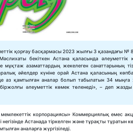
еттік қорғау басқармасы 2023 жылғы 3 қазандағы № 8
 Мәслихаты бекіткен Астана қаласында әлеуметтік 
не мұқтаж азаматтардың жекелеген санаттарының тіз
аралық әйелдер күніне орай Астана қаласының көпб
нде аз қамтылған аналар болып табылатын 34 мыңға
 біржолғы әлеуметтік көмек төленеді», – деп жазды
т» мемлекеттік корпорациясы» Коммерциялық емес акц
 негізінде Астанада тіркелген және тұрақты тұратын 
мтылған аналарға жүргізіледі.