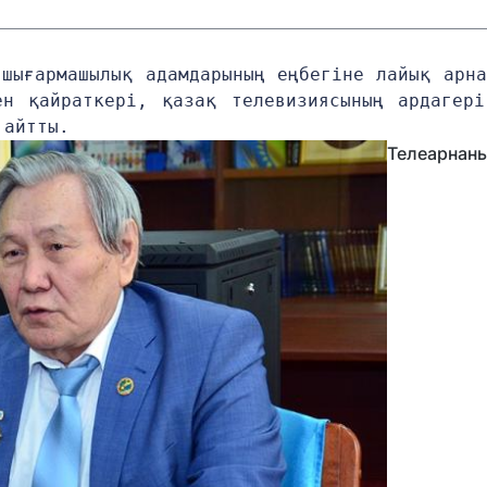
шығармашылық адамдарының еңбегіне лайық арна
н қайраткері, қазақ телевизиясының ардагері 
 айтты.
Телеарнан