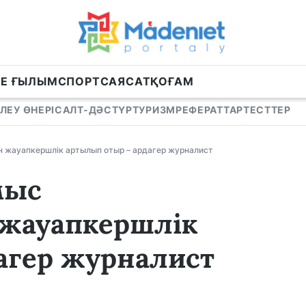
НЕ ҒЫЛЫМ
СПОРТ
САЯСАТ
ҚОҒАМ
ЛЕУ ӨНЕРІ
САЛТ-ДӘСТҮР
ТУРИЗМ
РЕФЕРАТТАР
ТЕСТТЕР
н жауапкершлік артылып отыр – ардагер журналист
мыс
 жауапкершлік
агер журналист