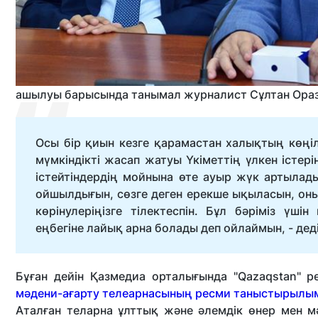
ашылуы барысында танымал журналист Сұлтан Ораз
Осы бір қиын кезге қарамастан халықтың көңі
мүмкіндікті жасап жатуы Үкіметтің үлкен істер
істейтіндердің мойнына өте ауыр жүк артылады
ойшылдығын, сөзге деген ерекше ықыласын, оның
көрінулеріңізге тілектеспін. Бұл бәріміз ү
еңбегіне лайық арна болады деп ойлаймын, - дед
Бұған дейін Қазмедиа орталығында "Qazaqstan"
мәдени-ағарту телеарнасының ресми таныстырылы
Аталған теларна ұлттық және әлемдік өнер мен 