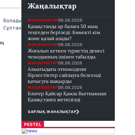
Жаңалықтар
06.08.2026
ЖАҢАЛЫҚТАР
 болады 
Қазақстанда әр балаға 50 мың
Сұлтан 
теңгеден беріледі: Көмекті кім
және қалай алады?
ың
06.08.2026
ЖАҢАЛЫҚТАР
Жоғалып кеткен туристің денесі
чемоданның ішінен табылды
06.08.2026
ЖАҢАЛЫҚТАР
Алматыдағы этномәдени
бірлестіктер сайлауға белсенді
қатысуға шақырды
06.08.2026
ЖАҢАЛЫҚТАР
Блогер Қайсар Қамза Вьетнамнан
Қазақстанға жеткізілді
БАРЛЫҚ ЖАНАЛЫҚТАР
PESTEL