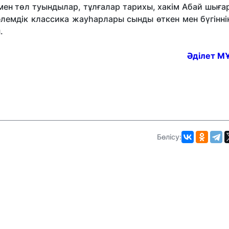
 мен төл туындылар, тұлғалар тарихы, хакім Абай шығ
әлемдік классика жауһарлары сынды өткен мен бүгінн
.
Әділет М
Бөлісу: