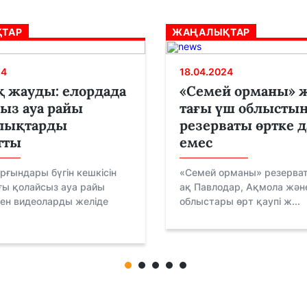
ТАР
ЖАҢАЛЫҚТАР
24
18.04.2024
 жауды: елордада
«Семей орманы» 
ыз ауа райы
тағы үш облысты
алықтарды
резерваты өртке 
тты
емес
рғындары бүгін кешкісін
«Семей орманы» резерват
ғы қолайсыз ауа райы
ақ Павлодар, Ақмола жән
ген видеоларды желіде
облыстары өрт қаупі ж...
.