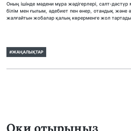
Оның ішінде мәдени мұра жәдігерлері, салт-дәстүр
білім мен ғылым, әдебиет пен өнер, отандық және 
жалғайтын жобалар қалың көрерменге жол тартады
#ЖАҢАЛЫҚТАР
Оқи отырыңыз