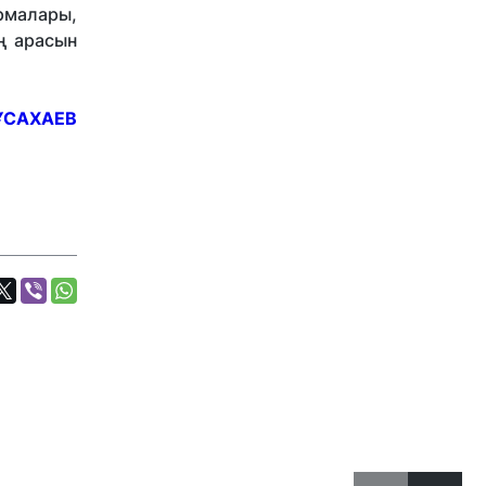
армалары,
ің арасын
ҰСАХАЕВ