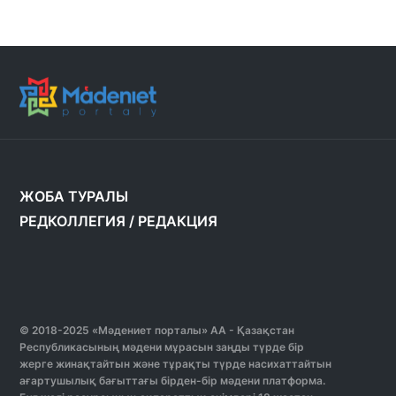
ЖОБА ТУРАЛЫ
РЕДКОЛЛЕГИЯ
/
РЕДАКЦИЯ
© 2018-2025 «Мәдениет порталы» АА - Қазақстан
Республикасының мәдени мұрасын заңды түрде бір
жерге жинақтайтын және тұрақты түрде насихаттайтын
ағартушылық бағыттағы бірден-бір мәдени платформа.