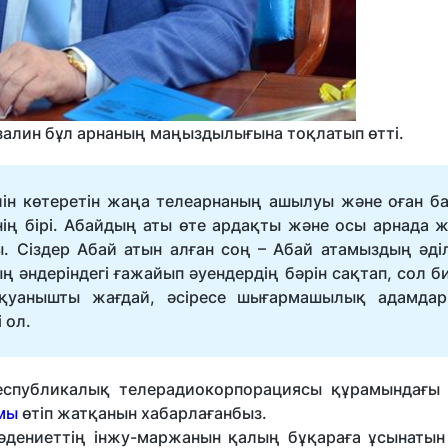
алин бұл арнаның маңыздылығына тоқлатып өтті.
лін көтеретін жаңа телеарнаның ашылуы және оған б
інің бірі. Абайдың аты өте ардақты және осы арнада 
. Сіздер Абай атын алған соң – Абай атамыздың әділд
 әндеріндегі ғажайып әуендердің бәрін сақтап, сол би
шін қуанышты жағдай, әсіресе шығармашылық адамда
і ол.
 республикалық телерадиокорпорациясы құрамындағ
мы
өтіп жатқанын хабарлағанбыз.
мәдениеттің інжу-маржанын қалың бұқараға ұсынатын