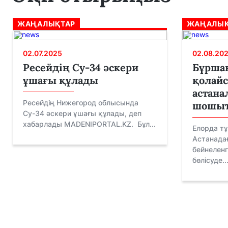
ЖАҢАЛЫҚТАР
ЖАҢАЛЫҚ
02.07.2025
02.08.20
Ресейдің Су-34 әскери
Бұршақ
ұшағы құлады
қолайс
астан
Ресейдің Нижегород облысында
шошы
Су-34 әскери ұшағы құлады, деп
хабарлады MADENIPORTAL.KZ. Бұл...
Елорда тұ
Астанада
бейнелен
бөлісуде..