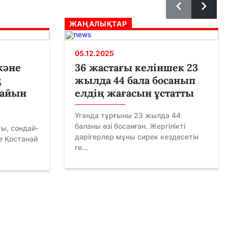
ЖАҢАЛЫҚТАР
05.12.2025
және
36 жастағы келіншек 23
ң
жылда 44 бала босанып
дайын
елдің жағасын ұстатты
Уганда тұрғыны 23 жылда 44
баланы өзі босанған. Жергілікті
ы, сондай-
дәрігерлер мұны сирек кездесетін
е Қостанай
ге...