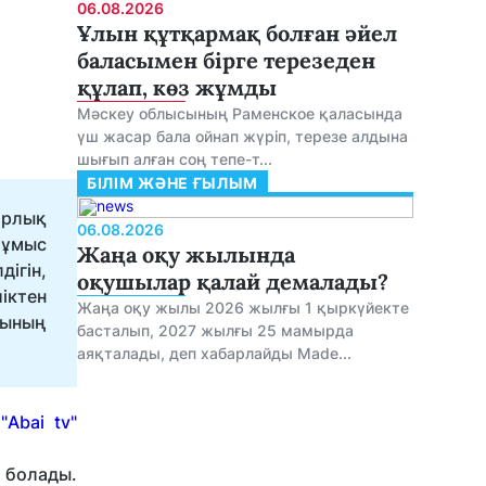
06.08.2026
Ұлын құтқармақ болған әйел
баласымен бірге терезеден
құлап, көз жұмды
Мәскеу облысының Раменское қаласында
үш жасар бала ойнап жүріп, терезе алдына
шығып алған соң тепе-т...
БІЛІМ ЖӘНЕ ҒЫЛЫМ
арлық
06.08.2026
жұмыс
Жаңа оқу жылында
ігін,
оқушылар қалай демалады?
іктен
Жаңа оқу жылы 2026 жылғы 1 қыркүйекте
рының
басталып, 2027 жылғы 25 мамырда
аяқталады, деп хабарлайды Made...
ы
"Abai tv"
 болады.