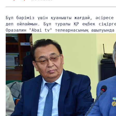
Бұл бәріміз үшін қуанышты жағдай, әсіресе 
деп ойлаймын. Бұл туралы ҚР еңбек сіңірге
Оразалин "Abai tv" телеарнасының ашылуында