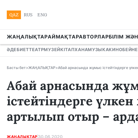
QAZ
RUS
ENG
ЖАҢАЛЫҚТАР
АЙМАҚТАР
АВТОРЛАР
БІЛІМ ЖӘ
ӘДЕБИЕТ
ТЕАТР
МУЗЕЙ
КІТАПХАНА
МУЗЫКА
КИНО
БЕЙНЕ
Басты бет
>
ЖАҢАЛЫҚТАР
>
Абай арнасында жұмыс істейтіндерге үлке
Абай арнасында жұ
істейтіндерге үлкен
артылып отыр – ард
30.06.2020
ЖАҢАЛЫҚТАР