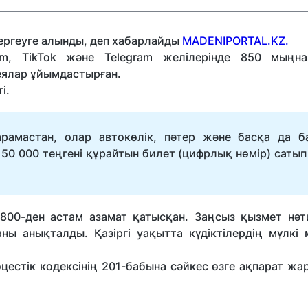
тергеуге алынды, деп хабарлайды
MADENIPORTAL.KZ.
am, TikTok және Telegram желілерінде 850 мыңн
ялар ұйымдастырған.
і.
қарамастан, олар автокөлік, пәтер және басқа да б
50 000 теңгені құрайтын билет (цифрлық нөмір) сатып
1 800-ден астам азамат қатысқан. Заңсыз қызмет нәт
ы анықталды. Қазіргі уақытта күдіктілердің мүлкі 
цестік кодексінің 201-бабына сәйкес өзге ақпарат жа