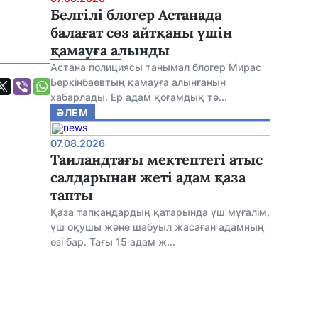
Белгілі блогер Астанада
балағат сөз айтқаны үшін
қамауға алынды
Астана полициясы танымал блогер Мирас
Беркінбаевтың қамауға алынғанын
хабарлады. Ер адам қоғамдық тә...
ӘЛЕМ
07.08.2026
Таиландтағы мектептегі атыс
салдарынан жеті адам қаза
тапты
Қаза тапқандардың қатарында үш мұғалім,
үш оқушы және шабуыл жасаған адамның
өзі бар. Тағы 15 адам ж...