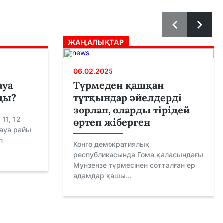
ЖАҢАЛЫҚТАР
06.02.2025
ауа
Түрмеден қашқан
ды?
тұтқындар әйелдерді
зорлап, оларды тірідей
11, 12
өртеп жіберген
 ауа райы
п
Конго демократиялық
республикасында Гома қаласындағы
Мунзензе түрмесінен сотталған ер
адамдар қашы...