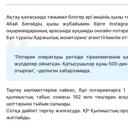
Ақтау қаласында танымал блогер әрі әншінің қызы 
Абай Бегейдің қызы жұбайымен бірге Instagr
оқырмандарының арасында ауқымды онлайн-лотере
Бұл туралы Қаржылық мониторинг агенттігімәлім етт
“Лотерея операторы ретінде тіркелмегеніне 
жүлделер ойнатқан. Қатысушылар құны 500-ден 
отырған”, –делінген хабарламада.
Тергеу мәліметтеріне сәйкес, бұл лотереяларға 
қылмыстық табыс сомасы 162 млн теңгеден асқан
шоттарына тыйым салынды.
Сотқа дейінгі тергеу жалғасуда. ҚР Қылмыстық-про
жатпайды.