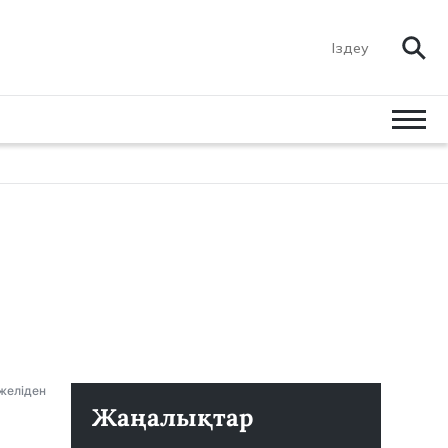
 желіден
Жаңалықтар