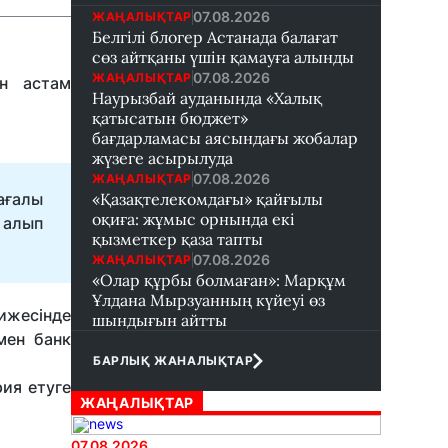
07.08.2026
ЖАҢАЛЫҚТАР
Белгілі блогер Астанада балағат
сөз айтқаны үшін қамауға алынды
07.08.2026
ЖАҢАЛЫҚТАР
ан астам
Наурызбай ауданында «Халық
қатысатын бюджет»
бағдарламасы аясындағы жобалар
жүзеге асырылуда
07.08.2026
ЖАҢАЛЫҚТАР
ағалы
«Қазақтелекомдағы» қайғылы
оқиға: жұмыс орнында екі
 алып
қызметкер қаза тапты
07.08.2026
ЖАҢАЛЫҚТАР
«Олар құрбы болмаған»: Марқұм
Ұлдана Мырзуанның күйеуі өз
ижесінде
шындығын айтты
мен банк
БАРЛЫҚ ЖАНАЛЫҚТАР
рия етуге
ЖАҢАЛЫҚТАР
07.08.2026