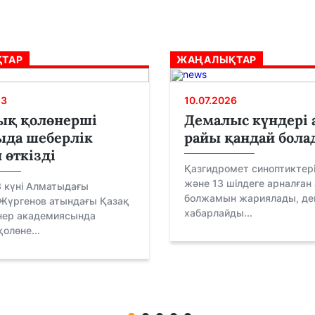
ТАР
ЖАҢАЛЫҚТАР
23
10.07.2026
ық қолөнерші
Демалыс күндері 
ыда шеберлік
райы қандай бола
 өткізді
Қазгидромет синоптиктері 
және 13 шілдеге арналған
3 күні Алматыдағы
болжамын жариялады, де
 Жүргенов атындағы Қазақ
хабарлайды...
нер академиясында
олөне...