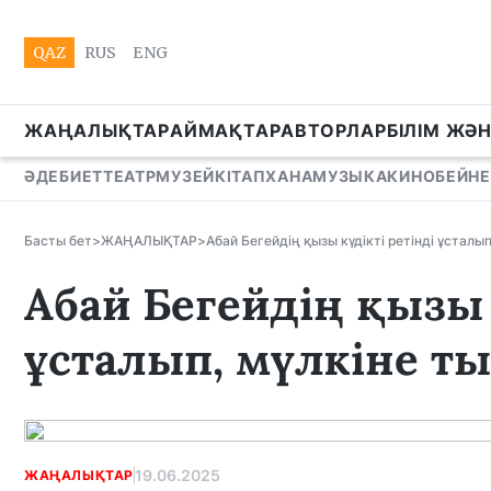
QAZ
RUS
ENG
ЖАҢАЛЫҚТАР
АЙМАҚТАР
АВТОРЛАР
БІЛІМ ЖӘ
ӘДЕБИЕТ
ТЕАТР
МУЗЕЙ
КІТАПХАНА
МУЗЫКА
КИНО
БЕЙНЕ
Басты бет
>
ЖАҢАЛЫҚТАР
>
Абай Бегейдің қызы күдікті ретінді ұстал
Абай Бегейдің қызы 
ұсталып, мүлкіне 
19.06.2025
ЖАҢАЛЫҚТАР