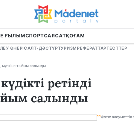
НЕ ҒЫЛЫМ
СПОРТ
САЯСАТ
ҚОҒАМ
ЛЕУ ӨНЕРІ
САЛТ-ДӘСТҮР
ТУРИЗМ
РЕФЕРАТТАР
ТЕСТТЕР
ып, мүлкіне тыйым салынды
күдікті ретінді
тыйым салынды
Фото: әлеуметтік