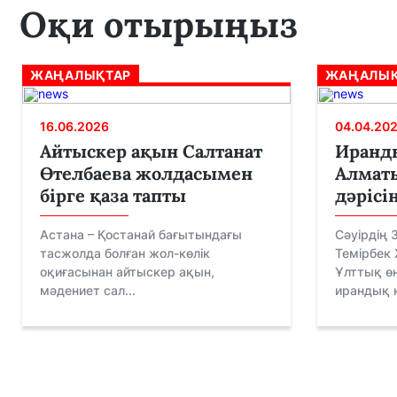
Оқи отырыңыз
ЖАҢАЛЫҚТАР
ЖАҢАЛЫҚ
16.06.2026
04.04.20
Айтыскер ақын Салтанат
Иранд
Өтелбаева жолдасымен
Алмат
бірге қаза тапты
дәрісін
Астана – Қостанай бағытындағы
Сәуірдің 
тасжолда болған жол-көлік
Темірбек
оқиғасынан айтыскер ақын,
Ұлттық ө
мәдениет сал...
ирандық қ