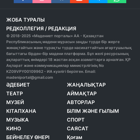
ЖОБА ТУРАЛЫ
РЕДКОЛЛЕГИЯ
/
РЕДАКЦИЯ
© 2018-2025 «Мәдениет порталы» АА - Қазақстан
Республикасының мәдени мұрасын заңды түрде бір жерге
жинақтайтын және тұрақты түрде насихаттайтын ағартушылық
бағыттағы бірден-бір мәдени платформа. Бұл желі ресурсының
ақпараттық өнімдері 18 жастан асқан азаматтарға арналған. ҚР
Ақпарат және коммуникациялар министрлігінің No
KZ09VPY00109962 - ИА куәлігі берілген. Email:
madeniportal@gmail.com
ӘДЕБИЕТ
ЖАҢАЛЫҚТАР
ТЕАТР
АЙМАҚТАР
МУЗЕЙ
АВТОРЛАР
КІТАПХАНА
БІЛІМ ЖӘНЕ ҒЫЛЫМ
МУЗЫКА
СПОРТ
КИНО
САЯСАТ
БЕЙНЕЛЕУ ӨНЕРІ
Қоғам