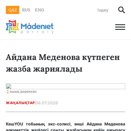
QAZ
RUS
ENG
Айдана Меденова күтпеген
жазба жариялады
ашық дереккөз
08.07.2026
ЖАҢАЛЫҚТАР
КешYOU тобының экс-солисі, әнші Айдана Меденова
әлеуметтік желідегі соңғы жазбасынан кейін ажырасу