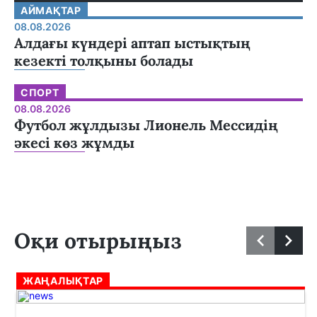
АЙМАҚТАР
08.08.2026
Алдағы күндері аптап ыстықтың
кезекті толқыны болады
СПОРТ
08.08.2026
Футбол жұлдызы Лионель Мессидің
әкесі көз жұмды
Оқи отырыңыз
ЖАҢАЛЫҚТАР