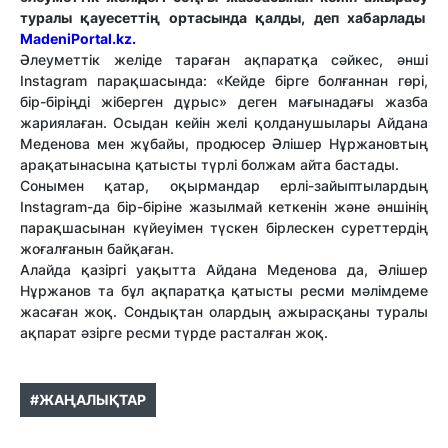
туралы қауесеттің ортасында қалды, деп хабарлады
MadeniPortal.kz.
Әлеуметтік желіде тараған ақпаратқа сәйкес, әнші
Instagram парақшасында: «Кейде бірге болғаннан гөрі,
бір-біріңді жіберген дұрыс» деген мағынадағы жазба
жариялаған. Осыдан кейін желі қолданушылары Айдана
Меденова мен жұбайы, продюсер Әлішер Нұржановтың
арақатынасына қатысты түрлі болжам айта бастады.
Сонымен қатар, оқырмандар ерлі-зайыптылардың
Instagram-да бір-біріне жазылмай кеткенін және әншінің
парақшасынан күйеуімен түскен бірлескен суреттердің
жоғалғанын байқаған.
Алайда қазіргі уақытта Айдана Меденова да, Әлішер
Нұржанов та бұл ақпаратқа қатысты ресми мәлімдеме
жасаған жоқ. Сондықтан олардың ажырасқаны туралы
ақпарат әзірге ресми түрде расталған жоқ.
#ЖАҢАЛЫҚТАР