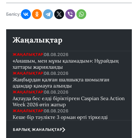
Бөлісу:
Жаңалықтар
08.08.2026
ЖАҢАЛЫҚТАР
«Анашым, мен мұны қаламадым»: Нұрайдың
хаттары жарияланды
08.08.2026
ЖАҢАЛЫҚТАР
Жаңбырдан қалған шалшықта шомылған
адамдар қамауға алынды
08.08.2026
ЖАҢАЛЫҚТАР
Ақтауда бес елді біріктірген Caspian Sea Action
Week 2026 өтіп жатыр
08.08.2026
ЖАҢАЛЫҚТАР
Кеше бір тәулікте 3 орман өрті тіркелді
БАРЛЫҚ ЖАНАЛЫҚТАР