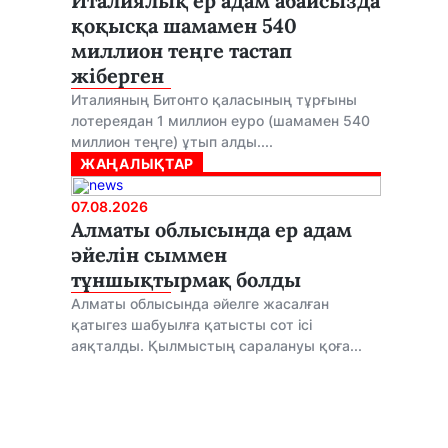
Италиялық ер адам абайсызда
қоқысқа шамамен 540
миллион теңге тастап
жіберген
Италияның Битонто қаласының тұрғыны
лотереядан 1 миллион еуро (шамамен 540
миллион теңге) ұтып алды....
ЖАҢАЛЫҚТАР
07.08.2026
Алматы облысында ер адам
әйелін сыммен
тұншықтырмақ болды
Алматы облысында әйелге жасалған
қатыгез шабуылға қатысты сот ісі
аяқталды. Қылмыстың саралануы қоға...