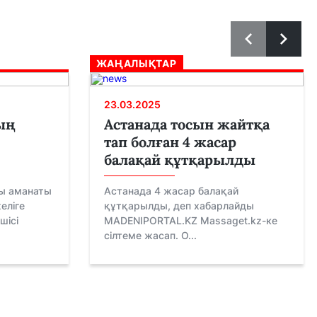
ЖАҢАЛЫҚТАР
23.03.2025
ың
Астанада тосын жайтқа
тап болған 4 жасар
балақай құтқарылды
ы аманаты
Астанада 4 жасар балақай
еліге
құтқарылды, деп хабарлайды
шісі
MADENIPORTAL.KZ Massaget.kz-ке
сілтеме жасап. О...