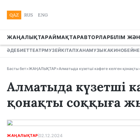
QAZ
RUS
ENG
ЖАҢАЛЫҚТАР
АЙМАҚТАР
АВТОРЛАР
БІЛІМ ЖӘ
ӘДЕБИЕТ
ТЕАТР
МУЗЕЙ
КІТАПХАНА
МУЗЫКА
КИНО
БЕЙНЕ
Басты бет
>
ЖАҢАЛЫҚТАР
>
Алматыда күзетші кафеге келген қонақты
Алматыда күзетші к
қонақты соққыға 
02.12.2024
ЖАҢАЛЫҚТАР