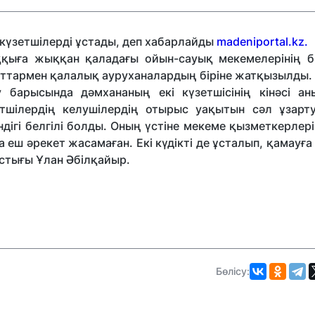
күзетшілерді ұстады, деп хабарлайды
madeniportal.kz.
қыға жыққан қаладағы ойын-сауық мекемелерінің бір
қаттармен қалалық ауруханалардың біріне жатқызылды.
у барысында дәмхананың екі күзетшісінің кінәсі ан
етшілердің келушілердің отырыс уақытын сәл ұзарт
ндігі белгілі болды. Оның үстіне мекеме қызметкерлер
еш әрекет жасамаған. Екі күдікті де ұсталып, қамауға
стығы Ұлан Әбілқайыр.
Бөлісу: