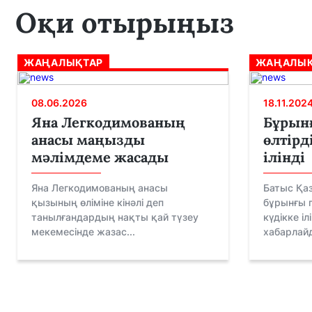
Оқи отырыңыз
ЖАҢАЛЫҚТАР
ЖАҢАЛЫҚ
08.06.2026
18.11.202
Яна Легкодимованың
Бұрын
анасы маңызды
өлтірд
мәлімдеме жасады
ілінді
Яна Легкодимованың анасы
Батыс Қа
қызының өліміне кінәлі деп
бұрынғы п
танылғандардың нақты қай түзеу
күдікке іл
мекемесінде жазас...
хабарлайд