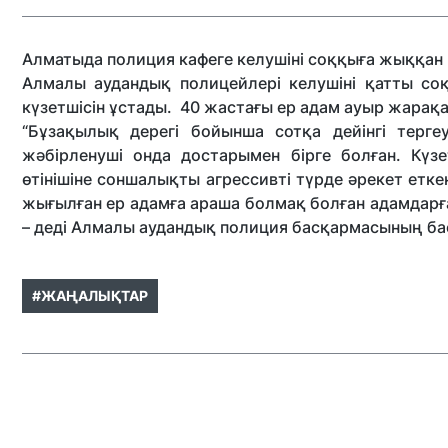
Алматыда полиция кафеге келушіні соққыға жыққан 
Алмалы аудандық полицейлері келушіні қатты соқ
күзетшісін ұстады. 40 жастағы ер адам ауыр жара
“Бұзақылық дерегі бойынша сотқа дейінгі терге
жәбірленуші онда достарымен бірге болған. Күз
өтінішіне соншалықты агрессивті түрде әрекет етке
жығылған ер адамға араша болмақ болған адамдарға 
– деді Алмалы аудандық полиция басқармасының ба
#ЖАҢАЛЫҚТАР