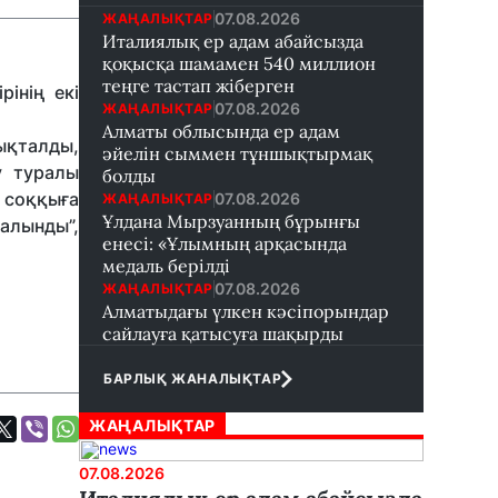
07.08.2026
ЖАҢАЛЫҚТАР
Италиялық ер адам абайсызда
қоқысқа шамамен 540 миллион
теңге тастап жіберген
інің екі
07.08.2026
ЖАҢАЛЫҚТАР
Алматы облысында ер адам
ықталды,
әйелін сыммен тұншықтырмақ
у туралы
болды
і соққыға
07.08.2026
ЖАҢАЛЫҚТАР
Ұлдана Мырзуанның бұрынғы
 алынды”,
енесі: «Ұлымның арқасында
медаль берілді
07.08.2026
ЖАҢАЛЫҚТАР
Алматыдағы үлкен кәсіпорындар
сайлауға қатысуға шақырды
БАРЛЫҚ ЖАНАЛЫҚТАР
ЖАҢАЛЫҚТАР
07.08.2026