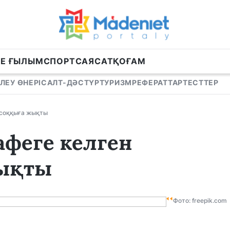
НЕ ҒЫЛЫМ
СПОРТ
САЯСАТ
ҚОҒАМ
ЛЕУ ӨНЕРІ
САЛТ-ДӘСТҮР
ТУРИЗМ
РЕФЕРАТТАР
ТЕСТТЕР
 соққыға жықты
афеге келген
жықты
Фото: freepik.com