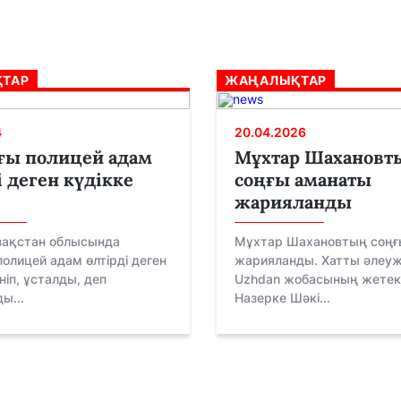
ТАР
ЖАҢАЛЫҚТАР
4
20.04.2026
ғы полицей адам
Мұхтар Шахановт
і деген күдікке
соңғы аманаты
жарияланды
зақстан облысында
Мұхтар Шахановтың соңғ
олицей адам өлтірді деген
жарияланды. Хатты әлеуж
ініп, ұсталды, деп
Uzhdan жобасының жетек
ы...
Назерке Шәкі...