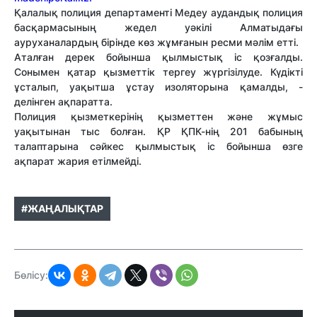
Қалалық полиция департаменті Медеу аудандық полиция
басқармасының жедел уәкілі Алматыдағы
ауруханалардың бірінде көз жұмғанын ресми мәлім етті.
Аталған дерек бойынша қылмыстық іс қозғалды.
Сонымен қатар қызметтік тергеу жүргізілуде. Күдікті
ұсталып, уақытша ұстау изоляторына қамалды, -
делінген ақпаратта.
Полиция қызметкерінің қызметтен және жұмыс
уақытынан тыс болған. ҚР ҚПК-нің 201 бабының
талаптарына сәйкес қылмыстық іс бойынша өзге
ақпарат жария етілмейді.
#ЖАҢАЛЫҚТАР
Бөлісу: