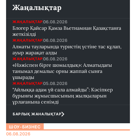
Жаңалықтар
06.08.2026
ЖАҢАЛЫҚТАР
Блогер Қайсар Қамза Вьетнамнан Қазақстанға
жеткізілді
06.08.2026
ЖАҢАЛЫҚТАР
Алматы тауларында туристің үстіне тас құлап,
ауыр жарақат алды
06.08.2026
ЖАҢАЛЫҚТАР
«Нәжіспен бірге шомылдық»: Алматыдағы
танымал демалыс орны жаппай сынға
ұшырады
05.08.2026
ЖАҢАЛЫҚТАР
“Айлыққа адам үй сала алмайды”: Кәсіпкер
бұрынғы жұмысшысының жылқыларын
ұрлағанына сенімді
БАРЛЫҚ ЖАНАЛЫҚТАР
ШОУ-БИЗНЕС
06.08.2026