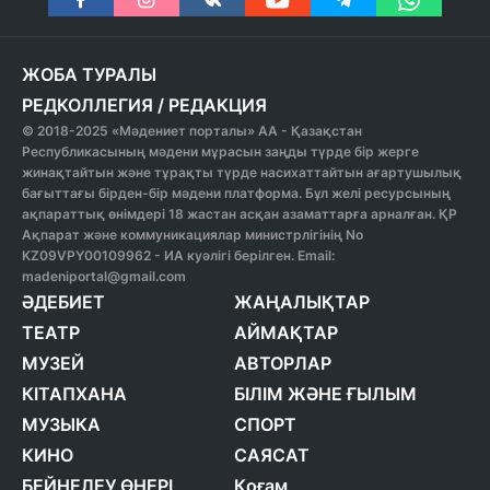
ЖОБА ТУРАЛЫ
РЕДКОЛЛЕГИЯ
/
РЕДАКЦИЯ
© 2018-2025 «Мәдениет порталы» АА - Қазақстан
Республикасының мәдени мұрасын заңды түрде бір жерге
жинақтайтын және тұрақты түрде насихаттайтын ағартушылық
бағыттағы бірден-бір мәдени платформа. Бұл желі ресурсының
ақпараттық өнімдері 18 жастан асқан азаматтарға арналған. ҚР
Ақпарат және коммуникациялар министрлігінің No
KZ09VPY00109962 - ИА куәлігі берілген. Email:
madeniportal@gmail.com
ӘДЕБИЕТ
ЖАҢАЛЫҚТАР
ТЕАТР
АЙМАҚТАР
МУЗЕЙ
АВТОРЛАР
КІТАПХАНА
БІЛІМ ЖӘНЕ ҒЫЛЫМ
МУЗЫКА
СПОРТ
КИНО
САЯСАТ
БЕЙНЕЛЕУ ӨНЕРІ
Қоғам