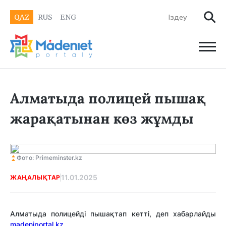
QAZ
RUS
ENG
Алматыда полицей пышақ
жарақатынан көз жұмды
Фото: Primeminster.kz
11.01.2025
ЖАҢАЛЫҚТАР
Алматыда полицейді пышақтап кетті, деп хабарлайды
madeniportal.kz.