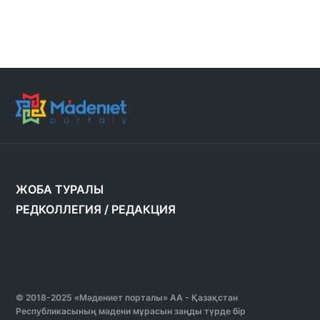
ЖОБА ТУРАЛЫ
РЕДКОЛЛЕГИЯ
/
РЕДАКЦИЯ
© 2018-2025 «Мәдениет порталы» АА - Қазақстан
Республикасының мәдени мұрасын заңды түрде бір