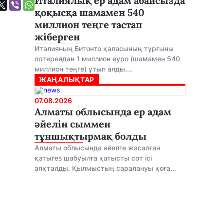
Италиялық ер адам абайсызда
қоқысқа шамамен 540
миллион теңге тастап
жіберген
Италияның Битонто қаласының тұрғыны
лотереядан 1 миллион еуро (шамамен 540
миллион теңге) ұтып алды....
ЖАҢАЛЫҚТАР
07.08.2026
Алматы облысында ер адам
әйелін сыммен
тұншықтырмақ болды
Алматы облысында әйелге жасалған
қатыгез шабуылға қатысты сот ісі
аяқталды. Қылмыстың саралануы қоға...