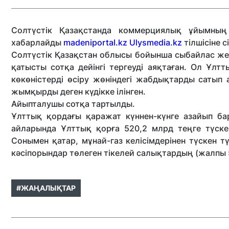
Солтүстік Қазақстанда коммерциялық ұйымның
хабарлайды
madeniportal.kz
Ulysmedia.kz
тілшісіне 
Солтүстік Қазақстан облысы бойынша сыбайлас 
қатысты сотқа дейінгі тергеуді аяқтаған. Ол Ұ
көкөністерді өсіру жөніндегі жабдықтарды сатып
жымқырды деген күдікке ілінген.
Айыпталушы сотқа тартылды.
Ұлттық қордағы қаражат күннен-күнге азайып бар
айларында Ұлттық қорға 520,2 млрд теңге түске
Сонымен қатар, мұнай-газ келісімдерінен түскен т
кәсіпорындар төлеген тікелей салықтардың (жалпы 
#ЖАҢАЛЫҚТАР