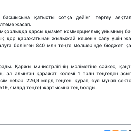
 басшысына қатысты сотқа дейінгі тергеу аяқта
сілтеме жасап.
жемқорлыққа қарсы қызмет коммерциялық ұйымның б
лттық қор қаражатынан жылыжай кешенін салу үшін ж
 алуға бөлінген 840 млн теңге мөлшерінде бюджет қ
ады. Қаржы министрлігінің мәліметіне сәйкес, қаңт
н, ал алынған қаражат көлемі 1 трлн теңгеден асып
үсім небәрі 226,9 млрд теңгені құрап, бұл мұнай сек
519,7 млрд теңге) жартысына тең болды.