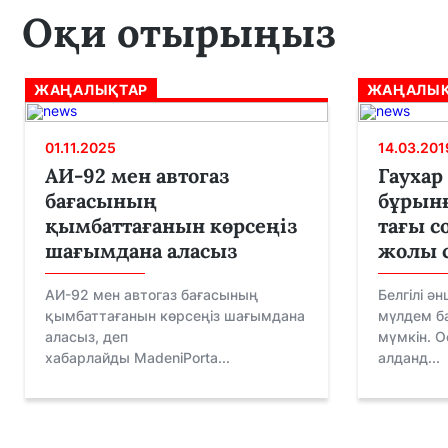
Оқи отырыңыз
ЖАҢАЛЫҚТАР
ЖАҢАЛЫҚ
01.11.2025
14.03.201
АИ-92 мен автогаз
Гаухар
бағасының
бұрын
қымбаттағанын көрсеңіз
тағы со
шағымдана аласыз
жолы с
АИ-92 мен автогаз бағасының
Белгілі ә
қымбаттағанын көрсеңіз шағымдана
мүлдем б
аласыз, деп
мүмкін. О
хабарлайды MadeniPorta...
алданд...