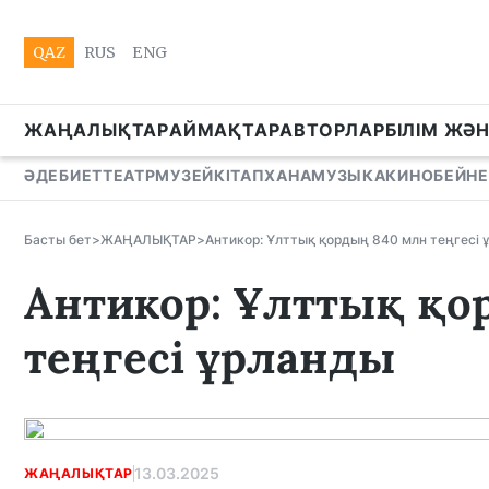
QAZ
RUS
ENG
ЖАҢАЛЫҚТАР
АЙМАҚТАР
АВТОРЛАР
БІЛІМ ЖӘ
ӘДЕБИЕТ
ТЕАТР
МУЗЕЙ
КІТАПХАНА
МУЗЫКА
КИНО
БЕЙНЕ
Басты бет
>
ЖАҢАЛЫҚТАР
>
Антикор: Ұлттық қордың 840 млн теңгесі 
Антикор: Ұлттық қо
теңгесі ұрланды
13.03.2025
ЖАҢАЛЫҚТАР