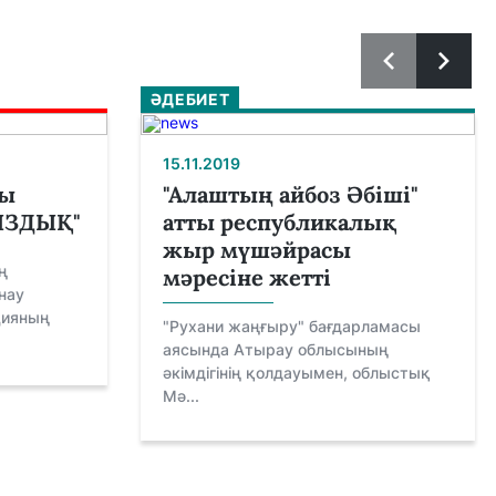
ӘДЕБИЕТ
15.11.2019
лы
"Алаштың айбоз Әбіші"
ЫЗДЫҚ"
атты республикалық
жыр мүшәйрасы
ң
мәресіне жетті
нау
цияның
"Рухани жаңғыру" бағдарламасы
аясында Атырау облысының
әкімдігінің қолдауымен, облыстық
Мә...