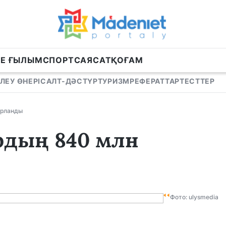
НЕ ҒЫЛЫМ
СПОРТ
САЯСАТ
ҚОҒАМ
ЛЕУ ӨНЕРІ
САЛТ-ДӘСТҮР
ТУРИЗМ
РЕФЕРАТТАР
ТЕСТТЕР
ұрланды
рдың 840 млн
Фото: ulysmedia