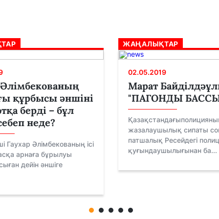
ТАР
ЖАҢАЛЫҚТАР
9
02.05.2019
 Әлімбекованың
Марат Байділдәұ
ғы құрбысы әншіні
"ПАГОНДЫ БАСС
тқа берді – бұл
Қазақстандағыполицияны
ебеп неде?
жазалаушылық сипаты со
патшалық Ресейдегі поли
нші Гаухар Әлімбекованың ісі
қуғындаушылығынан ба...
асқа арнаға бұрылуы
сыған дейін әншіге