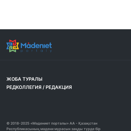
ЖОБА ТУРАЛЫ
РЕДКОЛЛЕГИЯ
/
РЕДАКЦИЯ
© 2018-2025 «Мәдениет порталы» АА - Қазақстан
Республикасының мәдени мұрасын заңды түрде бір