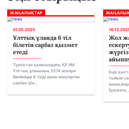
ЖАҢАЛЫҚТАР
ЖАҢАЛЫҚ
01.05.2025
16.12.202
Ұлттық ұланда 6 тіл
Жол ж
білетін сарбаз қызмет
ескерт
етеді
жүргі
айыппұ
Түркістан қаласындағы ҚР ІІМ
Ұлттық ұланының 5574 әскери
Енді қыст
бөлімінде 6 тілді еркін меңгерген
тыйым са
сарбаз Ша...
шыққанда
Ережеге..