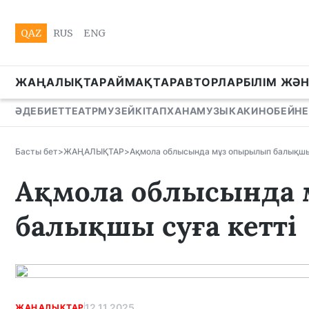
QAZ
RUS
ENG
ЖАҢАЛЫҚТАР
АЙМАҚТАР
АВТОРЛАР
БІЛІМ ЖӘ
ӘДЕБИЕТ
ТЕАТР
МУЗЕЙ
КІТАПХАНА
МУЗЫКА
КИНО
БЕЙНЕ
Басты бет
>
ЖАҢАЛЫҚТАР
>
Ақмола облысында мұз опырылып балықшы 
Ақмола облысында
балықшы суға кетті
12.11.2025
ЖАҢАЛЫҚТАР