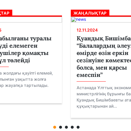
ТАР
ЖАҢАЛЫҚТАР
5
12.11.2024
абылғаны туралы
Қуандық Бишімба
уді елемеген
“Балалардың әлеу
зушілер қомақты
өмірде өзін еркін
л төлейді
сезінуіне көмекте
болса, мен қарсы
а жолдағы қауіпті елемей,
емеспін”
лынған уақытта жолға
р жауапқа тартылады.
Астанада Ұлттық эконом
.
министрлігінің бұрынғы 
Қуандық Бишімбаевты ата
құқықтарынан ай...