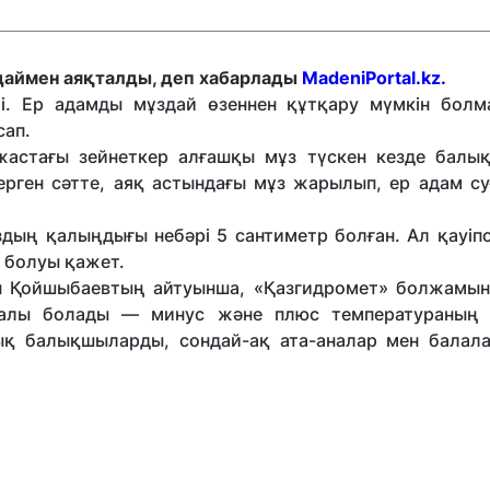
даймен аяқталды, деп хабарлады
MadeniPortal.kz.
ті. Ер адамды мұздай өзеннен құтқару мүмкін болм
сап.
астағы зейнеткер алғашқы мұз түскен кезде балық
рген сәтте, аяқ астындағы мұз жарылып, ер адам су
ың қалыңдығы небәрі 5 сантиметр болған. Ал қауіпс
ң болуы қажет.
н Қойшыбаевтың айтуынша, «Қазгидромет» болжамын
малы болады — минус және плюс температураның 
қ балықшыларды, сондай-ақ ата-аналар мен балал