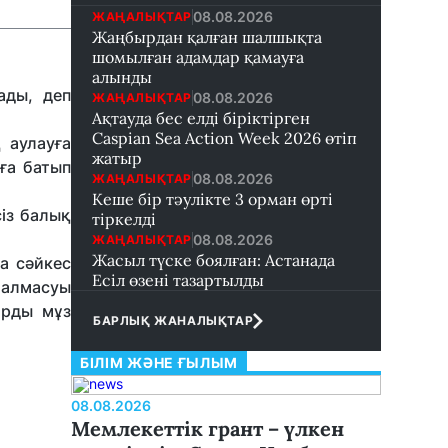
08.08.2026
ЖАҢАЛЫҚТАР
Жаңбырдан қалған шалшықта
шомылған адамдар қамауға
алынды
ады, деп
08.08.2026
ЖАҢАЛЫҚТАР
Ақтауда бес елді біріктірген
Caspian Sea Action Week 2026 өтіп
 аулауға
жатыр
ға батып
08.08.2026
ЖАҢАЛЫҚТАР
Кеше бір тәулікте 3 орман өрті
із балық
тіркелді
08.08.2026
ЖАҢАЛЫҚТАР
Жасыл түске боялған: Астанада
а сәйкес
Есіл өзені тазартылды
алмасуы
арды мұз
БАРЛЫҚ ЖАНАЛЫҚТАР
БІЛІМ ЖӘНЕ ҒЫЛЫМ
08.08.2026
Мемлекеттік грант – үлкен