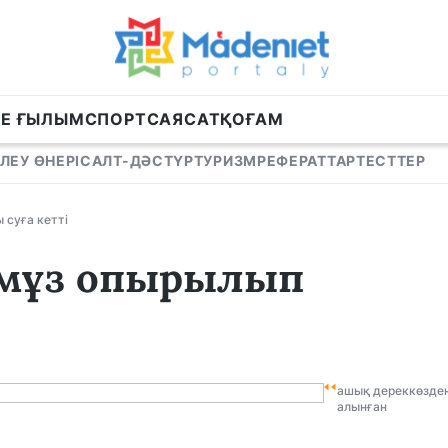
НЕ ҒЫЛЫМ
СПОРТ
САЯСАТ
ҚОҒАМ
ЛЕУ ӨНЕРІ
САЛТ-ДӘСТҮР
ТУРИЗМ
РЕФЕРАТТАР
ТЕСТТЕР
суға кетті
 мұз опырылып
ашық дереккөзде
алынған