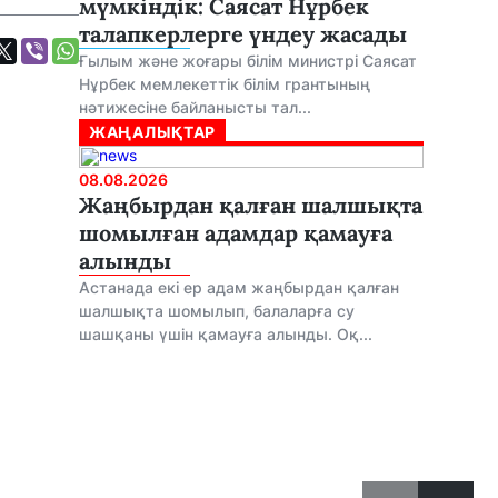
мүмкіндік: Саясат Нұрбек
талапкерлерге үндеу жасады
Ғылым және жоғары білім министрі Саясат
Нұрбек мемлекеттік білім грантының
нәтижесіне байланысты тал...
ЖАҢАЛЫҚТАР
08.08.2026
Жаңбырдан қалған шалшықта
шомылған адамдар қамауға
алынды
Астанада екі ер адам жаңбырдан қалған
шалшықта шомылып, балаларға су
шашқаны үшін қамауға алынды. Оқ...