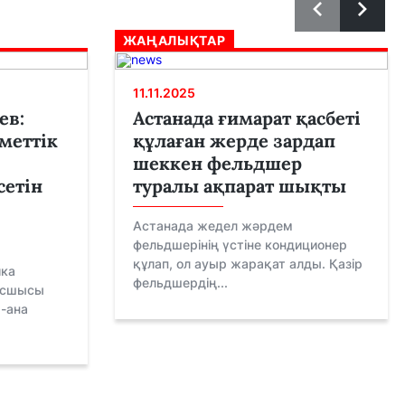
ЖАҢАЛЫҚТАР
11.11.2025
ев:
Астанада ғимарат қасбеті
меттік
құлаған жерде зардап
шеккен фельдшер
сетін
туралы ақпарат шықты
Астанада жедел жәрдем
фельдшерінің үстіне кондиционер
құлап, ол ауыр жарақат алды. Қазір
ика
фельдшердің...
басшысы
-ана