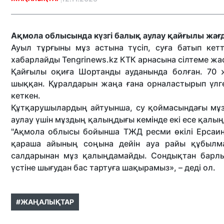
Ақмола облысында күзгі балық аулау қайғылы жағ
Ауыл тұрғыны мұз астына түсіп, суға батып кет
хабарлайды Tengrinews.kz КТК арнасына сілтеме жа
Қайғылы оқиға Шортанды ауданында болған. 70 ж
шыққан. Құралдарын жаңа ғана орналастырып үлге
кеткен.
Құтқарушылардың айтуынша, су қоймасындағы мұзд
аулау үшін мұздың қалыңдығы кемінде екі есе қалы
"Ақмола облысы бойынша ТЖД ресми өкілі Ерсаи
қараша айының соңына дейін ауа райы құбыл
салдарынан мұз қалыңдамайды. Сондықтан барлы
үстіне шығудан бас тартуға шақырамыз», – деді ол.
#ЖАҢАЛЫҚТАР