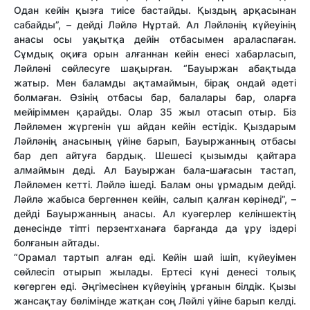
Одан кейін қызға тиісе бастайды. Қыздың арқасынан
сабайды”, – дейді Ләйлә Нұртай. Ал Ләйләнің күйеуінің
анасы осы уақытқа дейін отбасымен араласпаған.
Сұмдық оқиға орын алғаннан кейін енесі хабарласып,
Ләйләні сөйлесуге шақырған. “Бауыржан абақтыда
жатыр. Мен баламды ақтамаймын, бірақ ондай әдеті
болмаған. Өзінің отбасы бар, балалары бар, оларға
мейіріммен қарайды. Олар 35 жыл отасып отыр. Біз
Ләйләмен жүргенін үш айдан кейін естідік. Қыздарым
Ләйләнің анасының үйіне барып, Бауыржанның отбасы
бар деп айтуға бардық. Шешесі қызымды қайтара
алмаймын деді. Ал Бауыржан бала-шағасын тастап,
Ләйләмен кетті. Ләйлә ішеді. Балам оны ұрмадым дейді.
Ләйлә жабыса бергеннен кейін, салып қалған көрінеді”, –
дейді Бауыржанның анасы. Ал куәгерлер келіншектің
денесінде тіпті перзентханаға барғанда да ұру іздері
болғанын айтады.
“Орамал тартып алған еді. Кейін шай ішіп, күйеуімен
сөйлесіп отырып жылады. Ертесі күні денесі толық
көгерген еді. Әңгімесінен күйеуінің ұрғанын білдік. Қызы
жансақтау бөлімінде жатқан соң Ләйлі үйіне барып келді.