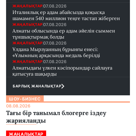
07.08.2026
ЖАҢАЛЫҚТАР
Италиялық ер адам абайсызда қоқысқа
шамамен 540 миллион теңге тастап жіберген
07.08.2026
ЖАҢАЛЫҚТАР
Алматы облысында ер адам әйелін сыммен
тұншықтырмақ болды
07.08.2026
ЖАҢАЛЫҚТАР
Ұлдана Мырзуанның бұрынғы енесі:
«Ұлымның арқасында медаль берілді
07.08.2026
ЖАҢАЛЫҚТАР
Алматыдағы үлкен кәсіпорындар сайлауға
қатысуға шақырды
БАРЛЫҚ ЖАНАЛЫҚТАР
ШОУ-БИЗНЕС
08.08.2026
Тағы бір танымал блогерге іздеу
жарияланды
ЖАҢАЛЫҚТАР