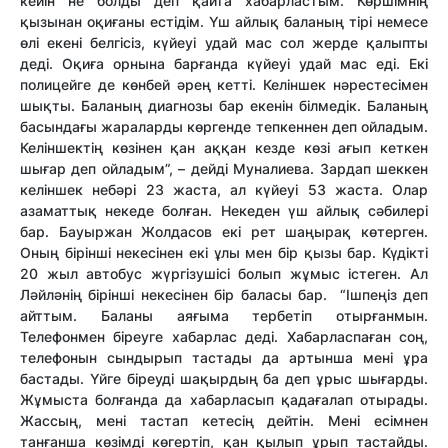
кейін не болды деп қайта хабарластым. Көршімнің
қызынан оқиғаны естідім. Үш айлық баланың тірі немесе
өлі екені белгісіз, күйеуі удай мас сол жерде қалыпты
деді. Оқиға орнына барғанда күйеуі удай мас еді. Екі
полицейге де көнбей әрең кетті. Келіншек нәрестесімен
шықты. Баланың диагнозы бар екенін білмедік. Баланың
басындағы жараларды көргенде тепкеннен деп ойладым.
Келіншектің көзінен қан аққан кезде көзі ағып кеткен
шығар деп ойладым”, – дейді Муналиева. Зардап шеккен
келіншек небәрі 23 жаста, ал күйеуі 53 жаста. Олар
азаматтық некеде болған. Некеден үш айлық сәбилері
бар. Бауыржан Жолдасов екі рет шаңырақ көтерген.
Оның бірінші некесінен екі ұлы мен бір қызы бар. Күдікті
20 жыл автобус жүргізушісі болып жұмыс істеген. Ал
Ләйләнің бірінші некесінен бір баласы бар. “Ішпеңіз деп
айттым. Баланы аяғыма тербетіп отырғанмын.
Телефонмен біреуге хабарлас деді. Хабарласпаған соң,
телефонын сындырып тастады да артынша мені ұра
бастады. Үйге біреуді шақырдың ба деп ұрыс шығарды.
Жұмыста болғанда да хабарласып қадағалап отырады.
Жассың, мені тастап кетесің дейтін. Мені есімнен
танғанша көзімді көгертіп, қан қылып ұрып тастайды.