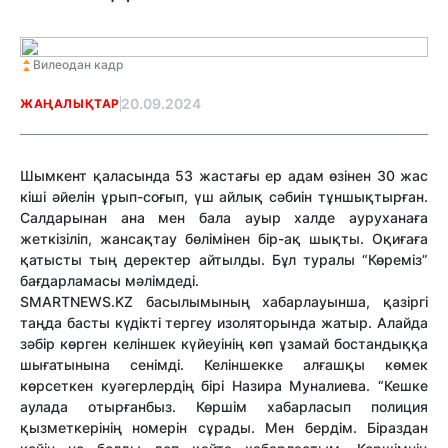
Вилеодан кадр
20.09.2024
ЖАҢАЛЫҚТАР
Шымкент қаласында 53 жастағы ер адам өзінен 30 жас
кіші әйелін ұрып-соғып, үш айлық сәбиін тұншықтырған.
Салдарынан ана мен бала ауыр халде ауруханаға
жеткізіліп, жансақтау бөлімінен бір-ақ шықты. Оқиғаға
қатысты тың деректер айтылды. Бұл туралы “Көреміз”
бағдарламасы мәлімдеді.
SMARTNEWS.KZ басылымының хабарлауынша, қазіргі
таңда басты күдікті тергеу изоляторында жатыр. Алайда
зәбір көрген келіншек күйеуінің көп ұзамай бостандыққа
шығатынына сенімді. Келіншекке алғашқы көмек
көрсеткен куәгерлердің бірі Назира Муналиева. “Кешке
аулада отырғанбыз. Көршім хабарласып полиция
қызметкерінің номерін сұрады. Мен бердім. Біраздан