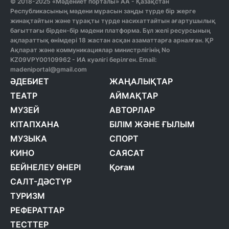
© 2018-2025 «Мәдениет порталы» АА - Қазақстан
Республикасының мәдени мұрасын заңды түрде бір жерге
жинақтайтын және тұрақты түрде насихаттайтын ағартушылық
бағыттағы бірден-бір мәдени платформа. Бұл желі ресурсының
ақпараттық өнімдері 18 жастан асқан азаматтарға арналған. ҚР
Ақпарат және коммуникациялар министрлігінің No
KZ09VPY00109962 - ИА куәлігі берілген. Email:
madeniportal@gmail.com
ӘДЕБИЕТ
ЖАҢАЛЫҚТАР
ТЕАТР
АЙМАҚТАР
МУЗЕЙ
АВТОРЛАР
КІТАПХАНА
БІЛІМ ЖӘНЕ ҒЫЛЫМ
МУЗЫКА
СПОРТ
КИНО
САЯСАТ
БЕЙНЕЛЕУ ӨНЕРІ
Қоғам
САЛТ-ДӘСТҮР
ТУРИЗМ
РЕФЕРАТТАР
ТЕСТТЕР