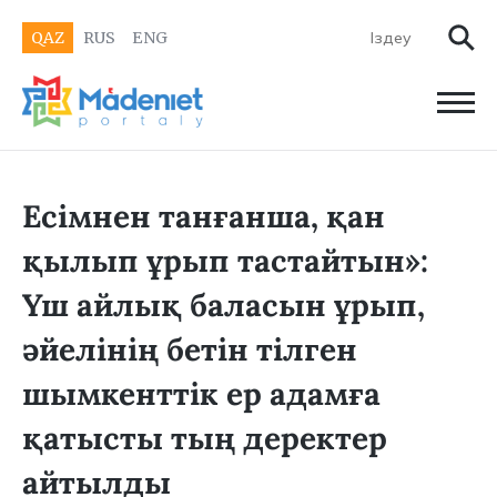
QAZ
RUS
ENG
Есімнен танғанша, қан
қылып ұрып тастайтын»:
Үш айлық баласын ұрып,
әйелінің бетін тілген
шымкенттік ер адамға
қатысты тың деректер
айтылды