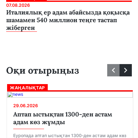
07.08.2026
Италиялық ер адам абайсызда қоқысқа
шамамен 540 миллион теңге тастап
жіберген
Оқи отырыңыз
ЖАҢАЛЫҚТАР
29.06.2026
Аптап ыстықтан 1300-ден астам
адам көз жұмды
Еуропада аптап ыстықтан 1300-ден астам адам көз