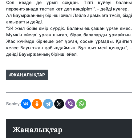
Сол кезде де ұрып соққан. Тіпті күйеуі баланы
перзентханада тастап кет деп көндіріпті”, – дейді куәгер.
Ал Бауыржанның бірінші әйелі Ләйлә арамызға түсіп, бізді
ажыратты дейді.
“34 жыл бойы өмір сүрдік. Баланы ешқашан ұрған емес.
Мүмкін әйелді ұрған шығар, бірақ балаларды ұрмайтын.
Жас күнімде бірнеше рет ұрған, сосын ұрмады. Қайтып
келсе Бауыржан қабылдаймын. Бұл қыз мені қинады”, –
дейді Бауыржанның бірінші әйелі.
#ЖАҢАЛЫҚТАР
Бөлісу:
Жаңалықтар