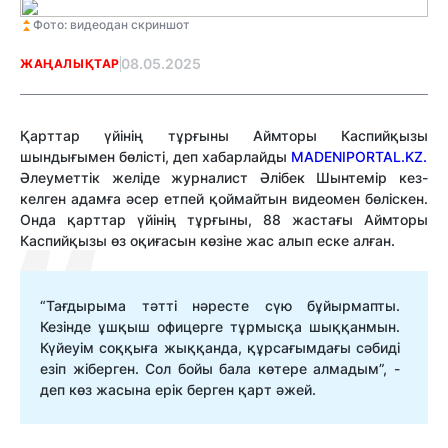
Фото: видеодан скриншот
08.05.2025
ЖАҢАЛЫҚТАР
Қарттар үйінің тұрғыны Аймторы Каспийқызы
шындығымен бөлісті, деп хабарлайды
MADENIPORTAL.KZ.
Әлеуметтік желіде журналист Әлібек Шынтемір кез-
келген адамға әсер етпей қоймайтын видеомен бөліскен.
Онда қарттар үйінің тұрғыны, 88 жастағы Аймторы
Каспийқызы өз оқиғасын көзіне жас алып еске алған.
“Тағдырыма тәтті нәресте сүю бұйырмапты.
Кезінде ұшқыш офицерге тұрмысқа шыққанмын.
Күйеуім соққыға жыққанда, құрсағымдағы сәбиді
езіп жіберген. Сол бойы бала көтере алмадым”, -
деп көз жасына ерік берген қарт әжей.