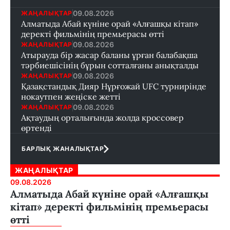
09.08.2026
ЖАҢАЛЫҚТАР
Алматыда Абай күніне орай «Алғашқы кітап»
деректі фильмінің премьерасы өтті
09.08.2026
ЖАҢАЛЫҚТАР
Атырауда бір жасар баланы ұрған балабақша
тәрбиешісінің бұрын сотталғаны анықталды
09.08.2026
ЖАҢАЛЫҚТАР
Қазақстандық Дияр Нұрғожай UFC турнирінде
нокаутпен жеңіске жетті
09.08.2026
ЖАҢАЛЫҚТАР
Ақтаудың орталығында жолда кроссовер
өртенді
БАРЛЫҚ ЖАНАЛЫҚТАР
ЖАҢАЛЫҚТАР
09.08.2026
Алматыда Абай күніне орай «Алғашқы
кітап» деректі фильмінің премьерасы
өтті