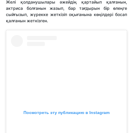
Желі қолданушылары әжейдің қартайып қалғанын,
актриса болғанын жазып, бар тағдырын бір өлеңге
сыйғызып, жүрекке жеткізіп оқығанына көңілдері босап
қалғанын жеткізген.
Посмотреть эту публикацию в Instagram