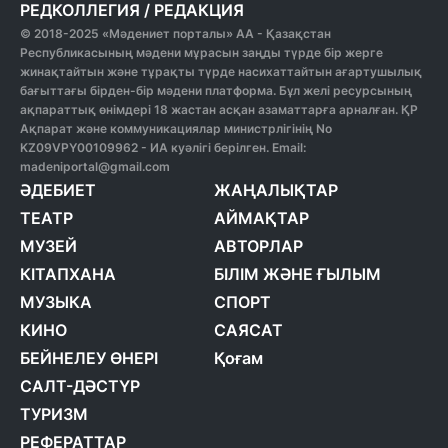
РЕДКОЛЛЕГИЯ
/
РЕДАКЦИЯ
© 2018-2025 «Мәдениет порталы» АА - Қазақстан
Республикасының мәдени мұрасын заңды түрде бір жерге
жинақтайтын және тұрақты түрде насихаттайтын ағартушылық
бағыттағы бірден-бір мәдени платформа. Бұл желі ресурсының
ақпараттық өнімдері 18 жастан асқан азаматтарға арналған. ҚР
Ақпарат және коммуникациялар министрлігінің No
KZ09VPY00109962 - ИА куәлігі берілген. Email:
madeniportal@gmail.com
ӘДЕБИЕТ
ЖАҢАЛЫҚТАР
ТЕАТР
АЙМАҚТАР
МУЗЕЙ
АВТОРЛАР
КІТАПХАНА
БІЛІМ ЖӘНЕ ҒЫЛЫМ
МУЗЫКА
СПОРТ
КИНО
САЯСАТ
БЕЙНЕЛЕУ ӨНЕРІ
Қоғам
САЛТ-ДӘСТҮР
ТУРИЗМ
РЕФЕРАТТАР