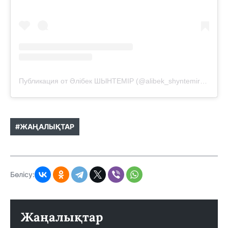
Публикация от Әлібек ШЫНТЕМІР (@alibek_shyntemir_tv)
#ЖАҢАЛЫҚТАР
Бөлісу:
Жаңалықтар