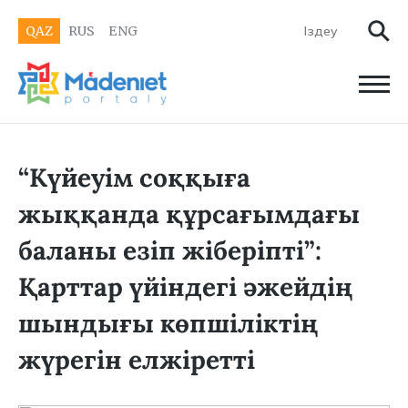
QAZ
RUS
ENG
“Күйеуім соққыға
жыққанда құрсағымдағы
баланы езіп жіберіпті”:
Қарттар үйіндегі әжейдің
шындығы көпшіліктің
жүрегін елжіретті