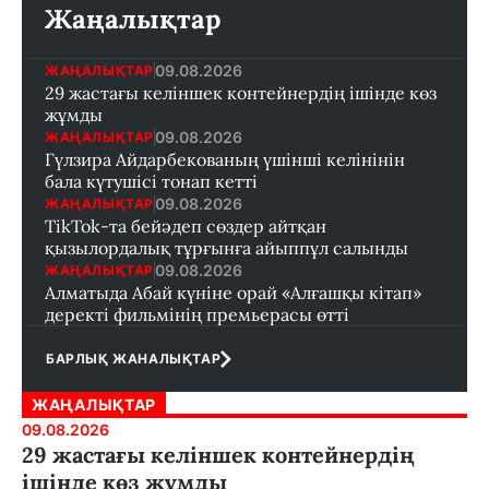
Жаңалықтар
09.08.2026
ЖАҢАЛЫҚТАР
29 жастағы келіншек контейнердің ішінде көз
жұмды
09.08.2026
ЖАҢАЛЫҚТАР
Гүлзира Айдарбекованың үшінші келінінін
бала күтушісі тонап кетті
09.08.2026
ЖАҢАЛЫҚТАР
TikTok-та бейәдеп сөздер айтқан
қызылордалық тұрғынға айыппұл салынды
09.08.2026
ЖАҢАЛЫҚТАР
Алматыда Абай күніне орай «Алғашқы кітап»
деректі фильмінің премьерасы өтті
БАРЛЫҚ ЖАНАЛЫҚТАР
ЖАҢАЛЫҚТАР
09.08.2026
29 жастағы келіншек контейнердің
ішінде көз жұмды