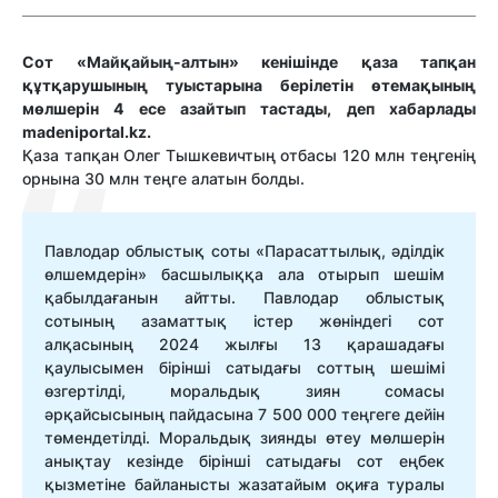
Сот
«Майқайың-алтын»
кенішінде қаза тапқан
құтқарушының туыстарына
берілетін өтемақының
мөлшерін 4 есе азайтып тастады, деп хабарлады
madeniportal.kz.
Қаза тапқан Олег Тышкевичтың отбасы 120 млн теңгенің
орнына 30 млн теңге алатын болды.
Павлодар облыстық соты «
П
арасаттылық, әділдік
өлшемдерін» басшылыққа
ала отырып шешім
қабылдағанын айтты. Павлодар облыстық
сотының азаматтық істер жөніндегі сот
алқасының 2024 жылғы 13 қарашадағы
қаулысымен бірінші сатыдағы соттың шешімі
өзгертілді, моральдық зиян сомасы
әрқайсысының пайдасына 7 500 000 теңгеге дейін
төмендетілді.
Моральдық зиянды өтеу мөлшерін
анықтау кезінде бірінші сатыдағы сот еңбек
қызметіне байланысты жазатайым оқиға туралы