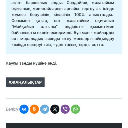
актіні басшылық алды. Сондай-ақ жазатайым
оқиғаның мән-жайларын арнайы тергеу актісінде
жұмыс берушінің кінәсінің 100% анықталды.
Сонымен қатар, сот жазатайым оқиғаның
"Майқайың алтыны" өндірістік қызметімен
байланысты екенін ескермеді. Бұл мән - жайларды
сот моральдық зиянды өтеу мөлшерін айқындау
кезінде ескеруі тиіс, - деп толықтырды сотта.
Қаулы заңды күшіне енді.
#ЖАҢАЛЫҚТАР
Бөлісу: