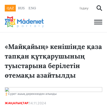
QAZ
RUS
ENG
«Майқайың» кенішінде қаза
тапқан құтқарушының
туыстарына берілетін
өтемақы азайтылды
Сурет ашық дереккөзден алынды
14.11.2024
ЖАҢАЛЫҚТАР