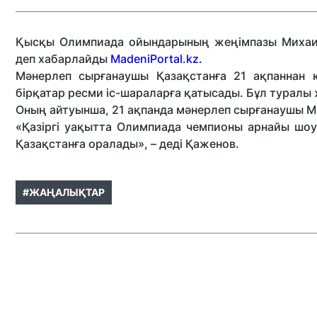
Қысқы Олимпиада ойындарының жеңімпазы Михаил
деп хабарлайды
MadeniPortal.kz.
Мәнерлеп сырғанаушы Қазақстанға 21 ақпаннан 
бірқатар ресми іс-шараларға қатысады. Бұл туралы
Оның айтуынша, 21 ақпанда мәнерлеп сырғанаушы Ми
«Қазіргі уақытта Олимпиада чемпионы арнайы шоу
Қазақстанға оралады», – деді Қаженов.
#ЖАҢАЛЫҚТАР