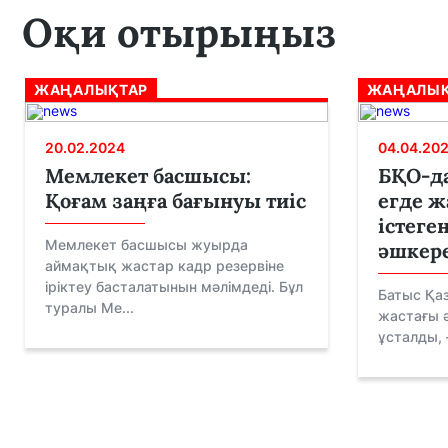
Оқи отырыңыз
ЖАҢАЛЫҚТАР
ЖАҢАЛЫҚ
20.02.2024
04.04.20
Мемлекет басшысы:
БҚО-да
Қоғам заңға бағынуы тиіс
егде ж
істеге
Мемлекет басшысы жуырда
әшкер
аймақтық жастар кадр резервіне
іріктеу басталатынын мәлімдеді. Бұл
Батыс Қа
туралы Ме...
жастағы ә
ұсталды, 