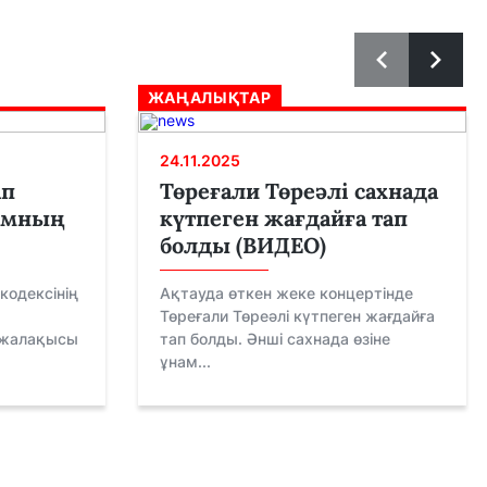
ЖАҢАЛЫҚТАР
24.11.2025
ап
Төреғали Төреәлі сахнада
амның
күтпеген жағдайға тап
болды (ВИДЕО)
кодексінің
Ақтауда өткен жеке концертінде
Төреғали Төреәлі күтпеген жағдайға
 жалақысы
тап болды. Әнші сахнада өзіне
ұнам...