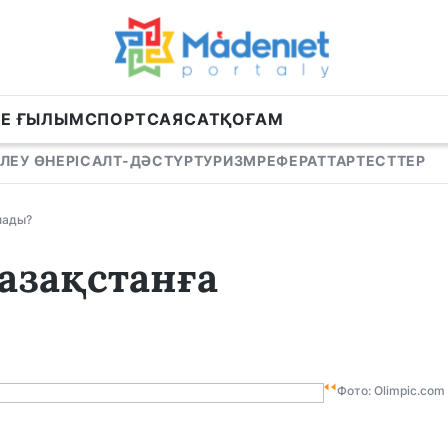
НЕ ҒЫЛЫМ
СПОРТ
САЯСАТ
ҚОҒАМ
ЛЕУ ӨНЕРІ
САЛТ-ДӘСТҮР
ТУРИЗМ
РЕФЕРАТТАР
ТЕСТТЕР
лады?
азақстанға
Фото: Olimpic.com