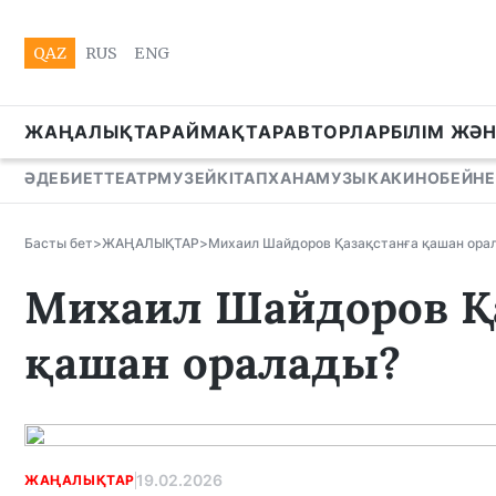
QAZ
RUS
ENG
ЖАҢАЛЫҚТАР
АЙМАҚТАР
АВТОРЛАР
БІЛІМ ЖӘ
ӘДЕБИЕТ
ТЕАТР
МУЗЕЙ
КІТАПХАНА
МУЗЫКА
КИНО
БЕЙНЕ
Басты бет
>
ЖАҢАЛЫҚТАР
>
Михаил Шайдоров Қазақстанға қашан ора
Михаил Шайдоров Қ
қашан оралады?
19.02.2026
ЖАҢАЛЫҚТАР