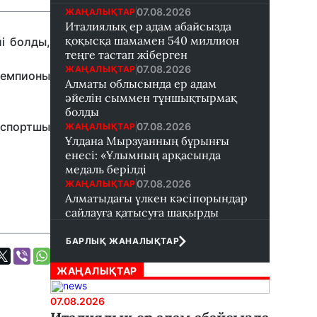
07.08.2026
ЖАҢАЛЫҚТАР
Италиялық ер адам абайсызда
қоқысқа шамамен 540 миллион
і болды,
теңге тастап жіберген
07.08.2026
ЖАҢАЛЫҚТАР
чемпионы
Алматы облысында ер адам
әйелін сыммен тұншықтырмақ
болды
 спортшы
07.08.2026
ЖАҢАЛЫҚТАР
Ұлдана Мырзуанның бұрынғы
енесі: «Ұлымның арқасында
медаль берілді
07.08.2026
ЖАҢАЛЫҚТАР
Алматыдағы үлкен кәсіпорындар
сайлауға қатысуға шақырды
БАРЛЫҚ ЖАНАЛЫҚТАР
ЖАҢАЛЫҚТАР
07.08.2026