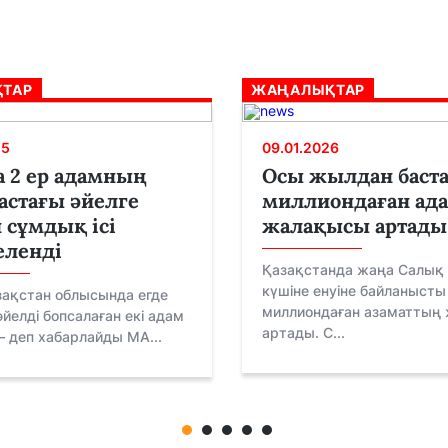
ТАР
ЖАҢАЛЫҚТАР
25
09.01.2026
 2 ер адамның
Осы жылдан баст
астағы әйелге
миллиондаған ад
н сұмдық ісі
жалақысы артады
еленді
Қазақстанда жаңа Салық 
күшіне енуіне байланысты
зақстан облысында егде
миллиондаған азаматтың
йелді бопсалаған екі адам
артады. С...
– деп хабарлайды MA...