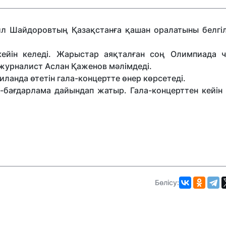
 Шайдоровтың Қазақстанға қашан оралатыны белгіл
кейін келеді. Жарыстар аяқталған соң Олимпиада 
 журналист Аслан Қаженов мәлімдеді.
ланда өтетін гала-концертте өнер көрсетеді.
-бағдарлама дайындап жатыр. Гала-концерттен кейін
Бөлісу: