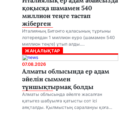
Италиялық ер адам абайсызда
қоқысқа шамамен 540
миллион теңге тастап
жіберген
Италияның Битонто қаласының тұрғыны
лотереядан 1 миллион еуро (шамамен 540
миллион теңге) ұтып алды....
ЖАҢАЛЫҚТАР
07.08.2026
Алматы облысында ер адам
әйелін сыммен
тұншықтырмақ болды
Алматы облысында әйелге жасалған
қатыгез шабуылға қатысты сот ісі
аяқталды. Қылмыстың саралануы қоға...