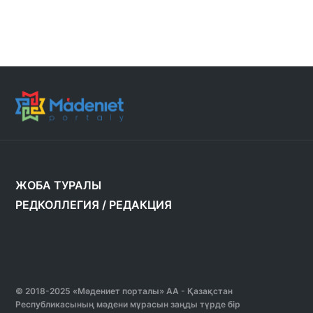
ЖОБА ТУРАЛЫ
РЕДКОЛЛЕГИЯ
/
РЕДАКЦИЯ
© 2018-2025 «Мәдениет порталы» АА - Қазақстан
Республикасының мәдени мұрасын заңды түрде бір