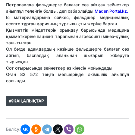
Петропавлда фельдшерге балағат сөз айтқан зейнеткер
айыппұл төлейтін болды
, деп хабарлайды
MadeniPortal.kz.
Іс материалдарына сәйкес, фельдшер медициналық
есепте тұрған қарияның тұрғылықты жеріне барған.
Қызметтік міндеттерін орындау барысында медицина
қызметкеріне пациент тарапынан агрессивті мінез-құлық
танытылған.
Ол бөгде адамдардың көзінше фельдшерге балағат сөз
айтып, баспалдақ алаңынан шығарып жіберуге
тырысқан.
Сот отырысында зейнеткер өз кінәсін мойындады.
Оған 82 572 теңге мөлшерінде әкімшілік айыппұл
салынды.
#ЖАҢАЛЫҚТАР
Бөлісу: