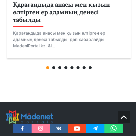
Қарағандыда анасы мен қызын
өлтірген ер адамның денесі
табылды
Қарағандыда анасы мен қызын өлтірген ер
адамның денесі табылды, деп хабарлайды
MadeniPortal.kz. &l...