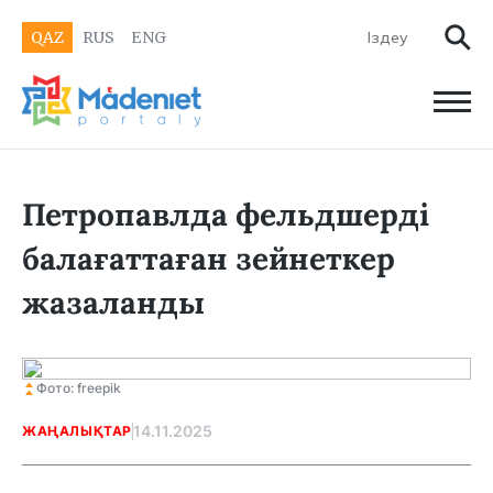
QAZ
RUS
ENG
Петропавлда фельдшерді
балағаттаған зейнеткер
жазаланды
Фото: freepik
14.11.2025
ЖАҢАЛЫҚТАР