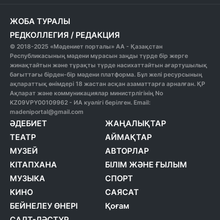
ЖОБА ТУРАЛЫ
РЕДКОЛЛЕГИЯ
/
РЕДАКЦИЯ
© 2018-2025 «Мәдениет порталы» АА - Қазақстан
Республикасының мәдени мұрасын заңды түрде бір жерге
жинақтайтын және тұрақты түрде насихаттайтын ағартушылық
бағыттағы бірден-бір мәдени платформа. Бұл желі ресурсының
ақпараттық өнімдері 18 жастан асқан азаматтарға арналған. ҚР
Ақпарат және коммуникациялар министрлігінің No
KZ09VPY00109962 - ИА куәлігі берілген. Email:
madeniportal@gmail.com
ӘДЕБИЕТ
ЖАҢАЛЫҚТАР
ТЕАТР
АЙМАҚТАР
МУЗЕЙ
АВТОРЛАР
КІТАПХАНА
БІЛІМ ЖӘНЕ ҒЫЛЫМ
МУЗЫКА
СПОРТ
КИНО
САЯСАТ
БЕЙНЕЛЕУ ӨНЕРІ
Қоғам
САЛТ-ДӘСТҮР