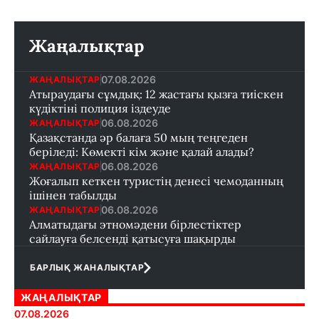
Жаңалықтар
07.08.2026
ЖАҢАЛЫҚТАР
Атыраудағы сұмдық: 12 жастағы қызға тиіскен
күдіктіні полиция іздеуде
06.08.2026
ЖАҢАЛЫҚТАР
Қазақстанда әр балаға 50 мың теңгеден
беріледі: Көмекті кім және қалай алады?
06.08.2026
ЖАҢАЛЫҚТАР
Жоғалып кеткен туристің денесі чемоданның
ішінен табылды
06.08.2026
ЖАҢАЛЫҚТАР
Алматыдағы этномәдени бірлестіктер
сайлауға белсенді қатысуға шақырды
БАРЛЫҚ ЖАНАЛЫҚТАР
ЖАҢАЛЫҚТАР
07.08.2026