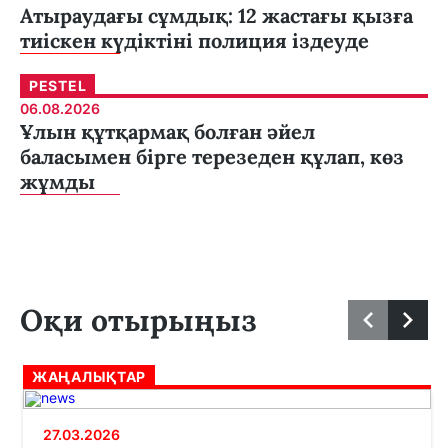
Атыраудағы сұмдық: 12 жастағы қызға
тиіскен күдіктіні полиция іздеуде
PESTEL
06.08.2026
Ұлын құтқармақ болған әйел
баласымен бірге терезеден құлап, көз
жұмды
Оқи отырыңыз
ЖАҢАЛЫҚТАР
27.03.2026