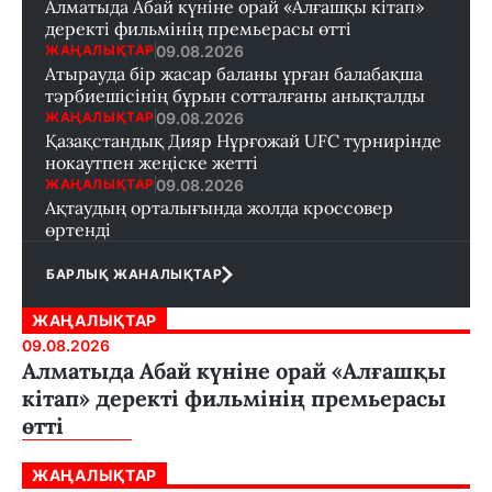
Алматыда Абай күніне орай «Алғашқы кітап»
деректі фильмінің премьерасы өтті
09.08.2026
ЖАҢАЛЫҚТАР
Атырауда бір жасар баланы ұрған балабақша
тәрбиешісінің бұрын сотталғаны анықталды
09.08.2026
ЖАҢАЛЫҚТАР
Қазақстандық Дияр Нұрғожай UFC турнирінде
нокаутпен жеңіске жетті
09.08.2026
ЖАҢАЛЫҚТАР
Ақтаудың орталығында жолда кроссовер
өртенді
БАРЛЫҚ ЖАНАЛЫҚТАР
ЖАҢАЛЫҚТАР
09.08.2026
Алматыда Абай күніне орай «Алғашқы
кітап» деректі фильмінің премьерасы
өтті
ЖАҢАЛЫҚТАР