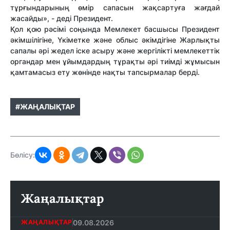
тұрғындарының өмір сапасын жақсартуға жағдай
жасайды», - деді Президент.
Қол қою рәсімі соңында Мемлекет басшысы Президент
әкімшілігіне, Үкіметке және облыс әкімдігіне Жарлықты
сапалы әрі жедел іске асыру және жергілікті мемлекеттік
органдар мен ұйымдардың тұрақты әрі тиімді жұмысын
қамтамасыз ету жөнінде нақты тапсырмалар берді.
#ЖАҢАЛЫҚТАР
Бөлісу:
Жаңалықтар
09.08.2026
ЖАҢАЛЫҚТАР