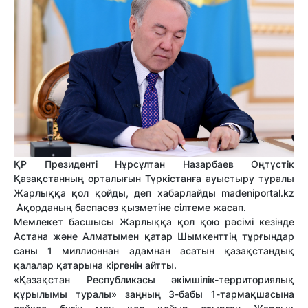
ҚР Президенті Нұрсұлтан Назарбаев Оңтүстік
Қазақстанның орталығын Түркістанға ауыстыру туралы
Жарлыққа қол қойды, деп хабарлайды madeniportal.kz
Ақорданың баспасөз қызметіне сілтеме жасап.
Мемлекет басшысы Жарлыққа қол қою рәсімі кезінде
Астана және Алматымен қатар Шымкенттің тұрғындар
саны 1 миллионнан адамнан асатын қазақстандық
қалалар қатарына кіргенін айтты.
«Қазақстан Республикасы әкімшілік-территориялық
құрылымы туралы» заңның 3-бабы 1-тармақшасына