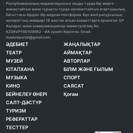
Республикасының мәдени мұрасын заңды түрде бір жерге
жинақтайтын және тұрақты түрде насихаттайтын ағартушылық
бағыттағы бірден-бір мәдени платформа. Бұл желі ресурсының
ақпараттық өнімдері 18 жастан асқан азаматтарға арналған. ҚР
Ақпарат және коммуникациялар министрлігінің No
KZ09VPY00109962 - ИА куәлігі берілген. Email:
madeniportal@gmail.com
ӘДЕБИЕТ
ЖАҢАЛЫҚТАР
ТЕАТР
АЙМАҚТАР
МУЗЕЙ
АВТОРЛАР
КІТАПХАНА
БІЛІМ ЖӘНЕ ҒЫЛЫМ
МУЗЫКА
СПОРТ
КИНО
САЯСАТ
БЕЙНЕЛЕУ ӨНЕРІ
Қоғам
САЛТ-ДӘСТҮР
ТУРИЗМ
РЕФЕРАТТАР
ТЕСТТЕР