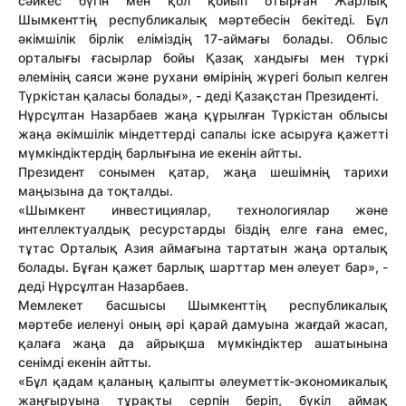
сәйкес бүгін мен қол қойып отырған Жарлық
Шымкенттің республикалық мәртебесін бекітеді. Бұл
әкімшілік бірлік еліміздің 17-аймағы болады. Облыс
орталығы ғасырлар бойы Қазақ хандығы мен түркі
әлемінің саяси және рухани өмірінің жүрегі болып келген
Түркістан қаласы болады», - деді Қазақстан Президенті.
Нұрсұлтан Назарбаев жаңа құрылған Түркістан облысы
жаңа әкімшілік міндеттерді сапалы іске асыруға қажетті
мүмкіндіктердің барлығына ие екенін айтты.
Президент сонымен қатар, жаңа шешімнің тарихи
маңызына да тоқталды.
«Шымкент инвестициялар, технологиялар және
интеллектуалдық ресурстарды біздің елге ғана емес,
тұтас Орталық Азия аймағына тартатын жаңа орталық
болады. Бұған қажет барлық шарттар мен әлеует бар», -
деді Нұрсұлтан Назарбаев.
Мемлекет басшысы Шымкенттің республикалық
мәртебе иеленуі оның әрі қарай дамуына жағдай жасап,
қалаға жаңа да айрықша мүмкіндіктер ашатынына
сенімді екенін айтты.
«Бұл қадам қаланың қалыпты әлеуметтік-экономикалық
жаңғыруына тұрақты серпін беріп, бүкіл аймақ