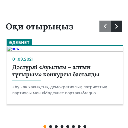
Оқи отырыңыз
ӘДЕБИЕТ
01.03.2021
Дәстүрлі «Ауылым – алтын
тұғырым» конкурсы басталды
«Ауыл» халықтық-демократиялық патриоттық
партиясы мен «Мәдениет порталы&raquo...