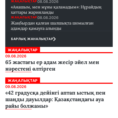
08.08.2026
ЖАҢАЛЫҚТАР
«Анашым, мен мұны қаламадым»: Нұрайдың
хаттары жарияланды
08.08.2026
ЖАҢАЛЫҚТАР
Жаңбырдан қалған шалшықта шомылған
адамдар қамауға алынды
БАРЛЫҚ ЖАНАЛЫҚТАР
ЖАҢАЛЫҚТАР
09.08.2026
65 жастағы ер адам жесір әйел мен
нәрестені өлтірген
ЖАҢАЛЫҚТАР
09.08.2026
«42 градусқа дейінгі аптап ыстық пен
шаңды дауылдар: Қазақстандағы ауа
райы болжамы»