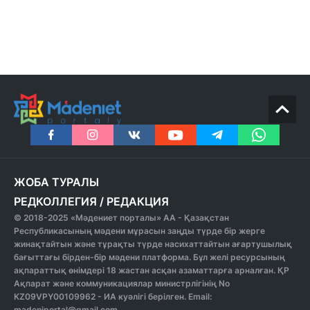
ЖОБА ТУРАЛЫ
РЕДКОЛЛЕГИЯ
/
РЕДАКЦИЯ
© 2018-2025 «Мәдениет порталы» АА - Қазақстан
Республикасының мәдени мұрасын заңды түрде бір жерге
жинақтайтын және тұрақты түрде насихаттайтын ағартушылық
бағыттағы бірден-бір мәдени платформа. Бұл желі ресурсының
ақпараттық өнімдері 18 жастан асқан азаматтарға арналған. ҚР
Ақпарат және коммуникациялар министрлігінің No
KZ09VPY00109962 - ИА куәлігі берілген. Email:
madeniportal@gmail.com