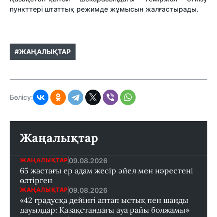
пункттері штаттық режимде жұмысын жалғастырады.
#ЖАҢАЛЫҚТАР
Бөлісу:
Жаңалықтар
09.08.2026
ЖАҢАЛЫҚТАР
65 жастағы ер адам жесір әйел мен нәрестені
өлтірген
09.08.2026
ЖАҢАЛЫҚТАР
«42 градусқа дейінгі аптап ыстық пен шаңды
дауылдар: Қазақстандағы ауа райы болжамы»