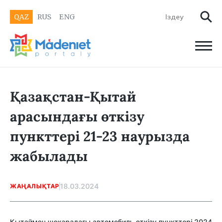
QAZ
RUS
ENG
Қазақстан-Қытай
арасындағы өткізу
пункттері 21-23 наурызда
жабылады
18.03.2024
ЖАҢАЛЫҚТАР
Қытаймен шекарадағы автомобиль өткізу пункттері 2024