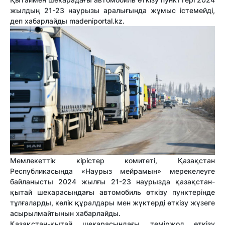
жылдың 21-23 наурызы аралығында жұмыс істемейді,
деп хабарлайды madeniportal.kz.
Мемлекеттік кірістер комитеті, Қазақстан
Республикасында «Наурыз мейрамын» мерекелеуге
байланысты 2024 жылғы 21-23 наурызда қазақстан-
қытай шекарасындағы автомобиль өткізу пунктерінде
тұлғаларды, көлік құралдары мен жүктерді өткізу жүзеге
асырылмайтынын хабарлайды.
Қазақстан-қытай шекарасындағы теміржол өткізу