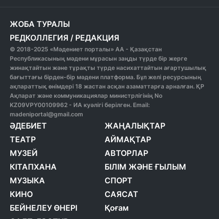
ЖОБА ТУРАЛЫ
РЕДКОЛЛЕГИЯ
/
РЕДАКЦИЯ
© 2018-2025 «Мәдениет порталы» АА - Қазақстан
Республикасының мәдени мұрасын заңды түрде бір жерге
жинақтайтын және тұрақты түрде насихаттайтын ағартушылық
бағыттағы бірден-бір мәдени платформа. Бұл желі ресурсының
ақпараттық өнімдері 18 жастан асқан азаматтарға арналған. ҚР
Ақпарат және коммуникациялар министрлігінің No
KZ09VPY00109962 - ИА куәлігі берілген. Email:
madeniportal@gmail.com
ӘДЕБИЕТ
ЖАҢАЛЫҚТАР
ТЕАТР
АЙМАҚТАР
МУЗЕЙ
АВТОРЛАР
КІТАПХАНА
БІЛІМ ЖӘНЕ ҒЫЛЫМ
МУЗЫКА
СПОРТ
КИНО
САЯСАТ
БЕЙНЕЛЕУ ӨНЕРІ
Қоғам