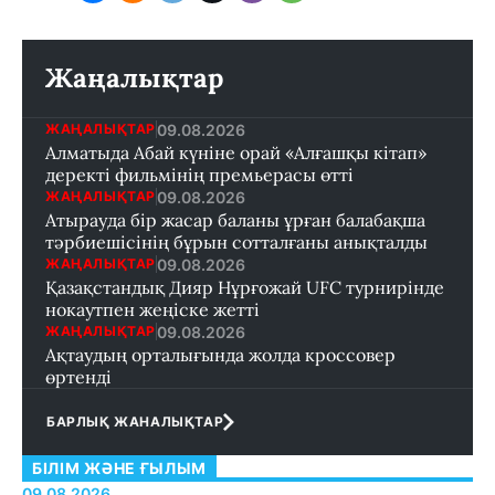
Жаңалықтар
09.08.2026
ЖАҢАЛЫҚТАР
Алматыда Абай күніне орай «Алғашқы кітап»
деректі фильмінің премьерасы өтті
09.08.2026
ЖАҢАЛЫҚТАР
Атырауда бір жасар баланы ұрған балабақша
тәрбиешісінің бұрын сотталғаны анықталды
09.08.2026
ЖАҢАЛЫҚТАР
Қазақстандық Дияр Нұрғожай UFC турнирінде
нокаутпен жеңіске жетті
09.08.2026
ЖАҢАЛЫҚТАР
Ақтаудың орталығында жолда кроссовер
өртенді
БАРЛЫҚ ЖАНАЛЫҚТАР
БІЛІМ ЖӘНЕ ҒЫЛЫМ
09.08.2026