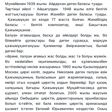
Мүнәйімнен 1939 жылы Айдархан деген баласы туады.
Төртінші әйелі – Айшагүлден 1948 жылы елге белгілі
жаттықтырушы болған Жанәбіл деген баласы туады.
Қажымұқан ол кезде 77 жаста болған. Жанәбілдің
баласы – белгілі композитор, әнші Бақытжан
Қажымұқанов .
Балуан атамыздың басқа да әйелдері болды ма, біз
білмейтін ұрпақтары бар деген сұраққа, марқұм
қажымұқантанушы Қалиәкпар Әміржановтың былай
дегені бар:
«Әрине, палуан ағамыз жас болды, мас та болуы мүмкін.
Өз көзімізбен оқығанымызды, өз құлағымызбен
естігенімізді несіне жасырамыз. 1960 жылы Қызылордаға
Москва циркі келіп, ондағы Николаев деген палуан өзін
Қажымұқанның баласымын деп жариялағанда, халық
нөпірі отыз күндей цирктің алдын бермейді. Бұл қазақ
халқының батыры Қажымұқан Мұңайтпасовқа деген
құрмет, үлкен ілтипат болатын. 2005 жылы маусым
айында Омбыдағы цирктің директорының орынбасары
болып істейтін, өзі бала кезінен цирктің аренасында
қызмет істеген Евгений Юрьевичпен кездестім. Оның