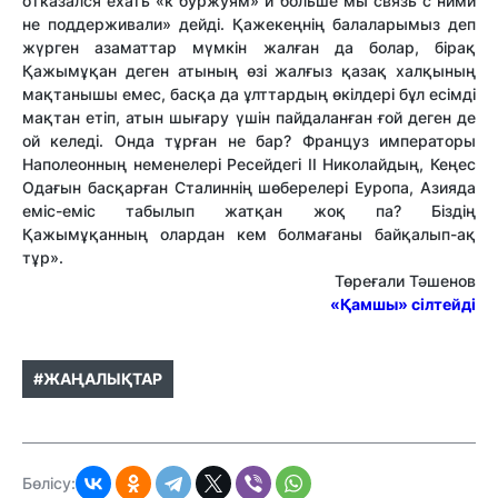
отказался ехать «к буржуям» и больше мы связь с ними
не поддерживали» дейді. Қажекеңнің балаларымыз деп
жүрген азаматтар мүмкін жалған да болар, бірақ
Қажымұқан деген атының өзі жалғыз қазақ халқының
мақтанышы емес, басқа да ұлттардың өкілдері бұл есімді
мақтан етіп, атын шығару үшін пайдаланған ғой деген де
ой келеді. Онда тұрған не бар? Француз императоры
Наполеонның неменелері Ресейдегі II Николайдың, Кеңес
Одағын басқарған Сталиннің шөберелері Еуропа, Азияда
еміс-еміс табылып жатқан жоқ па? Біздің
Қажымұқанның олардан кем болмағаны байқалып-ақ
тұр».
Төреғали Тәшенов
«Қамшы» сілтейді
#ЖАҢАЛЫҚТАР
Бөлісу: