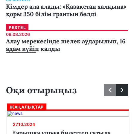
Кімдер ала алады: «Қазақстан халқына»
қоры 350 білім грантын бөлді
PESTEL
09.08.2026
Алау мерекесінде шелек аударылып, 16
адам күйіп қалды
Оқи отырыңыз
ЖАҢАЛЫҚТАР
27.10.2024
Ғарышқа ұшуға билеттер сатыла