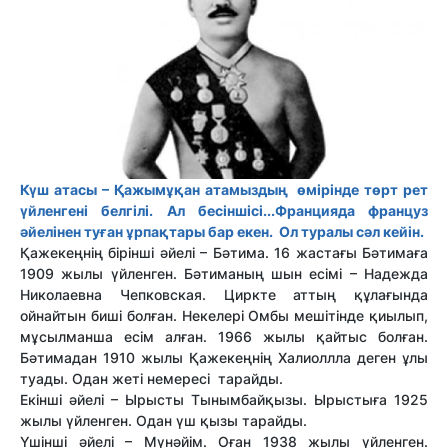
Күш атасы – Қажымұқан атамыздың өмірінде төрт рет
үйленгені белгілі. Ал бесіншісі...Францияда француз
әйелінен туған ұрпақтары бар екен. Ол туралы сәл кейін.
Қажекеңнің бірінші әйелі – Бәтима. 16 жастағы Бәтимаға
1909 жылы үйленген. Бәтиманың шын есімі – Надежда
Николаевна Чепковская. Циркте аттың құлағында
ойнайтын биші болған. Некелері Омбы мешітінде қиылып,
мұсылманша есім алған. 1966 жылы қайтыс болған.
Бәтимадан 1910 жылы Қажекеңнің Халиоллла деген ұлы
туады. Одан жеті немересі тарайды.
Екінші әйелі – Ырысты Тынымбайқызы. Ырыстыға 1925
жылы үйленген. Одан үш қызы тарайды.
Үшінші әйелі – Мүнәйім. Оған 1938 жылы үйленген.