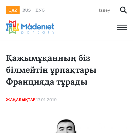
QAZ
RUS
ENG
Қажымұқанның біз
білмейтін ұрпақтары
Францияда тұрады
17.01.2019
ЖАҢАЛЫҚТАР