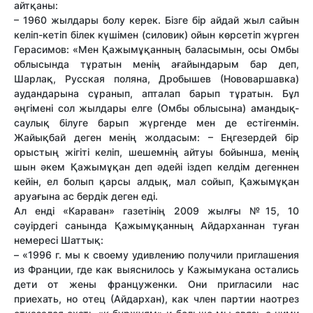
айтқаны:
– 1960 жылдары болу керек. Бізге бір айдай жыл сайын
келіп-кетіп білек күшімен (силовик) ойын көрсетіп жүрген
Герасимов: «Мен Қажымұқанның баласымын, осы Омбы
облысында тұратын менің ағайындарым бар деп,
Шарлақ, Русская поляна, Дробышев (Нововаршавка)
аудандарына сұранып, апталап барып тұратын. Бұл
әңгімені сол жылдары елге (Омбы облысына) амандық-
саулық білуге барып жүргенде мен де естігенмін.
Жайықбай деген менің жолдасым: – Еңгезердей бір
орыстың жігіті келіп, шешемнің айтуы бойынша, менің
шын әкем Қажымұқан деп әдейі іздеп келдім дегеннен
кейін, ел болып қарсы алдық, мал сойып, Қажымұқан
аруағына ас бердік деген еді.
Ал енді «Караван» газетінің 2009 жылғы №15, 10
сәуірдегі санында Қажымұқанның Айдарханнан туған
немересі Шаттық:
– «1996 г. мы к своему удивлению получили приглашения
из Франции, где как выяснилось у Кажымукана остались
дети от жены француженки. Они пригласили нас
приехать, но отец (Айдархан), как член партии наотрез