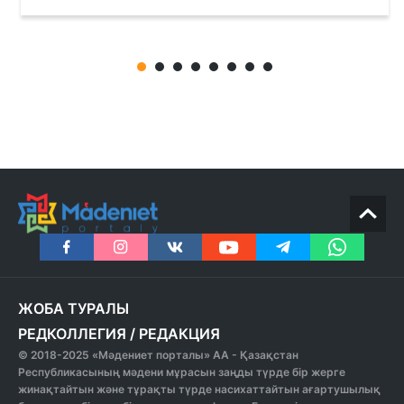
ЖОБА ТУРАЛЫ
РЕДКОЛЛЕГИЯ
/
РЕДАКЦИЯ
© 2018-2025 «Мәдениет порталы» АА - Қазақстан
Республикасының мәдени мұрасын заңды түрде бір жерге
жинақтайтын және тұрақты түрде насихаттайтын ағартушылық