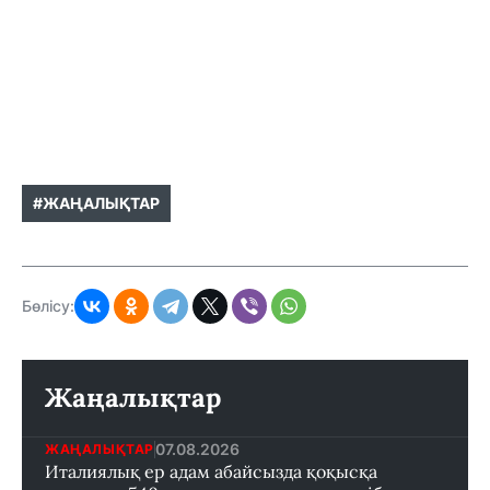
#ЖАҢАЛЫҚТАР
Бөлісу:
Жаңалықтар
07.08.2026
ЖАҢАЛЫҚТАР
Италиялық ер адам абайсызда қоқысқа