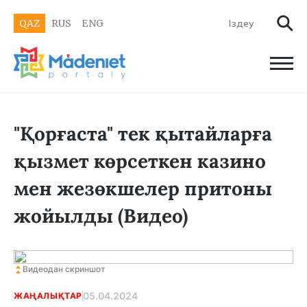
QAZ
RUS
ENG
"Қорғаста" тек қытайларға
қызмет көрсеткен казино
мен жезөкшелер притоны
жойылды (Видео)
Видеодан скриншот
05.04.2024
ЖАҢАЛЫҚТАР