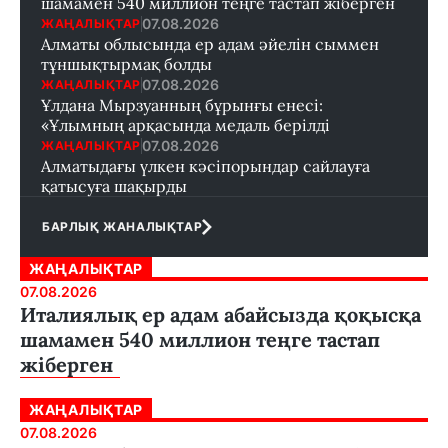
шамамен 540 миллион теңге тастап жіберген
07.08.2026
ЖАҢАЛЫҚТАР
Алматы облысында ер адам әйелін сыммен
тұншықтырмақ болды
07.08.2026
ЖАҢАЛЫҚТАР
Ұлдана Мырзуанның бұрынғы енесі:
«Ұлымның арқасында медаль берілді
07.08.2026
ЖАҢАЛЫҚТАР
Алматыдағы үлкен кәсіпорындар сайлауға
қатысуға шақырды
БАРЛЫҚ ЖАНАЛЫҚТАР
ЖАҢАЛЫҚТАР
07.08.2026
Италиялық ер адам абайсызда қоқысқа
шамамен 540 миллион теңге тастап
жіберген
ЖАҢАЛЫҚТАР
07.08.2026