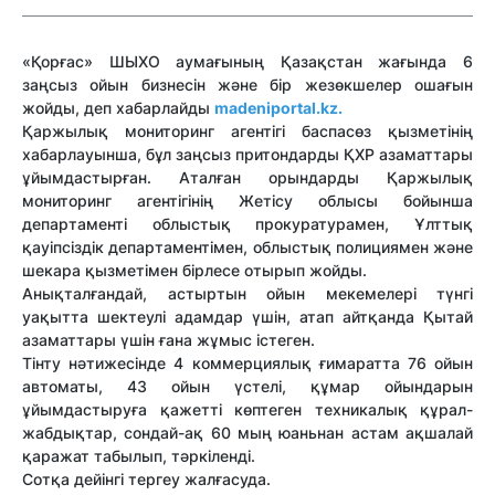
«Қорғас» ШЫХО аумағының Қазақстан жағында 6
заңсыз ойын бизнесін және бір жезөкшелер ошағын
жойды, деп хабарлайды
madeniportal.kz.
Қаржылық мониторинг агентігі баспасөз қызметінің
хабарлауынша, бұл заңсыз притондарды ҚХР азаматтары
ұйымдастырған. Аталған орындарды Қаржылық
мониторинг агентігінің Жетісу облысы бойынша
департаменті облыстық прокуратурамен, Ұлттық
қауіпсіздік департаментімен, облыстық полициямен және
шекара қызметімен бірлесе отырып жойды.
Анықталғандай, астыртын ойын мекемелері түнгі
уақытта шектеулі адамдар үшін, атап айтқанда Қытай
азаматтары үшін ғана жұмыс істеген.
Тінту нәтижесінде 4 коммерциялық ғимаратта 76 ойын
автоматы, 43 ойын үстелі, құмар ойындарын
ұйымдастыруға қажетті көптеген техникалық құрал-
жабдықтар, сондай-ақ 60 мың юаньнан астам ақшалай
қаражат табылып, тәркіленді.
Сотқа дейінгі тергеу жалғасуда.