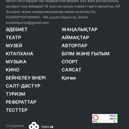
бағыттағы бірден-бір мәдени платформа. Бұл желі ресурсының
ақпараттық өнімдері 18 жастан асқан азаматтарға арналған. ҚР
Ақпарат және коммуникациялар министрлігінің No
KZ09VPY00109962 - ИА куәлігі берілген. Email:
madeniportal@gmail.com
ӘДЕБИЕТ
ЖАҢАЛЫҚТАР
ТЕАТР
АЙМАҚТАР
МУЗЕЙ
АВТОРЛАР
КІТАПХАНА
БІЛІМ ЖӘНЕ ҒЫЛЫМ
МУЗЫКА
СПОРТ
КИНО
САЯСАТ
БЕЙНЕЛЕУ ӨНЕРІ
Қоғам
САЛТ-ДӘСТҮР
ТУРИЗМ
РЕФЕРАТТАР
ТЕСТТЕР
Создание