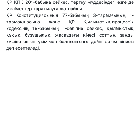
ҚР ҚПК 201-бабына сәйкес, тергеу мүддесіндегі өзге де
мәліметтер таратылуға жатпайды.
ҚР Конституциясының 77-бабының 3-тармағының 1-
тармақшасына және ҚР Қылмыстық-процестік
кодексінің 19-бабының 1-бөлігіне сәйкес, қылмыстық
құқық бұзушылық жасаудағы кінәсі соттың заңды
күшіне енген үкімімен белгіленгенге дейін әркім кінәсіз
деп есептеледі.