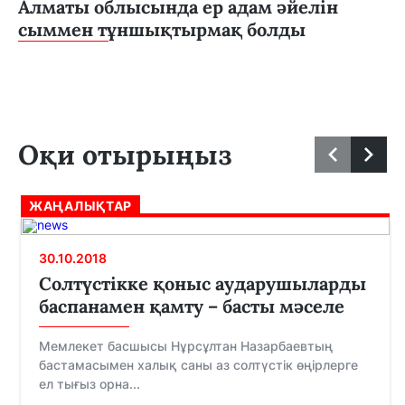
Алматы облысында ер адам әйелін
сыммен тұншықтырмақ болды
Оқи отырыңыз
ЖАҢАЛЫҚТАР
30.10.2018
Солтүстікке қоныс аударушыларды
баспанамен қамту – басты мәселе
Мемлекет басшысы Нұрсұлтан Назарбаевтың
бастамасымен халық саны аз солтүстік өңірлерге
ел тығыз орна...