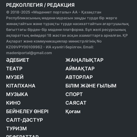
РЕДКОЛЛЕГИЯ
/
РЕДАКЦИЯ
© 2018-2025 «Мәдениет порталы» АА - Қазақстан
Республикасының мәдени мұрасын заңды түрде бір жерге
жинақтайтын және тұрақты түрде насихаттайтын ағартушылық
бағыттағы бірден-бір мәдени платформа. Бұл желі ресурсының
ақпараттық өнімдері 18 жастан асқан азаматтарға арналған. ҚР
Ақпарат және коммуникациялар министрлігінің No
KZ09VPY00109962 - ИА куәлігі берілген. Email:
madeniportal@gmail.com
ӘДЕБИЕТ
ЖАҢАЛЫҚТАР
ТЕАТР
АЙМАҚТАР
МУЗЕЙ
АВТОРЛАР
КІТАПХАНА
БІЛІМ ЖӘНЕ ҒЫЛЫМ
МУЗЫКА
СПОРТ
КИНО
САЯСАТ
БЕЙНЕЛЕУ ӨНЕРІ
Қоғам
САЛТ-ДӘСТҮР
ТУРИЗМ