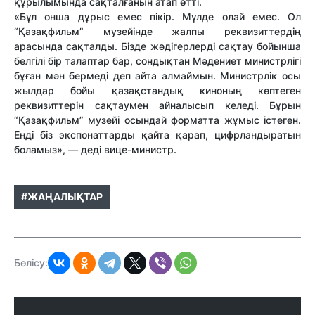
құрылымында сақталғанын атап өтті.
«Бұл онша дұрыс емес пікір. Мүлде олай емес. Ол
“Қазақфильм” музейінде жалпы реквизиттердің
арасында сақталды. Бізде жәдігерлерді сақтау бойынша
белгілі бір талаптар бар, сондықтан Мәдениет министрлігі
бұған мән бермеді деп айта алмаймын. Министрлік осы
жылдар бойы қазақстандық киноның көптеген
реквизиттерін сақтаумен айналысып келеді. Бұрын
“Қазақфильм” музейі осындай форматта жұмыс істеген.
Енді біз экспонаттарды қайта қарап, цифрландыратын
боламыз», — деді вице-министр.
#ЖАҢАЛЫҚТАР
Бөлісу: