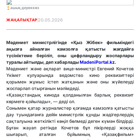
ашық дереккөз
20.05.2026
ЖАҢАЛЫҚТАР
Мәдениет министрлігінде «Қыз Жібек» фильміндегі
аңызға айналған камзолға қатысты жағдайға
түсініктеме беріліп, оны цифрландыру жоспарлары
туралы айтылды, деп хабарлады
MadeniPortal.kz.
Мәдениет және ақпарат вице-министрі Евгений Кочетов
Үкімет кулуарында ведомство кино реквизиттері
қорымен жұмыс істеп жатқанын және оны жүйелеуді
жоспарлап отырғанын мәлімдеді.
«Қазақстандық кинода қолданылған барлық реквизит
көрмеге қойылады», — деді ол.
Сонымен қатар журналистер қоғамда камзолға қатысты
дау туындағанға дейін министрлік құнды жәдігерлердің
сақталуына жеткілікті көңіл бөлмеді деген күмән білдірді.
Бұған жауап ретінде Кочетов бұл пікірлерді жоққа
шығарып, аталған бұйымның «Қазақфильм»