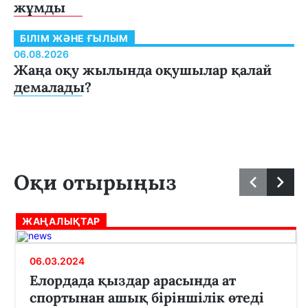
жұмды
БІЛІМ ЖӘНЕ ҒЫЛЫМ
06.08.2026
Жаңа оқу жылында оқушылар қалай
демалады?
Оқи отырыңыз
ЖАҢАЛЫҚТАР
06.03.2024
Елордада қыздар арасында ат
спортынан ашық біріншілік өтеді