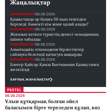
Жаңалықтар
06.08.2026
ЖАҢАЛЫҚТАР
Қазақстанда әр балаға 50 мың теңгеден
беріледі: Көмекті кім және қалай алады?
06.08.2026
ЖАҢАЛЫҚТАР
Жоғалып кеткен туристің денесі чемоданның
ішінен табылды
06.08.2026
ЖАҢАЛЫҚТАР
Алматыдағы этномәдени бірлестіктер
сайлауға белсенді қатысуға шақырды
06.08.2026
ЖАҢАЛЫҚТАР
Блогер Қайсар Қамза Вьетнамнан Қазақстанға
жеткізілді
БАРЛЫҚ ЖАНАЛЫҚТАР
PESTEL
06.08.2026
Ұлын құтқармақ болған әйел
баласымен бірге терезеден құлап, көз