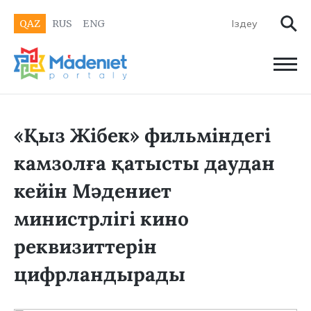
QAZ
RUS
ENG
«Қыз Жібек» фильміндегі
камзолға қатысты даудан
кейін Мәдениет
министрлігі кино
реквизиттерін
цифрландырады