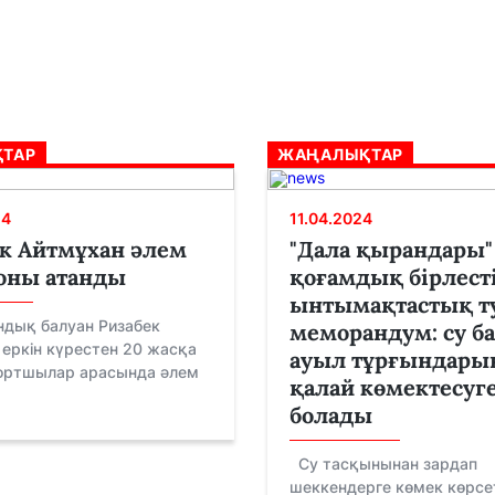
ТАР
ЖАҢАЛЫҚТАР
24
11.04.2024
к Айтмұхан әлем
"Дала қырандары"
оны атанды
қоғамдық бірлест
ынтымақтастық т
ндық балуан Ризабек
меморандум: су б
еркін күрестен 20 жасқа
ауыл тұрғындары
портшылар арасында әлем
қалай көмектесуг
болады
Су тасқынынан зардап
шеккендерге көмек көрсе