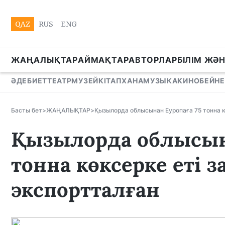
QAZ
RUS
ENG
ЖАҢАЛЫҚТАР
АЙМАҚТАР
АВТОРЛАР
БІЛІМ ЖӘ
ӘДЕБИЕТ
ТЕАТР
МУЗЕЙ
КІТАПХАНА
МУЗЫКА
КИНО
БЕЙНЕ
Басты бет
>
ЖАҢАЛЫҚТАР
>
Қызылорда облысынан Еуропаға 75 тонна к
Қызылорда облысына
тонна көксерке еті 
экспортталған