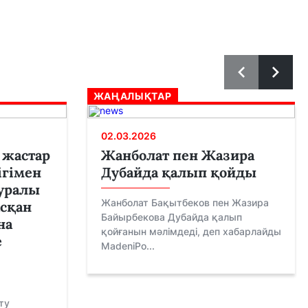
ЖАҢАЛЫҚТАР
02.03.2026
 жастар
Жанболат пен Жазира
ігімен
Дубайда қалып қойды
уралы
Жанболат Бақытбеков пен Жазира
асқан
Байырбекова Дубайда қалып
на
қойғанын мәлімдеді, деп хабарлайды
е
MadeniPo...
ту