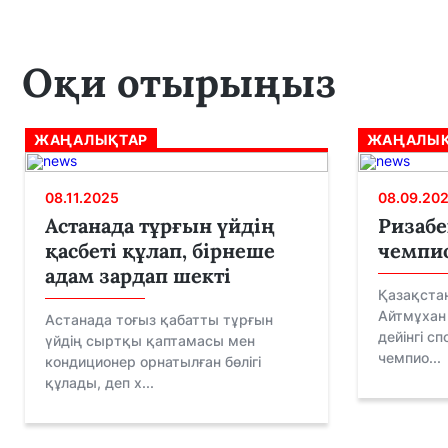
Оқи отырыңыз
ЖАҢАЛЫҚТАР
ЖАҢАЛЫҚ
08.11.2025
08.09.20
Астанада тұрғын үйдің
Ризабе
қасбеті құлап, бірнеше
чемпи
адам зардап шекті
Қазақста
Айтмұхан 
Астанада тоғыз қабатты тұрғын
дейінгі с
үйдің сыртқы қаптамасы мен
чемпио...
кондиционер орнатылған бөлігі
құлады, деп х...