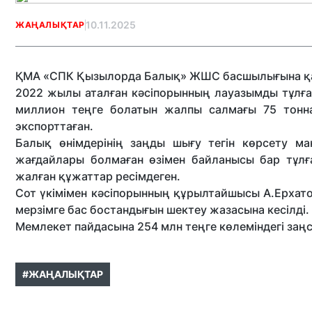
10.11.2025
ЖАҢАЛЫҚТАР
ҚМА «СПК Қызылорда Балық» ЖШС басшылығына қат
2022 жылы аталған кәсіпорынның лауазымды тұлға
миллион теңге болатын жалпы салмағы 75 тонна
экспорттаған.
Балық өнімдерінің заңды шығу тегін көрсету ма
жағдайлары болмаған өзімен байланысы бар тұл
жалған құжаттар ресімдеген.
Сот үкімімен кәсіпорынның құрылтайшысы А.Ерхато
мерзімге бас бостандығын шектеу жазасына кесілді.
Мемлекет пайдасына 254 млн теңге көлеміндегі заңс
#ЖАҢАЛЫҚТАР