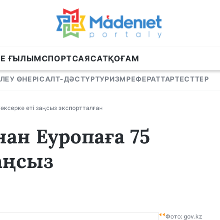
НЕ ҒЫЛЫМ
СПОРТ
САЯСАТ
ҚОҒАМ
ЛЕУ ӨНЕРІ
САЛТ-ДӘСТҮР
ТУРИЗМ
РЕФЕРАТТАР
ТЕСТТЕР
өксерке еті заңсыз экспортталған
н Еуропаға 75
заңсыз
Фото: gov.kz