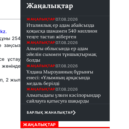
Жаңалықтар
07.08.2026
ЖАҢАЛЫҚТАР
Италиялық ер адам абайсызда
қоқысқа шамамен 540 миллион
kz.
теңге тастап жіберген
құны 254
07.08.2026
ЖАҢАЛЫҚТАР
е заңсыз
Алматы облысында ер адам
әйелін сыммен тұншықтырмақ
се ұстау
болды
 жөнінде
07.08.2026
ЖАҢАЛЫҚТАР
Ұлдана Мырзуанның бұрынғы
енесі: «Ұлымның арқасында
п, 2 жыл
медаль берілді
07.08.2026
ЖАҢАЛЫҚТАР
Алматыдағы үлкен кәсіпорындар
сайлауға қатысуға шақырды
БАРЛЫҚ ЖАНАЛЫҚТАР
ЖАҢАЛЫҚТАР