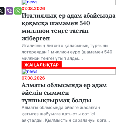
07.08.2026
Италиялық ер адам абайсызда
қоқысқа шамамен 540
миллион теңге тастап
жіберген
Италияның Битонто қаласының тұрғыны
лотереядан 1 миллион еуро (шамамен 540
миллион теңге) ұтып алды....
ЖАҢАЛЫҚТАР
07.08.2026
Алматы облысында ер адам
әйелін сыммен
тұншықтырмақ болды
Алматы облысында әйелге жасалған
қатыгез шабуылға қатысты сот ісі
аяқталды. Қылмыстың саралануы қоға...