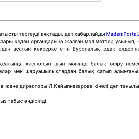
ысты тергеуді аяқтады, деп хабарлайды
MadeniPortal.
лары кеден органдарына жалған мәліметтер ұсынып, 
дан асатын көксерке етін Еуропалық одақ елдерін
қсатында кәсіпорын шын мәнінде балық өсіру неме
ғалар мен шаруашылықтардан балық сатып алынғаны
в және директоры Л.Қайыпназарова кінәлі деп танылы
ыз табыс өндірілді.