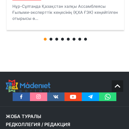
Нұр-Сұлтанда Қазақстан халқы Ассамблеясы
Ғылыми-эксперттік кеңесінің (ҚХА ҒЭК) кеңейтілген
отырысы ө...
ЖОБА ТУРАЛЫ
РЕДКОЛЛЕГИЯ
/
РЕДАКЦИЯ