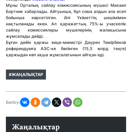
Мұны Орталық сайлау комиссиясының мүшесі Михаил
Бортник хабарлады. Айтуынша, бұл сома алдын ала есеп
бойынша көрсетілген. Әлі Үкіметтің шешімімен
нақтыланады екен. Ал қаражаттың 75%-ы учаскелік
сайлау комиссиялары мүшелерінің жалақысына
жұмсалады дейді.
Бұған дейін қаржы вице-министрі Дәурен Темірбеков
референдумға АЭС-ке бөлінген (15,5 млрд теңге)
қаржыдан көп ақша жұмсалатынын айтқан еді.
#ЖАҢАЛЫҚТАР
Бөлісу:
Жаңалықтар