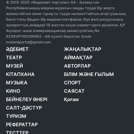
© 2018-2025 «Мәдениет порталы» АА - Қазақстан
Республикасының мәдени мұрасын заңды түрде бір жерге
жинақтайтын және тұрақты түрде насихаттайтын ағартушылық
бағыттағы бірден-бір мәдени платформа. Бұл желі ресурсының
ақпараттық өнімдері 18 жастан асқан азаматтарға арналған. ҚР
Ақпарат және коммуникациялар министрлігінің No
KZ09VPY00109962 - ИА куәлігі берілген. Email:
madeniportal@gmail.com
ӘДЕБИЕТ
ЖАҢАЛЫҚТАР
ТЕАТР
АЙМАҚТАР
МУЗЕЙ
АВТОРЛАР
КІТАПХАНА
БІЛІМ ЖӘНЕ ҒЫЛЫМ
МУЗЫКА
СПОРТ
КИНО
САЯСАТ
БЕЙНЕЛЕУ ӨНЕРІ
Қоғам
САЛТ-ДӘСТҮР
ТУРИЗМ
РЕФЕРАТТАР
ТЕСТТЕР