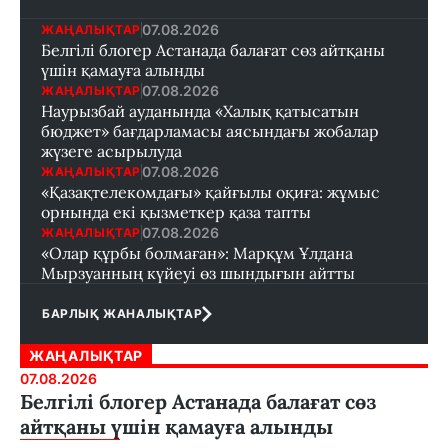
07.08.2026
ЖАҢАЛЫҚТАР
Белгілі блогер Астанада балағат сөз айтқаны
үшін қамауға алынды
07.08.2026
ЖАҢАЛЫҚТАР
Наурызбай ауданында «Халық қатысатын
бюджет» бағдарламасы аясындағы жобалар
жүзеге асырылуда
07.08.2026
ЖАҢАЛЫҚТАР
«Қазақтелекомдағы» қайғылы оқиға: жұмыс
орнында екі қызметкер қаза тапты
07.08.2026
ЖАҢАЛЫҚТАР
«Олар құрбы болмаған»: Марқұм Ұлдана
Мырзуанның күйеуі өз шындығын айтты
БАРЛЫҚ ЖАНАЛЫҚТАР
ЖАҢАЛЫҚТАР
07.08.2026
Белгілі блогер Астанада балағат сөз
айтқаны үшін қамауға алынды