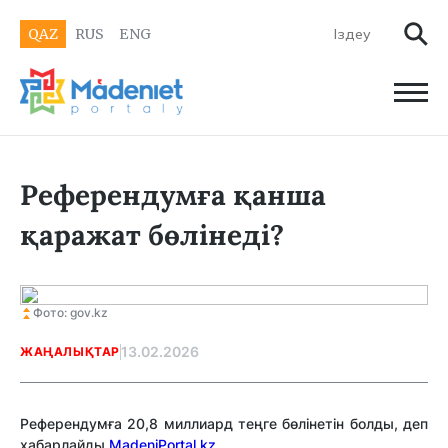
QAZ
RUS
ENG
Референдумға қанша
қаражат бөлінеді?
Фото: gov.kz
13.02.2026
ЖАҢАЛЫҚТАР
Референдумға 20,8 миллиард теңге бөлінетін болды, деп
хабарлайды
MadeniPortal.kz.