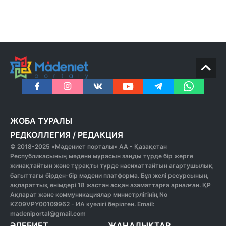
ЖОБА ТУРАЛЫ
РЕДКОЛЛЕГИЯ
/
РЕДАКЦИЯ
© 2018-2025 «Мәдениет порталы» АА - Қазақстан
Республикасының мәдени мұрасын заңды түрде бір жерге
жинақтайтын және тұрақты түрде насихаттайтын ағартушылық
бағыттағы бірден-бір мәдени платформа. Бұл желі ресурсының
ақпараттық өнімдері 18 жастан асқан азаматтарға арналған. ҚР
Ақпарат және коммуникациялар министрлігінің No
KZ09VPY00109962 - ИА куәлігі берілген. Email:
madeniportal@gmail.com
ӘДЕБИЕТ
ЖАҢАЛЫҚТАР