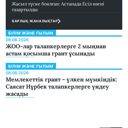
Жасыл түске боялған: Астанада Есіл өзені
тазартылды
БАРЛЫҚ ЖАНАЛЫҚТАР
БІЛІМ ЖӘНЕ ҒЫЛЫМ
08.08.2026
ЖОО-лар талапкерлерге 2 мыңнан
астам қосымша грант ұсынады
БІЛІМ ЖӘНЕ ҒЫЛЫМ
08.08.2026
Мемлекеттік грант – үлкен мүмкіндік:
Саясат Нұрбек талапкерлерге үндеу
жасады