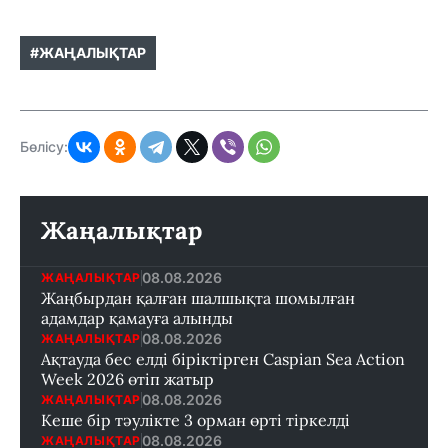
#ЖАҢАЛЫҚТАР
Бөлісу:
Жаңалықтар
08.08.2026
ЖАҢАЛЫҚТАР
Жаңбырдан қалған шалшықта шомылған
адамдар қамауға алынды
08.08.2026
ЖАҢАЛЫҚТАР
Ақтауда бес елді біріктірген Caspian Sea Action
Week 2026 өтіп жатыр
08.08.2026
ЖАҢАЛЫҚТАР
Кеше бір тәулікте 3 орман өрті тіркелді
08.08.2026
ЖАҢАЛЫҚТАР