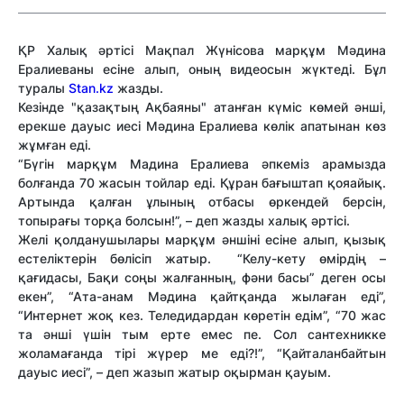
ҚР Халық әртісі Мақпал Жүнісова марқұм Мәдина
Ералиеваны есіне алып, оның видеосын жүктеді. Бұл
туралы
Stan.kz
жазды.
Кезінде "қазақтың Ақбаяны" атанған күміс көмей әнші,
ерекше дауыс иесі Мәдина Ералиева көлік апатынан көз
жұмған еді.
“Бүгін марқұм Мадина Ералиева әпкеміз арамызда
болғанда 70 жасын тойлар еді. Құран бағыштап қояайық.
Артында қалған ұлының отбасы өркендей берсін,
топырағы торқа болсын!”, – деп жазды халық әртісі.
Желі қолданушылары марқұм әншіні есіне алып, қызық
естеліктерін бөлісіп жатыр. “Келу-кету өмірдің –
қағидасы, Бақи соңы жалғанның, фәни басы” деген осы
екен”, “Ата-анам Мәдина қайтқанда жылаған еді”,
“Интернет жоқ кез. Теледидардан көретін едім”, “70 жас
та әнші үшін тым ерте емес пе. Сол сантехникке
жоламағанда тірі жүрер ме еді?!”, “Қайталанбайтын
дауыс иесі”, – деп жазып жатыр оқырман қауым.