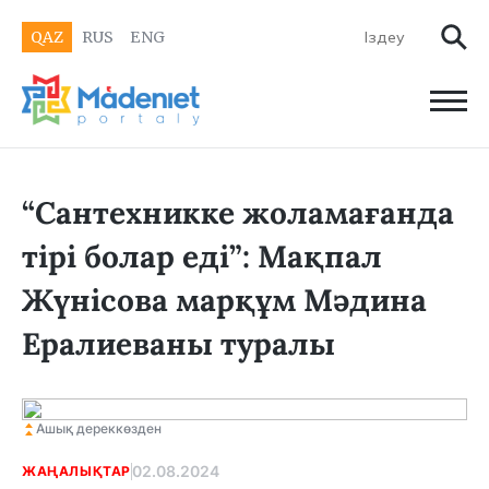
QAZ
RUS
ENG
“Сантехникке жоламағанда
тірі болар еді”: Мақпал
Жүнісова марқұм Мәдина
Ералиеваны туралы
Ашық дереккөзден
02.08.2024
ЖАҢАЛЫҚТАР