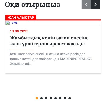
Оқи отырыңыз
ЖАҢАЛЫҚТАР
13.06.2025
Жамбылдық келін зағип енесіне
жантүршігерлік әрекет жасады
Келіншек зағип енесінің атына несие рәсімдеп
қашып кетті, деп хабарлайды MADENIPORTAL.KZ.
Жамбыл об...