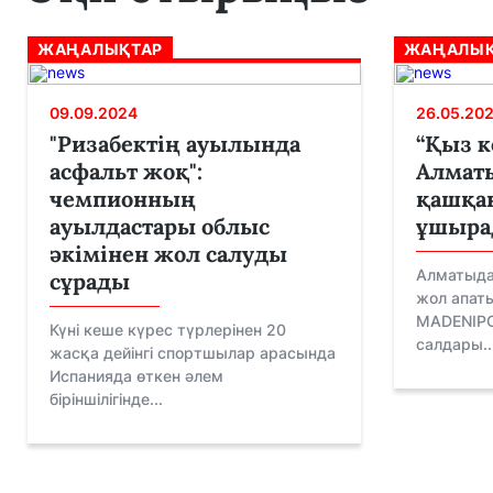
ЖАҢАЛЫҚТАР
ЖАҢАЛЫҚ
09.09.2024
26.05.20
"Ризабектің ауылында
“Қыз к
асфальт жоқ":
Алмат
чемпионның
қашқа
ауылдастары облыс
ұшыра
әкімінен жол салуды
Алматыда
сұрады
жол апаты
MADENIPO
Күні кеше күрес түрлерінен 20
салдары..
жасқа дейінгі спортшылар арасында
Испанияда өткен әлем
біріншілігінде...