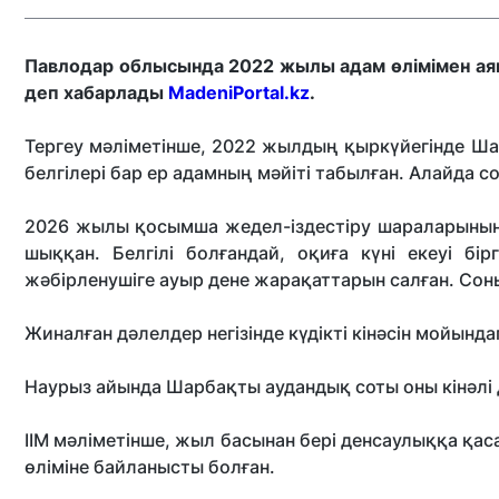
Павлодар облысында 2022 жылы адам өлімімен ая
деп хабарлады
MadeniPortal.kz
.
Тергеу мәліметінше, 2022 жылдың қыркүйегінде Шар
белгілері бар ер адамның мәйіті табылған. Алайда 
2026 жылы қосымша жедел-іздестіру шараларының
шыққан. Белгілі болғандай, оқиға күні екеуі бір
жәбірленушіге ауыр дене жарақаттарын салған. Сон
Жиналған дәлелдер негізінде күдікті кінәсін мойын
Наурыз айында Шарбақты аудандық соты оны кінәлі 
ІІМ мәліметінше, жыл басынан бері денсаулыққа қаса
өліміне байланысты болған.