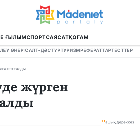
НЕ ҒЫЛЫМ
СПОРТ
САЯСАТ
ҚОҒАМ
ЛЕУ ӨНЕРІ
САЛТ-ДӘСТҮР
ТУРИЗМ
РЕФЕРАТТАР
ТЕСТТЕР
ылға сотталды
уде жүрген
талды
ашық дереккөз