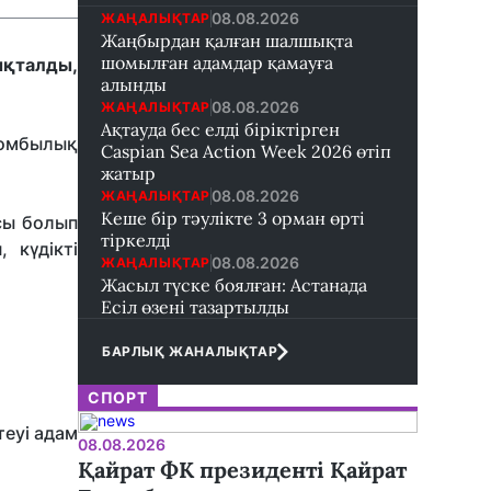
08.08.2026
ЖАҢАЛЫҚТАР
Жаңбырдан қалған шалшықта
шомылған адамдар қамауға
ықталды,
алынды
08.08.2026
ЖАҢАЛЫҚТАР
Ақтауда бес елді біріктірген
-зомбылық
Caspian Sea Action Week 2026 өтіп
жатыр
08.08.2026
ЖАҢАЛЫҚТАР
Кеше бір тәулікте 3 орман өрті
сы болып
тіркелді
 күдікті
08.08.2026
ЖАҢАЛЫҚТАР
Жасыл түске боялған: Астанада
Есіл өзені тазартылды
БАРЛЫҚ ЖАНАЛЫҚТАР
СПОРТ
теуі адам
08.08.2026
Қайрат ФК президенті Қайрат