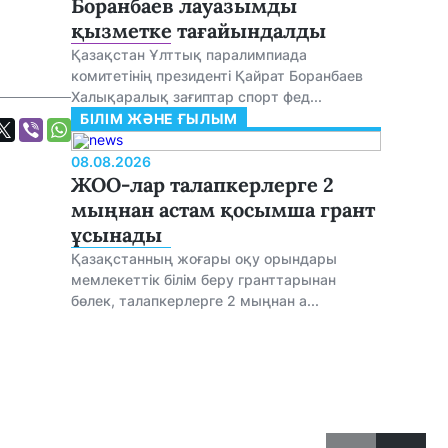
Боранбаев лауазымды
қызметке тағайындалды
Қазақстан Ұлттық паралимпиада
комитетінің президенті Қайрат Боранбаев
Халықаралық зағиптар спорт фед...
БІЛІМ ЖӘНЕ ҒЫЛЫМ
08.08.2026
ЖОО-лар талапкерлерге 2
мыңнан астам қосымша грант
ұсынады
Қазақстанның жоғары оқу орындары
мемлекеттік білім беру гранттарынан
бөлек, талапкерлерге 2 мыңнан а...