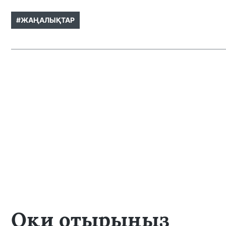
#ЖАҢАЛЫҚТАР
Оқи отырыңыз