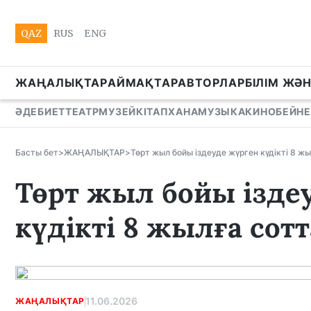
QAZ
RUS
ENG
ЖАҢАЛЫҚТАР
АЙМАҚТАР
АВТОРЛАР
БІЛІМ ЖӘ
ӘДЕБИЕТ
ТЕАТР
МУЗЕЙ
КІТАПХАНА
МУЗЫКА
КИНО
БЕЙНЕ
Басты бет
>
ЖАҢАЛЫҚТАР
>
Төрт жыл бойы іздеуде жүрген күдікті 8 ж
Төрт жыл бойы ізде
күдікті 8 жылға сот
11.06.2026
ЖАҢАЛЫҚТАР