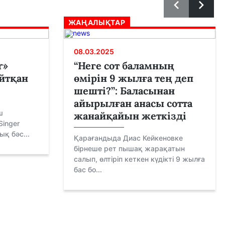
ЖАҢАЛЫҚТАР
08.03.2025
r»
“Неге сот баламның
айтқан
өмірін 9 жылға тең деп
шешті?”: Баласынан
айырылған анасы сотта
ш
жанайқайын жеткізді
Singer
қ бәс...
Қарағандыда Диас Кейкеновке
бірнеше рет пышақ жарақатын
салып, өлтіріп кеткен күдікті 9 жылға
бас бо...