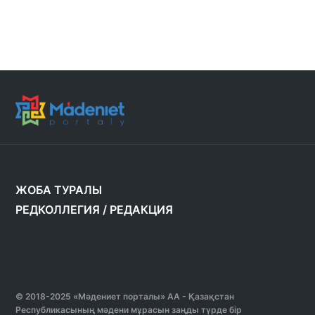
ЖОБА ТУРАЛЫ
РЕДКОЛЛЕГИЯ
/
РЕДАКЦИЯ
© 2018-2025 «Мәдениет порталы» АА - Қазақстан
Республикасының мәдени мұрасын заңды түрде бір