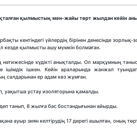
қталған қылмыстың мән-жайы төрт жылдан кейін ан
бақты кентіндегі үйлердің бірінен денесінде зорлық
сол кезде қылмысты ашу мүмкін болмаған.
 нәтижесінде күдікті анықталды. Ол марқұмның таны
ге ішімдік ішкен. Кейін араларында жанжал туындап,
ың салдарынан ер адам көз жұмған.
дап, уақытша ұстау изоляторына қамалды.
деп танып, 8 жылға бас бостандығынан айырды.
қана ауыр зиян келтірудің 17 дерегі ашылған, оның төр