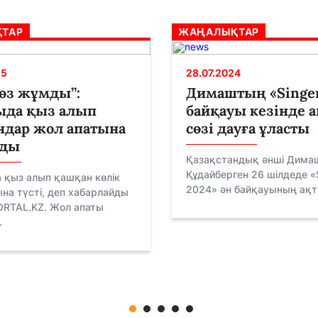
ТАР
ЖАҢАЛЫҚТАР
25
28.07.2024
өз жұмды”:
Димаштың «Singe
ыда қыз алып
байқауы кезінде 
ндар жол апатына
сөзі дауға ұласты
ды
Қазақстандық әнші Дима
Құдайберген 26 шілдеде «
 қыз алып қашқан көлік
2024» ән байқауының ақты
на түсті, деп хабарлайды
RTAL.KZ. Жол апаты
.