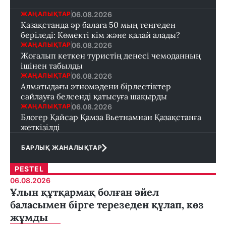
06.08.2026
ЖАҢАЛЫҚТАР
Қазақстанда әр балаға 50 мың теңгеден
беріледі: Көмекті кім және қалай алады?
06.08.2026
ЖАҢАЛЫҚТАР
Жоғалып кеткен туристің денесі чемоданның
ішінен табылды
06.08.2026
ЖАҢАЛЫҚТАР
Алматыдағы этномәдени бірлестіктер
сайлауға белсенді қатысуға шақырды
06.08.2026
ЖАҢАЛЫҚТАР
Блогер Қайсар Қамза Вьетнамнан Қазақстанға
жеткізілді
БАРЛЫҚ ЖАНАЛЫҚТАР
PESTEL
06.08.2026
Ұлын құтқармақ болған әйел
баласымен бірге терезеден құлап, көз
жұмды