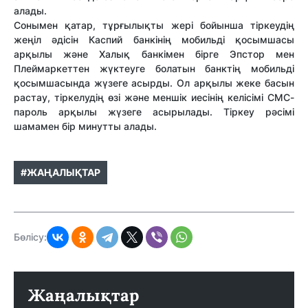
алады.
Сонымен қатар, тұрғылықты жері бойынша тіркеудің
жеңіл әдісін Каспий банкінің мобильді қосымшасы
арқылы және Халық банкімен бірге Эпстор мен
Плеймаркеттен жүктеуге болатын банктің мобильді
қосымшасында жүзеге асырды. Ол арқылы жеке басын
растау, тіркелудің өзі және меншік иесінің келісімі СМС-
пароль арқылы жүзеге асырылады. Тіркеу рәсімі
шамамен бір минутты алады.
#ЖАҢАЛЫҚТАР
Бөлісу:
Жаңалықтар