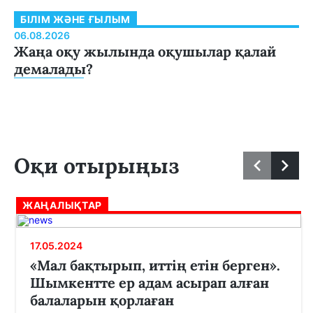
БІЛІМ ЖӘНЕ ҒЫЛЫМ
06.08.2026
Жаңа оқу жылында оқушылар қалай
демалады?
Оқи отырыңыз
ЖАҢАЛЫҚТАР
17.05.2024
«Мал бақтырып, иттің етін берген».
Шымкентте ер адам асырап алған
балаларын қорлаған