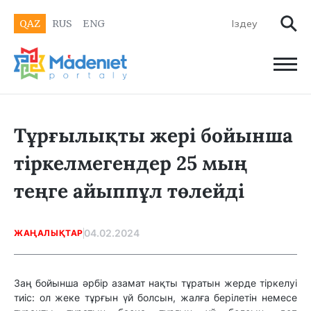
QAZ
RUS
ENG
Тұрғылықты жері бойынша
тіркелмегендер 25 мың
теңге айыппұл төлейді
04.02.2024
ЖАҢАЛЫҚТАР
Заң бойынша әрбір азамат нақты тұратын жерде тіркелуі
тиіс: ол жеке тұрғын үй болсын, жалға берілетін немесе