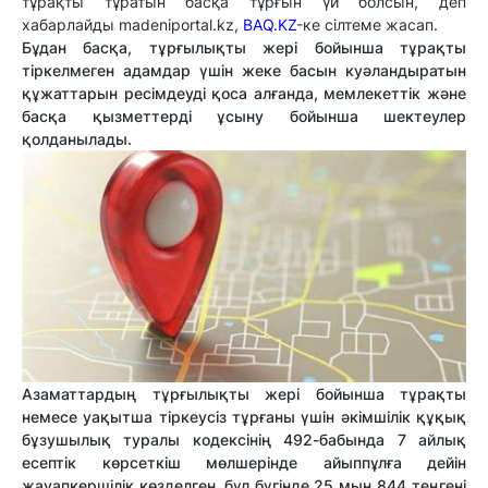
тұрақты тұратын басқа тұрғын үй болсын, деп
хабарлайды madeniportal.kz,
BAQ.KZ
-ке сілтеме жасап.
Бұдан басқа, тұрғылықты жері бойынша тұрақты
тіркелмеген адамдар үшін жеке басын куәландыратын
құжаттарын ресімдеуді қоса алғанда, мемлекеттік және
басқа қызметтерді ұсыну бойынша шектеулер
қолданылады.
Азаматтардың тұрғылықты жері бойынша тұрақты
немесе уақытша тіркеусіз тұрғаны үшін әкімшілік құқық
бұзушылық туралы кодексінің 492-бабында 7 айлық
есептік көрсеткіш мөлшерінде айыппұлға дейін
жауапкершілік көзделген, бұл бүгінде 25 мың 844 теңгені