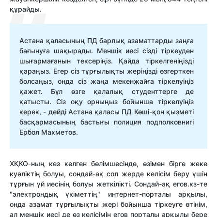
құрайды.
Астана қаласының ПД барлық азаматтарды заңға
бағынуға шақырады. Меншік иесі сізді тіркеуден
шығармағанын тексеріңіз. Қайда тіркелгеніңізді
қараңыз. Егер сіз тұрғылықты жеріңізді өзгерткен
болсаңыз, онда сіз жаңа мекенжайға тіркелуіңіз
қажет. Бұл өзге қалалық студенттерге де
қатысты. Сіз оқу орныңыз бойынша тіркелуіңіз
керек, - дейді Астана қаласы ПД Көші-қон қызметі
басқармасының бастығы полиция подполковнигі
Ербол Махметов.
ХҚКО-ның кез келген бөлімшесінде, өзімен бірге жеке
куәліктің болуы, сондай-ақ сол жерде келісім беру үшін
тұрғын үй иесінің болуы жеткілікті. Сондай-ақ егов.кз-те
"электрондық үкіметтің" интернет-порталы арқылы,
онда азамат тұрғылықты жері бойынша тіркеуге өтінім,
ал меншік иесі де өз келісімін егов порталы арқылы бере