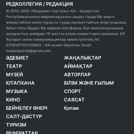
РЕДКОЛЛЕГИЯ
/
РЕДАКЦИЯ
© 2018-2025 «Мәдениет порталы» АА - Қазақстан
Республикасының мәдени мұрасын заңды түрде бір жерге
жинақтайтын және тұрақты түрде насихаттайтын ағартушылық
бағыттағы бірден-бір мәдени платформа. Бұл желі ресурсының
ақпараттық өнімдері 18 жастан асқан азаматтарға арналған. ҚР
Ақпарат және коммуникациялар министрлігінің No
KZ09VPY00109962 - ИА куәлігі берілген. Email:
madeniportal@gmail.com
ӘДЕБИЕТ
ЖАҢАЛЫҚТАР
ТЕАТР
АЙМАҚТАР
МУЗЕЙ
АВТОРЛАР
КІТАПХАНА
БІЛІМ ЖӘНЕ ҒЫЛЫМ
МУЗЫКА
СПОРТ
КИНО
САЯСАТ
БЕЙНЕЛЕУ ӨНЕРІ
Қоғам
САЛТ-ДӘСТҮР
ТУРИЗМ
РЕФЕРАТТАР