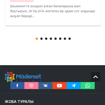
Шымкентте асырап алған балаларына мал
бақтырып, иттің етін жегізген ер адам сот алдында
жауап береді...
ЖОБА ТУРАЛЫ