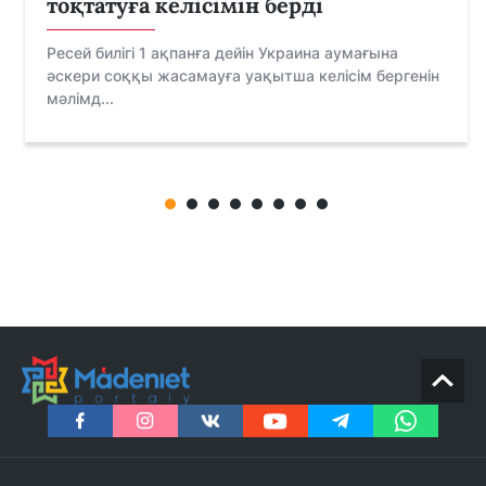
тоқтатуға келісімін берді
Ресей билігі 1 ақпанға дейін Украина аумағына
әскери соққы жасамауға уақытша келісім бергенін
мәлімд...