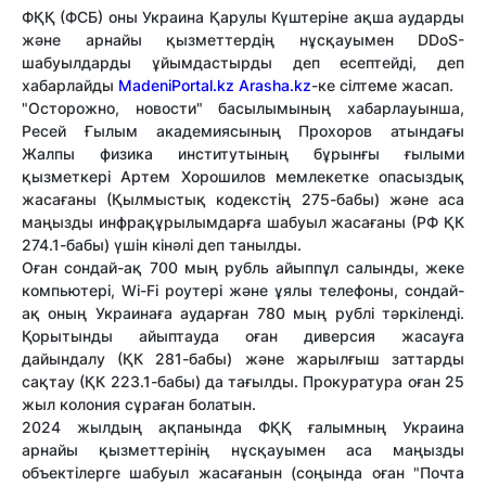
ФҚҚ (ФСБ) оны Украина Қарулы Күштеріне ақша аударды
және арнайы қызметтердің нұсқауымен DDoS-
шабуылдарды ұйымдастырды деп есептейді, деп
хабарлайды
MadeniPortal.kz
Arasha.kz
-ке сілтеме жасап.
"Осторожно, новости" басылымының хабарлауынша,
Ресей Ғылым академиясының Прохоров атындағы
Жалпы физика институтының бұрынғы ғылыми
қызметкері Артем Хорошилов мемлекетке опасыздық
жасағаны (Қылмыстық кодекстің 275-бабы) және аса
маңызды инфрақұрылымдарға шабуыл жасағаны (РФ ҚК
274.1-бабы) үшін кінәлі деп танылды.
Оған сондай-ақ 700 мың рубль айыппұл салынды, жеке
компьютері, Wi-Fi роутері және ұялы телефоны, сондай-
ақ оның Украинаға аударған 780 мың рублі тәркіленді.
Қорытынды айыптауда оған диверсия жасауға
дайындалу (ҚК 281-бабы) және жарылғыш заттарды
сақтау (ҚК 223.1-бабы) да тағылды. Прокуратура оған 25
жыл колония сұраған болатын.
2024 жылдың ақпанында ФҚҚ ғалымның Украина
арнайы қызметтерінің нұсқауымен аса маңызды
объектілерге шабуыл жасағанын (соңында оған "Почта