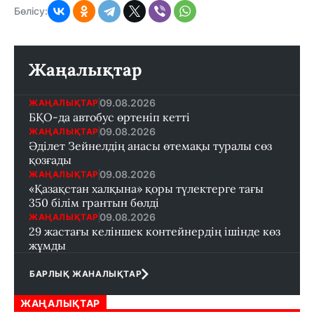
Бөлісу:
Жаңалықтар
09.08.2026
ЖАҢАЛЫҚТАР
БҚО-да автобус өртеніп кетті
09.08.2026
ЖАҢАЛЫҚТАР
Әділет Зейнелдің анасы өтемақы туралы сөз
қозғады
09.08.2026
ЖАҢАЛЫҚТАР
«Қазақстан халқына» қоры түлектерге тағы
350 білім грантын бөлді
09.08.2026
ЖАҢАЛЫҚТАР
29 жастағы келіншек контейнердің ішінде көз
жұмды
БАРЛЫҚ ЖАНАЛЫҚТАР
ЖАҢАЛЫҚТАР